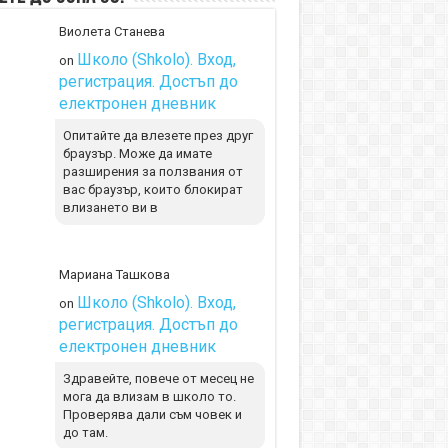
Виолета Станева
Школо (Shkolo). Вход,
on
регистрация. Достъп до
електронен дневник
Опитайте да влезете през друг
браузър. Може да имате
разширения за ползвания от
вас браузър, които блокират
влизането ви в
Мариана Ташкова
Школо (Shkolo). Вход,
on
регистрация. Достъп до
електронен дневник
Здравейте, повече от месец не
мога да влизам в школо то.
Проверява дали съм човек и
до там.