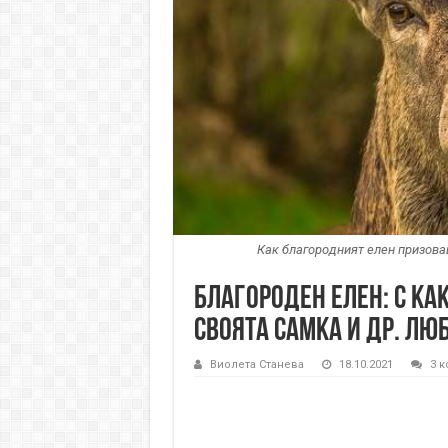
Как благородният елен призова
Благороден елен: С как
своята самка и др. лю
Виолета Станева
18.10.2021
3 