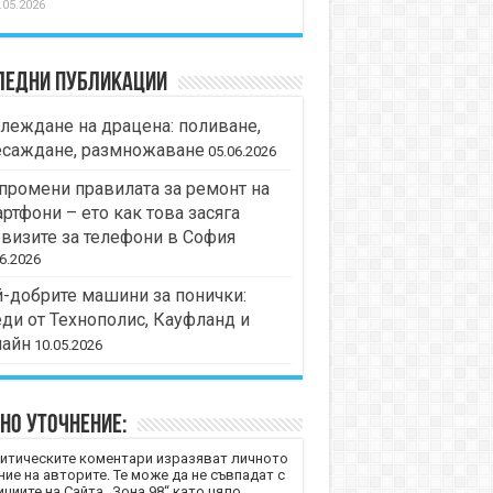
.05.2026
ледни публикации
леждане на драцена: поливане,
есаждане, размножаване
05.06.2026
промени правилата за ремонт на
ртфони – ето как това засяга
визите за телефони в София
6.2026
-добрите машини за понички:
ди от Технополис, Кауфланд и
лайн
10.05.2026
но уточнение:
итическите коментари изразяват личното
ние на авторите. Те може да не съвпадат с
циите на Сайта „Зона 98“ като цяло.