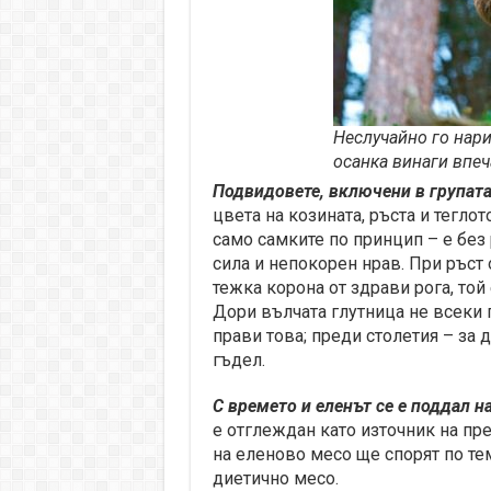
Неслучайно го нари
осанка винаги впеч
П
одвидовете, включени в групата
цвета на козината, ръста и тегло
само самките по принцип – е без
сила и непокорен нрав. При ръст о
тежка корона от здрави рога, той
Дори вълчата глутница не всеки п
прави това; преди столетия – за 
гъдел.
С времето и еленът се е поддал н
е отглеждан като източник на пре
на еленово месо ще спорят по тем
диетично месо.