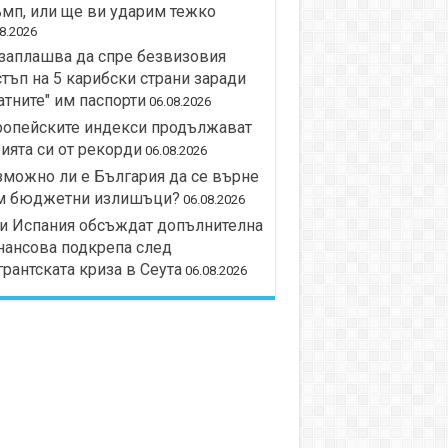
мп, или ще ви ударим тежко
8.2026
заплашва да спре безвизовия
тъп на 5 карибски страни заради
атните" им паспорти
06.08.2026
ропейските индекси продължават
ията си от рекорди
06.08.2026
можно ли е България да се върне
м бюджетни излишъци?
06.08.2026
и Испания обсъждат допълнителна
нансова подкрепа след
рантската криза в Сеута
06.08.2026