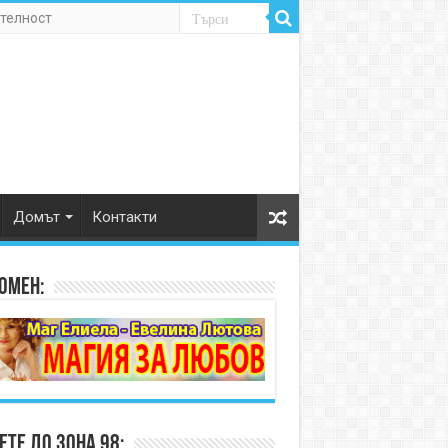
телност
Домът
Контакти
омен:
те до Зона 98: