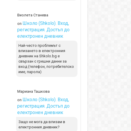
Виолета Станева
Школо (Shkolo). Вход,
on
регистрация. Достъп до
електронен дневник
Най-често проблемът с
влизането в електронния
дневник на Shkolo.bg е
свързан с грешни данни за
вход (телефон, потребителско
име, парола)
Мариана Ташкова
Школо (Shkolo). Вход,
on
регистрация. Достъп до
електронен дневник
Защо не мога да влизам в
електронния дневник?