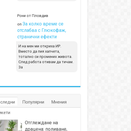
Рони от Пловдив
За колко време се
on
отслабва с Глюкофаж,
странични ефекти
И на мен ми откриха ИР.
Вместо да пия хапчета,
тотално си промених живота.
След работа отивам да тичам.
За
следни
Популярни
Мнения
икети
Отглеждане на
драцена: поливане,