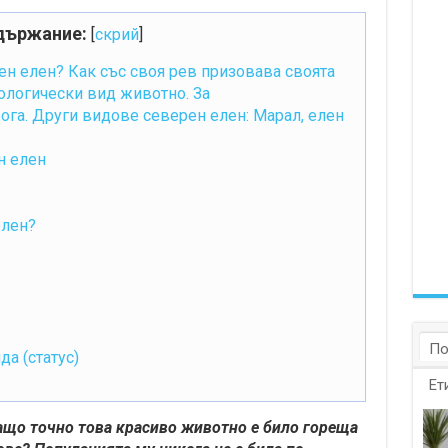
държание:
[
скрий
]
ен елен? Как със своя рев призовава своята
ологически вид животно. За
ога. Други видове северен елен: Марал, елен
н елен
елен?
По
да (статус)
Ет
защо точно това красиво животно е било гореща