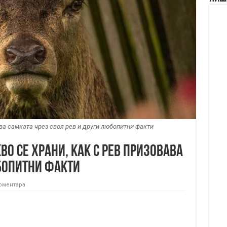
ва самката чрез своя рев и други любопитни факти
во се храни, как с рев призовава
бопитни факти
коментара