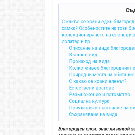
Съ
С какво се храни един благород
самка? Особеностите на този би
колекционирането на еленови р
лопатар и пр.
Описание на вида благороде
Външен вид
Произход на вида
Колко живее благородният 
Природни места на обитание
С какво се храни еленът?
Естествени врагове
Размножение и потомство
Социална култура
Популация и състояние на ви
Съхраняване на вида
Благороден елен: знае ли някой 