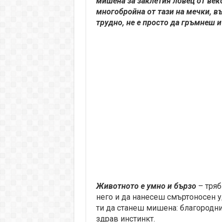
мишена за заклетия ловец от веко
многобройна от тази на мечки, въ
трудно, не е просто да гръмнеш 
Животното е умно и бързо
– тряб
него и да нанесеш смъртоносен у
ти да станеш мишена: благородни
здрав инстинкт.