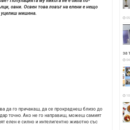
ве? Популацията му никога не е била по-
лци, овни. Освен това ловът на елени е нещо
и уцелиш мишена.
05
за 
04
10
ва да го причакаш, да се прокраднеш близо до
дар точно. Ако не го направиш, можеш самият
ят елен е силно и интелигентно животно със