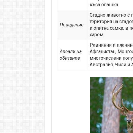
къса опашка
Стадно животно с 
територия на стадо
Поведение
и опитна самка; в
харем
Равнинни и планин
Ареали на
Афганистан, Монгол
обитание
многочислени попу
Австралия, Чили и 