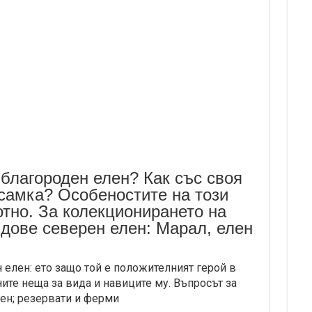
 благороден елен? Как със своя
 самка? Особеностите на този
тно. За колекционирането на
идове северен елен: Марал, елен
елен: ето защо той е положителният герой в
ите неща за вида и навиците му. Въпросът за
ен; резервати и ферми