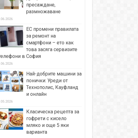
пресаждане,
размножаване
.06.2026
ЕС промени правилата
за ремонт на
смартфони – ето как
това засяга сервизите
телефони в София
.06.2026
Най-добрите машини за
понички: Уреди от
Технополис, Кауфланд
и онлайн
.05.2026
Класическа рецепта за
гофрети с кисело
мляко и още 5 яки
варианта