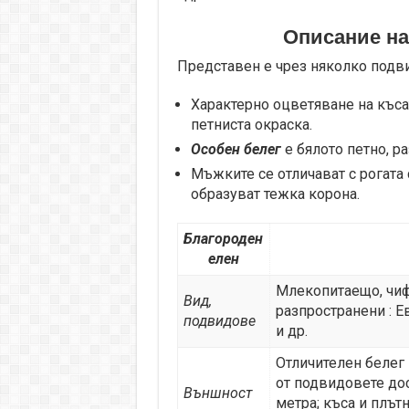
Описание на
Представен е чрез няколко подв
Характерно оцветяване на късат
петниста окраска.
Особен белег
е бялото петно, р
Мъжките се отличават с рогата 
образуват тежка корона.
Благороден
елен
Млекопитаещо, чиф
Вид,
разпространени : Е
подвидове
и др.
Отличителен белег 
от подвидовете дос
Външност
метра; къса и плът