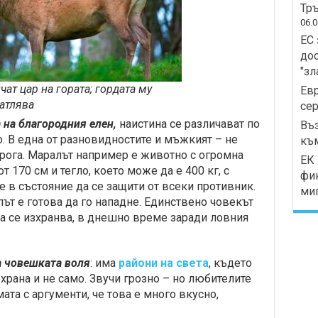
Тръ
06.0
ЕС 
дос
"зл
чат цар на гората; гордата му
Ев
атлява
сер
 на благородния елен,
наистина се различават по
Въз
то. В една от разновидностите и мъжкият – не
къ
 рога. Маралът например е животно с огромна
ЕК 
т 170 см и тегло, което може да е 400 кг, с
фи
 е в състояние да се защити от всеки противник.
миг
ът е готова да го нападне. Единствено човекът
да се изхранва, в днешно време заради ловния
а човешката воля
: има
райони на света
, където
храна и не само. Звучи грозно – но любителите
ата с аргументи, че това е много вкусно,