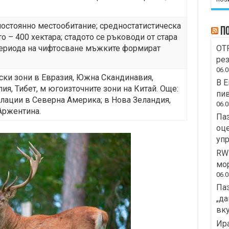
постоянно местообитание; средностатистическа
П
то – 400 хектара; стадото се ръководи от стара
 периода на чифтосване мъжките формират
OTP
рез
06.0
ски зони в Евразия, Южна Скандинавия,
В Е
ия, Тибет, м югоизточните зони на Китай. Още:
пив
лации в Северна Америка; в Нова Зеландия,
06.0
Аржентина.
Паз
оце
уп
RWE
мо
06.0
Паз
„да
вку
Ира