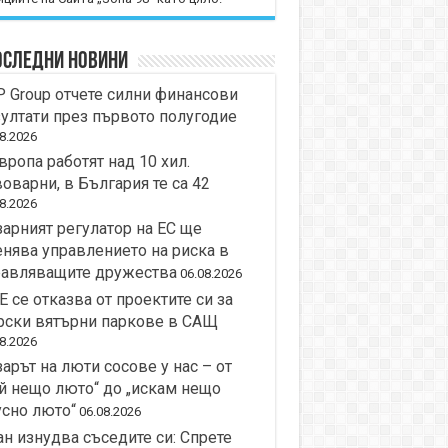
оследни новини
 Group отчете силни финансови
ултати през първото полугодие
8.2026
вропа работят над 10 хил.
оварни, в България те са 42
8.2026
арният регулатор на ЕС ще
нява управлението на риска в
равляващите дружества
06.08.2026
 се отказва от проектите си за
рски вятърни паркове в САЩ
8.2026
арът на люти сосове у нас – от
й нещо люто“ до „искам нещо
сно люто“
06.08.2026
н изнудва съседите си: Спрете