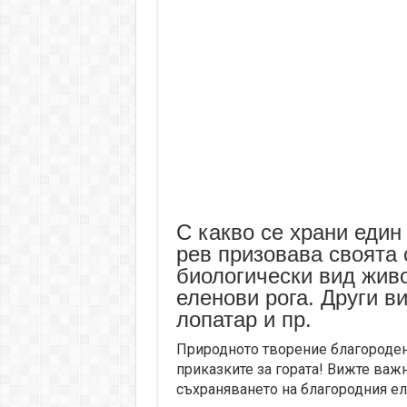
С какво се храни един
рев призовава своята
биологически вид живо
еленови рога. Други в
лопатар и пр.
Природното творение благороден 
приказките за гората! Вижте важн
съхраняването на благородния ел