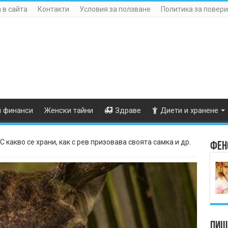
 в сайта
Контакти
Условия за ползване
Политика за повери
и финанси
Женски тайни
Здраве
Диети и хранене
С какво се храни, как с рев призовава своята самка и др.
Фен
Пише