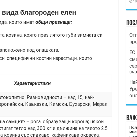
10
 вида благороден елен
ида, които имат
общи признаци:
Пос
а козина, която през лятото губи зимната си
Отг
пр
азположено под опашката.
ЕС 
си: специфични костни израстъци, които
сма
сер
04.0
Най
Характеристики
Уре
он
токопитно. Разновидности – над 15, най-
вропейски, Кавказки, Кимски, Бухарски, Марал
Важ
на самците – рога, образуващи корона; някои
Пол
тигат тегло над 300 кг и дължина на тялото 2.5
мне
на козина със сивкаво-кафеникава окраска;
пози