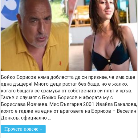
Бойко Борисов няма доблестта да си признае, че има още
една дъщеря! Много деца растат без баща, но е жалко,
когато бащата се срамува от собствената си плът и кръв.
Такъв е случаят с Бойко Борисов и аферата му с
Борислава Йовчева. Мис България 2001 Ивайла Бакалова,
която е гадже на един от враговете на Борисов – Веселин
Денков, официално …
Прочети повече »