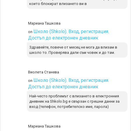
които блокират влизането ви в
Мариана Ташкова
Школо (Shkolo). Вход, регистрация.
on
Достъп до електронен дневник
Здравейте, повече от месец не мога да влизам в
школо то. Проверява дали съм човек и до там.
Виолета Станева
Школо (Shkolo). Вход, регистрация.
on
Достъп до електронен дневник
Най-често проблемът с влизането в електронния
дневник на Shkolo.bg е свързан с грешни данни за
вход (телефон, потребителско име, парола)
Мариана Ташкова