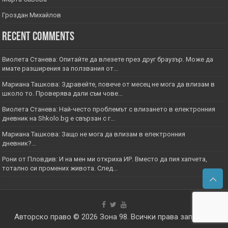
Гроздан Михайлов
Recent Comments
Виолета Станева: Опитайте да влезете през друг браузър. Може да
имате разширения за ползвания от...
Мариана Ташкова: Здравейте, повече от месец не мога да влизам в
школо то. Проверява дали съм чове...
Виолета Станева: Най-често проблемът с влизането в електронния
дневник на Shkolo.bg е свързан с г...
Мариана Ташкова: Защо не мога да влизам в електронния
дневник?...
Рони от Пловдив: И на мен ми откриха ИР. Вместо да пия хапчета,
тотално си промених живота. След...
Авторско право © 2026
Зона 98
. Всички права запазени.