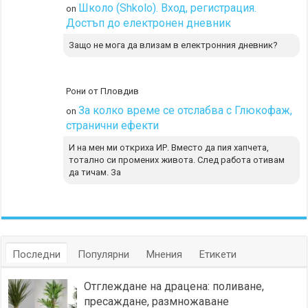
Школо (Shkolo). Вход, регистрация.
on
Достъп до електронен дневник
Защо не мога да влизам в електронния дневник?
Рони от Пловдив
За колко време се отслабва с Глюкофаж,
on
странични ефекти
И на мен ми откриха ИР. Вместо да пия хапчета,
тотално си промених живота. След работа отивам
да тичам. За
Последни
Популярни
Мнения
Етикети
Отглеждане на драцена: поливане,
пресаждане, размножаване