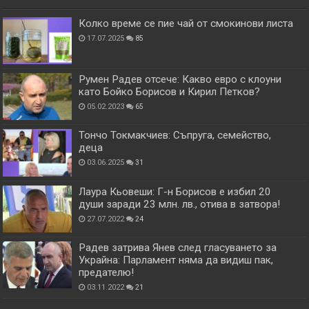
Колко време се пие чай от смокинови листа
17.07.2025
85
Румен Радев отсече: Какво евро с клоуни
като Бойко Борисов и Кирил Петков?
05.02.2023
65
Тончо Токмакчиев: Съпруга, семейство,
деца
03.06.2025
31
Лаура Кьовеши: Г-н Борисов е избил 20
души заради 23 млн. лв., отива в затвора!
27.07.2022
24
Радев затрива Янев след гласуването за
Украйна: Парламент няма да видиш пак,
предателю!
03.11.2022
21