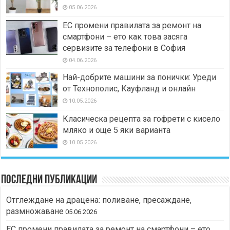
05.06.2026
ЕС промени правилата за ремонт на
смартфони – ето как това засяга
сервизите за телефони в София
04.06.2026
Най-добрите машини за понички: Уреди
от Технополис, Кауфланд и онлайн
10.05.2026
Класическа рецепта за гофрети с кисело
мляко и още 5 яки варианта
10.05.2026
Последни публикации
Отглеждане на драцена: поливане, пресаждане,
размножаване
05.06.2026
ЕС промени правилата за ремонт на смартфони – ето