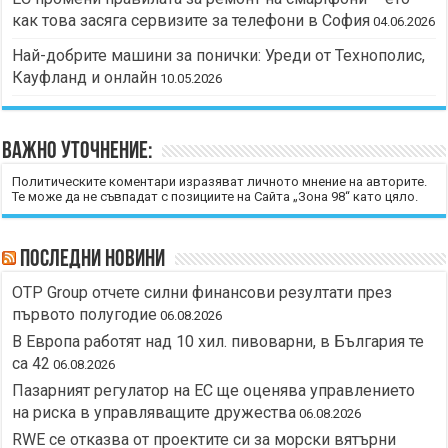
как това засяга сервизите за телефони в София
04.06.2026
Най-добрите машини за понички: Уреди от Технополис,
Кауфланд и онлайн
10.05.2026
Важно уточнение:
Политическите коментари изразяват личното мнение на авторите.
Те може да не съвпадат с позициите на Сайта „Зона 98“ като цяло.
Последни новини
OTP Group отчете силни финансови резултати през
първото полугодие
06.08.2026
В Европа работят над 10 хил. пивоварни, в България те
са 42
06.08.2026
Пазарният регулатор на ЕС ще оценява управлението
на риска в управляващите дружества
06.08.2026
RWE се отказва от проектите си за морски вятърни