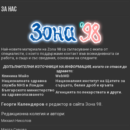
За нас
Най-новите материали на Zona 98 са съгласувани с екипа от
специалисти, с които поддържаме контакт във всекидневната си
работа, а също и със сведения, основани на следните:
ДОПЪЛНИТЕЛНИ ИЗТОЧНИЦИ НА ИНФОРМАЦИЯ, когато се отнася до
здравето:
Клиника Майо
WebMD
Националната здравна
Националния институт на Щатите за
служба NHS в Лондон
сърцето, белия дроб и кръвта
Българското министерство
Агенцията по лекарствата
и други.
на здравеопазването
Георги Календеров
е редактор в сайта
Зона 98
.
Редакционна колегия и автори:
Михаил Николов
Марта Савова