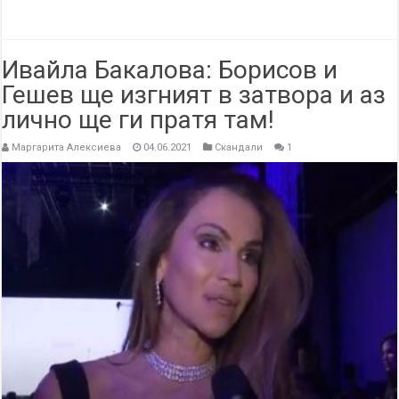
Ивайла Бакалова: Борисов и
Гешев ще изгният в затвора и аз
лично ще ги пратя там!
Маргарита Алексиева
04.06.2021
Скандали
1