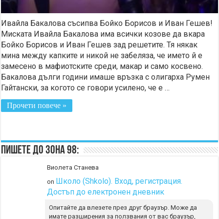
Ивайла Бакалова съсипва Бойко Борисов и Иван Гешев!
Миската Ивайла Бакалова има всички козове да вкара
Бойко Борисов и Иван Гешев зад решетите. Тя някак
мина между капките и никой не забеляза, че името й е
замесено в мафиотските среди, макар и само косвено.
Бакалова дълги години имаше връзка с олигарха Румен
Гайтански, за когото се говори усилено, че е …
Прочети повече »
Пишете до Зона 98:
Виолета Станева
Школо (Shkolo). Вход, регистрация.
on
Достъп до електронен дневник
Опитайте да влезете през друг браузър. Може да
имате разширения за ползвания от вас браузър,