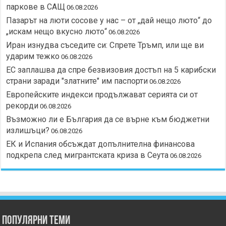
паркове в САЩ
06.08.2026
Пазарът на люти сосове у нас – от „дай нещо люто“ до
„искам нещо вкусно люто“
06.08.2026
Иран изнудва съседите си: Спрете Тръмп, или ще ви
ударим тежко
06.08.2026
ЕС заплашва да спре безвизовия достъп на 5 карибски
страни заради "златните" им паспорти
06.08.2026
Европейските индекси продължават серията си от
рекорди
06.08.2026
Възможно ли е България да се върне към бюджетни
излишъци?
06.08.2026
ЕК и Испания обсъждат допълнителна финансова
подкрепа след мигрантската криза в Сеута
06.08.2026
Популярни теми