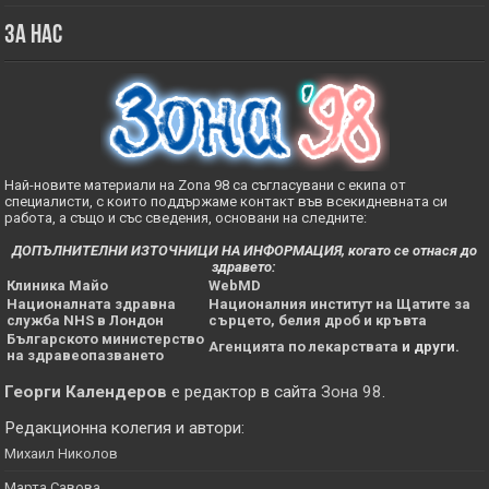
За нас
Най-новите материали на Zona 98 са съгласувани с екипа от
специалисти, с които поддържаме контакт във всекидневната си
работа, а също и със сведения, основани на следните:
ДОПЪЛНИТЕЛНИ ИЗТОЧНИЦИ НА ИНФОРМАЦИЯ, когато се отнася до
здравето:
Клиника Майо
WebMD
Националната здравна
Националния институт на Щатите за
служба NHS в Лондон
сърцето, белия дроб и кръвта
Българското министерство
Агенцията по лекарствата
и други.
на здравеопазването
Георги Календеров
е редактор в сайта
Зона 98
.
Редакционна колегия и автори:
Михаил Николов
Марта Савова