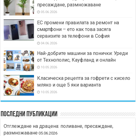
пресаждане, размножаване
05.06.2026
ЕС промени правилата за ремонт на
смартфони – ето как това засяга
сервизите за телефони в София
04.06.2026
Най-добрите машини за понички: Уреди
от Технополис, Кауфланд и онлайн
10.05.2026
Класическа рецепта за гофрети с кисело
мляко и още 5 яки варианта
10.05.2026
Последни публикации
Отглеждане на драцена: поливане, пресаждане,
размножаване
05.06.2026