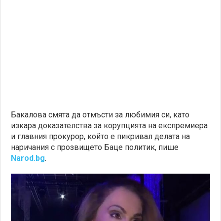
Бакалова смята да отмъсти за любимия си, като
изкара доказателства за корупцията на експремиера
и главния прокурор, който е пикривал делата на
наричания с прозвището Баце политик, пише
Narod.bg
.