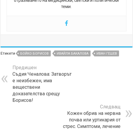
отразяването на медицински, светски и политически
теми.
Етикети
БОЙКО БОРИСОВ
ИВАЙЛА БАКАЛОВА
ИВАН ГЕШЕВ
Предишен
Съдия Ченалова: Затворът
е неизбежен, има
веществени
доказателства срещу
Борисов!
Следващ
Кожен обрив на нервна
почва или уртикария от
стрес. Симптоми, лечение