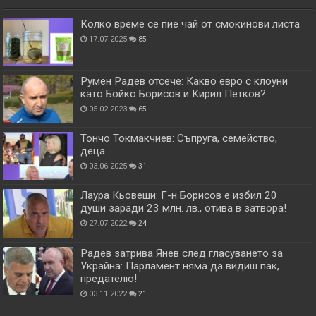
Колко време се пие чай от смокинови листа
17.07.2025
85
Румен Радев отсече: Какво евро с клоуни
като Бойко Борисов и Кирил Петков?
05.02.2023
65
Тончо Токмакчиев: Съпруга, семейство,
деца
03.06.2025
31
Лаура Кьовеши: Г-н Борисов е избил 20
души заради 23 млн. лв., отива в затвора!
27.07.2022
24
Радев затрива Янев след гласуването за
Украйна: Парламент няма да видиш пак,
предателю!
03.11.2022
21