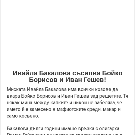
Ивайла Бакалова съсипва Бойко
Борисов и Иван Гешев!
Миската Ивайла Бакалова има всички козове да
вкара Бойко Борисов и Иван Гешев зад решетите. Тя
някак мина между капките и никой не забеляза, че
името й е замесено в мафиотските среди, макар и
само косвено.
Бакалова дълги години имаше връзка с олигарха