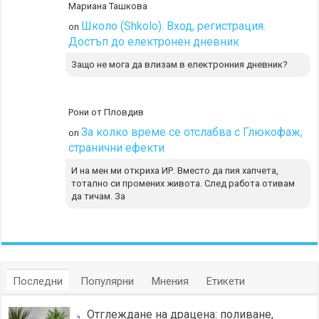
Мариана Ташкова
Школо (Shkolo). Вход, регистрация.
on
Достъп до електронен дневник
Защо не мога да влизам в електронния дневник?
Рони от Пловдив
За колко време се отслабва с Глюкофаж,
on
странични ефекти
И на мен ми откриха ИР. Вместо да пия хапчета,
тотално си промених живота. След работа отивам
да тичам. За
Последни
Популярни
Мнения
Етикети
Отглеждане на драцена: поливане,