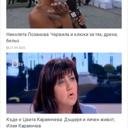
Николета Лозанова: Червила и клюки за тях, дрехи,
бельо
27.09.2025
Къде е Цвета Караянчева: Дъщеря и личен живот,
Илия Караянчев