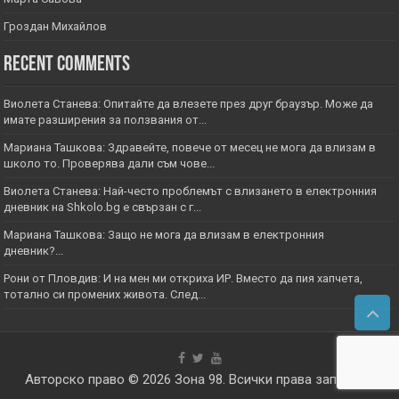
Гроздан Михайлов
Recent Comments
Виолета Станева: Опитайте да влезете през друг браузър. Може да
имате разширения за ползвания от...
Мариана Ташкова: Здравейте, повече от месец не мога да влизам в
школо то. Проверява дали съм чове...
Виолета Станева: Най-често проблемът с влизането в електронния
дневник на Shkolo.bg е свързан с г...
Мариана Ташкова: Защо не мога да влизам в електронния
дневник?...
Рони от Пловдив: И на мен ми откриха ИР. Вместо да пия хапчета,
тотално си промених живота. След...
Авторско право © 2026
Зона 98
. Всички права запазени.