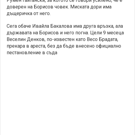
Румен Гайтански, за когото се говори усилено, че е
доверен на Борисов човек. Миската дори има
дъщеричка от него.
Сега обаче Ивайла Бакалова има друга връзка, ала
държавата на Борисов и него погна. Цели 9 месеца
Веселин Денков, по-известен като Весо Брадата,
прекара в ареста, без да бъде внесено официално
пестановление в съда