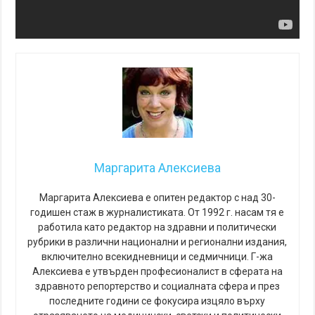
Маргарита Алексиева
Маргарита Алексиева е опитен редактор с над 30-
годишен стаж в журналистиката. От 1992 г. насам тя е
работила като редактор на здравни и политически
рубрики в различни национални и регионални издания,
включително всекидневници и седмичници. Г-жа
Алексиева е утвърден професионалист в сферата на
здравното репортерство и социалната сфера и през
последните години се фокусира изцяло върху