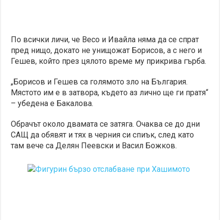
По всички личи, че Весо и Ивайла няма да се спрат
пред нищо, докато не унищожат Борисов, а с него и
Гешев, който през цялото време му прикрива гърба.
„Борисов и Гешев са голямото зло на България.
Мястото им е в затвора, където аз лично ще ги пратя“
– убедена е Бакалова.
Обрачът около двамата се затяга. Очаква се до дни
САЩ да обявят и тях в черния си спиък, след като
там вече са Делян Пеевски и Васил Божков.