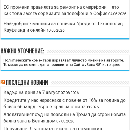
ЕС промени правилата за ремонт на смартфони – ето
как това засяга сервизите за телефони в София
04.06.2026
Най-добрите машини за понички: Уреди от Технополис,
Кауфланд и онлайн
10.05.2026
Важно уточнение:
Политическите коментари изразяват личното мнение на авторите.
Те може да не съвпадат с позициите на Сайта „Зона 98“ като цяло.
Последни новини
Кадър на деня за 7 август
07.08.2026
Кредитите у нас нараснаха с повече от 16% за година до
близо 66 млрд. евро в края на юни
07.08.2026
Апелативният съд не позволи на Тръмп да строи новата
бална зала в Белия дом
07.08.2026
Проучване: Дълговата тежест за германските