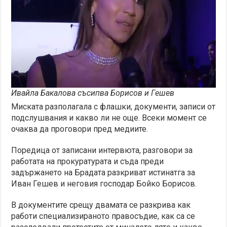
Ивайла Бакалова съсипва Борисов и Гешев
Миската разполагала с флашки, документи, записи от
подслушвания и какво ли не още. Всеки момент се
очаква да проговори пред медиите.
Поредица от записани интервюта, разговори за
работата на прокуратурата и съда преди
задържането на Брадата разкриват истинатга за
Иван Гешев и неговия господар Бойко Борисов.
В документите срещу двамата се разкрива как
работи специализираното правосъдие, как са се