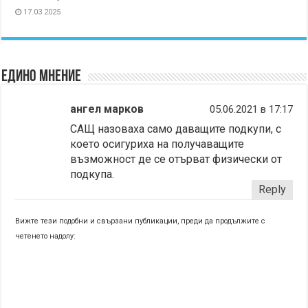
17.03.2025
Едино мнение
ангел марков
05.06.2021 в 17:17
САЩ назоваха само даващите подкупи, с
което осигуриха на получаващите
възможност де се отърват физически от
подкупа.
Reply
Вижте тези подобни и свързани публикации, преди да продължите с
четенето надолу: