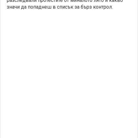
разследвали протестите от миналото лято и какво
значи да попаднеш в списък за бърз контрол.