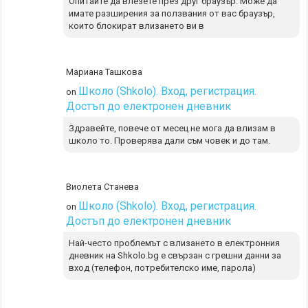
Опитайте да влезете през друг браузър. Може да
имате разширения за ползвания от вас браузър,
които блокират влизането ви в
Мариана Ташкова
Школо (Shkolo). Вход, регистрация.
on
Достъп до електронен дневник
Здравейте, повече от месец не мога да влизам в
школо то. Проверява дали съм човек и до там.
Виолета Станева
Школо (Shkolo). Вход, регистрация.
on
Достъп до електронен дневник
Най-често проблемът с влизането в електронния
дневник на Shkolo.bg е свързан с грешни данни за
вход (телефон, потребителско име, парола)