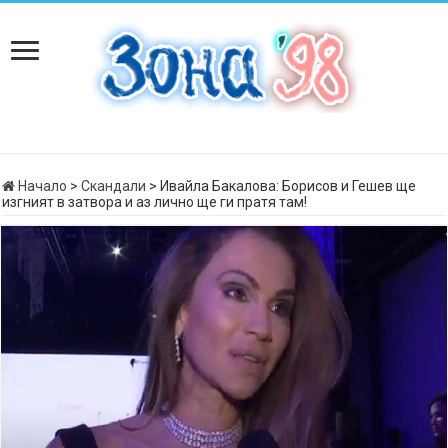
Начало
>
Скандали
>
Ивайла Бакалова: Борисов и Гешев ще
изгният в затвора и аз лично ще ги пратя там!