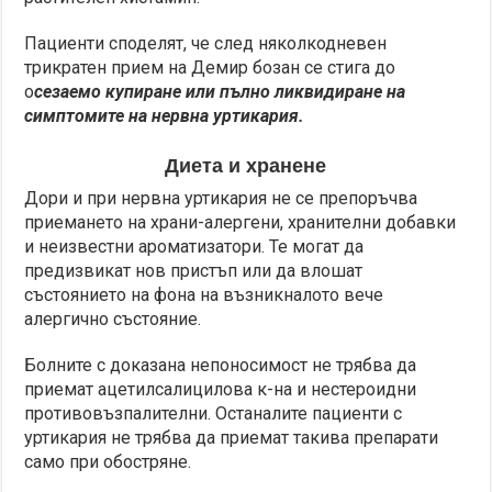
Пациенти споделят, че след няколкодневен
трикратен прием на Демир бозан се стига до
о
сезаемо купиране или пълно ликвидиране на
симптомите на нервна уртикария.
Диета и хранене
Дори и при нервна уртикария не се препоръчва
приемането на храни-алергени, хранителни добавки
и неизвестни ароматизатори. Те могат да
предизвикат нов пристъп или да влошат
състоянието на фона на възникналото вече
алергично състояние.
Болните с доказана непоносимост не трябва да
приемат ацетилсалицилова к-на и нестероидни
противовъзпалителни. Останалите пациенти с
уртикария не трябва да приемат такива препарати
само при обостряне.