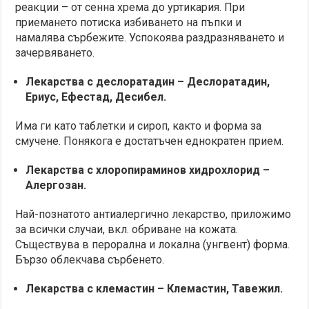
реакции – от сенна хрема до уртикария. При
приемането потиска избиването на пъпки и
намалява сърбежите. Успокоява раздразняването и
зачервяването.
Лекарства с деслоратадин – Деслоратадин,
Ериус, Ефестад, Десибел.
Има ги като таблетки и сироп, както и форма за
смучене. Понякога е достатъчен еднократен прием.
Лекарства с хлоропираминов хидрохлорид –
Алергозан.
Най-познатото антиалергично лекарство, приложимо
за всички случаи, вкл. обриване на кожата.
Съществува в перорална и локална (унгвент) форма.
Бързо облекчава сърбенето.
Лекарства с клемастин – Клемастин, Тавежил.