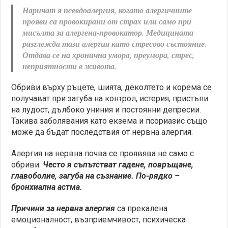
Наричат я
псевдоалергия
, когато алергичните
прояви са провокирани от страх или само при
мисълта за алергена-провокатор. Медицината
разглежда тази алергия като стресово състояние.
Отдава се на хронична умора, преумора, стрес,
неприятности в живота.
Обриви върху ръцете, шията, деколтето и корема се
получават при загуба на контрол, истерия, пристъпи
на лудост, дълбоко униния и постоянни депресии.
Такива заболявания като екзема и псориазис също
може да бъдат последствия от нервна алергия.
Алергия на нервна почва се проявява не само с
обриви.
Често я съпътстват гадене, повръщане,
главоболие, загуба на съзнание. По-рядко –
бронхиална астма.
Причини за нервна алергия
са прекалена
емоционалност, възприемчивост, психическа