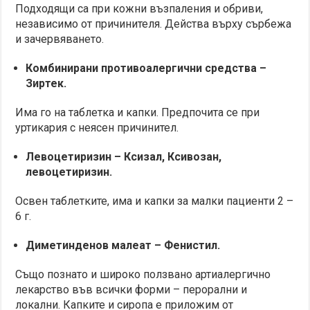
Подходящи са при кожни възпаления и обриви,
независимо от причинителя. Действа върху сърбежа
и зачервяването.
Комбинирани противоалергични средства –
Зиртек.
Има го на таблетка и капки. Предпочита се при
уртикария с неясен причинител.
Левоцетиризин – Ксизал, Ксивозан,
левоцетиризин.
Освен таблетките, има и капки за малки пациенти 2 –
6 г.
Диметинденов малеат – Фенистил.
Също познато и широко ползвано артиалергично
лекарство във всички форми – перорални и
локални. Капките и сиропа е приложим от