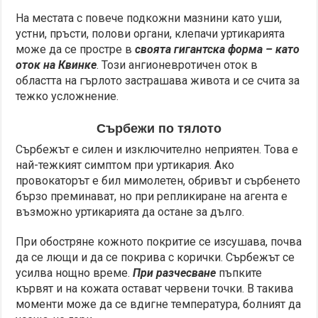
На местата с повече подкожни мазнини като уши,
устни, пръсти, полови органи, клепачи уртикарията
може да се простре в
своята гигантска форма – като
оток на Квинке
. Този ангионевротичен оток в
областта на гърлото застрашава живота и се счита за
тежко усложнение.
Сърбежи по тялото
Сърбежът е силен и изключително неприятен. Това е
най-тежкият симптом при уртикария. Ако
провокаторът е бил мимолетен, обривът и сърбенето
бързо преминават, но при репликиране на агента е
възможно уртикарията да остане за дълго.
При обостряне кожното покритие се изсушава, почва
да се лющи и да се покрива с корички. Сърбежът се
усилва нощно време.
При разчесване
пъпките
кървят и на кожата остават червени точки. В такива
моменти може да се вдигне температура, болният да