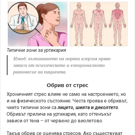
Типични зони за уртикария
Извод: възникването на нервна алергия пряко
зависи от психическото и емоционалното
равновесие на пациента.
Обрив от стрес
Хроничният стрес влияе не само на настроението, но
и на физическото състояние. Честа проява е обривът,
чиито типични зони са
лицето, шията и деколтето
.
Обривът прилича на уртикария, като оттенъкът
зависи от тена – от червено до виолетово.
Такъв обрив се оценява стресов. Ако съществуват