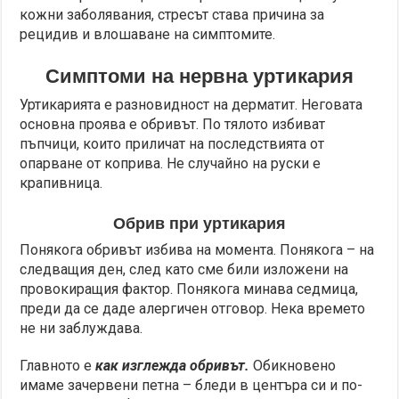
кожни заболявания, стресът става причина за
рецидив и влошаване на симптомите.
Симптоми на нервна уртикария
Уртикарията е разновидност на дерматит. Неговата
основна проява е обривът. По тялото избиват
пъпчици, които приличат на последствията от
опарване от коприва. Не случайно на руски е
крапивница.
Обрив при уртикария
Понякога обривът избива на момента. Понякога – на
следващия ден, след като сме били изложени на
провокиращия фактор. Понякога минава седмица,
преди да се даде алергичен отговор. Нека времето
не ни заблуждава.
Главното е
как изглежда обривът.
Обикновено
имаме зачервени петна – бледи в центъра си и по-