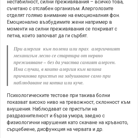
нестабилност, силни преживявания – всичко това,
съчетано с отслабен организъм. Алерголозите
отделят голямо внимание на емоционалния фон.
Емоционално възбудимите жени например в
моменти на силни преживявания се покриват с
петна, които започват да ги сърбят.
При алергия към полени или прах алергичният
механизъм лесно се стартира от нервно
преживяване – без да участва самият алерген.
Има случаи, в които алергия към козина
причинява пристъп на задушаване само при
наблюдаване на котка или куче.
Психологическите тестове при такива болни
показват високо ниво на тревожност, склонност към
внушения. Наблюдават се пристъпи на
раздразнителност и бърза умора, заедно с
физиологични нарушения като скачане на кръвното,
сърцебиене, дисфункция на червата и др.