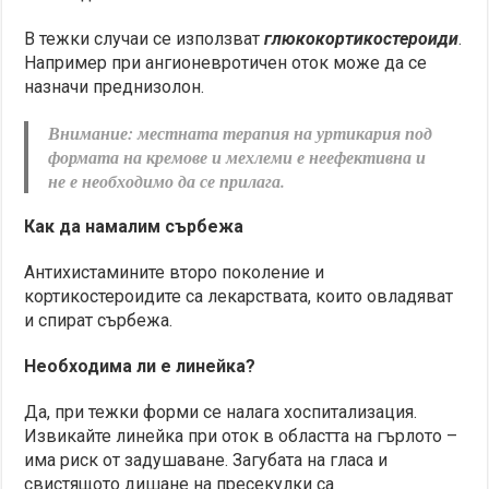
В тежки случаи се използват
глюкокортикостероиди
.
Например при ангионевротичен оток може да се
назначи преднизолон.
Внимание: местната терапия на уртикария под
формата на кремове и мехлеми е неефективна и
не е необходимо да се прилага.
Как да намалим сърбежа
Антихистамините второ поколение и
кортикостероидите са лекарствата, които овладяват
и спират сърбежа.
Необходима ли е линейка?
Да, при тежки форми се налага хоспитализация.
Извикайте линейка при оток в областта на гърлото –
има риск от задушаване. Загубата на гласа и
свистящото дишане на пресекулки са