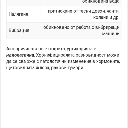
обикновена вода
притискане от тесни дрехи, чанти,
Налягане
колани и др.
обикновено от работа с вибриращи
Вибрация
машини
Ако причината не е открита, уртикарията е
идиопатична
. Хронифициралата разновидност може
да се свърже с патологични изменения в хормоните,
щитовидната жлеза, ракови тумори.