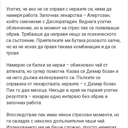
Усетих, че ако не се оправя с нервите си, няма да
намеря работа. Започнах лекарства – Алергозан,
който сменихме с Деслоратадин. Веднага усетих
облекчение, но в момент на стрес пак се появяваше
обрив. Трябваше да направя нещо за психическото
си състояние. Приятелките ми бутаха розовото хапче,
но аз не исках да правя такива комбинации и да се
тровя.
Намерих си билки за нерви – обикновен чай от
аптеката, но супер помогна. Казва се Демир бозан и
на него дължа излекуването си. Пъпките се
оправиха от лекарствата, нервите – с Демир бозан.
Пих го два месеца. Някъде в края на първия усетих
резултата – изкарах едно интервю без обрив и
започнах работа.
Впоследствие пак имах някои стресови моменти, но
ги овладях с няколко допълнителни чаши чай.
Излекуването ми не беше сложно, просто намерих