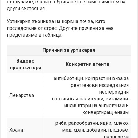
от случаите, в които обриването е само симптом за
други състояния.
Уртикария възниква на нервна почва, като
последствие от стрес. Другите причини за нея
представяме в таблица.
Причини за уртикария
Видове
Конкретни агенти
провокатори
антибиотици, контрастни в-ва за
рентгенови изследвания
нестероидни
Лекарства
противовъзпалителни, витамини,
инхибитори на ангиотензин-
конвертиращ ензим
риба, ракообразни, ядки, мляко,
Храни
мед, хран. добавки, плодове,
подправки