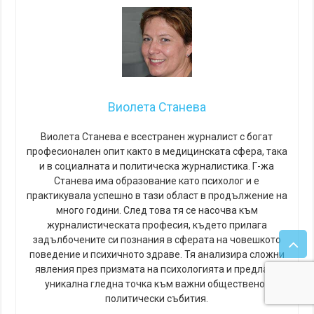
Виолета Станева
Виолета Станева е всестранен журналист с богат
професионален опит както в медицинската сфера, така
и в социалната и политическа журналистика. Г-жа
Станева има образование като психолог и е
практикувала успешно в тази област в продължение на
много години. След това тя се насочва към
журналистическата професия, където прилага
задълбочените си познания в сферата на човешкото
поведение и психичното здраве. Тя анализира сложни
явления през призмата на психологията и предлага
уникална гледна точка към важни обществено-
политически събития.