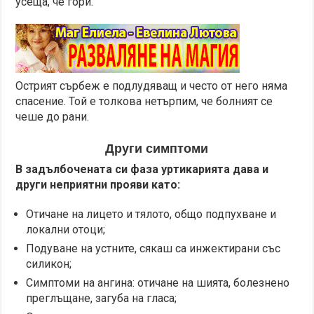
усеща, че гори.
Острият сърбеж е подлудяващ и често от него няма
спасение. Той е толкова нетърпим, че болният се
чеше до рани.
Други симптоми
В задълбочената си фаза уртикарията дава и
други неприятни прояви като:
Отичане на лицето и тялото, общо подпухване и
локални отоци;
Подуване на устните, сякаш са инжектирани със
силикон;
Симптоми на ангина: отичане на шията, болезнено
преглъщане, загуба на гласа;