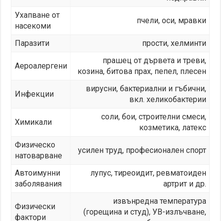
Ухапване от
пчели, оси, мравки
насекоми
Паразити
прости, хелминти
прашец от дървета и треви,
Аероалергени
козина, битова прах, пепел, плесен
вирусни, бактериални и гъбични,
Инфекции
вкл. хеликобактерии
соли, бои, строителни смеси,
Химикали
козметика, латекс
Физическо
усилен труд, професионален спорт
натоварване
Автоимунни
лупус, тиреоидит, ревматоиден
заболявания
артрит и др.
извънредна температура
Физически
(горещина и студ), УВ-излъчване,
фактори