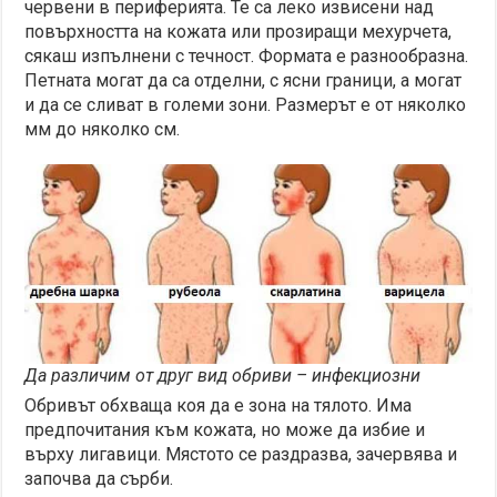
червени в периферията. Те са леко извисени над
повърхността на кожата или прозиращи мехурчета,
сякаш изпълнени с течност. Формата е разнообразна.
Петната могат да са отделни, с ясни граници, а могат
и да се сливат в големи зони. Размерът е от няколко
мм до няколко см.
Да различим от друг вид обриви – инфекциозни
Обривът обхваща коя да е зона на тялото. Има
предпочитания към кожата, но може да избие и
върху лигавици. Мястото се раздразва, зачервява и
започва да сърби.