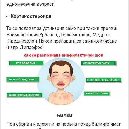
едномесечна възраст.
Кортикостероиди
Те се ползват за уртикария само при тежки прояви.
Наименования Урбазон, Дескаметазон, Медрол,
Преднизолон. Някои препарати са за инжектиране
(напр. Дипрофос).
Билки
При обриви и алергии на нервна почва билките имат