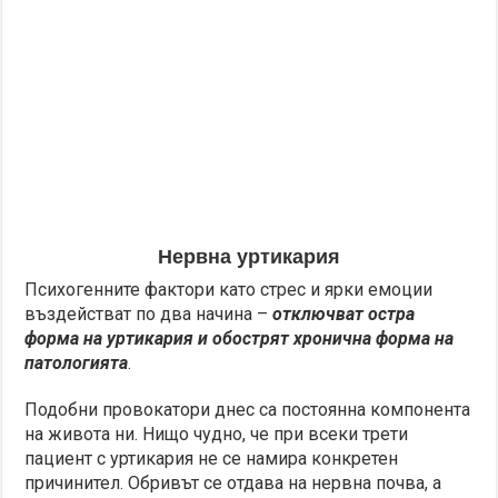
Нервна уртикария
Психогенните фактори като стрес и ярки емоции
въздействат по два начина –
отключват остра
форма на уртикария и обострят хронична форма на
патологията
.
Подобни провокатори днес са постоянна компонента
на живота ни. Нищо чудно, че при всеки трети
пациент с уртикария не се намира конкретен
причинител. Обривът се отдава на нервна почва, а