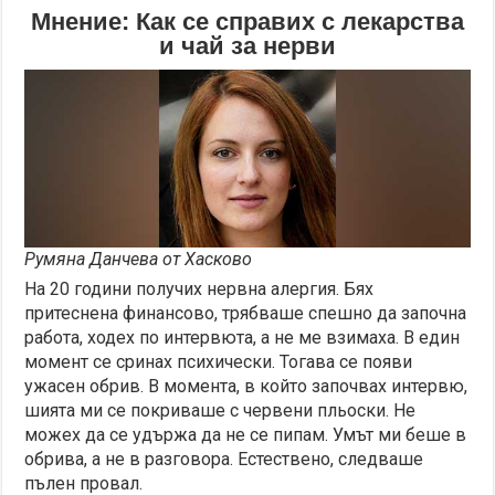
Мнение: Как се справих с лекарства
и чай за нерви
Румяна Данчева от Хасково
На 20 години получих нервна алергия. Бях
притеснена финансово, трябваше спешно да започна
работа, ходех по интервюта, а не ме взимаха. В един
момент се сринах психически. Тогава се появи
ужасен обрив. В момента, в който започвах интервю,
шията ми се покриваше с червени пльоски. Не
можех да се удържа да не се пипам. Умът ми беше в
обрива, а не в разговора. Естествено, следваше
пълен провал.