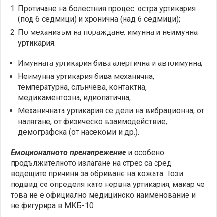
Протичане на болестния процес: остра уртикария
(под 6 седмици) и хронична (над 6 седмици);
По механизъм на пораждане: имунна и неимунна
уртикария.
Имунната уртикария бива алергична и автоимунна;
Неимунна уртикария бива механична,
температурна, слънчева, контактна,
медикаментозна, идиопатична;
Механичната уртикария се дели на вибрационна, от
налягане, от физическо взаимодействие,
демографска (от насекоми и др.).
Емоционалното пренапрежение
и особено
продължителното излагане на стрес са сред
водещите причини за обриване на кожата. Този
подвид се определя като нервна уртикария, макар че
това не е официално медицинско наименование и
не фигурира в МКБ-10.