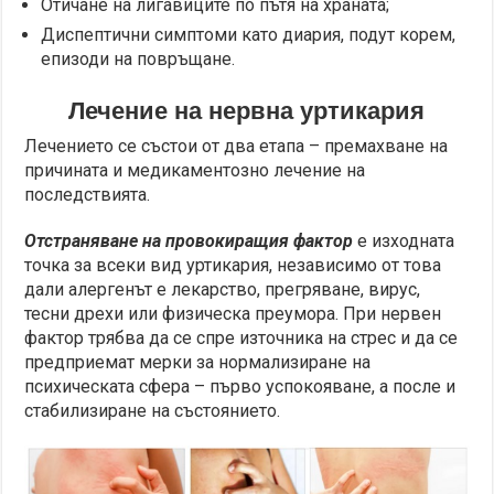
Отичане на лигавиците по пътя на храната;
Диспептични симптоми като диария, подут корем,
епизоди на повръщане.
Лечение на нервна уртикария
Лечението се състои от два етапа – премахване на
причината и медикаментозно лечение на
последствията.
Отстраняване на провокиращия фактор
е изходната
точка за всеки вид уртикария, независимо от това
дали алергенът е лекарство, прегряване, вирус,
тесни дрехи или физическа преумора. При нервен
фактор трябва да се спре източника на стрес и да се
предприемат мерки за нормализиране на
психическата сфера – първо успокояване, а после и
стабилизиране на състоянието.