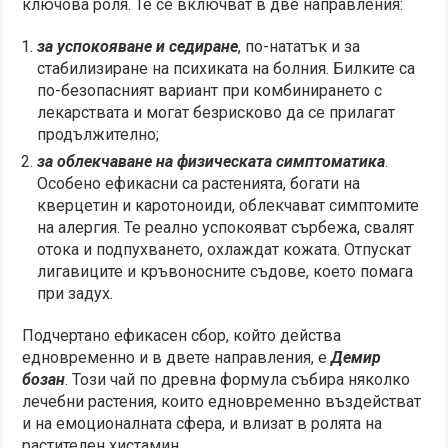
ключова роля. Те се включват в две направления:
за успокояване и седиране
, по-нататък и за
стабилизиране на психиката на болния. Билките са
по-безопасният вариант при комбинирането с
лекарствата и могат безрисково да се прилагат
продължително;
за облекчаване на физическата симптоматика
.
Особено ефикасни са растенията, богати на
кверцетин и каротоноиди, облекчават симптомите
на алергия. Те реално успокояват сърбежа, свалят
отока и подпухването, охлаждат кожата. Отпускат
лигавиците и кръвоносните съдове, което помага
при задух.
Подчертано ефикасен сбор, който действа
едновременно и в двете направления, е
Демир
бозан
. Този чай по древна формула събира няколко
лечебни растения, които едновременно въздействат
и на емоционалната сфера, и влизат в ролята на
растителен хистамин.