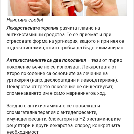
Наистина сърби!
Лекарствената терапия
разчита главно на
антихистаминни средства. Те се приемат и при
стресовата форма на уртикария, защото и при нея се
отделя хистамин, който трябва да бъде елиминиран.
Антихистамините са две поколения
– тези от първо
поколение вече не се използват. Лекарствата от
второ поколение са основните за лечение на
уртикария (напр. деслоратадин и левоцетиризин).
Лекарства от трето поколение не съществуват,
споменаването им е само маркенингов ход.
Заедно с антихистамините се провежда и
спомагателна терапия с антидепресанти,
имунодепресанти, блокатори на Н2-хистаминовите
рецептори и други лекарства, според конкретната
необходимост.