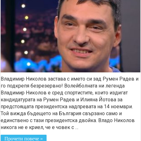
Владимир Николов застава с името си зад Румен Радев и
го подкрепя безрезервно! Волейболната ни легенда
Владимир Николов е сред спортистите, които издигат
кандидатурата на Румен Радев и Илияна Йотова за
предстоящата президентска надпревата на 14 ноември.
Той вижда бъдещето на България свързано само и
единствено с тази президентска двойка. Владо Николов
никога не е криел, че е човек с …
Прочети повече »