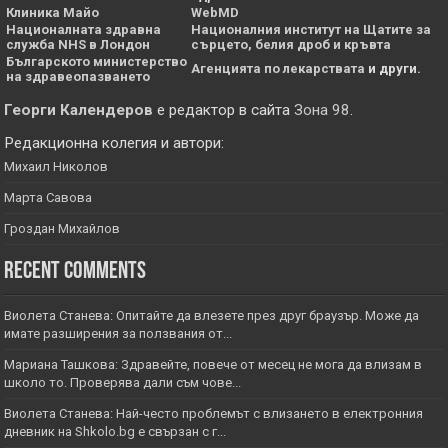
Клиника Майо
WebMD
Националната здравна
Националния институт на Щатите за
служба NHS в Лондон
сърцето, белия дроб и кръвта
Българското министерство
Агенцията по лекарствата
и други.
на здравеопазването
Георги Календеров
е редактор в сайта
Зона 98
.
Редакционна колегия и автори:
Михаил Николов
Марта Савова
Гроздан Михайлов
Recent Comments
Виолета Станева: Опитайте да влезете през друг браузър. Може да
имате разширения за ползвания от...
Мариана Ташкова: Здравейте, повече от месец не мога да влизам в
школо то. Проверява дали съм чове...
Виолета Станева: Най-често проблемът с влизането в електронния
дневник на Shkolo.bg е свързан с г...