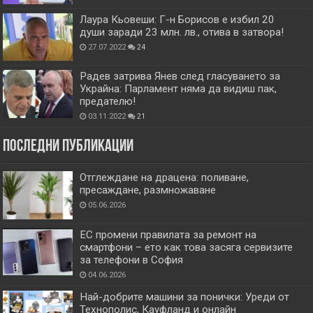
Лаура Кьовеши: Г-н Борисов е избил 20
души заради 23 млн. лв., отива в затвора!
27.07.2022
24
Радев затрива Янев след гласуването за
Украйна: Парламент няма да видиш пак,
предателю!
03.11.2022
21
Последни публикации
Отглеждане на драцена: поливане,
пресаждане, размножаване
05.06.2026
ЕС промени правилата за ремонт на
смартфони – ето как това засяга сервизите
за телефони в София
04.06.2026
Най-добрите машини за понички: Уреди от
Технополис, Кауфланд и онлайн