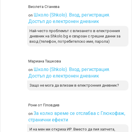
Виолета Станева
Школо (Shkolo). Вход, регистрация.
on
Достъп до електронен дневник
Най-често проблемът с влизането в електронния
дневник на Shkolo.bg е свързан с грешни данни за
вход (телефон, потребителско име, парола)
Мариана Ташкова
Школо (Shkolo). Вход, регистрация.
on
Достъп до електронен дневник
Защо не мога да влизам в електронния дневник?
Рони от Пловдив
За колко време се отслабва с Глюкофаж,
on
странични ефекти
И на мен ми откриха ИР. Вместо да пия хапчета,