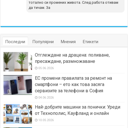
тотално си промених живота. След работа отивам
да тичам. За
Последни
Популярни
Мнения
Етикети
Отглеждане на драцена: поливане,
пресаждане, размножаване
05.06.2026
ЕС промени правилата за ремонт на
смартфони – ето как това засяга
сервизите за телефони в София
04.06.2026
Най-добрите машини за понички: Уреди
от Технополис, Кауфланд и онлайн
10.05.2026