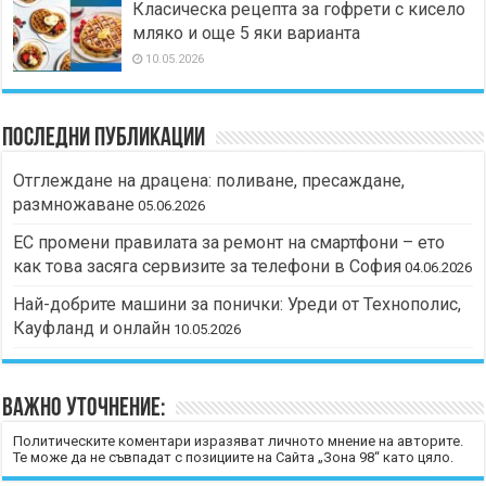
Класическа рецепта за гофрети с кисело
мляко и още 5 яки варианта
10.05.2026
Последни публикации
Отглеждане на драцена: поливане, пресаждане,
размножаване
05.06.2026
ЕС промени правилата за ремонт на смартфони – ето
как това засяга сервизите за телефони в София
04.06.2026
Най-добрите машини за понички: Уреди от Технополис,
Кауфланд и онлайн
10.05.2026
Важно уточнение:
Политическите коментари изразяват личното мнение на авторите.
Те може да не съвпадат с позициите на Сайта „Зона 98“ като цяло.