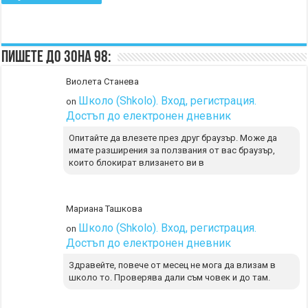
Пишете до Зона 98:
Виолета Станева
Школо (Shkolo). Вход, регистрация.
on
Достъп до електронен дневник
Опитайте да влезете през друг браузър. Може да
имате разширения за ползвания от вас браузър,
които блокират влизането ви в
Мариана Ташкова
Школо (Shkolo). Вход, регистрация.
on
Достъп до електронен дневник
Здравейте, повече от месец не мога да влизам в
школо то. Проверява дали съм човек и до там.