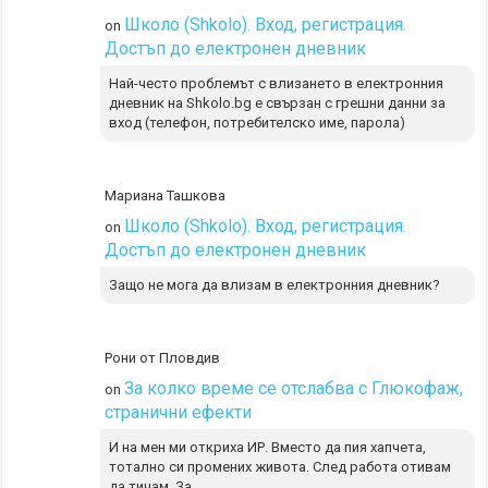
Школо (Shkolo). Вход, регистрация.
on
Достъп до електронен дневник
Най-често проблемът с влизането в електронния
дневник на Shkolo.bg е свързан с грешни данни за
вход (телефон, потребителско име, парола)
Мариана Ташкова
Школо (Shkolo). Вход, регистрация.
on
Достъп до електронен дневник
Защо не мога да влизам в електронния дневник?
Рони от Пловдив
За колко време се отслабва с Глюкофаж,
on
странични ефекти
И на мен ми откриха ИР. Вместо да пия хапчета,
тотално си промених живота. След работа отивам
да тичам. За