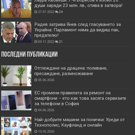
Лаура Кьовеши: Г-н Борисов е избил 20
души заради 23 млн. лв., отива в затвора!
27.07.2022
24
Радев затрива Янев след гласуването за
Украйна: Парламент няма да видиш пак,
предателю!
03.11.2022
21
Последни публикации
Отглеждане на драцена: поливане,
пресаждане, размножаване
05.06.2026
ЕС промени правилата за ремонт на
смартфони – ето как това засяга сервизите
за телефони в София
04.06.2026
Най-добрите машини за понички: Уреди от
Технополис, Кауфланд и онлайн
10.05.2026