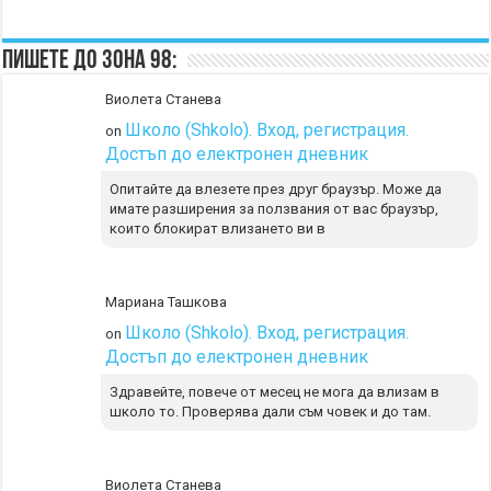
Пишете до Зона 98:
Виолета Станева
Школо (Shkolo). Вход, регистрация.
on
Достъп до електронен дневник
Опитайте да влезете през друг браузър. Може да
имате разширения за ползвания от вас браузър,
които блокират влизането ви в
Мариана Ташкова
Школо (Shkolo). Вход, регистрация.
on
Достъп до електронен дневник
Здравейте, повече от месец не мога да влизам в
школо то. Проверява дали съм човек и до там.
Виолета Станева