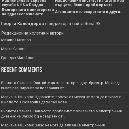
Националната здравна
Националния институт на Щатите за
служба NHS в Лондон
сърцето, белия дроб и кръвта
Българското министерство
Агенцията по лекарствата
и други.
на здравеопазването
Георги Календеров
е редактор в сайта
Зона 98
.
Редакционна колегия и автори:
Михаил Николов
Марта Савова
Гроздан Михайлов
Recent Comments
Виолета Станева: Опитайте да влезете през друг браузър. Може да
имате разширения за ползвания от...
Мариана Ташкова: Здравейте, повече от месец не мога да влизам в
школо то. Проверява дали съм чове...
Виолета Станева: Най-често проблемът с влизането в електронния
дневник на Shkolo.bg е свързан с г...
Мариана Ташкова: Защо не мога да влизам в електронния