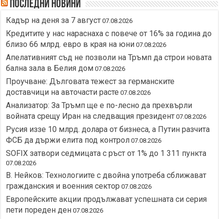
Последни новини
Кадър на деня за 7 август
07.08.2026
Кредитите у нас нараснаха с повече от 16% за година до
близо 66 млрд. евро в края на юни
07.08.2026
Апелативният съд не позволи на Тръмп да строи новата
бална зала в Белия дом
07.08.2026
Проучване: Дълговата тежест за германските
доставчици на авточасти расте
07.08.2026
Анализатор: За Тръмп ще е по-лесно да прехвърли
войната срещу Иран на следващия президент
07.08.2026
Русия иззе 10 млрд. долара от бизнеса, а Путин разчита
ФСБ да държи елита под контрол
07.08.2026
SOFIX затвори седмицата с ръст от 1% до 1 311 пункта
07.08.2026
В. Нейков: Технологиите с двойна употреба сближават
гражданския и военния сектор
07.08.2026
Европейските акции продължават успешната си серия
пети пореден ден
07.08.2026