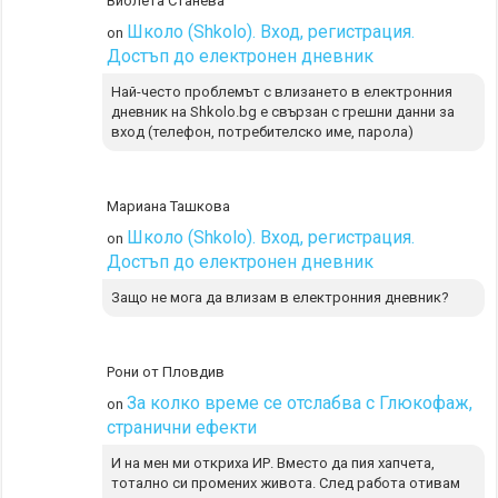
Виолета Станева
Школо (Shkolo). Вход, регистрация.
on
Достъп до електронен дневник
Най-често проблемът с влизането в електронния
дневник на Shkolo.bg е свързан с грешни данни за
вход (телефон, потребителско име, парола)
Мариана Ташкова
Школо (Shkolo). Вход, регистрация.
on
Достъп до електронен дневник
Защо не мога да влизам в електронния дневник?
Рони от Пловдив
За колко време се отслабва с Глюкофаж,
on
странични ефекти
И на мен ми откриха ИР. Вместо да пия хапчета,
тотално си промених живота. След работа отивам