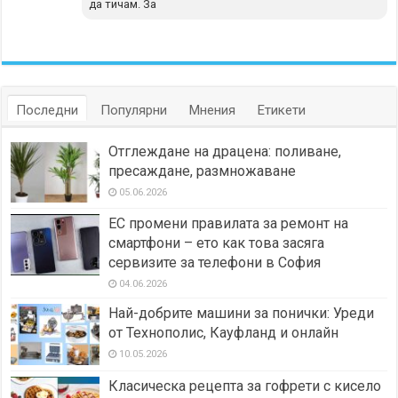
да тичам. За
Последни
Популярни
Мнения
Етикети
Отглеждане на драцена: поливане,
пресаждане, размножаване
05.06.2026
ЕС промени правилата за ремонт на
смартфони – ето как това засяга
сервизите за телефони в София
04.06.2026
Най-добрите машини за понички: Уреди
от Технополис, Кауфланд и онлайн
10.05.2026
Класическа рецепта за гофрети с кисело