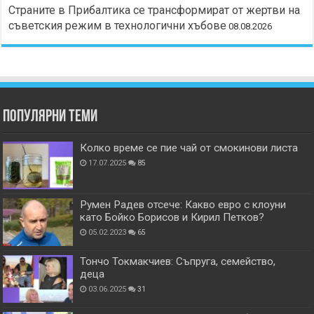
Страните в Прибалтика се трансформират от жертви на
съветския режим в технологични хъбове
08.08.2026
Популярни теми
Колко време се пие чай от смокинови листа
17.07.2025
85
Румен Радев отсече: Какво евро с клоуни
като Бойко Борисов и Кирил Петков?
05.02.2023
65
Тончо Токмакчиев: Съпруга, семейство,
деца
03.06.2025
31