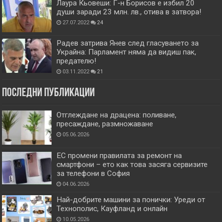
Лаура Кьовеши: Г-н Борисов е избил 20
души заради 23 млн. лв., отива в затвора!
27.07.2022
24
Радев затрива Янев след гласуването за
Украйна: Парламент няма да видиш пак,
предателю!
03.11.2022
21
Последни публикации
Отглеждане на драцена: поливане,
пресаждане, размножаване
05.06.2026
ЕС промени правилата за ремонт на
смартфони – ето как това засяга сервизите
за телефони в София
04.06.2026
Най-добрите машини за понички: Уреди от
Технополис, Кауфланд и онлайн
10.05.2026