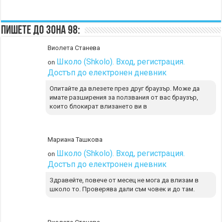
Пишете до Зона 98:
Виолета Станева
Школо (Shkolo). Вход, регистрация.
on
Достъп до електронен дневник
Опитайте да влезете през друг браузър. Може да
имате разширения за ползвания от вас браузър,
които блокират влизането ви в
Мариана Ташкова
Школо (Shkolo). Вход, регистрация.
on
Достъп до електронен дневник
Здравейте, повече от месец не мога да влизам в
школо то. Проверява дали съм човек и до там.