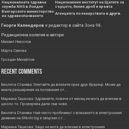
Националната здравна
Националния институт на Щатите за
служба NHS в Лондон
сърцето, белия дроб и кръвта
Българското министерство
Агенцията по лекарствата
и други.
на здравеопазването
Георги Календеров
е редактор в сайта
Зона 98
.
Редакционна колегия и автори:
Михаил Николов
Марта Савова
Гроздан Михайлов
Recent Comments
Виолета Станева: Опитайте да влезете през друг браузър. Може да
имате разширения за ползвания от...
Мариана Ташкова: Здравейте, повече от месец не мога да влизам в
школо то. Проверява дали съм чове...
Виолета Станева: Най-често проблемът с влизането в електронния
дневник на Shkolo.bg е свързан с г...
Мариана Ташкова: Защо не мога да влизам в електронния