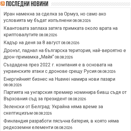
Последни новини
Иран намекна за сделка за Ормуз, но само ако
условията му бъдат изпълнени
08.08.2026
Квантовата заплаха затяга примката около врата на
криптовалутите
08.08.2026
Кадър на деня за 8 август
08.08.2026
Дронът, паднал на българска територия, най-вероятно е
дрон-примамка „Майя“
08.08.2026
Създадена през 2022 г. компания е в основата на
украинските атаки с дронове срещу Русия
08.08.2026
Енергийният бизнес на Huawei намира нови пазари
08.08.2026
Партията на унгарския премиер номинира бивш съдя от
Върховния съд за президент
08.08.2026
Зеленски от Белград: Украйна няма време за
скептицизъм
08.08.2026
Финландия разработи пясъчна батерия, в която няма
редкоземни елементи
08.08.2026