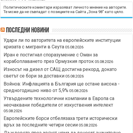
Политическите коментари изразяват личното мнение на авторите.
Те може да не съвпадат с позициите на Сайта „Зона 98“ като цяло.
Последни новини
Удари ли по авторитета на европейските институции
кризата с мигранти в Сеута
05.08.2026
Иран е постигнал споразумение с Оман за
корабоплаването през Ормузкия проток
05.08.2026
Износът на дизел от САЩ достигна рекорд, докато
светът се бори за доставки
05.08.2026
Войнов: Инфлацията в България ще остане висока -
средногодишно ниво от 5,9%
05.08.2026
Утвърдените технологични компании в Европа са
неочаквани победители от изкуствения интелект
05.08.2026
Европейските борси отбелязаха трети исторически
връх за последните четири сесии
05.08.2026
Дъждовете през август няма да донесат значително