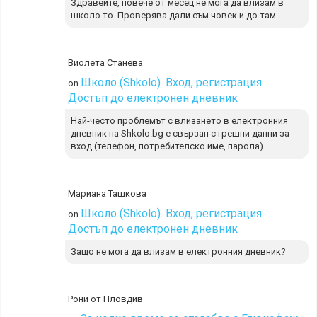
Здравейте, повече от месец не мога да влизам в
школо то. Проверява дали съм човек и до там.
Виолета Станева
Школо (Shkolo). Вход, регистрация.
on
Достъп до електронен дневник
Най-често проблемът с влизането в електронния
дневник на Shkolo.bg е свързан с грешни данни за
вход (телефон, потребителско име, парола)
Мариана Ташкова
Школо (Shkolo). Вход, регистрация.
on
Достъп до електронен дневник
Защо не мога да влизам в електронния дневник?
Рони от Пловдив