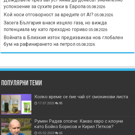
успокоение за сухите реки в Европа
05.08.2026
Кой носи отговорност за вредите от AI?
05.08.2026
Засега България внася изцяло газа, но вижда
потенциала му като преходно гориво
05.08.2026
Войната в Близкия изток предизвиква нов глобален
бум на рафинирането на петрол
05.08.2026
Популярни теми
Колко време се пие чай от смокинови листа
17.07.2025
85
Румен Радев отсече: Какво евро с клоуни
като Бойко Борисов и Кирил Петков?
05.02.2023
65