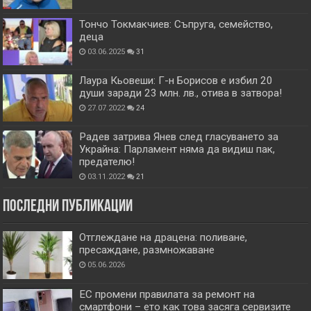
Тончо Токмакчиев: Съпруга, семейство,
деца
03.06.2025
31
Лаура Кьовеши: Г-н Борисов е избил 20
души заради 23 млн. лв., отива в затвора!
27.07.2022
24
Радев затрива Янев след гласуването за
Украйна: Парламент няма да видиш пак,
предателю!
03.11.2022
21
Последни публикации
Отглеждане на драцена: поливане,
пресаждане, размножаване
05.06.2026
ЕС промени правилата за ремонт на
смартфони – ето как това засяга сервизите