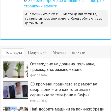
За колко време се отслабва с Глюкофаж,
on
странични ефекти
И на мен ми откриха ИР. Вместо да пия хапчета,
тотално си промених живота. След работа отивам
да тичам. За
Последни
Популярни
Мнения
Етикети
Отглеждане на драцена: поливане,
пресаждане, размножаване
05.06.2026
ЕС промени правилата за ремонт на
смартфони – ето как това засяга
сервизите за телефони в София
04.06.2026
Най-добрите машини за понички: Уреди