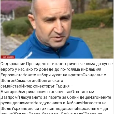
Съдържание:Президентът е категоричен, че няма да пусне
еврото у нас, ако то доведе до по-голяма инфлация!
ЕврозонатаНовите избори чукат на врататаСкандалът с
ШенгенСамолетитеШенгенското
семействоИнтерконекторът Гърция –
БългарияАмериканският втечнен газОтново към
„Газпром“Гласуването за парите за болни децаИзгонените
руски дипломатиНегодуванията в АлбанияНаглостта на
ШолцУкраинците си тръгват недоволниЕврозоната – да