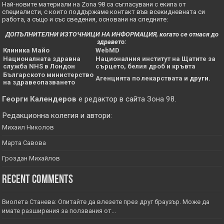
Най-новите материали на Zona 98 са съгласувани с екипа от
специалисти, с които поддържаме контакт във всекидневната си
работа, а също и със сведения, основани на следните:
ДОПЪЛНИТЕЛНИ ИЗТОЧНИЦИ НА ИНФОРМАЦИЯ, когато се отнася до
здравето:
Клиника Майо
WebMD
Националната здравна
Националния институт на Щатите за
служба NHS в Лондон
сърцето, белия дроб и кръвта
Българското министерство
Агенцията по лекарствата
и други.
на здравеопазването
Георги Календеров
е редактор в сайта
Зона 98
.
Редакционна колегия и автори:
Михаил Николов
Марта Савова
Гроздан Михайлов
Recent Comments
Виолета Станева: Опитайте да влезете през друг браузър. Може да
имате разширения за ползвания от...