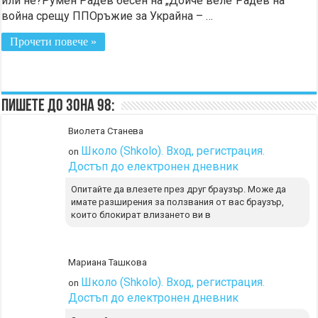
или не?Румен Радев бесен на „Дойче веле“Радев на
война срещу ППОръжие за Украйна – …
Прочети повече »
Пишете до Зона 98:
Виолета Станева
Школо (Shkolo). Вход, регистрация.
on
Достъп до електронен дневник
Опитайте да влезете през друг браузър. Може да
имате разширения за ползвания от вас браузър,
които блокират влизането ви в
Мариана Ташкова
Школо (Shkolo). Вход, регистрация.
on
Достъп до електронен дневник