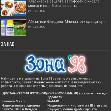
Класическа рецепта за гофрети с кисело
мляко и още 5 яки варианта
10.05.2026
Айкън или Фендона: Мнения, откъде да купя
19.03.2026
За нас
Най-новите материали на Zona 98 са съгласувани с екипа от
специалисти, с които поддържаме контакт във всекидневната си
работа, а също и със сведения, основани на следните:
ДОПЪЛНИТЕЛНИ ИЗТОЧНИЦИ НА ИНФОРМАЦИЯ, когато се отнася до
здравето:
Клиника Майо
WebMD
Националната здравна
Националния институт на Щатите за
служба NHS в Лондон
сърцето, белия дроб и кръвта