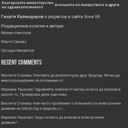
Българското министерство
Агенцията по лекарствата
и други.
на здравеопазването
Георги Календеров
е редактор в сайта
Зона 98
.
Редакционна колегия и автори:
Михаил Николов
Марта Савова
Гроздан Михайлов
Recent Comments
Виолета Станева: Опитайте да влезете през друг браузър. Може да
имате разширения за ползвания от...
Мариана Ташкова: Здравейте, повече от месец не мога да влизам в
школо то. Проверява дали съм чове...
Виолета Станева: Най-често проблемът с влизането в електронния
дневник на Shkolo.bg е свързан с г...
Мариана Ташкова: Защо не мога да влизам в електронния
дневник?...