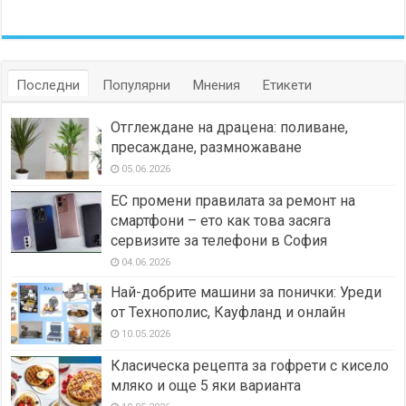
Последни
Популярни
Мнения
Етикети
Отглеждане на драцена: поливане,
пресаждане, размножаване
05.06.2026
ЕС промени правилата за ремонт на
смартфони – ето как това засяга
сервизите за телефони в София
04.06.2026
Най-добрите машини за понички: Уреди
от Технополис, Кауфланд и онлайн
10.05.2026
Класическа рецепта за гофрети с кисело
мляко и още 5 яки варианта