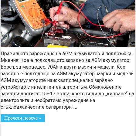
Правилното зареждане на AGM акумулатор и поддръжка.
Мнения: Кое е подходящото зарядно за AGM акумулатор:
Bosch, за мерцедес, 70Ah и други марки и модели. Кое
зарядно е подходящо за AGM акумулатор: марки и модели
AGM акумулаторите изискват специално зарядно
устройство с интелигентен алгоритъм. Обикновените
зарядни достигат 15–17 волта, което води до „кипване“ на
електролита и необратимо увреждане на
стъкловлакнестите сепаратори, …
Прочети повече »