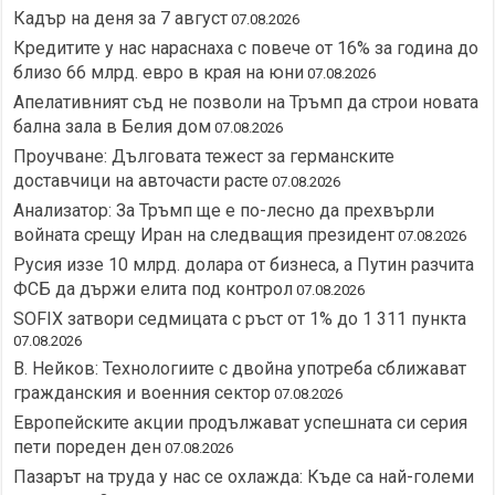
Кадър на деня за 7 август
07.08.2026
Кредитите у нас нараснаха с повече от 16% за година до
близо 66 млрд. евро в края на юни
07.08.2026
Апелативният съд не позволи на Тръмп да строи новата
бална зала в Белия дом
07.08.2026
Проучване: Дълговата тежест за германските
доставчици на авточасти расте
07.08.2026
Анализатор: За Тръмп ще е по-лесно да прехвърли
войната срещу Иран на следващия президент
07.08.2026
Русия иззе 10 млрд. долара от бизнеса, а Путин разчита
ФСБ да държи елита под контрол
07.08.2026
SOFIX затвори седмицата с ръст от 1% до 1 311 пункта
07.08.2026
В. Нейков: Технологиите с двойна употреба сближават
гражданския и военния сектор
07.08.2026
Европейските акции продължават успешната си серия
пети пореден ден
07.08.2026
Пазарът на труда у нас се охлажда: Къде са най-големи