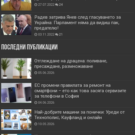
27.07.2022
24
Радев затрива Янев след гласуването за
Украйна: Парламент няма да видиш пак,
предателю!
03.11.2022
21
Последни публикации
Отглеждане на драцена: поливане,
пресаждане, размножаване
05.06.2026
ЕС промени правилата за ремонт на
смартфони – ето как това засяга сервизите
за телефони в София
04.06.2026
Най-добрите машини за понички: Уреди от
Технополис, Кауфланд и онлайн
10.05.2026