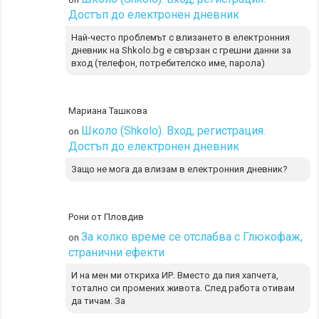
Достъп до електронен дневник
Най-често проблемът с влизането в електронния
дневник на Shkolo.bg е свързан с грешни данни за
вход (телефон, потребителско име, парола)
Мариана Ташкова
Школо (Shkolo). Вход, регистрация.
on
Достъп до електронен дневник
Защо не мога да влизам в електронния дневник?
Рони от Пловдив
За колко време се отслабва с Глюкофаж,
on
странични ефекти
И на мен ми откриха ИР. Вместо да пия хапчета,
тотално си промених живота. След работа отивам
да тичам. За