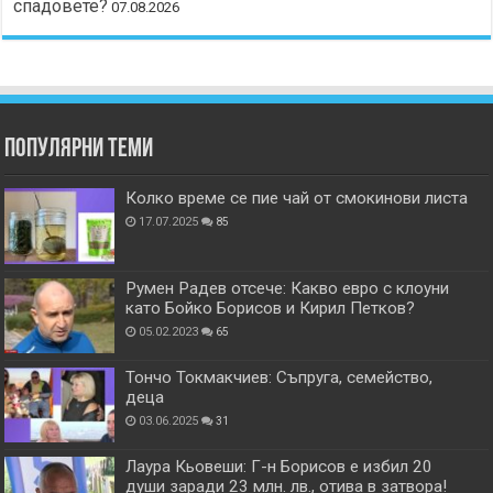
спадовете?
07.08.2026
Популярни теми
Колко време се пие чай от смокинови листа
17.07.2025
85
Румен Радев отсече: Какво евро с клоуни
като Бойко Борисов и Кирил Петков?
05.02.2023
65
Тончо Токмакчиев: Съпруга, семейство,
деца
03.06.2025
31
Лаура Кьовеши: Г-н Борисов е избил 20
души заради 23 млн. лв., отива в затвора!