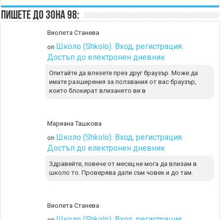
Пишете до Зона 98:
Виолета Станева
Школо (Shkolo). Вход, регистрация.
on
Достъп до електронен дневник
Опитайте да влезете през друг браузър. Може да
имате разширения за ползвания от вас браузър,
които блокират влизането ви в
Мариана Ташкова
Школо (Shkolo). Вход, регистрация.
on
Достъп до електронен дневник
Здравейте, повече от месец не мога да влизам в
школо то. Проверява дали съм човек и до там.
Виолета Станева
Школо (Shkolo). Вход, регистрация.
on