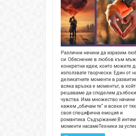
Различни начини да изразим лю
си. Обяснение в любов към мъж
конкретни идеи, които можете д
използвате творчески. Един от н
деликатните моменти в развитие
всяка връзка е моментът, в койт
решаваме да споделим дълбоки
чувства. Има множество начини
кажем „обичам те“ и всеки от тях
своя специфична емоция и
романтика. Съдържание:В интим
моменти насамеТехники за успе