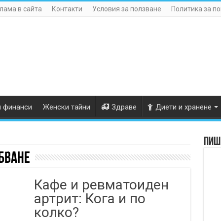
лама в сайта
Контакти
Условия за ползване
Политика за п
и финанси
Женски тайни
Здраве
Диети и хранене
Пише
бване
Кафе и ревматоиден
артрит: Кога и по
колко?