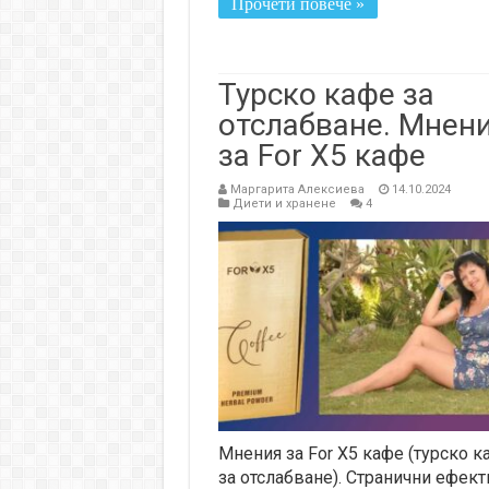
Прочети повече »
Турско кафе за
отслабване. Мнен
за For X5 кафе
Маргарита Алексиева
14.10.2024
Диети и хранене
4
Мнения за For X5 кафе (турско к
за отслабване). Странични ефект