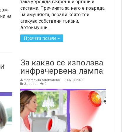
така уврежда вътрешни органи и
системи. Причината за него е повреда
ром,
на имунитета, поради която той
ил на
атакува собствени тъкани.
Автоимунни …
Прочети повече »
За какво се използва
 и
инфрачервена лампа
Маргарита Алексиева
05.04.2025
Здраве
2