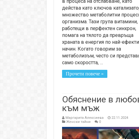
в процеса на отслабване, като
действа като ключов катализато
множество метаболитни процес
организма. Тази група витамини,
работещи в перфектен синхрон,
помага на тялото да превръща
храната в енергия по най-ефект
начин. Когато говорим за
метаболизъм, често си предста
само скоростта, …
Прочети повече »
Обяснение в любо
към мъж
Маргарита Алексиева
22.11.2024
Женски тайни
0