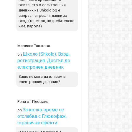
влизането в електронния
дневник на Shkolo.bg е
свързан с грешни данни за
вход (телефон, потребителско
име, парола)
Мариана Ташкова
Школо (Shkolo). Вход,
on
регистрация. Достъп до
електронен дневник
Защо не мога да влизам в
електронния дневник?
Рони от Пловдив
За колко време се
on
отслабва с Глюкофаж,
странични ефекти