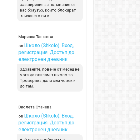
разширения за ползвания от
вас браузър, които блокират
влизането ви в
Мариана Ташкова
Школо (Shkolo). Вход,
on
регистрация. Достъп до
електронен дневник
Здравейте, повече от месец не
мога да влизам в школо то.
Проверява дали съм човек и
до там.
Виолета Станева
Школо (Shkolo). Вход,
on
регистрация. Достъп до
електронен дневник
Най-често проблемът с