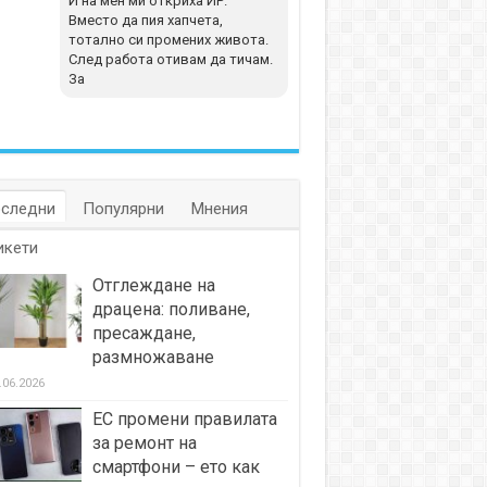
И на мен ми откриха ИР.
Вместо да пия хапчета,
тотално си промених живота.
След работа отивам да тичам.
За
следни
Популярни
Мнения
икети
Отглеждане на
драцена: поливане,
пресаждане,
размножаване
.06.2026
ЕС промени правилата
за ремонт на
смартфони – ето как