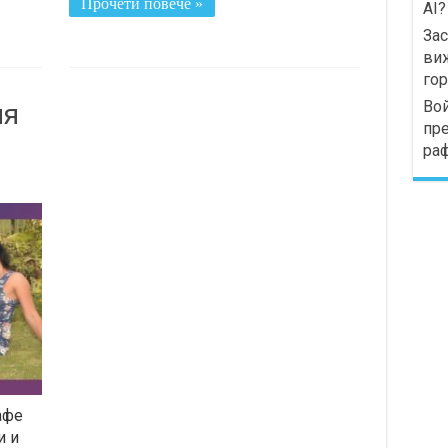
Прочети повече »
AI?
Зас
виж
го
Вой
ия
пре
раф
афе
и и