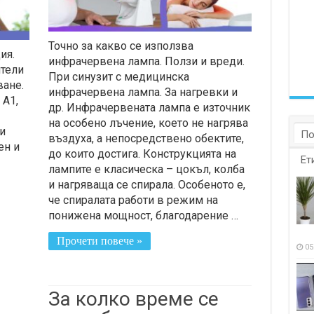
Точно за какво се използва
ия.
инфрачервена лампа. Ползи и вреди.
ители
При синузит с медицинска
ване.
инфрачервена лампа. За нагревки и
 A1,
др. Инфрачервената лампа е източник
на особено лъчение, което не нагрява
и
По
въздуха, а непосредствено обектите,
ен и
до които достига. Конструкцията на
Ет
лампите е класическа – цокъл, колба
и нагряваща се спирала. Особеното е,
че спиралата работи в режим на
понижена мощност, благодарение …
Прочети повече »
05
За колко време се