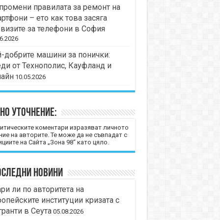
промени правилата за ремонт на
ртфони – ето как това засяга
визите за телефони в София
6.2026
-добрите машини за понички:
ди от Технополис, Кауфланд и
лайн
10.05.2026
но уточнение:
итическите коментари изразяват личното
ние на авторите. Те може да не съвпадат с
циите на Сайта „Зона 98“ като цяло.
оследни новини
ри ли по авторитета на
опейските институции кризата с
ранти в Сеута
05.08.2026