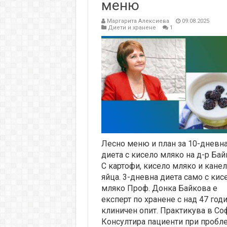
меню
Маргарита Алексиева
09.08.2025
Диети и хранене
1
Лесно меню и план за 10-дневн
диета с кисело мляко на д-р Бай
С картофи, кисело мляко и канел
яйца. 3-дневна диета само с кис
мляко Проф. Донка Байкова е
експерт по хранене с над 47 год
клиничен опит. Практикува в Со
Консултира пациенти при пробл