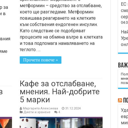
ЕС 
метформин – средство за отслабване,
р за
сма
което ще разгледаме. Метформин
и в
сер
повишава реагирането на клетките
04.0
към собствения ендогенен инсулин.
Като следствие се подобряват
Най
процесите на обмяна вътре в клетката
Уре
ивния
и това подпомага намаляването на
он
теглото. …
вяме
Прочети повече »
Важ
Пол
мне
Кафе за отслабване,
пози
в
мнения. Най-добрите
5 марки
П
Маргарита Алексиева
31.12.2024
Уда
Диети и хранене
4
евр
миг