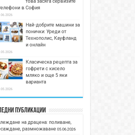
това засяга сервизите
телефони в София
.06.2026
Най-добрите машини за
понички: Уреди от
Технополис, Кауфланд
и онлайн
.05.2026
Класическа рецепта за
гофрети с кисело
мляко и още 5 яки
варианта
.05.2026
ледни публикации
леждане на драцена: поливане,
есаждане, размножаване
05.06.2026