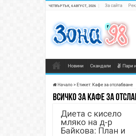
За сайта
Рек
ЧЕТВЪРТЪК, 6 АВГУСТ, 2026
Новини
Скандали
Пари 
Начало
>
Етикет:
Кафе за отслабване
Всичко за
Кафе за отсла
Диета с кисело
мляко на д-р
Байкова: План и