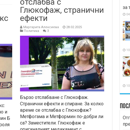
отслабва с
за 
Глюкофаж, странични
04
кс
ефекти
Маргарита Алексиева
28.02.2025
Политика
3
10
10
Бързо отслабване с Глюкофаж.
Странични ефекти и спиране. За колко
с:
Пос
време се отслабва с Глюкофаж?
о и
Метфогама и Метформин по-добри ли
Отг
мин Б
са? Заместители. Глюкофаж е
пр
роля
оригиналният медикамент с