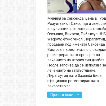
Мнения за Саксенда, цена в Турц
Резултати от Саксенда и замест
инсулинови инжекции за отслаб
Оземпик, Виктоза, Рибелсус HHS
Wegowy, Фукогенол. Лираглутид,
продаван под имената Саксенда 
Виктоза, първоначално е създад
регистриран като препарат за
лечението на втория тип диабет.
После започва да се използва за
лечението на затлъстяване.
Лираглутид като Saxenda бива
официално регистриран като
лекарство за …
Прочети повече »