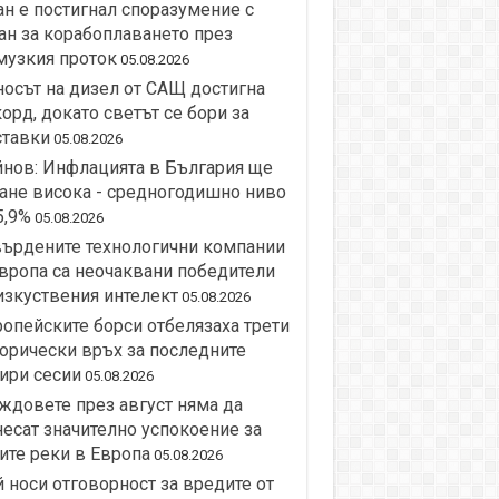
н е постигнал споразумение с
н за корабоплаването през
музкия проток
05.08.2026
осът на дизел от САЩ достигна
орд, докато светът се бори за
ставки
05.08.2026
нов: Инфлацията в България ще
ане висока - средногодишно ниво
5,9%
05.08.2026
върдените технологични компании
вропа са неочаквани победители
изкуствения интелект
05.08.2026
опейските борси отбелязаха трети
орически връх за последните
ири сесии
05.08.2026
довете през август няма да
есат значително успокоение за
ите реки в Европа
05.08.2026
 носи отговорност за вредите от