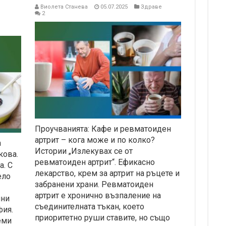
Виолета Станева
05.07.2025
Здраве
2
Проучванията: Кафе и ревматоиден
артрит – кога може и по колко?
а
Истории „Излекувах се от
кова.
ревматоиден артрит“. Ефикасно
а. С
лекарство, крем за артрит на ръцете и
ело
забранени храни. Ревматоидeн
артрит e хронично възпаление на
ини
съединителната тъкан, което
фия.
приоритетно руши ставите, но също
еми