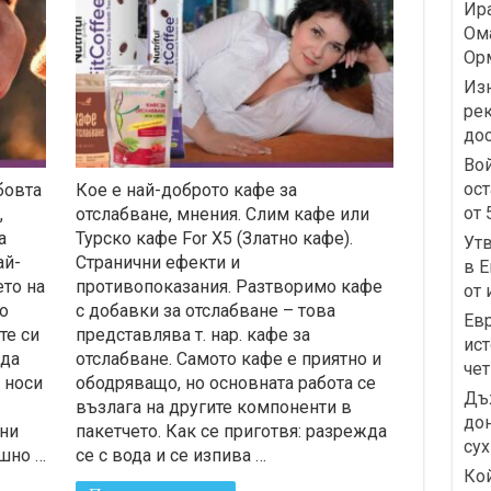
Ира
Ома
Ор
Изн
рек
до
Вой
ост
бовта
Кое е най-доброто кафе за
от 
,
отслабване, мнения. Слим кафе или
а
Турско кафе For X5 (Златно кафе).
Ут
ай-
Странични ефекти и
в Е
то на
противопоказания. Разтворимо кафе
от 
о
с добавки за отслабване – това
Евр
те си
представлява т. нар. кафе за
ист
 да
отслабване. Самото кафе е приятно и
чет
 носи
ободряващо, но основната работа се
Дъж
възлага на другите компоненти в
дон
ни
пакетчето. Как се приготвя: разрежда
сух
шно …
се с вода и се изпива …
Кой