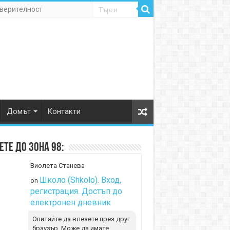
оверителност
Домът
Контакти
те до Зона 98:
Виолета Станева
Школо (Shkolo). Вход,
on
регистрация. Достъп до
електронен дневник
Опитайте да влезете през друг
браузър. Може да имате