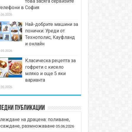
това засяга сервизите
телефони в София
.06.2026
Най-добрите машини за
понички: Уреди от
Технополис, Кауфланд
и онлайн
.05.2026
Класическа рецепта за
гофрети с кисело
мляко и още 5 яки
варианта
.05.2026
ледни публикации
леждане на драцена: поливане,
есаждане, размножаване
05.06.2026