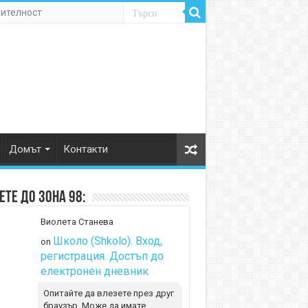
рителност
Домът
Контакти
те до Зона 98:
Виолета Станева
Школо (Shkolo). Вход,
on
регистрация. Достъп до
електронен дневник
Опитайте да влезете през друг
браузър. Може да имате