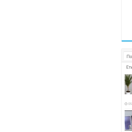
По
Ет
05