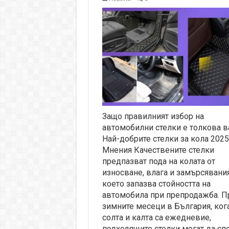
Защо правилният избор на
автомобилни стелки е толкова в
Най-добрите стелки за кола 2025
Мнения Качествените стелки
предпазват пода на колата от
износване, влага и замърсявания
което запазва стойността на
автомобила при препродажба. П
зимните месеци в България, ког
солта и калта са ежедневие,
подходящите стелки могат да сп