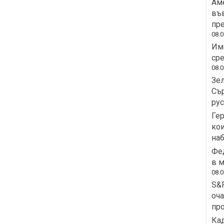
Аме
във
пре
08.0
Има
сре
08.0
Зел
Сър
рус
Гер
кои
на
Фед
в м
08.0
S&P
оча
пр
Кад