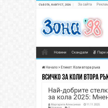
За сайта
Реклам
СЪБОТА, 8 АВГУСТ, 2026
Новини
Скандали
Пари 
Начало
>
Етикет:
Коли втора ръка
Всичко за
Коли втора ръ
Най-добрите стелк
за кола 2025: Мне
Маргарита Алексиева
11.11.2025
Новини
0