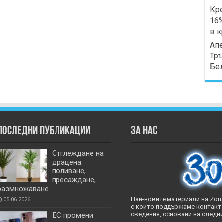
Кре
16%
в к
Апе
Тръ
Бе
Последни публикации
За нас
Отглеждане на
драцена:
поливане,
пресаждане,
размножаване
Най-новите материали на Zona
05.06.2026
с които поддържаме контакт 
сведения, основани на следни
ЕС промени