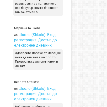
разширения за ползвания от
вас браузър, които блокират
влизането ви в
Мариана Ташкова
Школо (Shkolo). Вход,
on
регистрация. Достъп до
електронен дневник
Здравейте, повече от месец не
мога да влизам в школо то.
Проверява дали съм човек и
до там.
Виолета Станева
Школо (Shkolo). Вход,
on
регистрация. Достъп до
електронен дневник
Най-често проблемът с