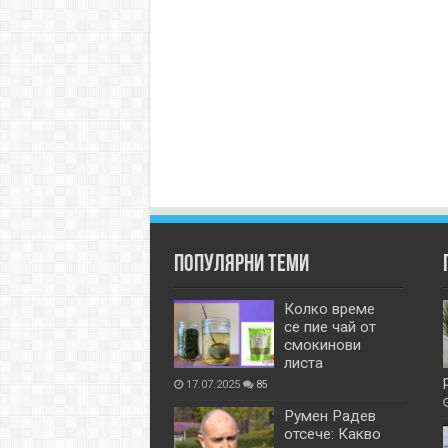
Популярни теми
Колко време
се пие чай от
смокинови
листа
17.07.2025
85
Румен Радев
отсече: Какво