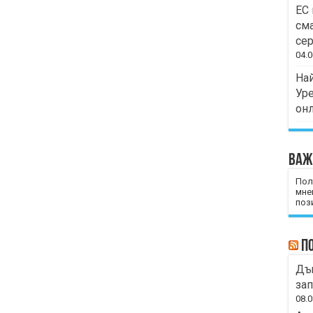
ЕС 
сма
сер
04.0
Най
Уре
он
Важ
Пол
мне
пози
П
Дъ
зап
08.0