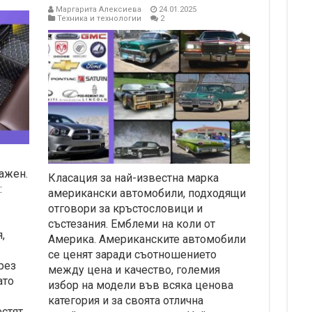
Маргарита Алексиева
24.01.2025
Техника и технологии
2
ажен.
Класация за най-известна марка
:
американски автомобили, подходящи
отговори за кръстословици и
състезания. Емблеми на коли от
,
Америка. Американските автомобили
се ценят заради съотношението
рез
между цена и качество, големия
ато
избор на модели във всяка ценова
категория и за своята отлична
естят