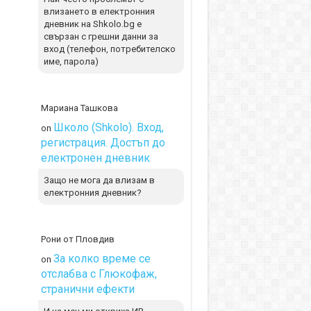
влизането в електронния
дневник на Shkolo.bg е
свързан с грешни данни за
вход (телефон, потребителско
име, парола)
Мариана Ташкова
Школо (Shkolo). Вход,
on
регистрация. Достъп до
електронен дневник
Защо не мога да влизам в
електронния дневник?
Рони от Пловдив
За колко време се
on
отслабва с Глюкофаж,
странични ефекти