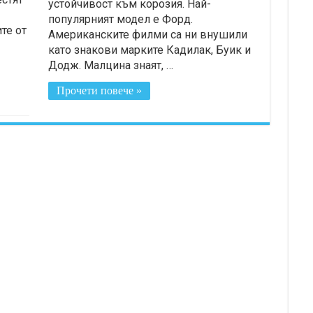
устойчивост към корозия. Най-
популярният модел е Форд.
те от
Американските филми са ни внушили
като знакови марките Кадилак, Буик и
Додж. Малцина знаят, …
Прочети повече »