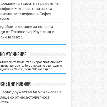
промени правилата за ремонт на
ртфони – ето как това засяга
визите за телефони в София
6.2026
-добрите машини за понички:
ди от Технополис, Кауфланд и
лайн
10.05.2026
но уточнение:
итическите коментари изразяват личното
ние на авторите. Те може да не съвпадат с
циите на Сайта „Зона 98“ като цяло.
оследни новини
щерно дружество на Volkswagen е
лашено от несъстоятелност
8.2026