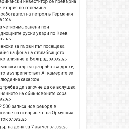
рикански инвеститор се превърна
 втория по големина
работвател на петрол в Германия
8.2026
 четирима ранени при
днощните руски удари по Киев
8.2026
енски за първи път посещава
бия на фона на отслабващото
ко влияние в Белград
08.08.2026
мански стартъп разработва дрехи,
то възпрепятстват AI камерите за
блюдение
08.08.2026
 трябва да започне да се вслушва
нението на обикновените хора
8.2026
 500 записа нов рекорд в
кване на отварянето на Ормузкия
оток
07.08.2026
ър на деня за 7 август
07.08.2026