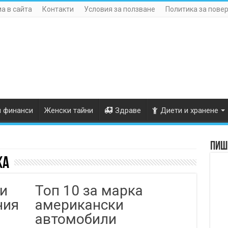
а в сайта
Контакти
Условия за ползване
Политика за пове
и финанси
Женски тайни
Здраве
Диети и хранене
Пише
ка
и
Топ 10 за марка
ния
американски
автомобили