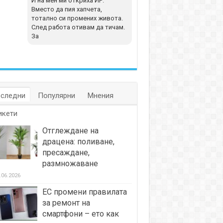
И на мен ми откриха ИР.
Вместо да пия хапчета,
тотално си промених живота.
След работа отивам да тичам.
За
следни
Популярни
Мнения
икети
Отглеждане на
драцена: поливане,
пресаждане,
размножаване
.06.2026
ЕС промени правилата
за ремонт на
смартфони – ето как