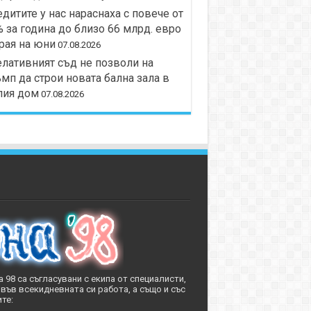
дитите у нас нараснаха с повече от
 за година до близо 66 млрд. евро
рая на юни
07.08.2026
лативният съд не позволи на
мп да строи новата бална зала в
лия дом
07.08.2026
 98 са съгласувани с екипа от специалисти,
във всекидневната си работа, а също и със
те: