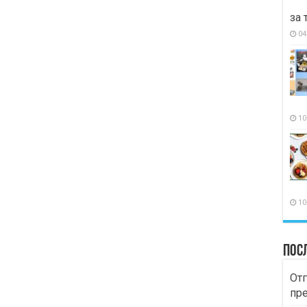
за 
04
10
10
Пос
Отг
пр