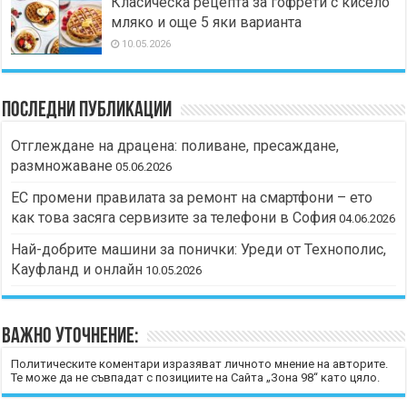
Класическа рецепта за гофрети с кисело
мляко и още 5 яки варианта
10.05.2026
Последни публикации
Отглеждане на драцена: поливане, пресаждане,
размножаване
05.06.2026
ЕС промени правилата за ремонт на смартфони – ето
как това засяга сервизите за телефони в София
04.06.2026
Най-добрите машини за понички: Уреди от Технополис,
Кауфланд и онлайн
10.05.2026
Важно уточнение:
Политическите коментари изразяват личното мнение на авторите.
Те може да не съвпадат с позициите на Сайта „Зона 98“ като цяло.