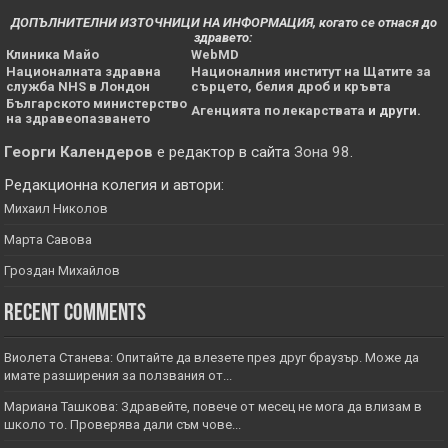
ДОПЪЛНИТЕЛНИ ИЗТОЧНИЦИ НА ИНФОРМАЦИЯ, когато се отнася до
здравето:
Клиника Майо
WebMD
Националната здравна
Националния институт на Щатите за
служба NHS в Лондон
сърцето, белия дроб и кръвта
Българското министерство
Агенцията по лекарствата
и други.
на здравеопазването
Георги Календеров
е редактор в сайта
Зона 98
.
Редакционна колегия и автори:
Михаил Николов
Марта Савова
Гроздан Михайлов
Recent Comments
Виолета Станева: Опитайте да влезете през друг браузър. Може да
имате разширения за ползвания от...
Мариана Ташкова: Здравейте, повече от месец не мога да влизам в
школо то. Проверява дали съм чове...