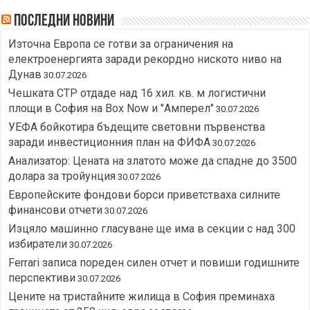
Последни новини
Източна Европа се готви за ограничения на
електроенергията заради рекордно ниското ниво на
Дунав
30.07.2026
Чешката CTP отдаде над 16 хил. кв. м логистични
площи в София на Box Now и "Амперел"
30.07.2026
УЕФА бойкотира бъдещите световни първенства
заради инвестиционния план на ФИФА
30.07.2026
Анализатор: Цената на златото може да спадне до 3500
долара за тройунция
30.07.2026
Европейските фондови борси приветстваха силните
финансови отчети
30.07.2026
Изцяло машинно гласуване ще има в секции с над 300
избиратели
30.07.2026
Ferrari записа пореден силен отчет и повиши годишните
перспективи
30.07.2026
Цените на тристайните жилища в София преминаха