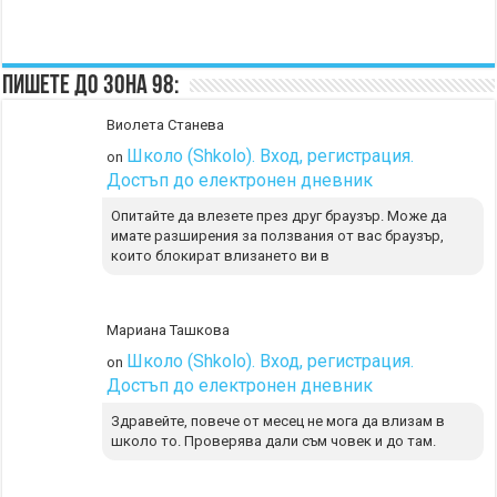
Пишете до Зона 98:
Виолета Станева
Школо (Shkolo). Вход, регистрация.
on
Достъп до електронен дневник
Опитайте да влезете през друг браузър. Може да
имате разширения за ползвания от вас браузър,
които блокират влизането ви в
Мариана Ташкова
Школо (Shkolo). Вход, регистрация.
on
Достъп до електронен дневник
Здравейте, повече от месец не мога да влизам в
школо то. Проверява дали съм човек и до там.