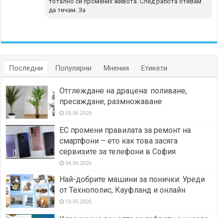
тотално си промених живота. След работа отивам
да тичам. За
Последни
Популярни
Мнения
Етикети
Отглеждане на драцена: поливане,
пресаждане, размножаване
05.06.2026
ЕС промени правилата за ремонт на
смартфони – ето как това засяга
сервизите за телефони в София
04.06.2026
Най-добрите машини за понички: Уреди
от Технополис, Кауфланд и онлайн
10.05.2026