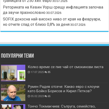
границата от 250 хил. евро
30.07.2026
Реториката на Кевин Уорш срещу инфлацията започва
да звучи празнословно
30.07.2026
SOFIX докосна най-високо ниво от края на февруари,
но отчете спад от близо 0,8% за деня
30.07.2026
Популярни теми
Колко време се пие чай от смокинови листа
17.07.2025
85
Румен Радев отсече: Какво евро с клоуни
като Бойко Борисов и Кирил Петков?
05.02.2023
65
Тончо Токмакчиев: Съпруга, семейство,