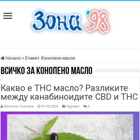
Начало
>
Етикет:
Конопено масло
Всичко за
Конопено масло
Какво е THC масло? Разликите
между канабиноидите CBD и THC
Виолета Станева
07.03.2025
Здраве
0