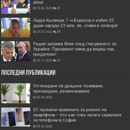
деца
03.06.2025
31
Лаура Кьовеши: Г-н Борисов е избил 20
души заради 23 млн. лв., отива в затвора!
27.07.2022
24
Радев затрива Янев след гласуването за
Украйна: Парламент няма да видиш пак,
предателю!
03.11.2022
21
Последни публикации
Отглеждане на драцена: поливане,
пресаждане, размножаване
05.06.2026
ЕС промени правилата за ремонт на
смартфони – ето как това засяга сервизите
за телефони в София
04.06.2026