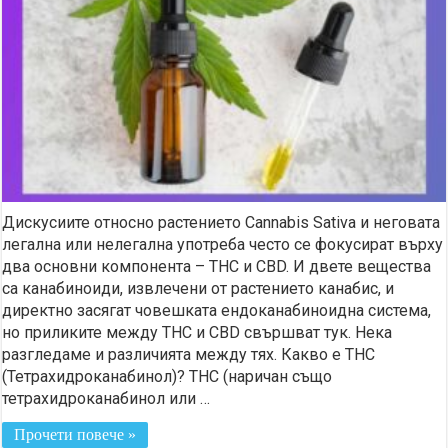
Дискусиите относно растението Cannabis Sativa и неговата
легална или нелегална употреба често се фокусират върху
два основни компонента – THC и CBD. И двете вещества
са канабиноиди, извлечени от растението канабис, и
директно засягат човешката ендоканабиноидна система,
но приликите между THC и CBD свършват тук. Нека
разгледаме и различията между тях. Какво е THC
(Тетрахидроканабинол)? THC (наричан също
тетрахидроканабинол или …
Прочети повече »