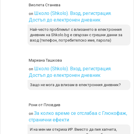
Виолета Станева
Школо (Shkolo). Вход, регистрация.
on
Достъп до електронен дневник
Най-често проблемът с влизането в електронния
дневник на Shkolo.bg е свързан с грешни данни за
вход (телефон, потребителско име, парола)
Мариана Ташкова
Школо (Shkolo). Вход, регистрация.
on
Достъп до електронен дневник
Защо не мога да влизам в електронния дневник?
Рони от Пловдив
За колко време се отслабва с Глюкофаж,
on
странични ефекти
И на мен ми откриха ИР. Вместо да пия хапчета,