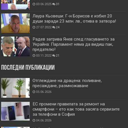
03.06.2025
31
Лаура Кьовеши: Г-н Борисов е избил 20
души заради 23 млн. лв., отива в затвора!
27.07.2022
24
Радев затрива Янев след гласуването за
Украйна: Парламент няма да видиш пак,
предателю!
03.11.2022
21
Последни публикации
Отглеждане на драцена: поливане,
пресаждане, размножаване
05.06.2026
ЕС промени правилата за ремонт на
смартфони – ето как това засяга сервизите
за телефони в София
04.06.2026