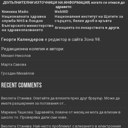
ДОПЪЛНИТЕЛНИ ИЗТОЧНИЦИ НА ИНФОРМАЦИЯ, когато се отнася до
здравето:
Клиника Майо
WebMD
Националната здравна
Националния институт на Щатите за
служба NHS в Лондон
сърцето, белия дроб и кръвта
Българското министерство
Агенцията по лекарствата
и други.
на здравеопазването
Георги Календеров
е редактор в сайта
Зона 98
.
Редакционна колегия и автори:
Михаил Николов
Марта Савова
Гроздан Михайлов
Recent Comments
Виолета Станева: Опитайте да влезете през друг браузър. Може да
имате разширения за ползвания от...
Мариана Ташкова: Здравейте, повече от месец не мога да влизам в
школо то. Проверява дали съм чове...
Виолета Станева: Най-често проблемът с влизането в електронния