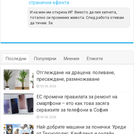
странични ефекти
И на мен ми откриха ИР. Вместо да пия хапчета,
тотално си промених живота. След работа отивам
да тичам. За
Последни
Популярни
Мнения
Етикети
Отглеждане на драцена: поливане,
пресаждане, размножаване
05.06.2026
ЕС промени правилата за ремонт на
смартфони – ето как това засяга
сервизите за телефони в София
04.06.2026
Най-добрите машини за понички: Уреди
от Технополис, Кауфланд и онлайн