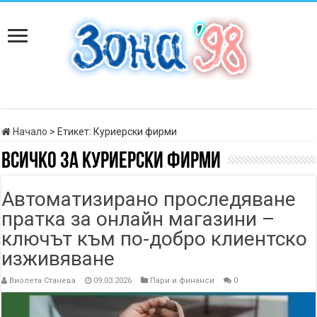
Начало
>
Етикет:
Куриерски фирми
Всичко за
Куриерски фирми
Автоматизирано проследяване
пратка за онлайн магазини –
ключът към по-добро клиентско
изживяване
Виолета Станева
09.03.2026
Пари и финанси
0