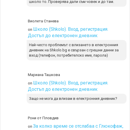
школо то. Проверява дали съм човек и до там.
Виолета Станева
Школо (Shkolo). Вход, регистрация.
on
Достъп до електронен дневник
Най-често проблемът с влизането в електронния
дневник на Shkolo.bg е свързан с грешни данни за
вход (телефон, потребителско име, парола)
Мариана Ташкова
Школо (Shkolo). Вход, регистрация.
on
Достъп до електронен дневник
Защо не мога да влизам в електронния дневник?
Рони от Пловдив
За колко време се отслабва с Глюкофаж,
on