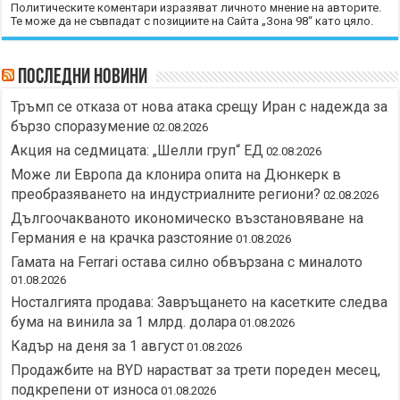
Политическите коментари изразяват личното мнение на авторите.
Те може да не съвпадат с позициите на Сайта „Зона 98“ като цяло.
Последни новини
Тръмп се отказа от нова атака срещу Иран с надежда за
бързо споразумение
02.08.2026
Акция на седмицата: „Шелли груп“ ЕД
02.08.2026
Може ли Европа да клонира опита на Дюнкерк в
преобразяването на индустриалните региони?
02.08.2026
Дългоочакваното икономическо възстановяване на
Германия е на крачка разстояние
01.08.2026
Гамата на Ferrari остава силно обвързана с миналото
01.08.2026
Носталгията продава: Завръщането на касетките следва
бума на винила за 1 млрд. долара
01.08.2026
Кадър на деня за 1 август
01.08.2026
Продажбите на BYD нарастват за трети пореден месец,
подкрепени от износа
01.08.2026