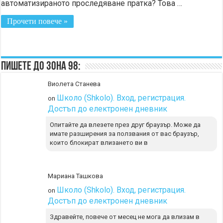
автоматизираното проследяване пратка? Това …
Прочети повече »
Пишете до Зона 98:
Виолета Станева
Школо (Shkolo). Вход, регистрация.
on
Достъп до електронен дневник
Опитайте да влезете през друг браузър. Може да
имате разширения за ползвания от вас браузър,
които блокират влизането ви в
Мариана Ташкова
Школо (Shkolo). Вход, регистрация.
on
Достъп до електронен дневник
Здравейте, повече от месец не мога да влизам в