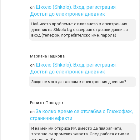
Школо (Shkolo). Вход, регистрация.
on
Достъп до електронен дневник
Най-често проблемът с влизането в електронния
дневник на Shkolo.bg е свързан с грешни данни за
вход (телефон, потребителско име, парола)
Мариана Ташкова
Школо (Shkolo). Вход, регистрация.
on
Достъп до електронен дневник
Защо не мога да влизам в електронния дневник?
Рони от Пловдив
За колко време се отслабва с Глюкофаж,
on
странични ефекти
И на мен ми откриха ИР. Вместо да пия хапчета,
тотално си промених живота. След работа отивам
да тичам. За