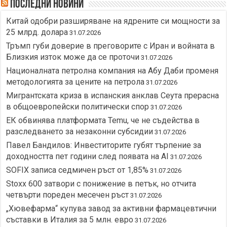
Последни новини
Китай одобри разширяване на ядрените си мощности за
25 млрд. долара
31.07.2026
Тръмп губи доверие в преговорите с Иран и войната в
Близкия изток може да се проточи
31.07.2026
Националната петролна компания на Абу Даби променя
методологията за цените на петрола
31.07.2026
Мигрантската криза в испанския анклав Сеута прерасна
в общоевропейски политически спор
31.07.2026
ЕК обвинява платформата Temu, че не съдейства в
разследването за незаконни субсидии
31.07.2026
Павел Бандилов: Инвеститорите губят търпение за
доходността пет години след появата на AI
31.07.2026
SOFIX записа седмичен ръст от 1,85%
31.07.2026
Stoxx 600 затвори с понижение в петък, но отчита
четвърти пореден месечен ръст
31.07.2026
„Хювефарма“ купува завод за активни фармацевтични
съставки в Италия за 5 млн. евро
31.07.2026