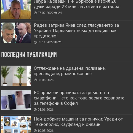
Лаура Кьовеши: Г-н Борисов е избил 20
души заради 23 млн. лв., отива в затвора!
27.07.2022
24
Радев затрива Янев след гласуването за
Украйна: Парламент няма да видиш пак,
предателю!
03.11.2022
21
Последни публикации
Отглеждане на драцена: поливане,
пресаждане, размножаване
05.06.2026
ЕС промени правилата за ремонт на
смартфони – ето как това засяга сервизите
за телефони в София
04.06.2026
Най-добрите машини за понички: Уреди от
Технополис, Кауфланд и онлайн
10.05.2026