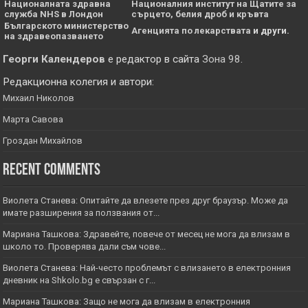
Националната здравна
Националния институт на Щатите за
служба NHS в Лондон
сърцето, белия дроб и кръвта
Българското министерство
Агенцията по лекарствата
и други.
на здравеопазването
Георги Календеров
е редактор в сайта
Зона 98
.
Редакционна колегия и автори:
Михаил Николов
Марта Савова
Гроздан Михайлов
Recent Comments
Виолета Станева: Опитайте да влезете през друг браузър. Може да
имате разширения за ползвания от...
Мариана Ташкова: Здравейте, повече от месец не мога да влизам в
школо то. Проверява дали съм чове...
Виолета Станева: Най-често проблемът с влизането в електронния
дневник на Shkolo.bg е свързан с г...
Мариана Ташкова: Защо не мога да влизам в електронния