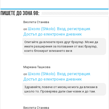
Пишете до Зона 98:
Виолета Станева
Школо (Shkolo). Вход, регистрация.
on
Достъп до електронен дневник
Опитайте да влезете през друг браузър. Може да
имате разширения за ползвания от вас браузър,
които блокират влизането ви в
Мариана Ташкова
Школо (Shkolo). Вход, регистрация.
on
Достъп до електронен дневник
Здравейте, повече от месец не мога да влизам в
школо то. Проверява дали съм човек и до там.
Виолета Станева