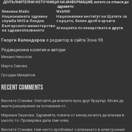
ДОПЪЛНИТЕЛНИ ИЗТОЧНИЦИ НА ИНФОРМАЦИЯ, когато се отнася до
здравето:
Клиника Майо
WebMD
Националната здравна
Националния институт на Щатите за
служба NHS в Лондон
сърцето, белия дроб и кръвта
Българското министерство
Агенцията по лекарствата
и други.
на здравеопазването
Георги Календеров
е редактор в сайта
Зона 98
.
Редакционна колегия и автори:
Михаил Николов
Марта Савова
Гроздан Михайлов
Recent Comments
Виолета Станева: Опитайте да влезете през друг браузър. Може да
имате разширения за ползвания от...
Мариана Ташкова: Здравейте, повече от месец не мога да влизам в
школо то. Проверява дали съм чове...
Виолета Станева: Най-често проблемът с влизането в електронния