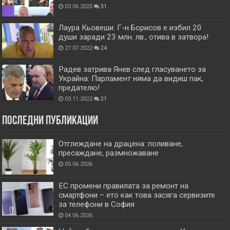
03.06.2025
31
Лаура Кьовеши: Г-н Борисов е избил 20
души заради 23 млн. лв., отива в затвора!
27.07.2022
24
Радев затрива Янев след гласуването за
Украйна: Парламент няма да видиш пак,
предателю!
03.11.2022
21
Последни публикации
Отглеждане на драцена: поливане,
пресаждане, размножаване
05.06.2026
ЕС промени правилата за ремонт на
смартфони – ето как това засяга сервизите
за телефони в София
04.06.2026