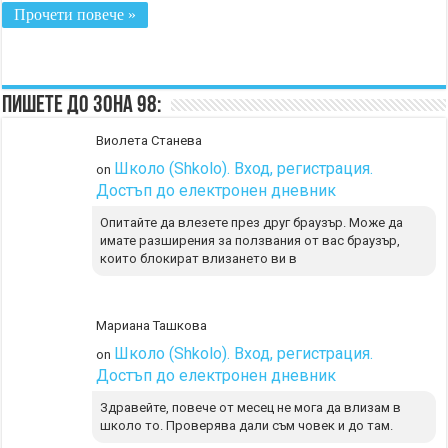
Прочети повече »
Пишете до Зона 98:
Виолета Станева
Школо (Shkolo). Вход, регистрация.
on
Достъп до електронен дневник
Опитайте да влезете през друг браузър. Може да
имате разширения за ползвания от вас браузър,
които блокират влизането ви в
Мариана Ташкова
Школо (Shkolo). Вход, регистрация.
on
Достъп до електронен дневник
Здравейте, повече от месец не мога да влизам в
школо то. Проверява дали съм човек и до там.