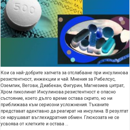
Кои са най-добрите хапчета за отслабване при инсулинова
резистентност, инжекции и чай. Мнения за Рибелсус,
Оземпик, Вегови, Диабекан, Фигурин, Магнезиев цитрат,
Хром пиколинат Инсулинова резистентност е опасно
състояние, което дълго време остава скрито, но ни
приближава към сериозни усложнения. Тъканите
представат адектавно да реагират на инсулина. В резултат
се нарушават въглехидратния обмен. Глюкозата не се
усвоява от клетките и остава …