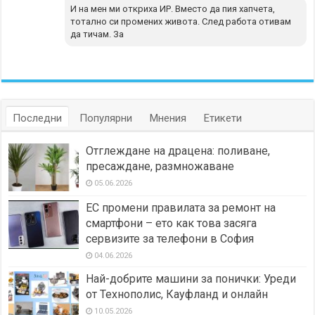
И на мен ми откриха ИР. Вместо да пия хапчета,
тотално си промених живота. След работа отивам
да тичам. За
Последни
Популярни
Мнения
Етикети
Отглеждане на драцена: поливане,
пресаждане, размножаване
05.06.2026
ЕС промени правилата за ремонт на
смартфони – ето как това засяга
сервизите за телефони в София
04.06.2026
Най-добрите машини за понички: Уреди
от Технополис, Кауфланд и онлайн
10.05.2026