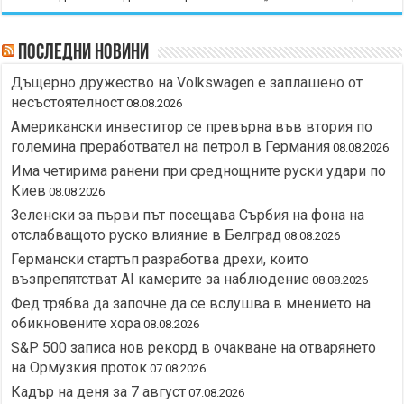
Последни новини
Дъщерно дружество на Volkswagen е заплашено от
несъстоятелност
08.08.2026
Американски инвеститор се превърна във втория по
големина преработвател на петрол в Германия
08.08.2026
Има четирима ранени при среднощните руски удари по
Киев
08.08.2026
Зеленски за първи път посещава Сърбия на фона на
отслабващото руско влияние в Белград
08.08.2026
Германски стартъп разработва дрехи, които
възпрепятстват AI камерите за наблюдение
08.08.2026
Фед трябва да започне да се вслушва в мнението на
обикновените хора
08.08.2026
S&P 500 записа нов рекорд в очакване на отварянето
на Ормузкия проток
07.08.2026
Кадър на деня за 7 август
07.08.2026