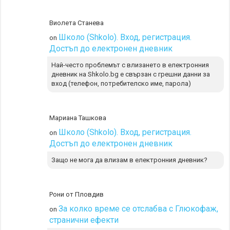
Виолета Станева
Школо (Shkolo). Вход, регистрация.
on
Достъп до електронен дневник
Най-често проблемът с влизането в електронния
дневник на Shkolo.bg е свързан с грешни данни за
вход (телефон, потребителско име, парола)
Мариана Ташкова
Школо (Shkolo). Вход, регистрация.
on
Достъп до електронен дневник
Защо не мога да влизам в електронния дневник?
Рони от Пловдив
За колко време се отслабва с Глюкофаж,
on
странични ефекти