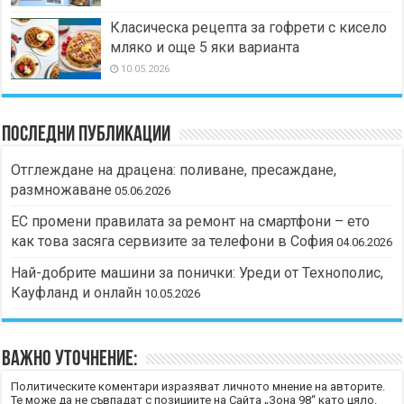
Класическа рецепта за гофрети с кисело
мляко и още 5 яки варианта
10.05.2026
Последни публикации
Отглеждане на драцена: поливане, пресаждане,
размножаване
05.06.2026
ЕС промени правилата за ремонт на смартфони – ето
как това засяга сервизите за телефони в София
04.06.2026
Най-добрите машини за понички: Уреди от Технополис,
Кауфланд и онлайн
10.05.2026
Важно уточнение:
Политическите коментари изразяват личното мнение на авторите.
Те може да не съвпадат с позициите на Сайта „Зона 98“ като цяло.