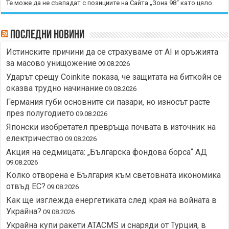
Те може да не съвпадат с позициите на Сайта „Зона 98“ като цяло.
Последни новини
Истинските причини да се страхуваме от AI и оръжията
за масово унищожение
09.08.2026
Ударът срещу Coinkite показа, че защитата на биткойн се
оказва трудно начинание
09.08.2026
Германия губи основните си пазари, но износът расте
през полугодието
09.08.2026
Японски изобретател превръща почвата в източник на
електричество
09.08.2026
Акция на седмицата: „Българска фондова борса“ АД
09.08.2026
Колко отворена е България към световната икономика
отвъд ЕС?
09.08.2026
Как ще изглежда енергетиката след края на войната в
Украйна?
09.08.2026
Украйна купи ракети ATACMS и снаряди от Турция, в