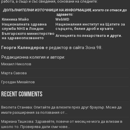
работа, а също и със сведения, основани на следните:
ДОПЪЛНИТЕЛНИ ИЗТОЧНИЦИ НА ИНФОРМАЦИЯ, когато се отнася до
здравето:
Клиника Майо
WebMD
Националната здравна
Националния институт на Щатите за
служба NHS в Лондон
сърцето, белия дроб и кръвта
Българското министерство
Агенцията по лекарствата
и други.
на здравеопазването
Георги Календеров
е редактор в сайта
Зона 98
.
Редакционна колегия и автори:
Михаил Николов
Марта Савова
Гроздан Михайлов
Recent Comments
Виолета Станева: Опитайте да влезете през друг браузър. Може да
имате разширения за ползвания от...
Мариана Ташкова: Здравейте, повече от месец не мога да влизам в
школо то. Проверява дали съм чове...