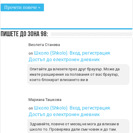
Прочети повече »
Пишете до Зона 98:
Виолета Станева
Школо (Shkolo). Вход, регистрация.
on
Достъп до електронен дневник
Опитайте да влезете през друг браузър. Може да
имате разширения за ползвания от вас браузър,
които блокират влизането ви в
Мариана Ташкова
Школо (Shkolo). Вход, регистрация.
on
Достъп до електронен дневник
Здравейте, повече от месец не мога да влизам в
школо то. Проверява дали съм човек и до там.