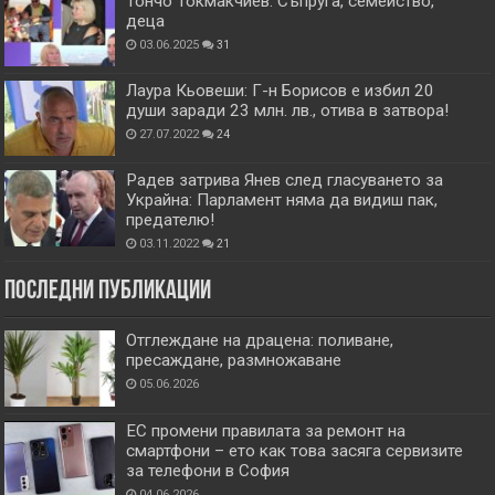
Тончо Токмакчиев: Съпруга, семейство,
деца
03.06.2025
31
Лаура Кьовеши: Г-н Борисов е избил 20
души заради 23 млн. лв., отива в затвора!
27.07.2022
24
Радев затрива Янев след гласуването за
Украйна: Парламент няма да видиш пак,
предателю!
03.11.2022
21
Последни публикации
Отглеждане на драцена: поливане,
пресаждане, размножаване
05.06.2026
ЕС промени правилата за ремонт на
смартфони – ето как това засяга сервизите
за телефони в София
04.06.2026