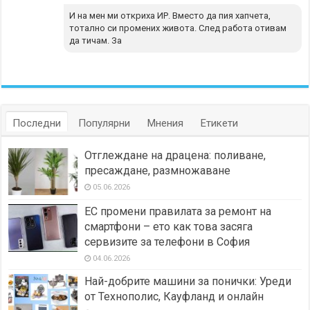
И на мен ми откриха ИР. Вместо да пия хапчета,
тотално си промених живота. След работа отивам
да тичам. За
Последни
Популярни
Мнения
Етикети
Отглеждане на драцена: поливане,
пресаждане, размножаване
05.06.2026
ЕС промени правилата за ремонт на
смартфони – ето как това засяга
сервизите за телефони в София
04.06.2026
Най-добрите машини за понички: Уреди
от Технополис, Кауфланд и онлайн