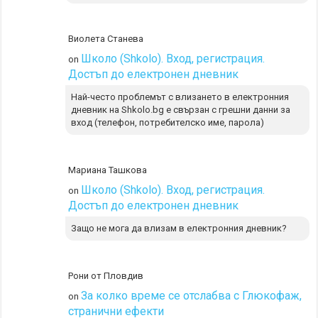
Виолета Станева
Школо (Shkolo). Вход, регистрация.
on
Достъп до електронен дневник
Най-често проблемът с влизането в електронния
дневник на Shkolo.bg е свързан с грешни данни за
вход (телефон, потребителско име, парола)
Мариана Ташкова
Школо (Shkolo). Вход, регистрация.
on
Достъп до електронен дневник
Защо не мога да влизам в електронния дневник?
Рони от Пловдив
За колко време се отслабва с Глюкофаж,
on
странични ефекти