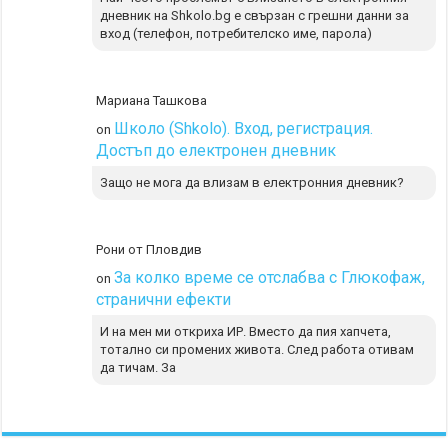
дневник на Shkolo.bg е свързан с грешни данни за
вход (телефон, потребителско име, парола)
Мариана Ташкова
Школо (Shkolo). Вход, регистрация.
on
Достъп до електронен дневник
Защо не мога да влизам в електронния дневник?
Рони от Пловдив
За колко време се отслабва с Глюкофаж,
on
странични ефекти
И на мен ми откриха ИР. Вместо да пия хапчета,
тотално си промених живота. След работа отивам
да тичам. За