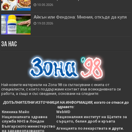
10.05.2026
Айкън или Фендона: Мнения, откъде да купя
19.03.2026
За нас
Най-новите материали на Zona 98 са съгласувани с екипа от
специалисти, с които поддържаме контакт във всекидневната си
работа, а също и със сведения, основани на следните:
ДОПЪЛНИТЕЛНИ ИЗТОЧНИЦИ НА ИНФОРМАЦИЯ, когато се отнася до
здравето:
Клиника Майо
WebMD
Националната здравна
Националния институт на Щатите за
служба NHS в Лондон
сърцето, белия дроб и кръвта
Българското министерство
Агенцията по лекарствата
и други.
на здравеопазването