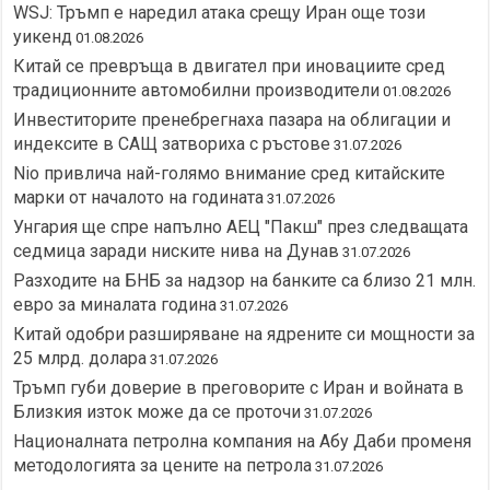
WSJ: Тръмп е наредил атака срещу Иран още този
уикенд
01.08.2026
Китай се превръща в двигател при иновациите сред
традиционните автомобилни производители
01.08.2026
Инвеститорите пренебрегнаха пазара на облигации и
индексите в САЩ затвориха с ръстове
31.07.2026
Nio привлича най-голямо внимание сред китайските
марки от началото на годината
31.07.2026
Унгария ще спре напълно АЕЦ "Пакш" през следващата
седмица заради ниските нива на Дунав
31.07.2026
Разходите на БНБ за надзор на банките са близо 21 млн.
евро за миналата година
31.07.2026
Китай одобри разширяване на ядрените си мощности за
25 млрд. долара
31.07.2026
Тръмп губи доверие в преговорите с Иран и войната в
Близкия изток може да се проточи
31.07.2026
Националната петролна компания на Абу Даби променя
методологията за цените на петрола
31.07.2026