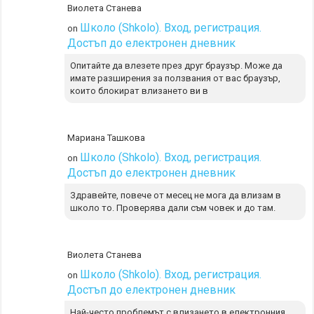
Виолета Станева
Школо (Shkolo). Вход, регистрация.
on
Достъп до електронен дневник
Опитайте да влезете през друг браузър. Може да
имате разширения за ползвания от вас браузър,
които блокират влизането ви в
Мариана Ташкова
Школо (Shkolo). Вход, регистрация.
on
Достъп до електронен дневник
Здравейте, повече от месец не мога да влизам в
школо то. Проверява дали съм човек и до там.
Виолета Станева
Школо (Shkolo). Вход, регистрация.
on
Достъп до електронен дневник
Най-често проблемът с влизането в електронния