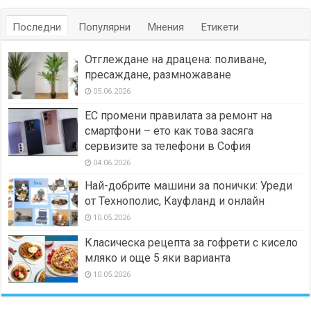
Последни
Популярни
Мнения
Етикети
Отглеждане на драцена: поливане,
пресаждане, размножаване
05.06.2026
ЕС промени правилата за ремонт на
смартфони – ето как това засяга
сервизите за телефони в София
04.06.2026
Най-добрите машини за понички: Уреди
от Технополис, Кауфланд и онлайн
10.05.2026
Класическа рецепта за гофрети с кисело
мляко и още 5 яки варианта
10.05.2026