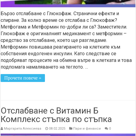
Бързо отслабване с Глюкофаж. Странични ефекти и
спиране. За колко време се отслабва с Глюкофаж?
Метфогама и Метформин по-добри ли са? Заместители.
Глюкофаж е оригиналният медикамент с метформин –
средство за отслабване, което ще разгледаме.
Метформин повишава реагирането на клетките към
собствения ендогенен инсулин. Като следствие се
подобряват процесите на обмяна вътре в клетката и това
подпомага намаляването на теглото. …
Прочети повече »
Отслабване с Витамин Б
Комплекс стъпка по стъпка
Маргарита Алексиева
08.02.2025
Пари и финанси
0