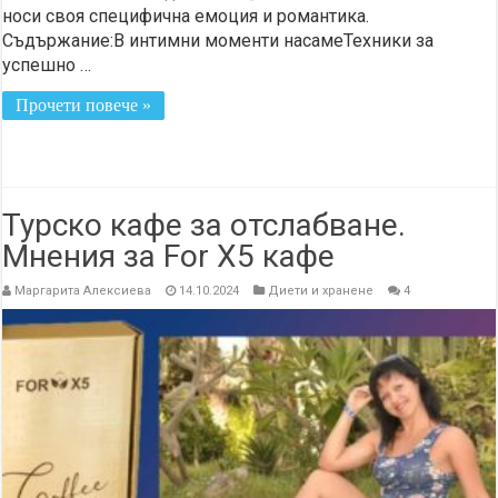
носи своя специфична емоция и романтика.
Съдържание:В интимни моменти насамеТехники за
успешно …
Прочети повече »
Турско кафе за отслабване.
Мнения за For X5 кафе
Маргарита Алексиева
14.10.2024
Диети и хранене
4