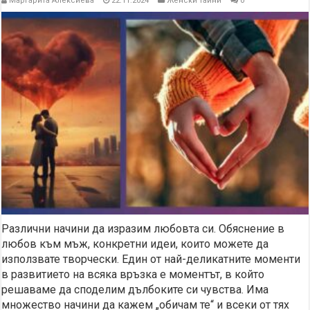
Маргарита Алексиева
22.11.2024
Женски тайни
0
Различни начини да изразим любовта си. Обяснение в
любов към мъж, конкретни идеи, които можете да
използвате творчески. Един от най-деликатните моменти
в развитието на всяка връзка е моментът, в който
решаваме да споделим дълбоките си чувства. Има
множество начини да кажем „обичам те“ и всеки от тях