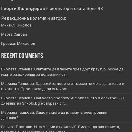
Георги Календеров
е редактор в сайта
Зона 98
.
Редакционна колегия и автори:
Михаил Николов
Марта Савова
Гроздан Михайлов
Recent Comments
Виолета Станева: Опитайте да влезете през друг браузър. Може да
имате разширения за ползвания от...
Мариана Ташкова: Здравейте, повече от месец не мога да влизам в
школо то. Проверява дали съм чове...
Виолета Станева: Най-често проблемът с влизането в електронния
дневник на Shkolo.bg е свързан с г...
Мариана Ташкова: Защо не мога да влизам в електронния
дневник?...
Рони от Пловдив: И на мен ми откриха ИР. Вместо да пия хапчета,