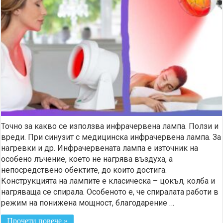
Точно за какво се използва инфрачервена лампа. Ползи и
вреди. При синузит с медицинска инфрачервена лампа. За
нагревки и др. Инфрачервената лампа е източник на
особено лъчение, което не нагрява въздуха, а
непосредствено обектите, до които достига.
Конструкцията на лампите е класическа – цокъл, колба и
нагряваща се спирала. Особеното е, че спиралата работи в
режим на понижена мощност, благодарение …
Прочети повече »