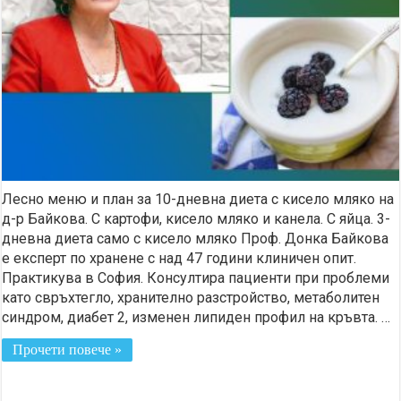
Лесно меню и план за 10-дневна диета с кисело мляко на
д-р Байкова. С картофи, кисело мляко и канела. С яйца. 3-
дневна диета само с кисело мляко Проф. Донка Байкова
е експерт по хранене с над 47 години клиничен опит.
Практикува в София. Консултира пациенти при проблеми
като свръхтегло, хранително разстройство, метаболитен
синдром, диабет 2, изменен липиден профил на кръвта. …
Прочети повече »