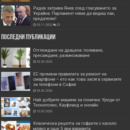
Радев затрива Янев след гласуването за
Украйна: Парламент няма да видиш пак,
предателю!
03.11.2022
21
Последни публикации
Отглеждане на драцена: поливане,
пресаждане, размножаване
05.06.2026
ЕС промени правилата за ремонт на
смартфони – ето как това засяга сервизите
за телефони в София
04.06.2026
Най-добрите машини за понички: Уреди от
Технополис, Кауфланд и онлайн
10.05.2026
Класическа рецепта за гофрети с кисело
мляко и още 5 яки варианта