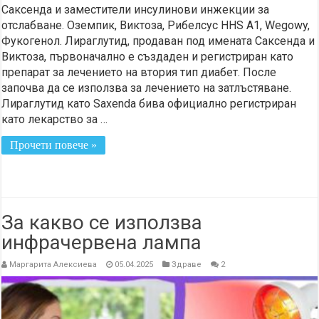
Саксенда и заместители инсулинови инжекции за
отслабване. Оземпик, Виктоза, Рибелсус HHS A1, Wegowy,
Фукогенол. Лираглутид, продаван под имената Саксенда и
Виктоза, първоначално е създаден и регистриран като
препарат за лечението на втория тип диабет. После
започва да се използва за лечението на затлъстяване.
Лираглутид като Saxenda бива официално регистриран
като лекарство за …
Прочети повече »
За какво се използва
инфрачервена лампа
Маргарита Алексиева
05.04.2025
Здраве
2