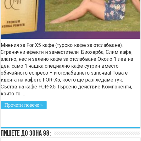
Мнения за For X5 кафе (турско кафе за отслабване).
Странични ефекти и заместители. Биохерба, Слим кафе,
златно, нес и зелено кафе за отслабване Около 1 лев на
ден, само 1 чашка специално кафе сутрин вместо
обичайното еспресо – и отслабването започва! Това е
идеята на кафето FOR-X5, което ще разгледаме тук.
Състав на кафе FOR-X5 Търсено действие Компоненти,
които го …
Прочети повече »
Пишете до Зона 98: