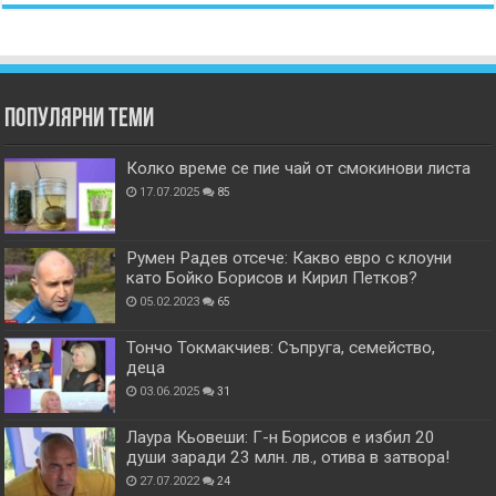
Популярни теми
Колко време се пие чай от смокинови листа
17.07.2025
85
Румен Радев отсече: Какво евро с клоуни
като Бойко Борисов и Кирил Петков?
05.02.2023
65
Тончо Токмакчиев: Съпруга, семейство,
деца
03.06.2025
31
Лаура Кьовеши: Г-н Борисов е избил 20
души заради 23 млн. лв., отива в затвора!
27.07.2022
24