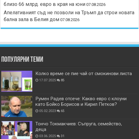
близо 66 млрд. евро в края на юни
07.08.2026
Апелативният съд не позволи на Тръмп да строи новата
бална зала в Белия дом
07.08.2026
Популярни теми
Колко време се пие чай от смокинови листа
17.07.2025
85
Румен Радев отсече: Какво евро с клоуни
като Бойко Борисов и Кирил Петков?
05.02.2023
65
Тончо Токмакчиев: Съпруга, семейство,
деца
03.06.2025
31