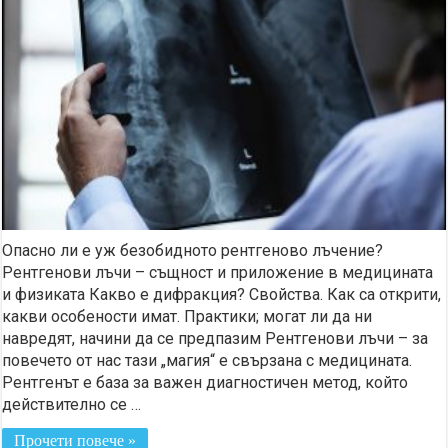
Опасно ли е уж безобидното рентгеново лъчение?
Рентгенови лъчи – същност и приложение в медицината
и физиката Какво е дифракция? Свойства. Как са открити,
какви особености имат. Практики; могат ли да ни
навредят, начини да се предпазим Рентгенови лъчи – за
повечето от нас тази „магия“ е свързана с медицината.
Рентгенът е база за важен диагностичен метод, който
действително се …
Прочети повече »