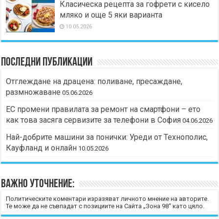
Класическа рецепта за гофрети с кисело
мляко и още 5 яки варианта
10.05.2026
Последни публикации
Отглеждане на драцена: поливане, пресаждане,
размножаване
05.06.2026
ЕС промени правилата за ремонт на смартфони – ето
как това засяга сервизите за телефони в София
04.06.2026
Най-добрите машини за понички: Уреди от Технополис,
Кауфланд и онлайн
10.05.2026
Важно уточнение:
Политическите коментари изразяват личното мнение на авторите.
Те може да не съвпадат с позициите на Сайта „Зона 98“ като цяло.