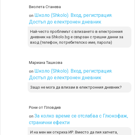
Виолета Станева
Школо (Shkolo). Вход, регистрация.
on
Достъп до електронен дневник
Най-често проблемът с влизането в електронния
дневник на Shkolo.bg е свързан с грешни данни за
вход (телефон, потребителско име, парола)
Мариана Ташкова
Школо (Shkolo). Вход, регистрация.
on
Достъп до електронен дневник
Защо не мога да влизам в електронния дневник?
Рони от Пловдив
За колко време се отслабва с Глюкофаж,
on
странични ефекти
И на мен ми откриха ИР. Вместо да пия хапчета,