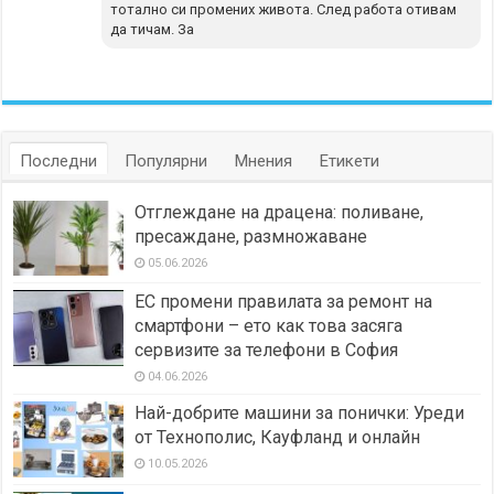
тотално си промених живота. След работа отивам
да тичам. За
Последни
Популярни
Мнения
Етикети
Отглеждане на драцена: поливане,
пресаждане, размножаване
05.06.2026
ЕС промени правилата за ремонт на
смартфони – ето как това засяга
сервизите за телефони в София
04.06.2026
Най-добрите машини за понички: Уреди
от Технополис, Кауфланд и онлайн
10.05.2026