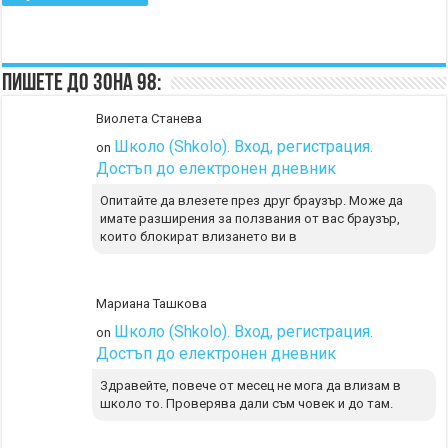
Пишете до Зона 98:
Виолета Станева
Школо (Shkolo). Вход, регистрация.
on
Достъп до електронен дневник
Опитайте да влезете през друг браузър. Може да
имате разширения за ползвания от вас браузър,
които блокират влизането ви в
Мариана Ташкова
Школо (Shkolo). Вход, регистрация.
on
Достъп до електронен дневник
Здравейте, повече от месец не мога да влизам в
школо то. Проверява дали съм човек и до там.