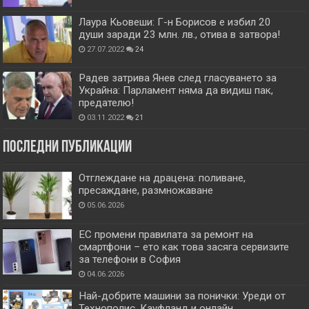
Лаура Кьовеши: Г-н Борисов е избил 20
души заради 23 млн. лв., отива в затвора!
27.07.2022
24
Радев затрива Янев след гласуването за
Украйна: Парламент няма да видиш пак,
предателю!
03.11.2022
21
Последни публикации
Отглеждане на драцена: поливане,
пресаждане, размножаване
05.06.2026
ЕС промени правилата за ремонт на
смартфони – ето как това засяга сервизите
за телефони в София
04.06.2026
Най-добрите машини за понички: Уреди от
Технополис, Кауфланд и онлайн