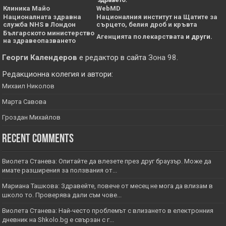
Клиника Майо
WebMD
Националната здравна
Националния институт на Щатите за
служба NHS в Лондон
сърцето, белия дроб и кръвта
Българското министерство
Агенцията по лекарствата
и други.
на здравеопазването
Георги Календеров
е редактор в сайта
Зона 98
.
Редакционна колегия и автори:
Михаил Николов
Марта Савова
Гроздан Михайлов
Recent Comments
Виолета Станева: Опитайте да влезете през друг браузър. Може да
имате разширения за ползвания от...
Мариана Ташкова: Здравейте, повече от месец не мога да влизам в
школо то. Проверява дали съм чове...
Виолета Станева: Най-често проблемът с влизането в електронния
дневник на Shkolo.bg е свързан с г...