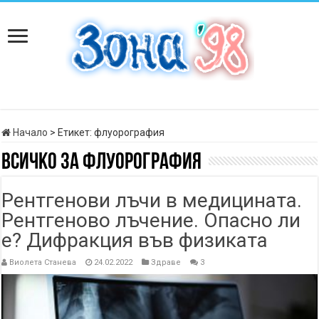
Начало
>
Етикет:
флуорография
Всичко за
флуорография
Рентгенови лъчи в медицината.
Рентгеново лъчение. Опасно ли
е? Дифракция във физиката
Виолета Станева
24.02.2022
Здраве
3