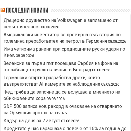
Последни новини
Дъщерно дружество на Volkswagen е заплашено от
несъстоятелност
08.08.2026
Американски инвеститор се превърна във втория по
големина преработвател на петрол в Германия
08.08.2026
Има четирима ранени при среднощните руски удари по
Киев
08.08.2026
Зеленски за първи път посещава Сърбия на фона на
отслабващото руско влияние в Белград
08.08.2026
Германски стартъп разработва дрехи, които
възпрепятстват AI камерите за наблюдение
08.08.2026
Фед трябва да започне да се вслушва в мнението на
обикновените хора
08.08.2026
S&P 500 записа нов рекорд в очакване на отварянето
на Ормузкия проток
07.08.2026
Кадър на деня за 7 август
07.08.2026
Кредитите у нас нараснаха с повече от 16% за година до