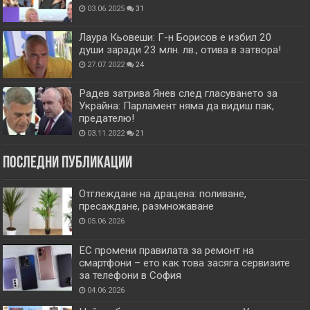
03.06.2025
31
Лаура Кьовеши: Г-н Борисов е избил 20
души заради 23 млн. лв., отива в затвора!
27.07.2022
24
Радев затрива Янев след гласуването за
Украйна: Парламент няма да видиш пак,
предателю!
03.11.2022
21
Последни публикации
Отглеждане на драцена: поливане,
пресаждане, размножаване
05.06.2026
ЕС промени правилата за ремонт на
смартфони – ето как това засяга сервизите
за телефони в София
04.06.2026