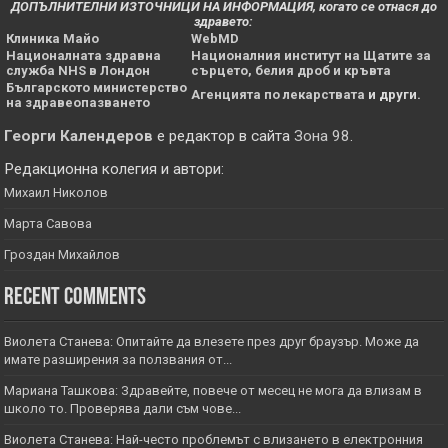
ДОПЪЛНИТЕЛНИ ИЗТОЧНИЦИ НА ИНФОРМАЦИЯ, когато се отнася до
здравето:
Клиника Майо
WebMD
Националната здравна
Националния институт на Щатите за
служба NHS в Лондон
сърцето, белия дроб и кръвта
Българското министерство
Агенцията по лекарствата
и други.
на здравеопазването
Георги Календеров
е редактор в сайта
Зона 98
.
Редакционна колегия и автори:
Михаил Николов
Марта Савова
Гроздан Михайлов
Recent Comments
Виолета Станева: Опитайте да влезете през друг браузър. Може да
имате разширения за ползвания от...
Мариана Ташкова: Здравейте, повече от месец не мога да влизам в
школо то. Проверява дали съм чове...
Виолета Станева: Най-често проблемът с влизането в електронния