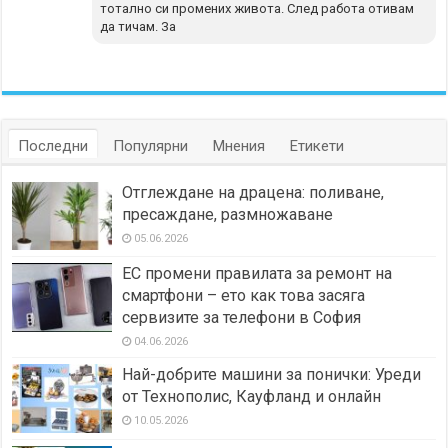
тотално си промених живота. След работа отивам
да тичам. За
Последни
Популярни
Мнения
Етикети
Отглеждане на драцена: поливане,
пресаждане, размножаване
05.06.2026
ЕС промени правилата за ремонт на
смартфони – ето как това засяга
сервизите за телефони в София
04.06.2026
Най-добрите машини за понички: Уреди
от Технополис, Кауфланд и онлайн
10.05.2026