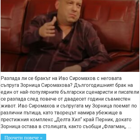
Разпада ли се бракът на Иво Сиромахов с неговата
съпруга Зорница Сиромахова? Дългогодишният брак на
един от най-популярните български сценаристи и писатели
се разпада след повече от двадесет години съвместен
живот. Иво Сиромахов и съпругата му Зорница поемат по
различни пътища, като творецът намира убежище в
престижния комплекс „Делта Хил“ край Перник, докато
Зорница остава в столицата, както съобщи „Флагман„. …
Прочети повече »