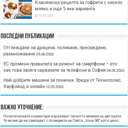
Класическа рецепта за гофрети с кисело
мляко и още 5 яки варианта
10.05.2026
Последни публикации
Отглеждане на драцена: поливане, пресаждане,
размножаване
05.06.2026
ЕС промени правилата за ремонт на смартфони – ето
как това засяга сервизите за телефони в София
04.06.2026
Най-добрите машини за понички: Уреди от Технополис,
Кауфланд и онлайн
10.05.2026
Важно уточнение:
Политическите коментари изразяват личното мнение на авторите.
Те може да не съвпадат с позициите на Сайта „Зона 98“ като цяло.