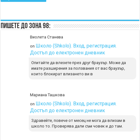
Пишете до Зона 98:
Виолета Станева
Школо (Shkolo). Вход, регистрация.
on
Достъп до електронен дневник
Опитайте да влезете през друг браузър. Може да
имате разширения за ползвания от вас браузър,
които блокират влизането ви в
Мариана Ташкова
Школо (Shkolo). Вход, регистрация.
on
Достъп до електронен дневник
Здравейте, повече от месец не мога да влизам в
школо то. Проверява дали съм човек и до там.