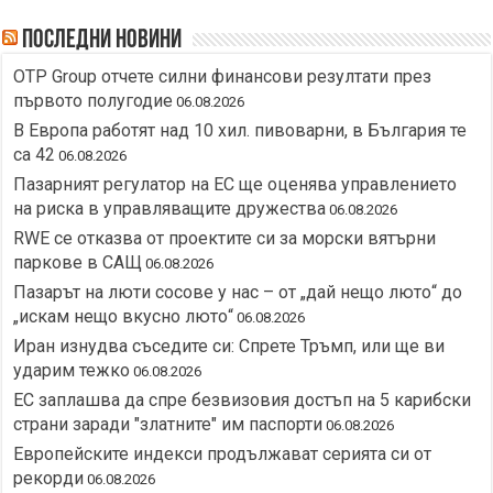
Последни новини
OTP Group отчете силни финансови резултати през
първото полугодие
06.08.2026
В Европа работят над 10 хил. пивоварни, в България те
са 42
06.08.2026
Пазарният регулатор на ЕС ще оценява управлението
на риска в управляващите дружества
06.08.2026
RWE се отказва от проектите си за морски вятърни
паркове в САЩ
06.08.2026
Пазарът на люти сосове у нас – от „дай нещо люто“ до
„искам нещо вкусно люто“
06.08.2026
Иран изнудва съседите си: Спрете Тръмп, или ще ви
ударим тежко
06.08.2026
ЕС заплашва да спре безвизовия достъп на 5 карибски
страни заради "златните" им паспорти
06.08.2026
Европейските индекси продължават серията си от
рекорди
06.08.2026