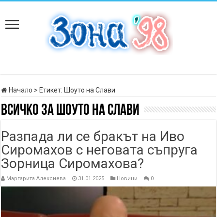
Начало
>
Етикет:
Шоуто на Слави
Всичко за
Шоуто на Слави
Разпада ли се бракът на Иво
Сиромахов с неговата съпруга
Зорница Сиромахова?
Маргарита Алексиева
31.01.2025
Новини
0