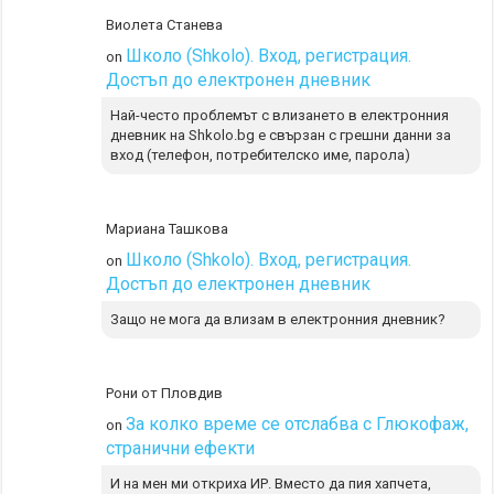
Виолета Станева
Школо (Shkolo). Вход, регистрация.
on
Достъп до електронен дневник
Най-често проблемът с влизането в електронния
дневник на Shkolo.bg е свързан с грешни данни за
вход (телефон, потребителско име, парола)
Мариана Ташкова
Школо (Shkolo). Вход, регистрация.
on
Достъп до електронен дневник
Защо не мога да влизам в електронния дневник?
Рони от Пловдив
За колко време се отслабва с Глюкофаж,
on
странични ефекти
И на мен ми откриха ИР. Вместо да пия хапчета,