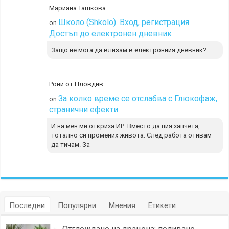
Мариана Ташкова
Школо (Shkolo). Вход, регистрация.
on
Достъп до електронен дневник
Защо не мога да влизам в електронния дневник?
Рони от Пловдив
За колко време се отслабва с Глюкофаж,
on
странични ефекти
И на мен ми откриха ИР. Вместо да пия хапчета,
тотално си промених живота. След работа отивам
да тичам. За
Последни
Популярни
Мнения
Етикети