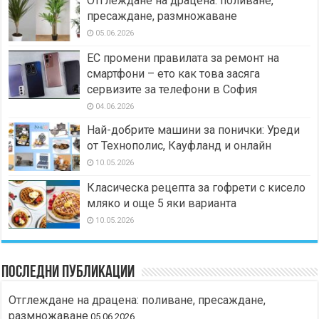
Отглеждане на драцена: поливане,
пресаждане, размножаване
05.06.2026
ЕС промени правилата за ремонт на
смартфони – ето как това засяга
сервизите за телефони в София
04.06.2026
Най-добрите машини за понички: Уреди
от Технополис, Кауфланд и онлайн
10.05.2026
Класическа рецепта за гофрети с кисело
мляко и още 5 яки варианта
10.05.2026
Последни публикации
Отглеждане на драцена: поливане, пресаждане,
размножаване
05.06.2026