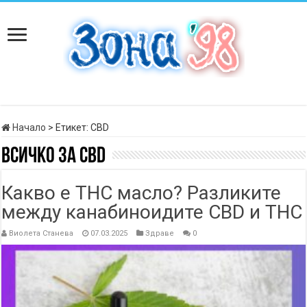
Начало
>
Етикет:
CBD
Всичко за
CBD
Какво е THC масло? Разликите
между канабиноидите CBD и THC
Виолета Станева
07.03.2025
Здраве
0