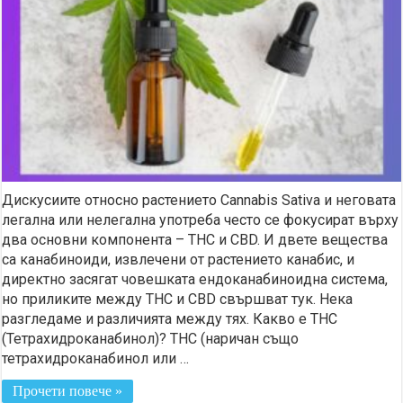
Дискусиите относно растението Cannabis Sativa и неговата
легална или нелегална употреба често се фокусират върху
два основни компонента – THC и CBD. И двете вещества
са канабиноиди, извлечени от растението канабис, и
директно засягат човешката ендоканабиноидна система,
но приликите между THC и CBD свършват тук. Нека
разгледаме и различията между тях. Какво е THC
(Тетрахидроканабинол)? THC (наричан също
тетрахидроканабинол или …
Прочети повече »