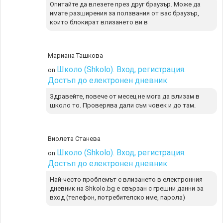
Опитайте да влезете през друг браузър. Може да
имате разширения за ползвания от вас браузър,
които блокират влизането ви в
Мариана Ташкова
Школо (Shkolo). Вход, регистрация.
on
Достъп до електронен дневник
Здравейте, повече от месец не мога да влизам в
школо то. Проверява дали съм човек и до там.
Виолета Станева
Школо (Shkolo). Вход, регистрация.
on
Достъп до електронен дневник
Най-често проблемът с влизането в електронния
дневник на Shkolo.bg е свързан с грешни данни за
вход (телефон, потребителско име, парола)