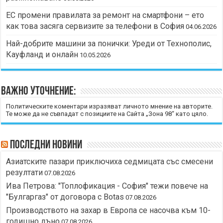
ЕС промени правилата за ремонт на смартфони – ето
как това засяга сервизите за телефони в София
04.06.2026
Най-добрите машини за понички: Уреди от Технополис,
Кауфланд и онлайн
10.05.2026
Важно уточнение:
Политическите коментари изразяват личното мнение на авторите.
Те може да не съвпадат с позициите на Сайта „Зона 98“ като цяло.
Последни новини
Азиатските пазари приключиха седмицата със смесени
резултати
07.08.2026
Ива Петрова: "Топлофикация - София" тежи повече на
"Булгаргаз" от договора с Botas
07.08.2026
Производството на захар в Европа се насочва към 10-
годишно дъно
07.08.2026