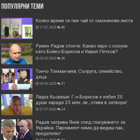
Популярни теми
Колко време се пие чай от смокинови листа
17.07.2025
85
Румен Радев отсече: Какво евро с клоуни
като Бойко Борисов и Кирил Петков?
05.02.2023
65
Тончо Токмакчиев: Съпруга, семейство,
деца
03.06.2025
31
Лаура Кьовеши: Г-н Борисов е избил 20
души заради 23 млн. лв., отива в затвора!
27.07.2022
24
Радев затрива Янев след гласуването за
Украйна: Парламент няма да видиш пак,
предателю!