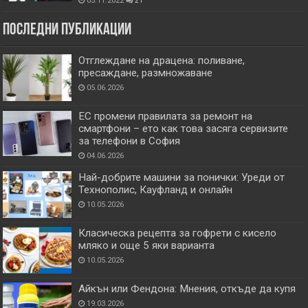
03.11.2022
21
Последни публикации
Отглеждане на драцена: поливане,
пресаждане, размножаване
05.06.2026
ЕС промени правилата за ремонт на
смартфони – ето как това засяга сервизите
за телефони в София
04.06.2026
Най-добрите машини за понички: Уреди от
Технополис, Кауфланд и онлайн
10.05.2026
Класическа рецепта за гофрети с кисело
мляко и още 5 яки варианта
10.05.2026
Айкън или Фендона: Мнения, откъде да купя
19.03.2026