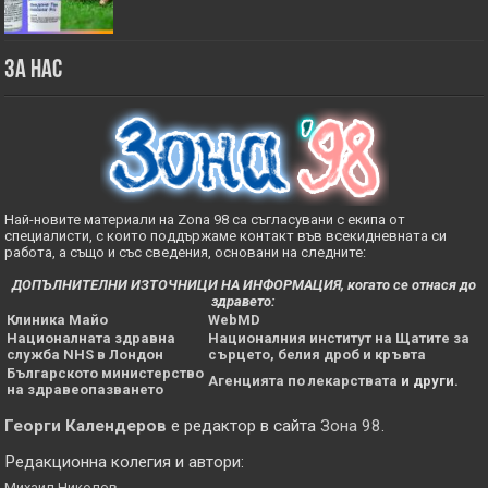
За нас
Най-новите материали на Zona 98 са съгласувани с екипа от
специалисти, с които поддържаме контакт във всекидневната си
работа, а също и със сведения, основани на следните:
ДОПЪЛНИТЕЛНИ ИЗТОЧНИЦИ НА ИНФОРМАЦИЯ, когато се отнася до
здравето:
Клиника Майо
WebMD
Националната здравна
Националния институт на Щатите за
служба NHS в Лондон
сърцето, белия дроб и кръвта
Българското министерство
Агенцията по лекарствата
и други.
на здравеопазването
Георги Календеров
е редактор в сайта
Зона 98
.
Редакционна колегия и автори:
Михаил Николов