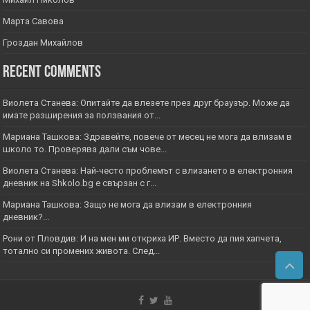
Марта Савова
Гроздан Михайлов
Recent Comments
Виолета Станева: Опитайте да влезете през друг браузър. Може да
имате разширения за ползвания от...
Мариана Ташкова: Здравейте, повече от месец не мога да влизам в
школо то. Проверява дали съм чове...
Виолета Станева: Най-често проблемът с влизането в електронния
дневник на Shkolo.bg е свързан с г...
Мариана Ташкова: Защо не мога да влизам в електронния
дневник?...
Рони от Пловдив: И на мен ми откриха ИР. Вместо да пия хапчета,
тотално си промених живота. След...