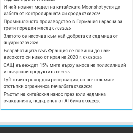
И най-новият модел на китайската Moonshot успя да
избяга от контролираната си среда
07.08.2026
Промишленото производство в Германия нарасна за
трети пореден месец
07.08.2026
Златото се насочва към най-добрата си седмица от
януари
07.08.2026
Безработицата във Франция се повиши до най-
високото си ниво от края на 2020 г.
07.08.2026
САЩ въвеждат 15% мита върху вноса на полисилиций
и свързани продукти
07.08.2026
Lyft отчита рекордни резервации, но по-големите
отстъпки ограничиха печалбата
07.08.2026
Ръстът на китайския износ през юли надмина
очакванията, подкрепен от AI бума
07.08.2026