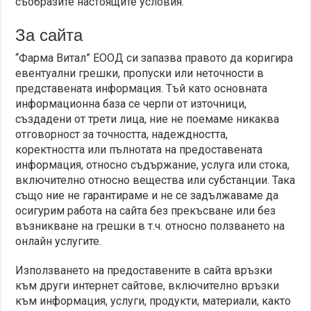
съобразите настоящите условия.
За сайта
“Фарма Витал” ЕООД си запазва правото да коригира
евентуални грешки, пропуски или неточности в
представената информация. Тъй като основната
информационна база се черпи от източници,
създадени от трети лица, ние не поемаме никаква
отговорност за точността, надеждността,
коректността или пълнотата на предоставената
информация, относно съдържание, услуга или стока,
включително относно вещества или субстанции. Така
също ние не гарантираме и не се задължаваме да
осигурим работа на сайта без прекъсване или без
възникване на грешки в т.ч. относно ползването на
онлайн услугите.
Използването на предоставените в сайта връзки
към други интернет сайтове, включително връзки
към информация, услуги, продукти, материали, както