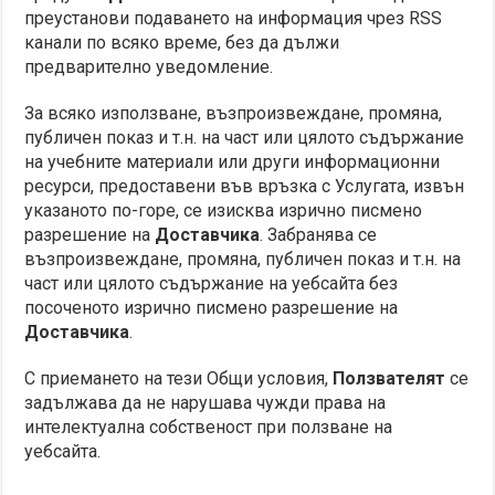
преустанови подаването на информация чрез RSS
канали по всяко време, без да дължи
предварително уведомление.
За всяко използване, възпроизвеждане, промяна,
публичен показ и т.н. на част или цялото съдържание
на учебните материали или други информационни
ресурси, предоставени във връзка с Услугата, извън
указаното по-горе, се изисква изрично писмено
разрешение на
Доставчика
. Забранява се
възпроизвеждане, промяна, публичен показ и т.н. на
част или цялото съдържание на уебсайта без
посоченото изрично писмено разрешение на
Доставчика
.
С приемането на тези Общи условия,
Ползвателят
се
задължава да не нарушава чужди права на
интелектуална собственост при ползване на
уебсайта.