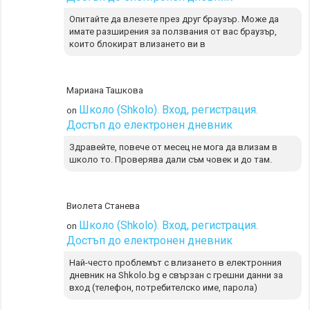
Опитайте да влезете през друг браузър. Може да
имате разширения за ползвания от вас браузър,
които блокират влизането ви в
Мариана Ташкова
Школо (Shkolo). Вход, регистрация.
on
Достъп до електронен дневник
Здравейте, повече от месец не мога да влизам в
школо то. Проверява дали съм човек и до там.
Виолета Станева
Школо (Shkolo). Вход, регистрация.
on
Достъп до електронен дневник
Най-често проблемът с влизането в електронния
дневник на Shkolo.bg е свързан с грешни данни за
вход (телефон, потребителско име, парола)