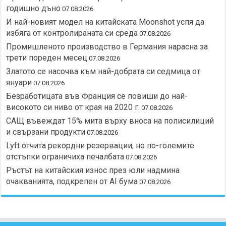
годишно дъно
07.08.2026
И най-новият модел на китайската Moonshot успя да
избяга от контролираната си среда
07.08.2026
Промишленото производство в Германия нарасна за
трети пореден месец
07.08.2026
Златото се насочва към най-добрата си седмица от
януари
07.08.2026
Безработицата във Франция се повиши до най-
високото си ниво от края на 2020 г.
07.08.2026
САЩ въвеждат 15% мита върху вноса на полисилиций
и свързани продукти
07.08.2026
Lyft отчита рекордни резервации, но по-големите
отстъпки ограничиха печалбата
07.08.2026
Ръстът на китайския износ през юли надмина
очакванията, подкрепен от AI бума
07.08.2026