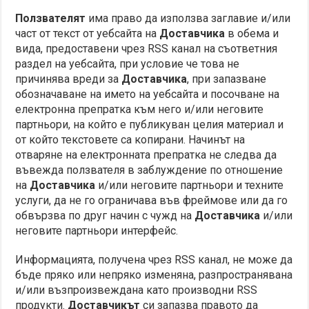
Ползвателят
има право да използва заглавие и/или
част от текст от уебсайта на
Доставчика
в обема и
вида, предоставени чрез RSS канал на съответния
раздел на уебсайта, при условие че това не
причинява вреди за
Доставчика
, при запазване
обозначаване на името на уебсайта и посочване на
електронна препратка към него и/или неговите
партньори, на който е публикуван целия материал и
от който текстовете са копирани. Начинът на
отваряне на електронната препратка не следва да
въвежда ползвателя в заблуждение по отношение
на
Доставчика
и/или неговите партньори и техните
услуги, да не го ограничава във фреймове или да го
обвързва по друг начин с чужд на
Доставчика
и/или
неговите партньори интерфейс.
Информацията, получена чрез RSS канал, не може да
бъде пряко или непряко изменяна, разпространявана
и/или възпроизвеждана като производни RSS
продукти.
Доставчикът
си запазва правото да