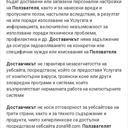
бъдат доставени или запазени персонални настройки
на
Ползвателя
, както и за нанесени вреди и
пропуснати ползи, настъпили вследствие, в резултат
на или поради използване на Услугата и
информацията, включително невъзможност за
използване поради технически проблеми,
профилактика и др.
Доставичкът
няма задължение
да осигури задоволяването на конкретни или
специфични нужди или изисквания на
Ползвателя
.
Доставчикът
не гарантира незасегнатостта на
уебсайта, посредством, който се предоставя Услугата
от компютърни вируси, троянски коне или други
зловредни програми и системи, които
възпрепятстват нормалната работа на компютърните
системи.
Доставчикът
не носи отговорност за уебсайтове на
трети страни, както и за тяхното съдържание и
продукти, чиито хиперлинкове са достъпни
посредством уебсайта zona98.com.
Ползвателят