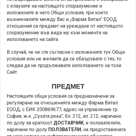
с клаузите на настоящото споразумение и
изложените в него Общи условия, при което
възникналите между Вас и „Фарма Витал“ ЕООД
отношения са предмет на уреждане от настоящото
споразумение във вида му към момента на
използването на сайта.
В случай, че не сте съгласни с изложените тук Общи
условия или не желаете да се обвързвате с тях, то
следва да не продължавате използването на този
Сайт.
ПРЕДМЕТ
Настоящите общи условия са предназначени за
регулиране на отношенията между Фарма Витал
ЕООД, с ЕИК 200869677, адрес на управление гр.
София, ж.к. „Сухата река“, бл. 212, ап. 212, наричано
по-долу за краткост
ДОСТАВЧИК
, и ползвателите,
наричани по-долу
ПОЛЗВАТЕЛИ
, на предоставяната