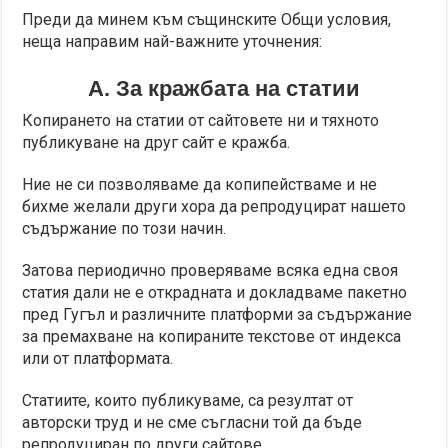
Преди да минем към същинските Общи условия,
неща направим най-важните уточнения:
А. За кражбата на статии
Копирането на статии от сайтовете ни и тяхното
публикуване на друг сайт е кражба.
Ние не си позволяваме да копипействаме и не
бихме желали други хора да репродуцират нашето
съдържание по този начин.
Затова периодично проверяваме всяка една своя
статия дали не е открадната и докладваме пакетно
пред Гугъл и различните платформи за съдържание
за премахване на копираните текстове от индекса
или от платформата.
Статиите, които публикуваме, са резултат от
авторски труд и не сме съгласни той да бъде
репродуциран по други сайтове.