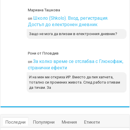
Мариана Ташкова
Школо (Shkolo). Вход, регистрация.
on
Достъп до електронен дневник
Защо не мога да влизам в електронния дневник?
Рони от Пловдив
За колко време се отслабва с Глюкофаж,
on
странични ефекти
И на мен ми откриха ИР. Вместо да пия хапчета,
тотално си промених живота. След работа отивам
да тичам. За
Последни
Популярни
Мнения
Етикети