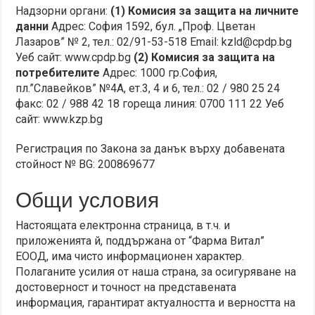
Надзорни органи:
(1) Комисия за защита на личните
данни
Адрес: София 1592, бул. „Проф. Цветан
Лазаров” № 2, тел.: 02/91-53-518 Email: kzld@cpdp.bg
Уеб сайт: www.cpdp.bg
(2) Комисия за защита на
потребителите
Адрес: 1000 гр.София,
пл.”Славейков” №4А, ет.3, 4 и 6, тел.: 02 / 980 25 24
факс: 02 / 988 42 18 гореща линия: 0700 111 22 Уеб
сайт: www.kzp.bg
Регистрация по Закона за данък върху добавената
стойност № BG: 200869677
Общи условия
Настоящата електронна страница, в т.ч. и
приложенията й, поддържана от “Фарма Витал”
ЕООД, има чисто информационен характер.
Полаганите усилия от наша страна, за осигуряване на
достоверност и точност на представената
информация, гарантират актуалността и верността на