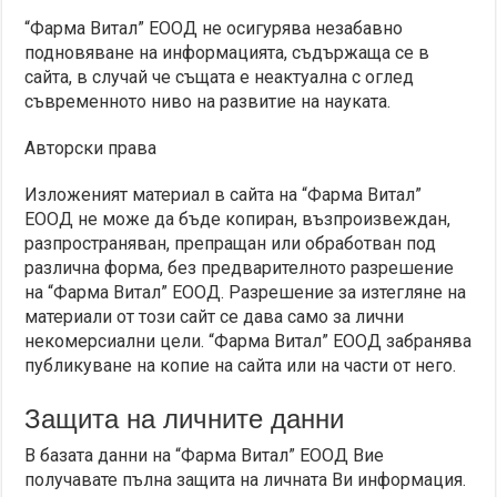
“Фарма Витал” ЕООД не осигурява незабавно
подновяване на информацията, съдържаща се в
сайта, в случай че същата е неактуална с оглед
съвременното ниво на развитие на науката.
Авторски права
Изложеният материал в сайта на “Фарма Витал”
ЕООД не може да бъде копиран, възпроизвеждан,
разпространяван, препращан или обработван под
различна форма, без предварителното разрешение
на “Фарма Витал” ЕООД. Разрешение за изтегляне на
материали от този сайт се дава само за лични
некомерсиални цели. “Фарма Витал” ЕООД забранява
публикуване на копие на сайта или на части от него.
Защита на личните данни
В базата данни на “Фарма Витал” ЕООД Вие
получавате пълна защита на личната Ви информация.