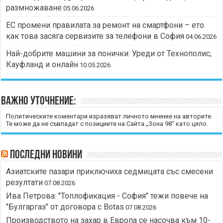
размножаване
05.06.2026
ЕС промени правилата за ремонт на смартфони – ето
как това засяга сервизите за телефони в София
04.06.2026
Най-добрите машини за понички: Уреди от Технополис,
Кауфланд и онлайн
10.05.2026
Важно уточнение:
Политическите коментари изразяват личното мнение на авторите.
Те може да не съвпадат с позициите на Сайта „Зона 98“ като цяло.
Последни новини
Азиатските пазари приключиха седмицата със смесени
резултати
07.08.2026
Ива Петрова: "Топлофикация - София" тежи повече на
"Булгаргаз" от договора с Botas
07.08.2026
Производството на захар в Европа се насочва към 10-