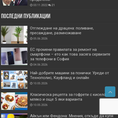
03.11.2022
21
Последни публикации
Отглеждане на драцена: поливане,
пресаждане, размножаване
05.06.2026
ЕС промени правилата за ремонт на
смартфони – ето как това засяга сервизите
за телефони в София
04.06.2026
Най-добрите машини за понички: Уреди от
Технополис, Кауфланд и онлайн
10.05.2026
Класическа рецепта за гофрети с кисело
мляко и още 5 яки варианта
10.05.2026
Айкън или Фендона: Мнения, откъде да купя