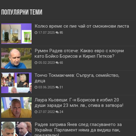
Популярни теми
Колко време се пие чай от смокинови листа
17.07.2025
85
Румен Радев отсече: Какво евро с клоуни
като Бойко Борисов и Кирил Петков?
05.02.2023
65
Тончо Токмакчиев: Съпруга, семейство,
деца
03.06.2025
31
Лаура Кьовеши: Г-н Борисов е избил 20
души заради 23 млн. лв., отива в затвора!
27.07.2022
24
Радев затрива Янев след гласуването за
Украйна: Парламент няма да видиш пак,
предателю!