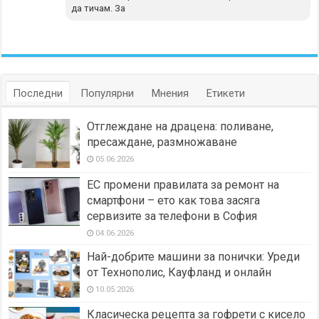
да тичам. За
Последни
Популярни
Мнения
Етикети
Отглеждане на драцена: поливане,
пресаждане, размножаване
05.06.2026
ЕС промени правилата за ремонт на
смартфони – ето как това засяга
сервизите за телефони в София
04.06.2026
Най-добрите машини за понички: Уреди
от Технополис, Кауфланд и онлайн
10.05.2026
Класическа рецепта за гофрети с кисело