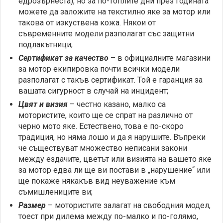
едрозърнеста), но за по-топлите дни през годината
можете да заложите на текстилно яке за мотор или
такова от изкуствена кожа. Някои от
съвременните модели разполагат със защитни
подлакътници;
Сертификат за качество
– в официалните магазини
за мотор екипировка почти всички модели
разполагат с такъв сертификат. Той е гаранция за
вашата сигурност в случай на инцидент;
Цвят и визия
– честно казано, малко са
мотористите, които ще се спрат на различно от
черно мото яке. Естествено, това е по-скоро
традиция, но няма лошо и да я нарушите. Въпреки
че съществуват множество неписани закони
между ездачите, цветът или визията на вашето яке
за мотор едва ли ще ви постави в „нарушение“ или
ще покаже някакъв вид неуважение към
съмишлениците ви;
Размер
– мотористите залагат на свободния модел,
тоест при дилема между по-малко и по-голямо,