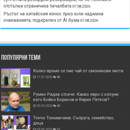
отстъпки ограничиха печалбата
07.08.2026
Ръстът на китайския износ през юли надмина
очакванията, подкрепен от AI бума
07.08.2026
Популярни теми
Колко време се пие чай от смокинови листа
17.07.2025
85
Румен Радев отсече: Какво евро с клоуни
като Бойко Борисов и Кирил Петков?
05.02.2023
65
Тончо Токмакчиев: Съпруга, семейство,
деца
03.06.2025
31