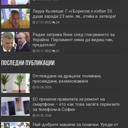
Лаура Кьовеши: Г-н Борисов е избил 20
души заради 23 млн. лв., отива в затвора!
27.07.2022
24
Радев затрива Янев след гласуването за
Украйна: Парламент няма да видиш пак,
предателю!
03.11.2022
21
Последни публикации
Отглеждане на драцена: поливане,
пресаждане, размножаване
05.06.2026
ЕС промени правилата за ремонт на
смартфони – ето как това засяга сервизите
за телефони в София
04.06.2026
Най-добрите машини за понички: Уреди от