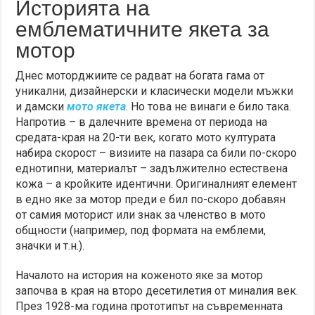
Историята на
емблематичните якета за
мотор
Днес моторджиите се радват на богата гама от
уникални, дизайнерски и класически модели мъжки
и дамски
мото якета
. Но това не винаги е било така.
Напротив – в далечните времена от периода на
средата-края на 20-ти век, когато мото културата
набира скорост – визиите на пазара са били по-скоро
еднотипни, материалът – задължително естествена
кожа – а кройките идентични. Оригиналният елемент
в едно яке за мотор преди е бил по-скоро добавян
от самия моторист или знак за членство в мото
общности (например, под формата на емблеми,
значки и т.н.).
Началото на история на коженото яке за мотор
започва в края на второ десетилетия от миналия век.
През 1928-ма година прототипът на съвременната