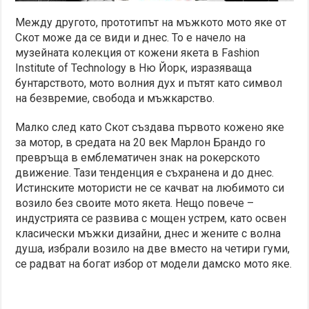
Между другото, прототипът на мъжкото мото яке от
Скот може да се види и днес. То е начело на
музейната колекция от кожени якета в Fashion
Institute of Technology в Ню Йорк, изразяваща
бунтарството, мото волния дух и пътят като символ
на безвремие, свобода и мъжкарство.
Малко след като Скот създава първото кожено яке
за мотор, в средата на 20 век Марлон Брандо го
превръща в емблематичен знак на рокерското
движение. Тази тенденция е съхранена и до днес.
Истинските мотористи не се качват на любимото си
возило без своите мото якета. Нещо повече –
индустрията се развива с мощен устрем, като освен
класически мъжки дизайни, днес и жените с волна
душа, избрали возило на две вместо на четири гуми,
се радват на богат избор от модели дамско мото яке.