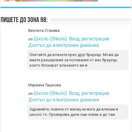
Пишете до Зона 98:
Виолета Станева
Школо (Shkolo). Вход, регистрация.
on
Достъп до електронен дневник
Опитайте да влезете през друг браузър. Може да
имате разширения за ползвания от вас браузър,
които блокират влизането ви в
Мариана Ташкова
Школо (Shkolo). Вход, регистрация.
on
Достъп до електронен дневник
Здравейте, повече от месец не мога да влизам в
школо то. Проверява дали съм човек и до там.