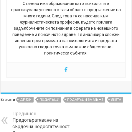
Станева има образование като психолог и е
практикувала успешно в тази област в продължение на
много години. След това тя се насочва към
журналистическата професия, където прилага
задълбочените си познания в сферата на човешкото
поведение и психичното здраве. Тя анализира сложни
явления през призмата на психологията и предлага
уникална гледна точка към важни обществено-
политически събития.
Етикети
ДРЕХИ
ПОДАРЪЦИ
ПОДАРЪЦИ ЗА МЪЖЕ
ЯКЕТА
Предишен
Предотвратяване на
сърдечна недостатъчност: