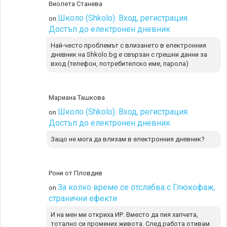
Виолета Станева
Школо (Shkolo). Вход, регистрация.
on
Достъп до електронен дневник
Най-често проблемът с влизането в електронния
дневник на Shkolo.bg е свързан с грешни данни за
вход (телефон, потребителско име, парола)
Мариана Ташкова
Школо (Shkolo). Вход, регистрация.
on
Достъп до електронен дневник
Защо не мога да влизам в електронния дневник?
Рони от Пловдив
За колко време се отслабва с Глюкофаж,
on
странични ефекти
И на мен ми откриха ИР. Вместо да пия хапчета,
тотално си промених живота. След работа отивам