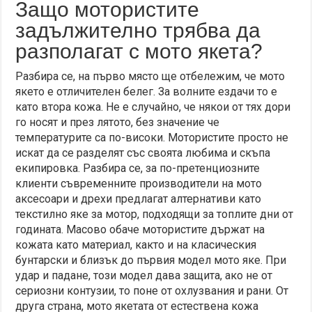
Защо мотористите
задължително трябва да
разполагат с мото якета?
Разбира се, на първо място ще отбележим, че мото
якето е отличителен белег. За волните ездачи то е
като втора кожа. Не е случайно, че някои от тях дори
го носят и през лятото, без значение че
температурите са по-високи. Мотористите просто не
искат да се разделят със своята любима и скъпа
екипировка. Разбира се, за по-претенциозните
клиенти съвременните производители на мото
аксесоари и дрехи предлагат алтернативи като
текстилно яке за мотор, подходящи за топлите дни от
годината. Масово обаче мотористите държат на
кожата като материал, както и на класическия
бунтарски и близък до първия модел мото яке. При
удар и падане, този модел дава защита, ако не от
сериозни контузии, то поне от охлузвания и рани. От
друга страна, мото якетата от естествена кожа