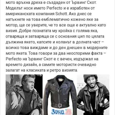
мото връхна дреха е създаден от Ървинг Скот.
Моделът носи името Perfecto и е изработен от
американската компания Schott. Ако днес се
натъкнете на това емблематично кожено яке за
мотор, ще се уверите, че то все още е актуално като
визия. Добре познатата му кройка с голяма яка,
отваряща и затваряща се с основния цип по цялата
дължина якето, капсите и коланът в долната част –
всичко това виждаме и до ден днешен в модерните
мото якета. Това говори за два неоспорими факта –
Perfecto на Ървинг Скот е с вечен, издържал на
времето дизайн, а самите мотористи очевидно
залагат на класиката и ретро визията.