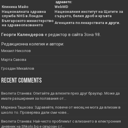
здравето:
Клиника Майо
WebMD
Националната здравна
Националния институт на Щатите за
служба NHS в Лондон
сърцето, белия дроб и кръвта
Българското министерство
Агенцията по лекарствата
и други.
на здравеопазването
Георги Календеров
е редактор в сайта
Зона 98
.
Редакционна колегия и автори:
Михаил Николов
Марта Савова
Гроздан Михайлов
Recent Comments
Виолета Станева: Опитайте да влезете през друг браузър. Може да
имате разширения за ползвания от...
Мариана Ташкова: Здравейте, повече от месец не мога да влизам в
школо то. Проверява дали съм чове...
Виолета Станева: Най-често проблемът с влизането в електронния
дневник на Shkolo.bg е свързан с г...