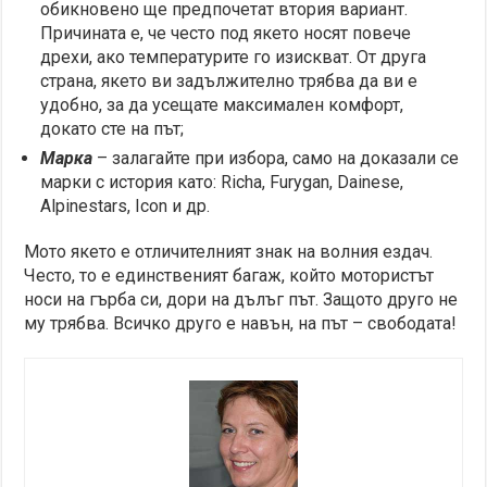
обикновено ще предпочетат втория вариант.
Причината е, че често под якето носят повече
дрехи, ако температурите го изискват. От друга
страна, якето ви задължително трябва да ви е
удобно, за да усещате максимален комфорт,
докато сте на път;
Марка
– залагайте при избора, само на доказали се
марки с история като: Richa, Furygan, Dainese,
Alpinestars, Icon и др.
Мото якето е отличителният знак на волния ездач.
Често, то е единственият багаж, който мотористът
носи на гърба си, дори на дълъг път. Защото друго не
му трябва. Всичко друго е навън, на път – свободата!