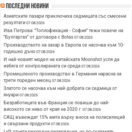
Последни новини
Азиатските пазари приключиха седмицата със смесени
резултати
07.08.2026
Ива Петрова: "Топлофикация - София" тежи повече на
"Булгаргаз" от договора с Botas
07.08.2026
Производството на захар в Европа се насочва към 10-
годишно дъно
07.08.2026
И най-новият модел на китайската Moonshot успя да
избяга от контролираната си среда
07.08.2026
Промишленото производство в Германия нарасна за
трети пореден месец
07.08.2026
Златото се насочва към най-добрата си седмица от
януари
07.08.2026
Безработицата във Франция се повиши до най-
високото си ниво от края на 2020 г.
07.08.2026
САЩ въвеждат 15% мита върху вноса на полисилиций
и свързани продукти
07.08.2026
Lyft отчита рекордни резервации, но по-големите