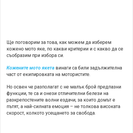
Ще поговорим за това, как можем да изберем
кожено мото яке, по какви критерии и с какво да се
съобразим при избора си.
Кожените мото якета
винаги са били задължителна
част от екипировката на мотористите.
Но освен че разполагат с не малък брой предпазни
функции, те са и онези отличителни белези на
разкрепостените волни ездачи, за които домът е
пътят, а най-силната емоция – не толкова високата
скорост, колкото усещането за свобода.