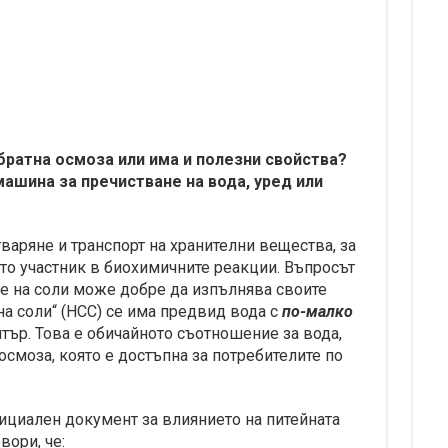
братна осмоза или има и полезни свойства?
машина за пречистване на вода, уред или
варяне и транспорт на хранителни вещества, за
ато участник в биохимичните реакции. Въпросът
е на соли може добре да изпълнява своите
а соли“ (НСС) се има предвид вода с
по-малко
итър. Това е обичайното съотношение за вода,
осмоза, която е достъпна за потребителите по
ициален документ за влиянието на питейната
вори, че: