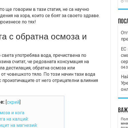
10
то ще говорим в тази статия, не са научно
дения на хора, които се боят за своето здраве.
Пос
роизнесе по тях!
Отг
та с обратна осмоза и
пр
ЕС 
 света употребява вода, пречиствена по
сма
озина считат, че редовната консумация на
сер
а дестилация, обратна осмоза или
04.0
от човешкото тяло. По този начин тази вода
Най
 произтичащите от него отрицателни влияния
Уре
он
е:
[
скрий
]
Важ
моза и кога
га на калций:
Пол
мне
ицит на магнезий:
пози