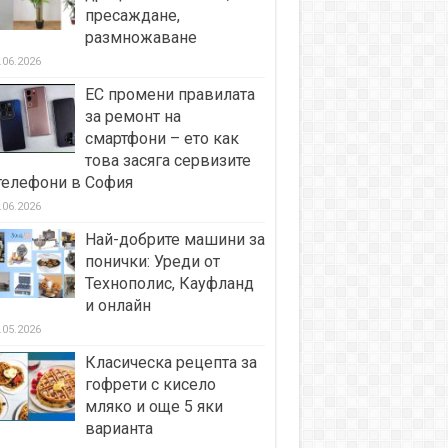
пресаждане,
размножаване
.06.2026
ЕС промени правилата
за ремонт на
смартфони – ето как
това засяга сервизите
телефони в София
.06.2026
Най-добрите машини за
понички: Уреди от
Технополис, Кауфланд
и онлайн
.05.2026
Класическа рецепта за
гофрети с кисело
мляко и още 5 яки
варианта