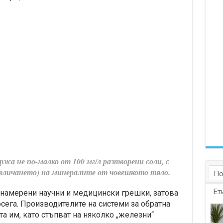
жа не по-малко от 100 мг/л разтворени соли, с
извличането) на минералите от човешкото тяло.
По
Ет
 намерени научни и медицински грешки, затова
сега. Производителите на системи за обратна
а им, като стъпват на няколко „железни“