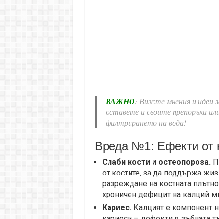
ВАЖНО
: Вижте мнения и идеи 
оставете и своите препоръки и
филтрирането на вода!
Вреда №1: Ефекти от н
Слаби кости и остеопороза.
Пр
от костите, за да поддържа жи
разреждане на костната плътнос
хроничен дефицит на калций ми
Кариес.
Калцият е компонент н
кариеси – дефекти в зъбната т