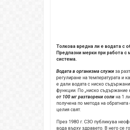
Толкова вредна ли е водата с о
Предпазни мерки при работа с 
система.
Водата в организма служи
за разт
регулиране на температурата и к
е дали водата с ниско съдържани
функции. По „ниско съдържание н
от 100 мг разтворени соли
на 1 л
получена по метода на обратната 
целия свят.
През 1980 г. СЗО публикува неоф
вода върху здравето. В него се го