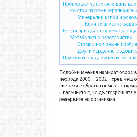
Препоръки за отстраняване вре
Филтри за реминерализиране
Минерални капки и розов
Кани за алкална вода 
Вреди при дълъг прием на вода
Метаболитно разстройство
Стомашно-чревни пробл
Други сърдечно-съдови 
Правилна поддръжка на система
Подобни мнения намират опора в
периода 2000 – 2002 г сред чешк
системи с обратна осмоза, открив
Опасението е, че дългосрочната 
резервите на организма.