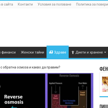
 в сайта
Контакти
Условия за ползване
Политика за повери
и финанси
Женски тайни
Здраве
Диети и хранене
 с обратна осмоза и какво да правим?
Фен
Пише