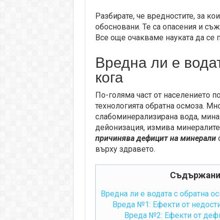
Разбирате, че вредностите, за кои
обосновани. Те са опасения и съж
Все още очакваме науката да се п
Вредна ли е вода
кога
По-голяма част от населението по
технологията обратна осмоза. Мн
слабоминерализирана вода, минал
дейонизация, измива минералите 
причинява дефицит на минерали
с
върху здравето.
Съдържани
Вредна ли е водата с обратна ос
Вреда №1: Ефекти от недости
Вреда №2: Ефекти от деф