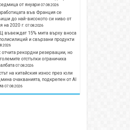
седмица от януари
07.08.2026
работицата във Франция се
иши до най-високото си ниво от
я на 2020 г.
07.08.2026
Щ въвеждат 15% мита върху вноса
полисилиций и свързани продукти
8.2026
t отчита рекордни резервации, но
големите отстъпки ограничиха
албата
07.08.2026
тът на китайския износ през юли
мина очакванията, подкрепен от AI
ма
07.08.2026