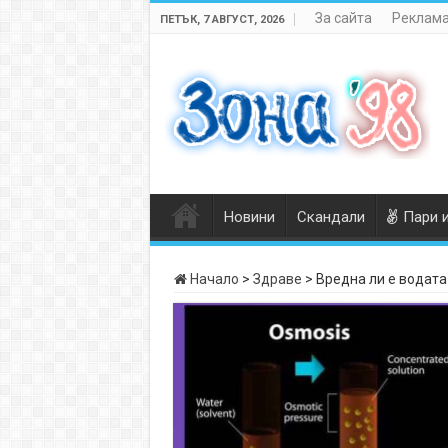
За сайта
Реклама
ПЕТЪК, 7 АВГУСТ, 2026
Новини
Скандали
Пари 
Начало
>
Здраве
>
Вредна ли е водата