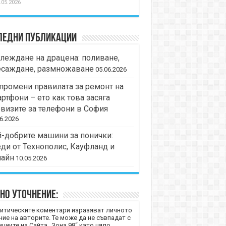
.05.2026
ледни публикации
леждане на драцена: поливане,
есаждане, размножаване
05.06.2026
промени правилата за ремонт на
ртфони – ето как това засяга
визите за телефони в София
6.2026
-добрите машини за понички:
ди от Технополис, Кауфланд и
лайн
10.05.2026
но уточнение:
итическите коментари изразяват личното
ние на авторите. Те може да не съвпадат с
циите на Сайта „Зона 98“ като цяло.