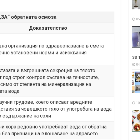
„ЗА“ обратната осмоза
05
Доказателство
дна организация по здравеопазване в смета
очно установени норми и изисквания
за 
04
тазата и вътрешната секреция на тялото
 под строг контрол състава на течностите,
симо от степента на минерализация на
ата вода
аучни трудове, което описват вредните
10
ствия за човешкото тяло от употребата на вода
о съдържание на соли
и хора редовно употребяват вода от обратна
 без признаци на влошаване на здравето