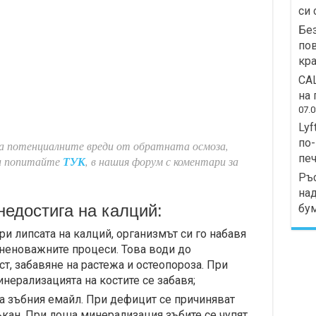
си 
Без
пов
кра
СА
на 
07.0
Lyf
по-
за потенциалните вреди от обратната осмоза,
печ
ли попитайте
ТУК
, в нашия форум с коментари за
Ръс
над
едостига на калций:
бу
и липсата на калций, организмът си го набавя
зненоважните процеси. Това води до
т, забавяне на растежа и остеопороза. При
нерализацията на костите се забавя;
а зъбния емайл. При дефицит се причиняват
ъкан. При лоша минерализация зъбите се чупят