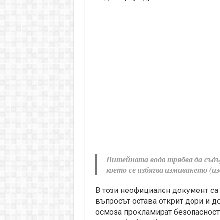
Питейната вода трябва да съдър
което се избягва измиването (
В този неофициален документ са
въпросът остава открит дори и до
осмоза прокламират безопасностт