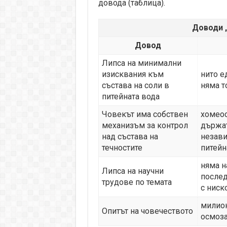
довода (таблица).
Доводи 
Довод
Липса на минимални
изисквания към
нито е
състава на соли в
няма т
питейната вода
Човекът има собствен
хомеос
механизъм за контрол
държат
над състава на
незави
течностите
питейн
няма н
Липса на научни
послед
трудове по темата
с ниск
милион
Опитът на човечеството
осмоза