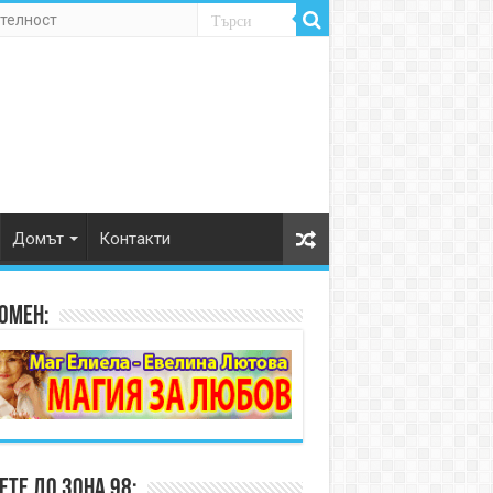
телност
Домът
Контакти
омен:
те до Зона 98: