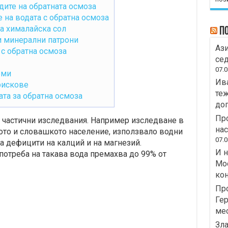
дите на обратната осмоза
 на водата с обратна осмоза
а хималайска сол
П
и минерални патрони
Ази
 с обратна осмоза
сед
07.0
еми
Ива
рискове
теж
та за обратна осмоза
дог
Про
 частични изследвания. Например изследване в
на
ото и словашкото население, използвало водни
07.0
а дефицити на калций и на магнезий.
И н
употреба на такава вода премахва до 99% от
Moo
кон
Пр
Гер
ме
Зла