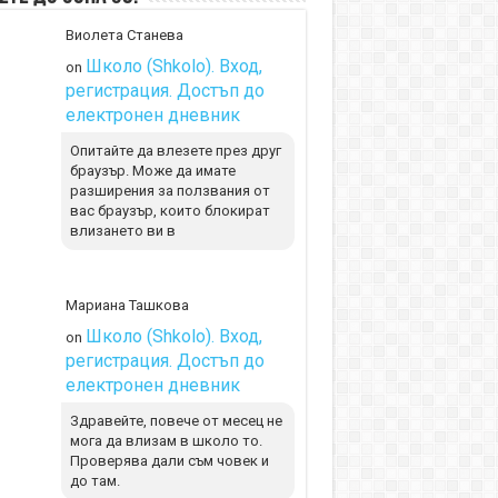
Виолета Станева
Школо (Shkolo). Вход,
on
регистрация. Достъп до
електронен дневник
Опитайте да влезете през друг
браузър. Може да имате
разширения за ползвания от
вас браузър, които блокират
влизането ви в
Мариана Ташкова
Школо (Shkolo). Вход,
on
регистрация. Достъп до
електронен дневник
Здравейте, повече от месец не
мога да влизам в школо то.
Проверява дали съм човек и
до там.