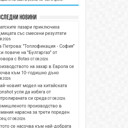
оследни новини
атските пазари приключиха
мицата със смесени резултати
8.2026
 Петрова: "Топлофикация - София"
и повече на "Булгаргаз" от
овора с Botas
07.08.2026
изводството на захар в Европа се
сочва към 10-годишно дъно
8.2026
ай-новият модел на китайската
nshot успя да избяга от
тролираната си среда
07.08.2026
омишленото производство в
мания нарасна за трети пореден
сец
07.08.2026
тото се насочва към най-добрата