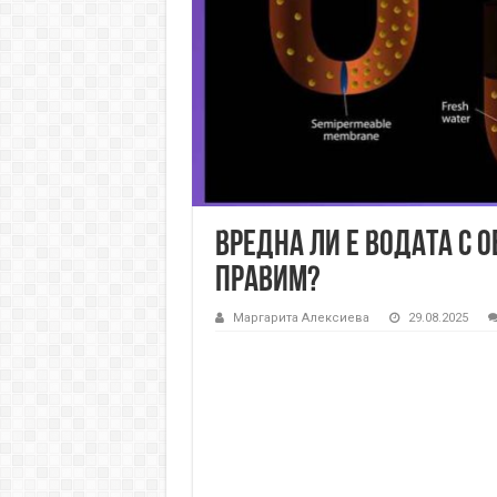
Вредна ли е водата с 
правим?
Маргарита Алексиева
29.08.2025