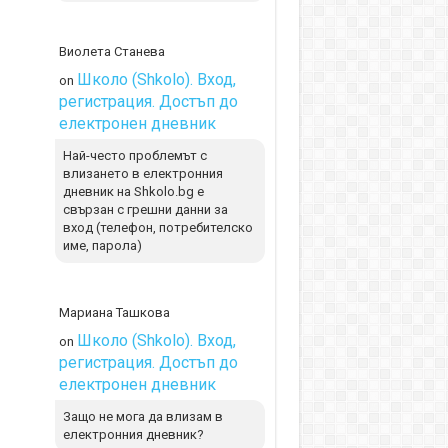
Виолета Станева
Школо (Shkolo). Вход,
on
регистрация. Достъп до
електронен дневник
Най-често проблемът с
влизането в електронния
дневник на Shkolo.bg е
свързан с грешни данни за
вход (телефон, потребителско
име, парола)
Мариана Ташкова
Школо (Shkolo). Вход,
on
регистрация. Достъп до
електронен дневник
Защо не мога да влизам в
електронния дневник?