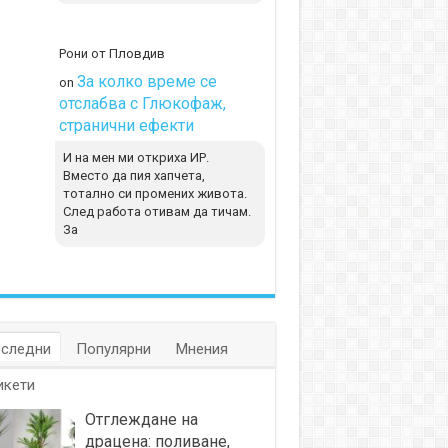
Рони от Пловдив
За колко време се
on
отслабва с Глюкофаж,
странични ефекти
И на мен ми откриха ИР.
Вместо да пия хапчета,
тотално си промених живота.
След работа отивам да тичам.
За
следни
Популярни
Мнения
икети
Отглеждане на
драцена: поливане,