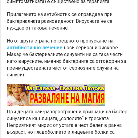
симптоматиката) е съществено за терапията.
Прилагането на антибиотик се оправдава при
бактериалната разновидност. Вирусната не се
нуждае от такова лечение.
Но от друга страна погрешното пропускане на
антибиотично лечение
носи сериозни рискове.
Макар че бактериалните синузити не са така чести
като вирусните, именно бактериите са отговорни за
преимуществената част от сериозните случаи на
синузит.
При децата най-разпространени признаци на бактер.
синузит са кашлицата, „сополите“ и треската.
Неприятният мирис от устата е чест белег в ранна
възраст, но главоболието и лицевите болки са