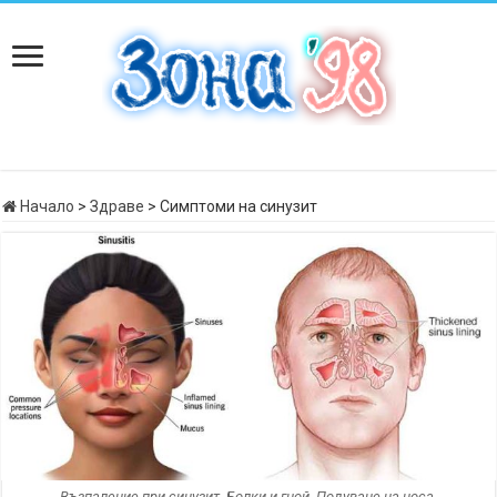
Начало
>
Здраве
>
Симптоми на синузит
Възпаление при синузит. Болки и гной. Подуване на носа.