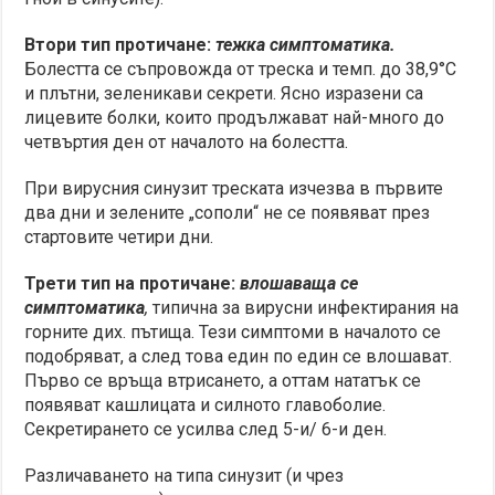
Втори тип протичане:
тежка симптоматика.
Болестта се съпровожда от треска и темп. до 38,9°С
и плътни, зеленикави секрети. Ясно изразени са
лицевите болки, които продължават най-много до
четвъртия ден от началото на болестта.
При вирусния синузит треската изчезва в първите
два дни и зелените „сополи“ не се появяват през
стартовите четири дни.
Трети тип на протичане:
влошаваща се
симптоматика
,
типична за вирусни инфектирания на
горните дих. пътища. Тези симптоми в началото се
подобряват, а след това един по един се влошават.
Първо се връща втрисането, а оттам нататък се
появяват кашлицата и силното главоболие.
Секретирането се усилва след 5-и/ 6-и ден.
Различаването на типа синузит (и чрез