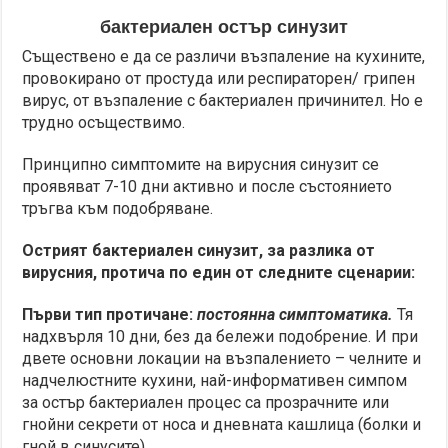
бактериален остър синузит
Съществено е да се различи възпаление на кухините,
провокирано от простуда или респираторен/ грипен
вирус, от възпаление с бактериален причинител. Но е
трудно осъществимо.
Принципно симптомите на вирусния синузит се
проявяват 7-10 дни активно и после състоянието
тръгва към подобряване.
Острият бактериален синузит, за разлика от
вирусния, протича по един от следните сценарии:
Първи тип протичане:
постоянна симптоматика.
Тя
надхвърля 10 дни, без да бележи подобрение. И при
двете основни локации на възпалението – челните и
надчелюстните кухини, най-информативен симпом
за остър бактериален процес са прозрачните или
гнойни секрети от носа и дневната кашлица (болки и
гной в синусите).