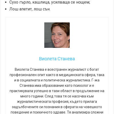
Сухо гърло, кашлица, усилваща се нощем;
Лош апетит, лош сън.
Виолета Станева
Виолета Станева е всестранен журналист с богат
професионален опит както в медицинската сфера, така
и в социалната и политическа журналистика. Г-жа
Станева има образование като психолог и е
практикувала успешно в тази област в продължение на
много години. След това тя се насочва към
журналистическата професия, където прилага
задълбочените си познания в сферата на човешкото
поведение и психичното здраве. Тя анализира сложни