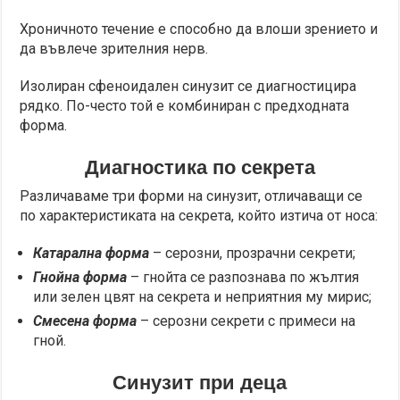
Хроничното течение е способно да влоши зрението и
да въвлече зрителния нерв.
Изолиран сфеноидален синузит се диагностицира
рядко. По-често той е комбиниран с предходната
форма.
Диагностика по секрета
Различаваме три форми на синузит, отличаващи се
по характеристиката на секрета, който изтича от носа:
Катарална форма
– серозни, прозрачни секрети;
Гнойна форма
– гнойта се разпознава по жълтия
или зелен цвят на секрета и неприятния му мирис;
Смесена форма
– серозни секрети с примеси на
гной.
Синузит при деца