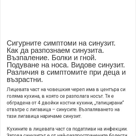
Сигурните симптоми на синузит.
Как да разпознаем синузита.
Възпаление. Болки и гной.
Подуване на носа. Видове синузит.
Различия в симптомите при деца и
възрастни.
Лицевата част на човешкия череп има в центъра си
голяма кухина, в която се разполага носът. Тя е
обградена от 4 двойки костни кухини, „тапицирани“
отвътре с лигавица – синусите. Възпаляването на
тази лигавица наричаме синузит.
Кухините в лицевата част са податливи на инфекции.
Затова синузитът е от най-разпространените болести