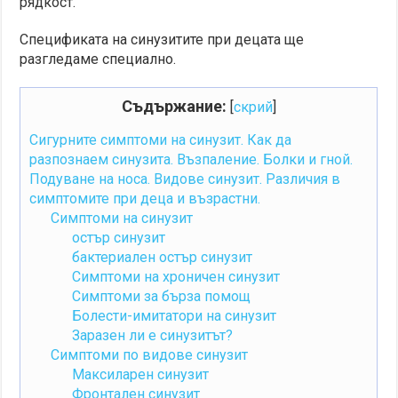
рядкост.
Спецификата на синузитите при децата ще
разгледаме специално.
Съдържание:
[
скрий
]
Сигурните симптоми на синузит. Как да
разпознаем синузита. Възпаление. Болки и гной.
Подуване на носа. Видове синузит. Различия в
симптомите при деца и възрастни.
Симптоми на синузит
остър синузит
бактериален остър синузит
Симптоми на хроничен синузит
Симптоми за бърза помощ
Болести-имитатори на синузит
Заразен ли е синузитът?
Симптоми по видове синузит
Максиларен синузит
Фронтален синузит