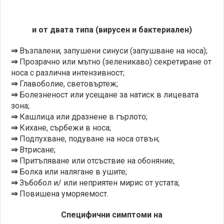
и от двата типа (вирусен и бактериален)
⇒
Възпалени, запушени синуси (запушване на носа);
⇒
Прозрачно или мътно (зеленикаво) секретиране от
носа с различна интензивност;
⇒
Главоболие, световъртеж;
⇒
Болезненост или усещане за натиск в лицевата
зона;
⇒
Кашлица или дразнене в гърлото;
⇒
Кихане, сърбежи в носа;
⇒
Подпухване, подуване на носа отвън;
⇒
Втрисане;
⇒
Притъпяване или отсъствие на обоняние;
⇒
Болка или налягане в ушите;
⇒
Зъбобол и/ или неприятен мирис от устата;
⇒
Повишена уморяемост.
Специфични симптоми на