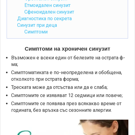
Етмоидален синузит
Сфеноидален синузит
Диагностика по секрета
Синузит при деца
Симптоми
Симптоми на хроничен синузит
Възможен е всеки един от белезите на острата ф-
ма;
Симптоматиката е по-неопределена и обобщена,
отколкото при острата форма;
Треската може да отсъства или да е слаба;
Симптомите се изявяват 12 седмици или повече;
Симптомите се появява през всякакво време от
годината, без връзка със сезонните алергии.