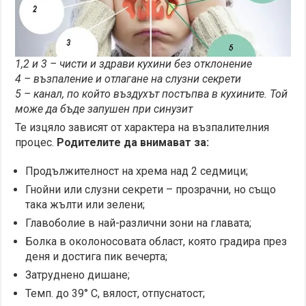
1,2 и 3 – чисти и здрави кухини без отклонение
4 – възпаление и отлагане на слузни секрети
5 – канал, по който въздухът постъпва в кухините. Той
може да бъде запушен при синузит
Те изцяло зависят от характера на възпалителния
процес.
Родителите да внимават за:
Продължителност на хрема над 2 седмици;
Гнойни или слузни секрети – прозрачни, но също
така жълти или зелени;
Главоболие в най-различни зони на главата;
Болка в околоносовата област, която градира през
деня и достига пик вечерта;
Затруднено дишане;
Темп. до 39° С, вялост, отпуснатост;