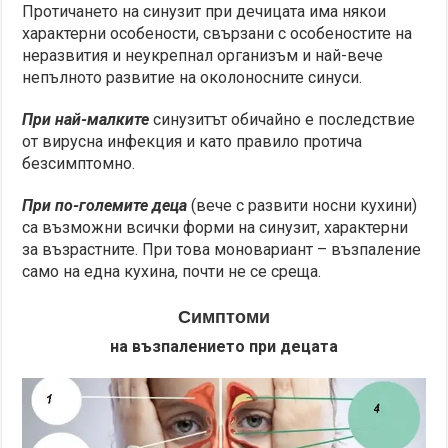
Протичането на синузит при дечицата има някои
характерни особености, свързани с особеностите на
неразвития и неукрепнал организъм и най-вече
непълното развитие на околоносните синуси.
При най-малките
синузитът обичайно е последствие
от вирусна инфекция и като правило протича
безсимптомно.
При по-големите деца
(вече с развити носни кухини)
са възможни всички форми на синузит, характерни
за възрастните. При това моновариант – възпаление
само на една кухина, почти не се среща.
Симптоми
на възпалението при децата