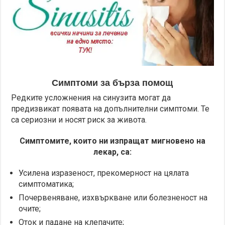
Симптоми за бърза помощ
Редките усложнения на синузита могат да
предизвикат появата на допълнителни симптоми. Те
са сериозни и носят риск за живота.
Симптомите, които ни изпращат мигновено на
лекар, са:
Усилена изразеност, прекомерност на цялата
симптоматика;
Почервеняване, изхвъркване или болезненост на
очите;
Оток и падане на клепачите;