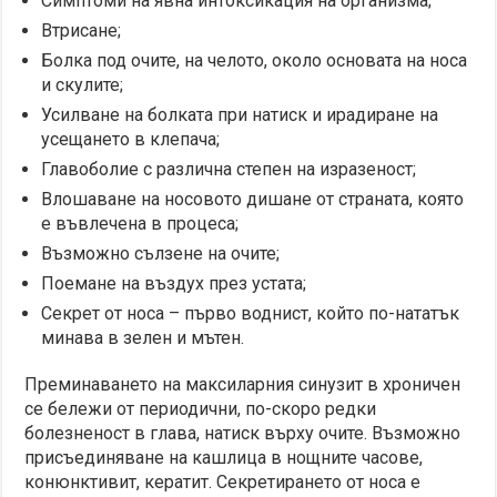
Симптоми на явна интоксикация на организма;
Втрисане;
Болка под очите, на челото, около основата на носа
и скулите;
Усилване на болката при натиск и ирадиране на
усещането в клепача;
Главоболие с различна степен на изразеност;
Влошаване на носовото дишане от страната, която
е въвлечена в процеса;
Възможно сълзене на очите;
Поемане на въздух през устата;
Секрет от носа – първо воднист, който по-нататък
минава в зелен и мътен.
Преминаването на максиларния синузит в хроничен
се бележи от периодични, по-скоро редки
болезненост в глава, натиск върху очите. Възможно
присъединяване на кашлица в нощните часове,
конюнктивит, кератит. Секретирането от носа е