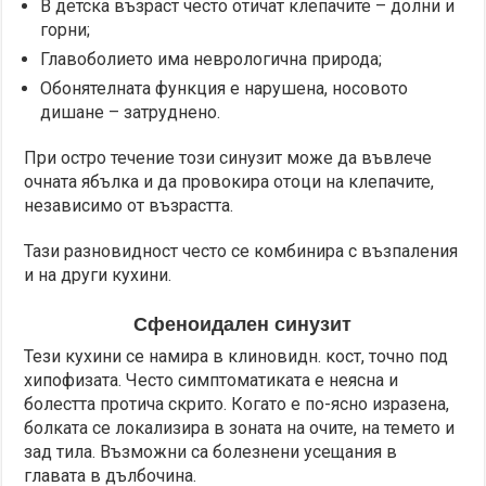
В детска възраст често отичат клепачите – долни и
горни;
Главоболието има неврологична природа;
Обонятелната функция е нарушена, носовото
дишане – затруднено.
При остро течение този синузит може да въвлече
очната ябълка и да провокира отоци на клепачите,
независимо от възрастта.
Тази разновидност често се комбинира с възпаления
и на други кухини.
Сфеноидален синузит
Тези кухини се намира в клиновидн. кост, точно под
хипофизата. Често симптоматиката е неясна и
болестта протича скрито. Когато е по-ясно изразена,
болката се локализира в зоната на очите, на темето и
зад тила. Възможни са болезнени усещания в
главата в дълбочина.