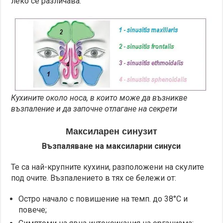
леко се различава.
Кухините около носа, в които може да възникве
възпаление и да започне отлагане на секрети
Максиларен синузит
Възпаляване на максиларни синуси
Те са най-крупните кухини, разположени на скулите
под очите. Възпалението в тях се бележи от:
Остро начало с повишение на темп. до 38°С и
повече;