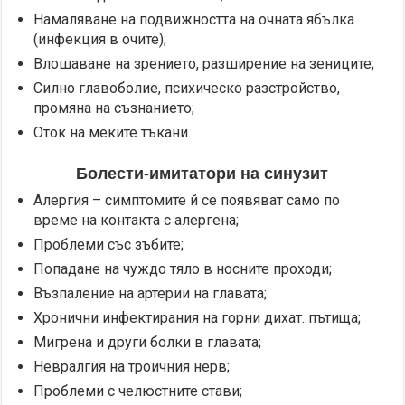
Намаляване на подвижността на очната ябълка
(инфекция в очите);
Влошаване на зрението, разширение на зениците;
Силно главоболие, психическо разстройство,
промяна на съзнанието;
Оток на меките тъкани.
Болести-имитатори на синузит
Алергия – симптомите й се появяват само по
време на контакта с алергена;
Проблеми със зъбите;
Попадане на чуждо тяло в носните проходи;
Възпаление на артерии на главата;
Хронични инфектирания на горни дихат. пътища;
Мигрена и други болки в главата;
Невралгия на троичния нерв;
Проблеми с челюстните стави;