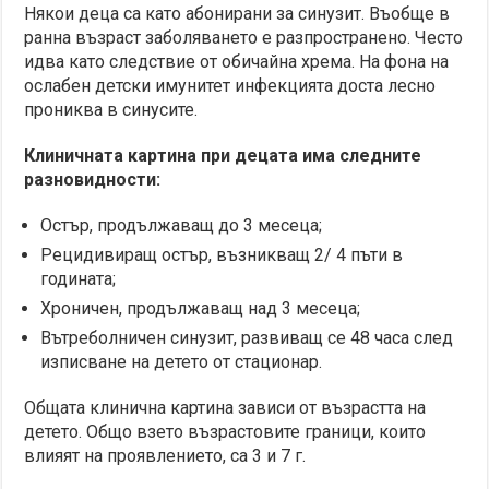
Някои деца са като абонирани за синузит. Въобще в
ранна възраст заболяването е разпространено. Често
идва като следствие от обичайна хрема. На фона на
ослабен детски имунитет инфекцията доста лесно
прониква в синусите.
Клиничната картина при децата има следните
разновидности:
Остър, продължаващ до 3 месеца;
Рецидивиращ остър, възникващ 2/ 4 пъти в
годината;
Хроничен, продължаващ над 3 месеца;
Вътреболничен синузит, развиващ се 48 часа след
изписване на детето от стационар.
Общата клинична картина зависи от възрастта на
детето. Общо взето възрастовите граници, които
влияят на проявлението, са 3 и 7 г.