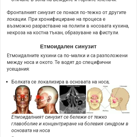
Фронталният синузит се понася по-тежко от другите
локации. При хронифициране на процеса е
възможно разрастване на полипи в носовата кухина,
некроза на костна тъкан, образуване на фистули.
Етмоидален синузит
Етмоидалните кухини са по-малки и са разположени
между носа и окото. Те водят до специфични
усещания:
Болката се локализира в основата на носа;
Етмоидалният синузит се бележи от тежко
главоболие и концентриране на болевия синдром в
основата на носа