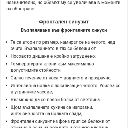
незначително, но обемът му се увеличава в моменти
на обостряне.
Фронтален синузит
Възпаляване във фронталните синуси
Те са втори по размер, намират се на челото, над
очите. Възпалението в тях се бележи от:
Носовото дишане е крайно затруднено;
Температурата клони към максимално
допустимите стойности;
Силно течение от носа – воднисто и прозрачно;
Интензивна болка с локализация челото. Усилва се
в утринните часове;
Възможно да се появи болка от светлина;
Щом възпалената кухина се изпразни,
интензивността на болката спада;
Фронтален синузит на фона грип се бележи от
отичане в зона на веждите и горните клепачи.