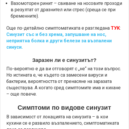
Вазомоторен ринит – свиване на носовите проходи
в резултат от дразнител или стрес (среща се при
бременните).
Още по-детайлно симптоматиката е разгледана
ТУК
:
Синузит със и без хрема, запушване на нос,
неприятна болка и други белези за възпалени
синуси.
Заразен ли е синузитът?
По-вероятно е да ви отговорят с „не“ на този въпрос.
Но истината е, че където са замесени вируси и
бактерии, вероятността от пренасяне на заразата
съществува. А когато сред симптомите има и кихане
– още повече.
Симптоми по видове синузит
В зависимост от локацията на синузита – в кои
кухини се е развило възпалението, симптоматиката