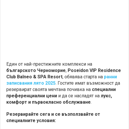
Един от най-престижните комплекси на
българското Черноморие
,
Poseidon VIP Residence
Club Balneo & SPA Resort
, обявява старта на
ранни
записвания
лято
2025
. Гостите имат възможност да
резервират своята мечтана почивка на
специални
преференциални цени
и да се насладят на
лукс,
комфорт и първокласно обслужване
.
Резервирайте сега и се възползвайте от
специалните условия: