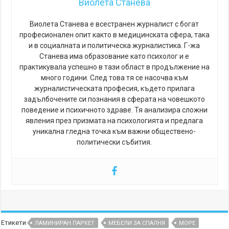
Виолета Станева
Виолета Станева е всестранен журналист с богат
професионален опит както в медицинската сфера, така
и в социалната и политическа журналистика. Г-жа
Станева има образование като психолог и е
практикувала успешно в тази област в продължение на
много години. След това тя се насочва към
журналистическата професия, където прилага
задълбочените си познания в сферата на човешкото
поведение и психичното здраве. Тя анализира сложни
явления през призмата на психологията и предлага
уникална гледна точка към важни обществено-
политически събития.
Етикети
ЛАМИНИРАН ПАРКЕТ
МЕБЕЛИ ЗА СПАЛНЯ
МОРЕ