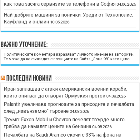
как това засяга сервизите за телефони в София
04.06.2026
Най-добрите машини за понички: Уреди от Технополис,
Кауфланд и онлайн
10.05.2026
Важно уточнение:
Политическите коментари изразяват личното мнение на авторите.
Те може да не съвпадат с позициите на Сайта „Зона 98“ като цяло.
Последни новини
Иран заплашва с атаки американски военни кораби,
които опитват да отворят Ормузкия проток
04.08.2026
Palantir увеличава прогнозите за приходите и печалбата
след „извънземно“ търсене
04.08.2026
Тръмп: Exxon Mobil и Chevron печелят твърде много,
трябва да намалят цените на бензина
04.08.2026
Печалбата на Saudi Aramco скочи с 33% на фона на