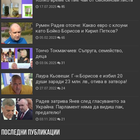
17.07.2025
85
Румен Радев отсече: Какво евро с клоуни
като Бойко Борисов и Кирил Петков?
05.02.2023
65
Тончо Токмакчиев: Съпруга, семейство,
деца
03.06.2025
31
Лаура Кьовеши: Г-н Борисов е избил 20
души заради 23 млн. лв., отива в затвора!
27.07.2022
24
Радев затрива Янев след гласуването за
Украйна: Парламент няма да видиш пак,
предателю!
03.11.2022
21
Последни публикации