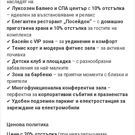
насладят на:
✔
Луксозен Балнео и СПА център
с
10% отстъпка
– идеален за възстановяване и релакс
✔
Елегантен ресторант „Посейдон“
– с
домашно
приготвена храна и 10% отстъпка
за гостите на
комплекса
✔
Басейн с VIP зона
– за
уединение и комфорт
✔
Тенис корт и модерна фитнес зала
– за активна
почивка
✔
Детски клуб и площадка
– с разнообразни
забавления за най-малките
✔
Зона за барбекю
– за приятни моменти с близки и
приятели
✔
Многофункционална конферентна зала
–
перфектна за
корпоративни събития и празненства
✔
Удобен подземен паркинг и електростанция за
зареждане на електромобили
Ценова политика
Цени с 20% отстъпка
(при невъзвръщаема