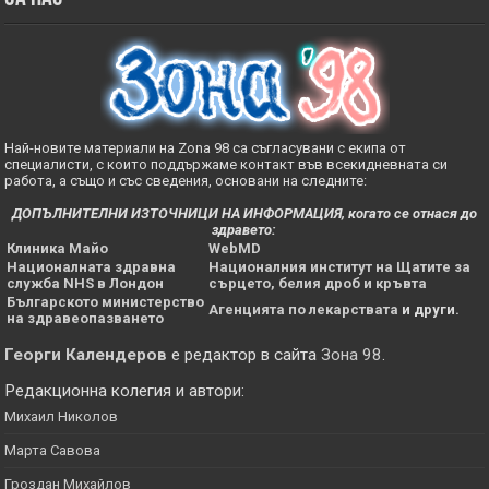
Най-новите материали на Zona 98 са съгласувани с екипа от
специалисти, с които поддържаме контакт във всекидневната си
работа, а също и със сведения, основани на следните:
ДОПЪЛНИТЕЛНИ ИЗТОЧНИЦИ НА ИНФОРМАЦИЯ, когато се отнася до
здравето:
Клиника Майо
WebMD
Националната здравна
Националния институт на Щатите за
служба NHS в Лондон
сърцето, белия дроб и кръвта
Българското министерство
Агенцията по лекарствата
и други.
на здравеопазването
Георги Календеров
е редактор в сайта
Зона 98
.
Редакционна колегия и автори:
Михаил Николов
Марта Савова
Гроздан Михайлов