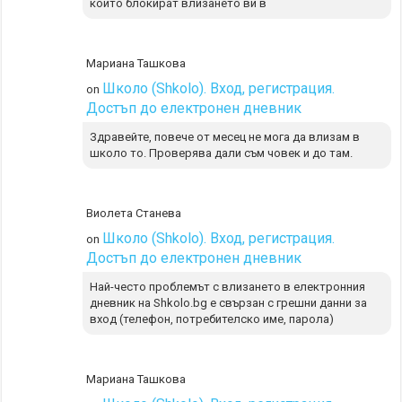
които блокират влизането ви в
Мариана Ташкова
Школо (Shkolo). Вход, регистрация.
on
Достъп до електронен дневник
Здравейте, повече от месец не мога да влизам в
школо то. Проверява дали съм човек и до там.
Виолета Станева
Школо (Shkolo). Вход, регистрация.
on
Достъп до електронен дневник
Най-често проблемът с влизането в електронния
дневник на Shkolo.bg е свързан с грешни данни за
вход (телефон, потребителско име, парола)
Мариана Ташкова