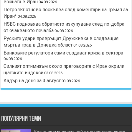
войната в Иран
04.08.2026
Петролът отново поскъпва след коментари на Тръмп за
Иран*
04.08.2026
HSBC подновява обратното изкупуване след по-добра
от очакваното печалба
04.08.2026
Руските удари превръщат Дружкивка в следващия
мъртъв град в Донецка област
04.08.2026
Банковите регулатори сами създават криза в сектора
04.08.2026
Силният оптимизъм около преговорите с Иран окрили
щатските индекси
03.08.2026
Кадър на деня за 3 август
03.08.2026
Популярни теми
Колко време се пие чай от смокинови листа