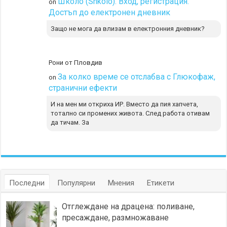
Школо (Shkolo). Вход, регистрация.
on
Достъп до електронен дневник
Защо не мога да влизам в електронния дневник?
Рони от Пловдив
За колко време се отслабва с Глюкофаж,
on
странични ефекти
И на мен ми откриха ИР. Вместо да пия хапчета,
тотално си промених живота. След работа отивам
да тичам. За
Последни
Популярни
Мнения
Етикети
Отглеждане на драцена: поливане,
пресаждане, размножаване