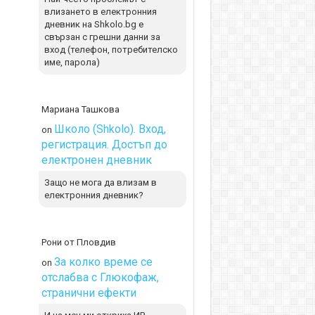
влизането в електронния
дневник на Shkolo.bg е
свързан с грешни данни за
вход (телефон, потребителско
име, парола)
Мариана Ташкова
Школо (Shkolo). Вход,
on
регистрация. Достъп до
електронен дневник
Защо не мога да влизам в
електронния дневник?
Рони от Пловдив
За колко време се
on
отслабва с Глюкофаж,
странични ефекти