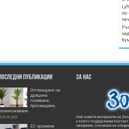
Lyf
по-
печ
Ръс
над
бу
Последни публикации
За нас
Отглеждане на
драцена:
поливане,
пресаждане,
размножаване
Най-новите материали на Zona
05.06.2026
с които поддържаме контакт 
сведения, основани на следни
ЕС промени