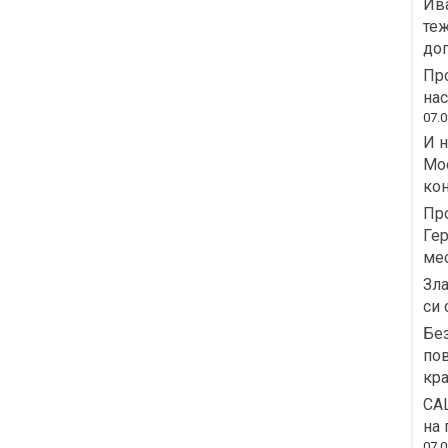
Ива
теж
дог
Про
на
07.0
И н
Moo
кон
Пр
Гер
ме
Зла
си 
Без
пов
кра
СА
на 
07.0