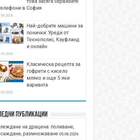
това засяга сервизите
телефони в София
.06.2026
Най-добрите машини за
понички: Уреди от
Технополис, Кауфланд
и онлайн
.05.2026
Класическа рецепта за
гофрети с кисело
мляко и още 5 яки
варианта
.05.2026
ледни публикации
леждане на драцена: поливане,
есаждане, размножаване
05.06.2026