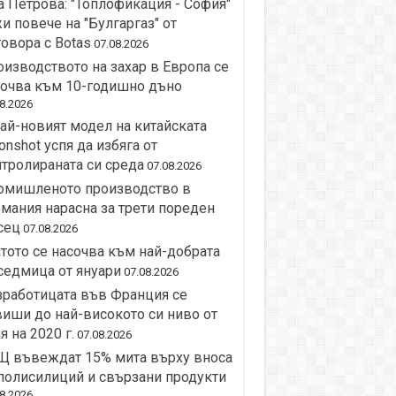
 Петрова: "Топлофикация - София"
и повече на "Булгаргаз" от
овора с Botas
07.08.2026
изводството на захар в Европа се
сочва към 10-годишно дъно
8.2026
ай-новият модел на китайската
nshot успя да избяга от
тролираната си среда
07.08.2026
омишленото производство в
мания нарасна за трети пореден
сец
07.08.2026
тото се насочва към най-добрата
седмица от януари
07.08.2026
работицата във Франция се
иши до най-високото си ниво от
я на 2020 г.
07.08.2026
Щ въвеждат 15% мита върху вноса
полисилиций и свързани продукти
8.2026