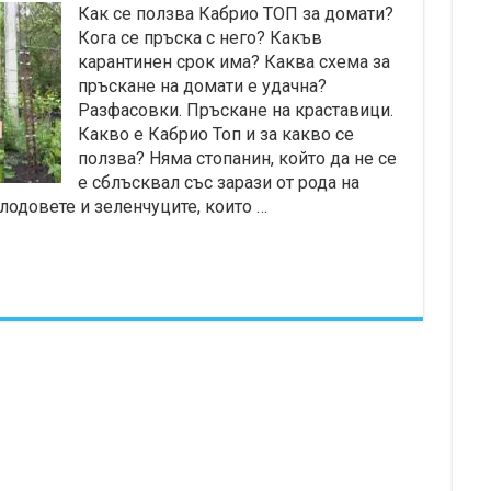
Как се ползва Кабрио ТОП за домати?
Кога се пръска с него? Какъв
карантинен срок има? Каква схема за
пръскане на домати е удачна?
Разфасовки. Пръскане на краставици.
Какво е Кабрио Топ и за какво се
ползва? Няма стопанин, който да не се
е сблъсквал със зарази от рода на
лодовете и зеленчуците, които …