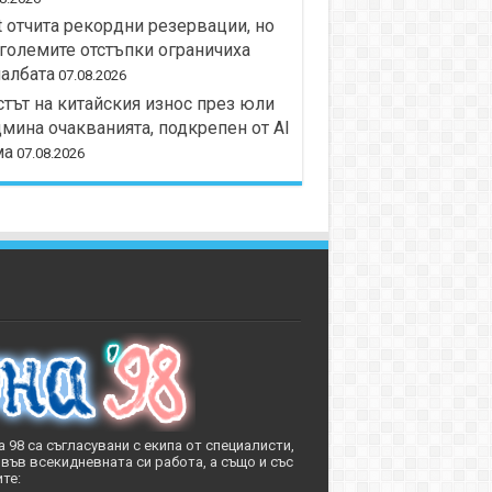
t отчита рекордни резервации, но
големите отстъпки ограничиха
албата
07.08.2026
тът на китайския износ през юли
мина очакванията, подкрепен от AI
ма
07.08.2026
 98 са съгласувани с екипа от специалисти,
във всекидневната си работа, а също и със
те: