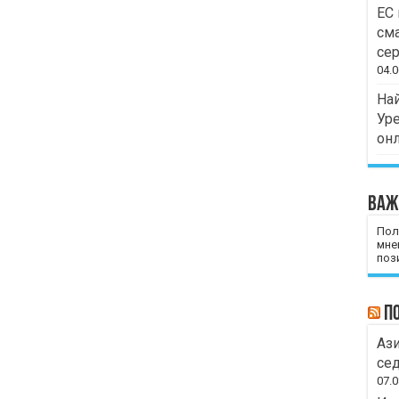
ЕС 
сма
сер
04.0
Най
Уре
он
Важ
Пол
мне
пози
П
Ази
сед
07.0