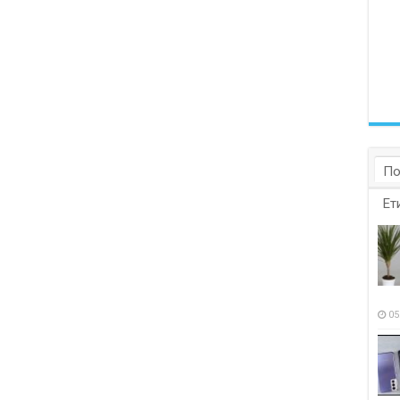
По
Ет
05