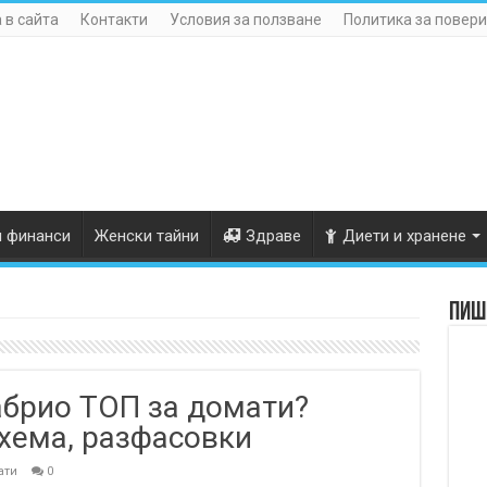
 в сайта
Контакти
Условия за ползване
Политика за повери
и финанси
Женски тайни
Здраве
Диети и хранене
Пише
Кабрио ТОП за домати?
схема, разфасовки
ати
0