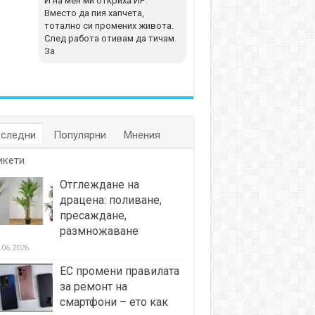
И на мен ми откриха ИР.
Вместо да пия хапчета,
тотално си промених живота.
След работа отивам да тичам.
За
следни
Популярни
Мнения
икети
Отглеждане на
драцена: поливане,
пресаждане,
размножаване
.06.2026
ЕС промени правилата
за ремонт на
смартфони – ето как