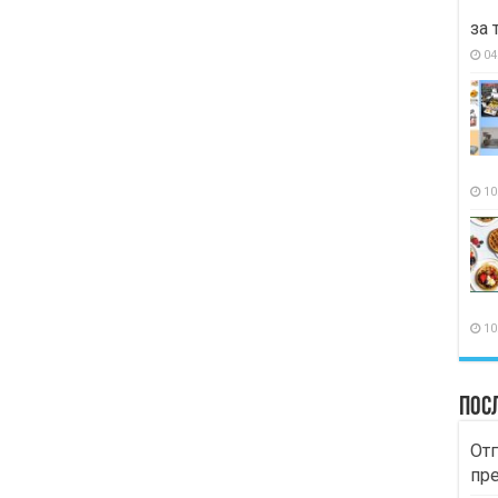
за 
04
10
10
Пос
Отг
пр