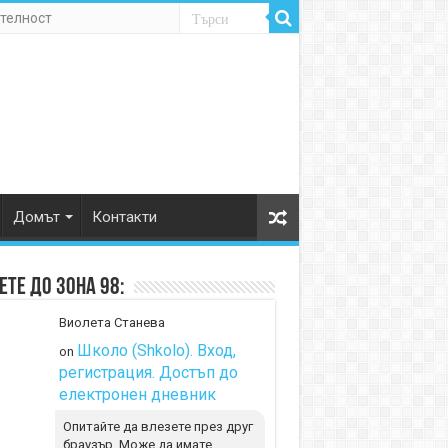
телност
Домът
Контакти
те до Зона 98:
Виолета Станева
Школо (Shkolo). Вход,
on
регистрация. Достъп до
електронен дневник
Опитайте да влезете през друг
браузър. Може да имате