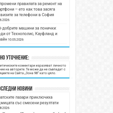
промени правилата за ремонт на
ртфони – ето как това засяга
визите за телефони в София
6.2026
-добрите машини за понички:
ди от Технополис, Кауфланд и
лайн
10.05.2026
но уточнение:
итическите коментари изразяват личното
ние на авторите. Те може да не съвпадат с
циите на Сайта „Зона 98“ като цяло.
оследни новини
атските пазари приключиха
мицата със смесени резултати
8.2026