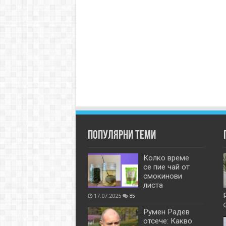
Популярни теми
Колко време
се пие чай от
смокинови
листа
17.07.2025
85
Румен Радев
отсече: Какво