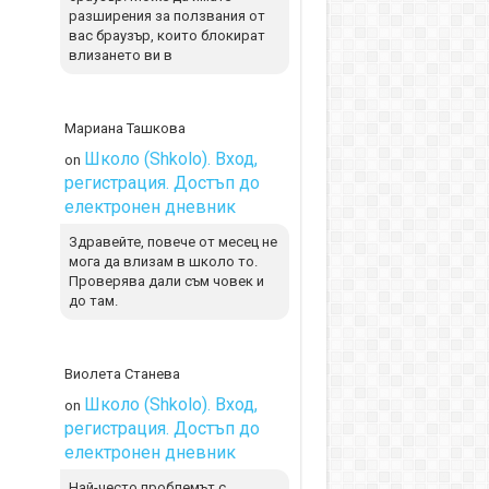
разширения за ползвания от
вас браузър, които блокират
влизането ви в
Мариана Ташкова
Школо (Shkolo). Вход,
on
регистрация. Достъп до
електронен дневник
Здравейте, повече от месец не
мога да влизам в школо то.
Проверява дали съм човек и
до там.
Виолета Станева
Школо (Shkolo). Вход,
on
регистрация. Достъп до
електронен дневник
Най-често проблемът с