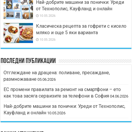
Най-добрите машини за понички: Уреди
от Технополис, Кауфланд и онлайн
10.05.2026
Класическа рецепта за гофрети с кисело
мляко и още 5 яки варианта
10.05.2026
Последни публикации
Отглеждане на драцена: поливане, пресаждане,
размножаване
05.06.2026
ЕС промени правилата за ремонт на смартфони – ето
как това засяга сервизите за телефони в София
04.06.2026
Най-добрите машини за понички: Уреди от Технополис,
Кауфланд и онлайн
10.05.2026