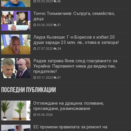
05.02.2023
65
Тончо Токмакчиев: Съпруга, семейство,
деца
03.06.2025
31
Лаура Кьовеши: Г-н Борисов е избил 20
души заради 23 млн. лв., отива в затвора!
27.07.2022
24
Радев затрива Янев след гласуването за
Украйна: Парламент няма да видиш пак,
предателю!
03.11.2022
21
Последни публикации
Отглеждане на драцена: поливане,
пресаждане, размножаване
05.06.2026
ЕС промени правилата за ремонт на