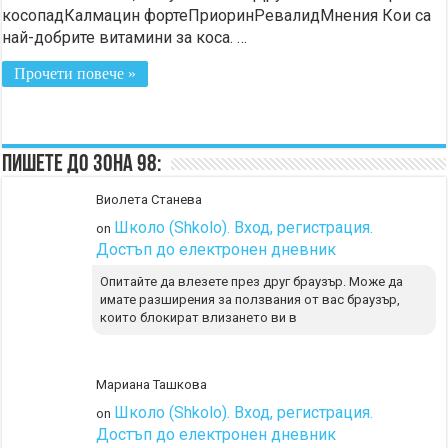
косопадКалмацин фортеПриоринРевалидМнения Кои са
най-добрите витамини за коса. …
Прочети повече »
Пишете до Зона 98:
Виолета Станева
Школо (Shkolo). Вход, регистрация.
on
Достъп до електронен дневник
Опитайте да влезете през друг браузър. Може да
имате разширения за ползвания от вас браузър,
които блокират влизането ви в
Мариана Ташкова
Школо (Shkolo). Вход, регистрация.
on
Достъп до електронен дневник