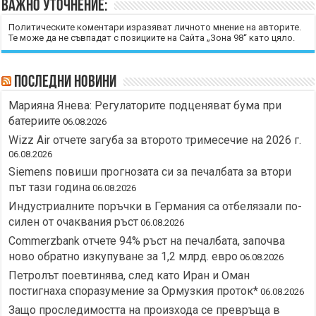
Важно уточнение:
Политическите коментари изразяват личното мнение на авторите.
Те може да не съвпадат с позициите на Сайта „Зона 98“ като цяло.
Последни новини
Марияна Янева: Регулаторите подценяват бума при
батериите
06.08.2026
Wizz Air отчете загуба за второто тримесечие на 2026 г.
06.08.2026
Siemens повиши прогнозата си за печалбата за втори
път тази година
06.08.2026
Индустриалните поръчки в Германия са отбелязали по-
силен от очаквания ръст
06.08.2026
Commerzbank отчете 94% ръст на печалбата, започва
ново обратно изкупуване за 1,2 млрд. евро
06.08.2026
Петролът поевтинява, след като Иран и Оман
постигнаха споразумение за Ормузкия проток*
06.08.2026
Защо проследимостта на произхода се превръща в