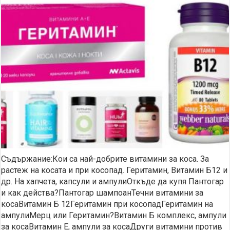
Съдържание:Кои са най-добрите витамини за коса. За
растеж на косата и при косопад. Геритамин, Витамин Б12 и
др. На хапчета, капсули и ампулиОткъде да купя Пантогар
и как действа?Пантогар шампоанТечни витамини за
косаВитамин Б 12Геритамин при косопадГеритамин на
ампулиМерц или Геритамин?Витамин Б комплекс, ампули
за косаВитамин Е, ампули за косаДруги витамини против