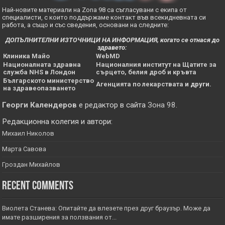
Най-новите материали на Zona 98 са съгласувани с екипа от
специалисти, с които поддържаме контакт във всекидневната си
работа, а също и със сведения, основани на следните:
ДОПЪЛНИТЕЛНИ ИЗТОЧНИЦИ НА ИНФОРМАЦИЯ, когато се отнася до
здравето:
Клиника Майо
WebMD
Националната здравна
Националния институт на Щатите за
служба NHS в Лондон
сърцето, белия дроб и кръвта
Българското министерство
Агенцията по лекарствата
и други.
на здравеопазването
Георги Календеров
е редактор в сайта
Зона 98
.
Редакционна колегия и автори:
Михаил Николов
Марта Савова
Гроздан Михайлов
Recent Comments
Виолета Станева: Опитайте да влезете през друг браузър. Може да
имате разширения за ползвания от...