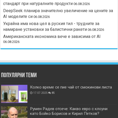
стандарт при натуралните продукти
06.08.2026
DeepSeek планира значително увеличение на цените за
AI моделите си
06.08.2026
Украйна има нова цел в руския тил - трудните за
намиране установки за балистични ракети
06.08.2026
Американската икономика вече е зависима от АІ
06.08.2026
Популярни теми
Колко време се пие чай от смокинови листа
17.07.2025
85
Румен Радев отсече: Какво евро с клоуни
като Бойко Борисов и Кирил Петков?