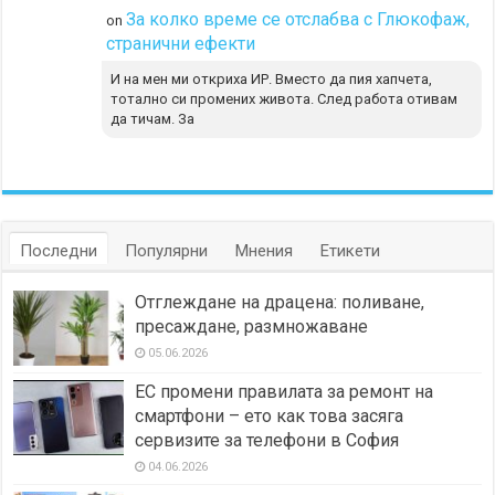
За колко време се отслабва с Глюкофаж,
on
странични ефекти
И на мен ми откриха ИР. Вместо да пия хапчета,
тотално си промених живота. След работа отивам
да тичам. За
Последни
Популярни
Мнения
Етикети
Отглеждане на драцена: поливане,
пресаждане, размножаване
05.06.2026
ЕС промени правилата за ремонт на
смартфони – ето как това засяга
сервизите за телефони в София
04.06.2026