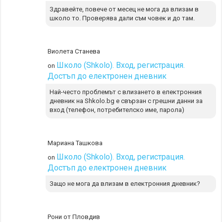
Здравейте, повече от месец не мога да влизам в
школо то. Проверява дали съм човек и до там.
Виолета Станева
Школо (Shkolo). Вход, регистрация.
on
Достъп до електронен дневник
Най-често проблемът с влизането в електронния
дневник на Shkolo.bg е свързан с грешни данни за
вход (телефон, потребителско име, парола)
Мариана Ташкова
Школо (Shkolo). Вход, регистрация.
on
Достъп до електронен дневник
Защо не мога да влизам в електронния дневник?
Рони от Пловдив