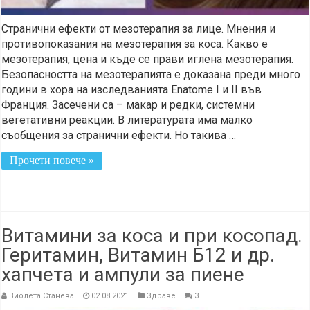
Странични ефекти от мезотерапия за лице. Мнения и
противопоказания на мезотерапия за коса. Какво е
мезотерапия, цена и къде се прави иглена мезотерапия.
Безопасността на мезотерапията е доказана преди много
години в хора на изследванията Enatome I и II във
Франция. Засечени са – макар и редки, системни
вегетативни реакции. В литературата има малко
съобщения за странични ефекти. Но такива …
Прочети повече »
Витамини за коса и при косопад.
Геритамин, Витамин Б12 и др.
хапчета и ампули за пиене
Виолета Станева
02.08.2021
Здраве
3