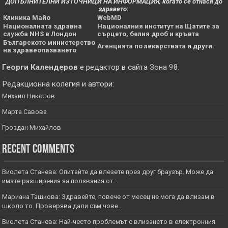
ДОПЪЛНИТЕЛНИ ИЗТОЧНИЦИ НА ИНФОРМАЦИЯ, когато се отнася до
здравето:
Клиника Майо
WebMD
Националната здравна
Националния институт на Щатите за
служба NHS в Лондон
сърцето, белия дроб и кръвта
Българското министерство
Агенцията по лекарствата
и други.
на здравеопазването
Георги Календеров
е редактор в сайта
Зона 98
.
Редакционна колегия и автори:
Михаил Николов
Марта Савова
Гроздан Михайлов
Recent Comments
Виолета Станева: Опитайте да влезете през друг браузър. Може да
имате разширения за ползвания от...
Мариана Ташкова: Здравейте, повече от месец не мога да влизам в
школо то. Проверява дали съм чове...
Виолета Станева: Най-често проблемът с влизането в електронния