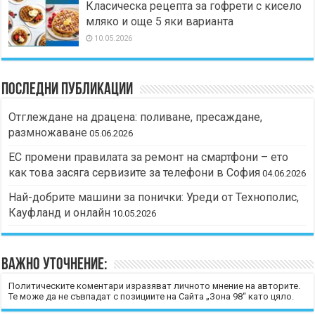
Класическа рецепта за гофрети с кисело
мляко и още 5 яки варианта
10.05.2026
Последни публикации
Отглеждане на драцена: поливане, пресаждане,
размножаване
05.06.2026
ЕС промени правилата за ремонт на смартфони – ето
как това засяга сервизите за телефони в София
04.06.2026
Най-добрите машини за понички: Уреди от Технополис,
Кауфланд и онлайн
10.05.2026
Важно уточнение:
Политическите коментари изразяват личното мнение на авторите.
Те може да не съвпадат с позициите на Сайта „Зона 98“ като цяло.