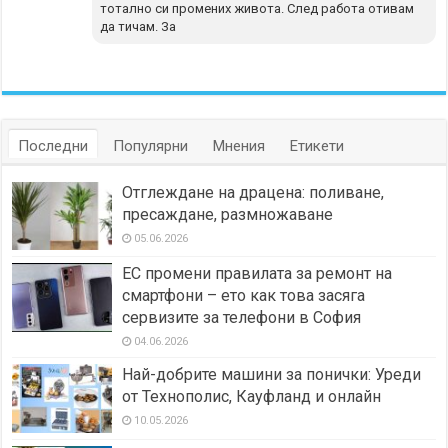
тотално си промених живота. След работа отивам
да тичам. За
Последни
Популярни
Мнения
Етикети
Отглеждане на драцена: поливане,
пресаждане, размножаване
05.06.2026
ЕС промени правилата за ремонт на
смартфони – ето как това засяга
сервизите за телефони в София
04.06.2026
Най-добрите машини за понички: Уреди
от Технополис, Кауфланд и онлайн
10.05.2026