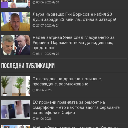
03.06.2025
31
Лаура Кьовеши: Г-н Борисов е избил 20
души заради 23 млн. лв., отива в затвора!
27.07.2022
24
Радев затрива Янев след гласуването за
Украйна: Парламент няма да видиш пак,
предателю!
03.11.2022
21
Последни публикации
Отглеждане на драцена: поливане,
пресаждане, размножаване
05.06.2026
ЕС промени правилата за ремонт на
смартфони – ето как това засяга сервизите
за телефони в София
04.06.2026
Най-добрите машини за понички: Уреди от