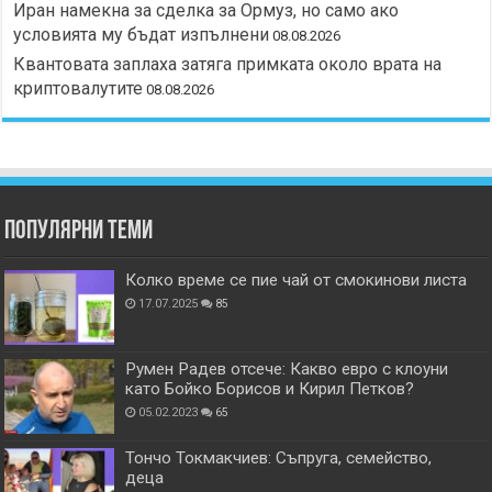
Иран намекна за сделка за Ормуз, но само ако
условията му бъдат изпълнени
08.08.2026
Квантовата заплаха затяга примката около врата на
криптовалутите
08.08.2026
Популярни теми
Колко време се пие чай от смокинови листа
17.07.2025
85
Румен Радев отсече: Какво евро с клоуни
като Бойко Борисов и Кирил Петков?
05.02.2023
65
Тончо Токмакчиев: Съпруга, семейство,
деца