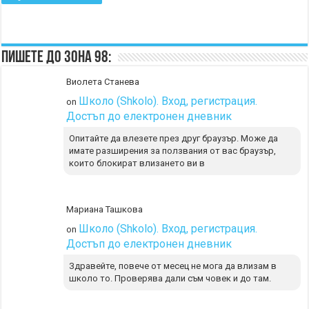
Пишете до Зона 98:
Виолета Станева
Школо (Shkolo). Вход, регистрация.
on
Достъп до електронен дневник
Опитайте да влезете през друг браузър. Може да
имате разширения за ползвания от вас браузър,
които блокират влизането ви в
Мариана Ташкова
Школо (Shkolo). Вход, регистрация.
on
Достъп до електронен дневник
Здравейте, повече от месец не мога да влизам в
школо то. Проверява дали съм човек и до там.