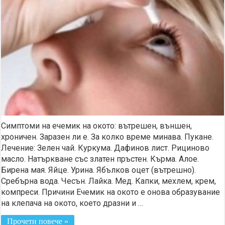
Симптоми на ечемик на окото: вътрешен, външен,
хроничен. Заразен ли е. За колко време минава. Пукане.
Лечение: Зелен чай. Куркума. Дафинов лист. Рициново
масло. Натъркване със златен пръстен. Кърма. Алое.
Бирена мая. Яйце. Урина. Ябълков оцет (вътрешно).
Сребърна вода. Чесън. Лайка. Мед. Капки, мехлем, крем,
компреси. Причини Ечемик на окото е онова образувание
на клепача на окото, което дразни и …
Прочети повече »