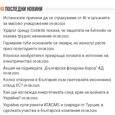
Последни новини
Истинските причини да се страхуваме от AI и оръжията
за масово унищожение
09.08.2026
Ударът срещу Coinkite показа, че защитата на биткойн се
оказва трудно начинание
09.08.2026
Германия губи основните си пазари, но износът расте
през полугодието
09.08.2026
Японски изобретател превръща почвата в източник на
електричество
09.08.2026
Акция на седмицата: „Българска фондова борса“ АД
09.08.2026
Колко отворена е България към световната икономика
отвъд ЕС?
09.08.2026
Как ще изглежда енергетиката след края на войната в
Украйна?
09.08.2026
Украйна купи ракети ATACMS и снаряди от Турция, в
сделката участва и българска компания
09.08.2026