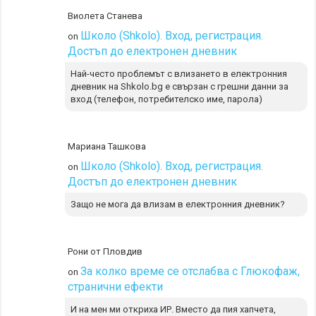
Виолета Станева
Школо (Shkolo). Вход, регистрация.
on
Достъп до електронен дневник
Най-често проблемът с влизането в електронния
дневник на Shkolo.bg е свързан с грешни данни за
вход (телефон, потребителско име, парола)
Мариана Ташкова
Школо (Shkolo). Вход, регистрация.
on
Достъп до електронен дневник
Защо не мога да влизам в електронния дневник?
Рони от Пловдив
За колко време се отслабва с Глюкофаж,
on
странични ефекти
И на мен ми откриха ИР. Вместо да пия хапчета,