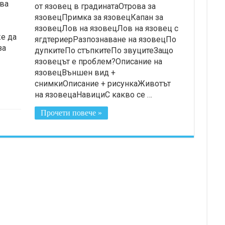
ява
от язовец в градинатаОтрова за
язовецПримка за язовецКапан за
язовецЛов на язовецЛов на язовец с
е да
ягдтериерРазпознаване на язовецПо
за
дупкитеПо стъпкитеПо звуцитеЗащо
язовецът е проблем?Описание на
язовецВъншен вид +
снимкиОписание + рисункаЖивотът
на язовецаНавициС какво се …
Прочети повече »