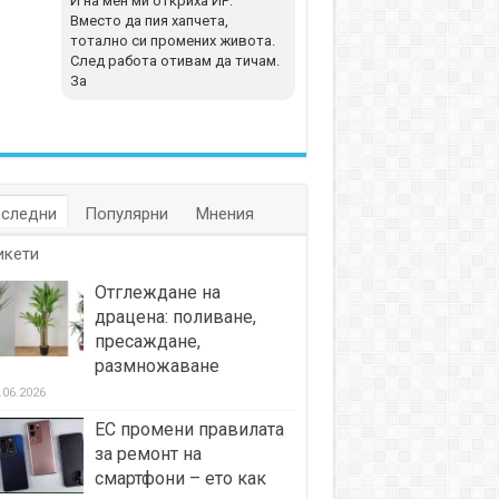
И на мен ми откриха ИР.
Вместо да пия хапчета,
тотално си промених живота.
След работа отивам да тичам.
За
следни
Популярни
Мнения
икети
Отглеждане на
драцена: поливане,
пресаждане,
размножаване
.06.2026
ЕС промени правилата
за ремонт на
смартфони – ето как