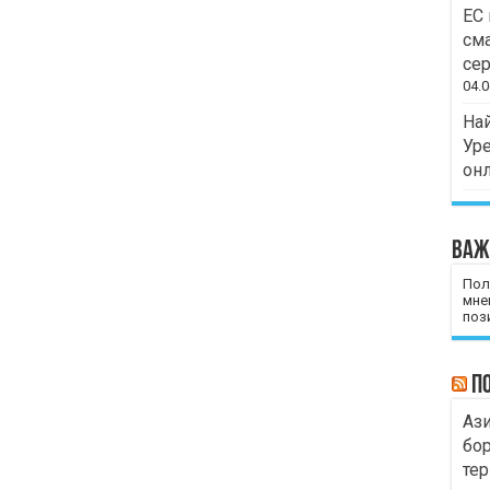
ЕС 
сма
сер
04.0
Най
Уре
он
Важ
Пол
мне
пози
П
Ази
бор
тер