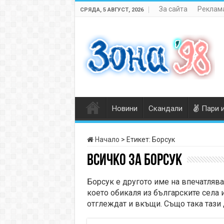
За сайта
Реклама
СРЯДА, 5 АВГУСТ, 2026
Новини
Скандали
Пари 
Начало
>
Етикет:
Борсук
Всичко за
Борсук
Борсук е другото име на впечатляв
което обикаля из българските села 
отглеждат и вкъщи. Също така тази 