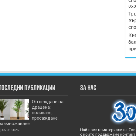
спо
05.0
Тръ
вър
спо
Кие
бал
при
Последни публикации
За нас
Отглеждане на
драцена:
поливане,
пресаждане,
размножаване
Най-новите материали на Zona
05.06.2026
с които поддържаме контакт 