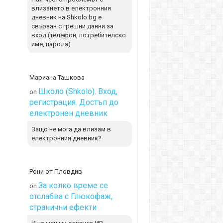
влизането в електронния
дневник на Shkolo.bg е
свързан с грешни данни за
вход (телефон, потребителско
име, парола)
Мариана Ташкова
Школо (Shkolo). Вход,
on
регистрация. Достъп до
електронен дневник
Защо не мога да влизам в
електронния дневник?
Рони от Пловдив
За колко време се
on
отслабва с Глюкофаж,
странични ефекти