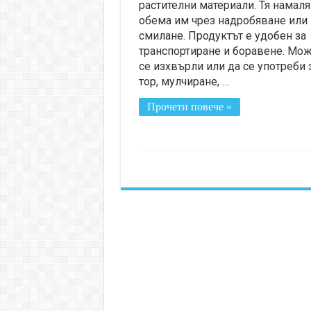
растителни материали. Тя намал
обема им чрез надробяване или
смилане. Продуктът е удобен за
транспортиране и боравене. Мож
се изхвърли или да се употреби 
тор, мулчиране, …
Прочети повече »