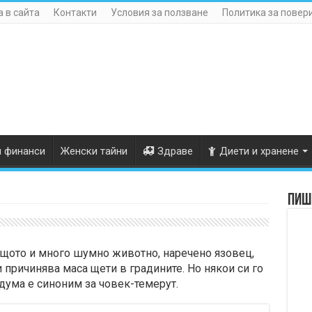
 в сайта
Контакти
Условия за ползване
Политика за повер
и финанси
Женски тайни
Здраве
Диети и хранене
Пише
ащото и много шумно животно, наречено язовец,
и причинява маса щети в градините. Но някои си го
дума е синоним за човек-темерут.