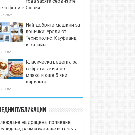
това засяга сервизите
телефони в София
.06.2026
Най-добрите машини за
понички: Уреди от
Технополис, Кауфланд
и онлайн
.05.2026
Класическа рецепта за
гофрети с кисело
мляко и още 5 яки
варианта
.05.2026
ледни публикации
леждане на драцена: поливане,
есаждане, размножаване
05.06.2026