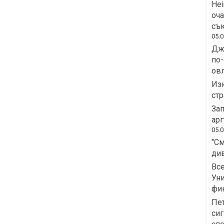
Hei
оча
сък
05.0
Дж
по-
овл
Изк
стр
Зап
арг
05.0
"См
див
Все
Уни
фин
Пет
сиг