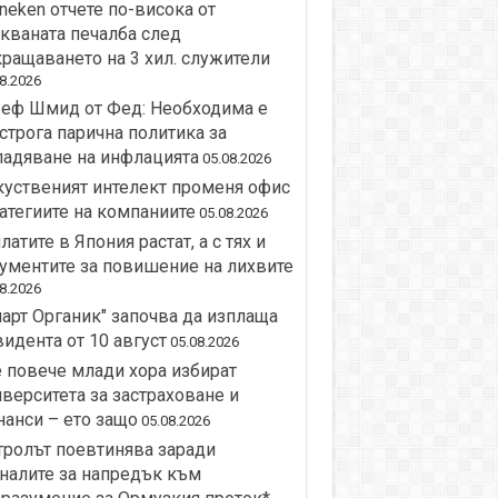
neken отчете по-висока от
кваната печалба след
ращаването на 3 хил. служители
8.2026
еф Шмид от Фед: Необходима е
строга парична политика за
адяване на инфлацията
05.08.2026
уственият интелект променя офис
атегиите на компаниите
05.08.2026
латите в Япония растат, а с тях и
ументите за повишение на лихвите
8.2026
арт Органик" започва да изплаща
идента от 10 август
05.08.2026
 повече млади хора избират
верситета за застраховане и
анси – ето защо
05.08.2026
ролът поевтинява заради
налите за напредък към