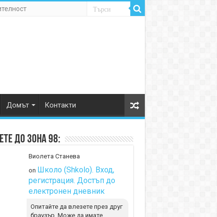
ителност
Домът
Контакти
те до Зона 98:
Виолета Станева
Школо (Shkolo). Вход,
on
регистрация. Достъп до
електронен дневник
Опитайте да влезете през друг
браузър. Може да имате