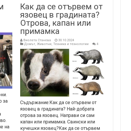
м
Как да се отървем от
язовец в градината?
Отрова, капан или
примамка
Виолета Станева
30.10.2024
Домът
,
Животни
,
Техника и технологии
4
ни.
р за
Съдържание:Как да се отървем от
язовец в градината? Най-добрата
а
отрова за язовец. Направи си сам
во.
капан или примамка. Свински или
е на
кучешки язовец?Как да се отървем