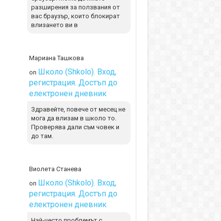
разширения за ползвания от
вас браузър, които блокират
влизането ви в
Мариана Ташкова
Школо (Shkolo). Вход,
on
регистрация. Достъп до
електронен дневник
Здравейте, повече от месец не
мога да влизам в школо то.
Проверява дали съм човек и
до там.
Виолета Станева
Школо (Shkolo). Вход,
on
регистрация. Достъп до
електронен дневник
Най-често проблемът с