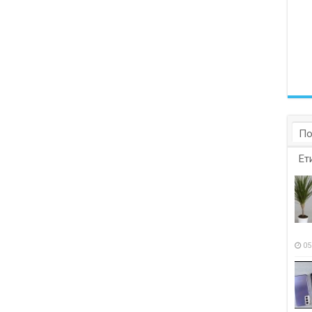
По
Ет
05