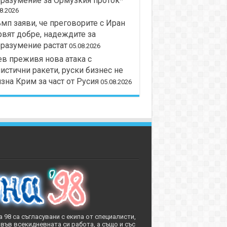
разумение за Ормузкия проток*
8.2026
мп заяви, че преговорите с Иран
вят добре, надеждите за
разумение растат
05.08.2026
в преживя нова атака с
истични ракети, руски бизнес не
зна Крим за част от Русия
05.08.2026
 98 са съгласувани с екипа от специалисти,
във всекидневната си работа, а също и със