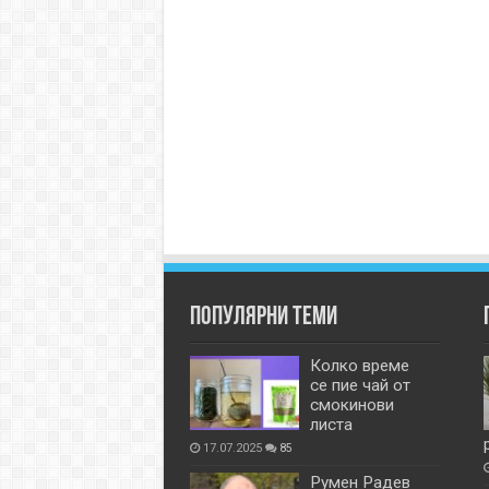
Популярни теми
Колко време
се пие чай от
смокинови
листа
17.07.2025
85
Румен Радев