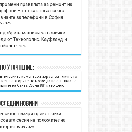
промени правилата за ремонт на
ртфони – ето как това засяга
визите за телефони в София
6.2026
-добрите машини за понички:
ди от Технополис, Кауфланд и
лайн
10.05.2026
но уточнение:
итическите коментари изразяват личното
ние на авторите. Те може да не съвпадат с
циите на Сайта „Зона 98“ като цяло.
оследни новини
атските пазари приключиха
совата сесия на положителна
итория
05.08.2026