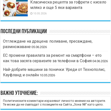
Класическа рецепта за гофрети с кисело
мляко и още 5 яки варианта
10.05.2026
Последни публикации
Отглеждане на драцена: поливане, пресаждане,
размножаване
05.06.2026
ЕС промени правилата за ремонт на смартфони – ето
как това засяга сервизите за телефони в София
04.06.2026
Най-добрите машини за понички: Уреди от Технополис,
Кауфланд и онлайн
10.05.2026
Важно уточнение:
Политическите коментари изразяват личното мнение на авторите.
Те може да не съвпадат с позициите на Сайта „Зона 98“ като цяло.