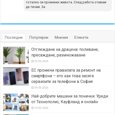
тотално си промених живота. След работа отивам
да тичам. За
Последни
Популярни
Мнения
Етикети
Отглеждане на драцена: поливане,
пресаждане, размножаване
05.06.2026
ЕС промени правилата за ремонт на
смартфони – ето как това засяга
сервизите за телефони в София
04.06.2026
Най-добрите машини за понички: Уреди
от Технополис, Кауфланд и онлайн
10.05.2026