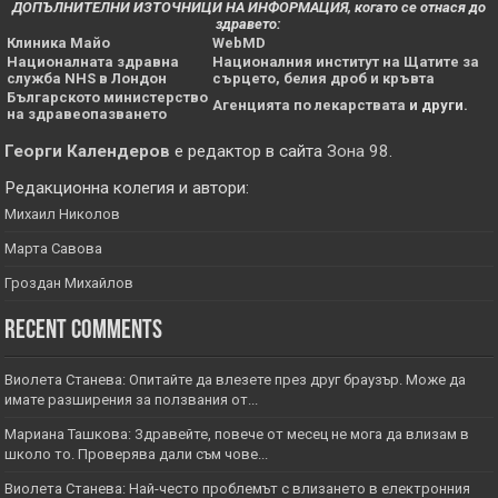
ДОПЪЛНИТЕЛНИ ИЗТОЧНИЦИ НА ИНФОРМАЦИЯ, когато се отнася до
здравето:
Клиника Майо
WebMD
Националната здравна
Националния институт на Щатите за
служба NHS в Лондон
сърцето, белия дроб и кръвта
Българското министерство
Агенцията по лекарствата
и други.
на здравеопазването
Георги Календеров
е редактор в сайта
Зона 98
.
Редакционна колегия и автори:
Михаил Николов
Марта Савова
Гроздан Михайлов
Recent Comments
Виолета Станева: Опитайте да влезете през друг браузър. Може да
имате разширения за ползвания от...
Мариана Ташкова: Здравейте, повече от месец не мога да влизам в
школо то. Проверява дали съм чове...
Виолета Станева: Най-често проблемът с влизането в електронния