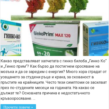
Какво представляват хапчетата с гинко билоба „Гинко Ко“
и „Гинко прим“? Как бързо да постигнем оросяване на
мозъка и да се заредим с енергия? Много хора страдат от
усещането за студени ръце и крака, за скованост в
пръстите на крайниците. Често тези симптоми се засилват
през по-студените месеци на годината. На какво се
дължат те? Основната причина е недостатъчното
кръвооросяване. …
Прочети повече »