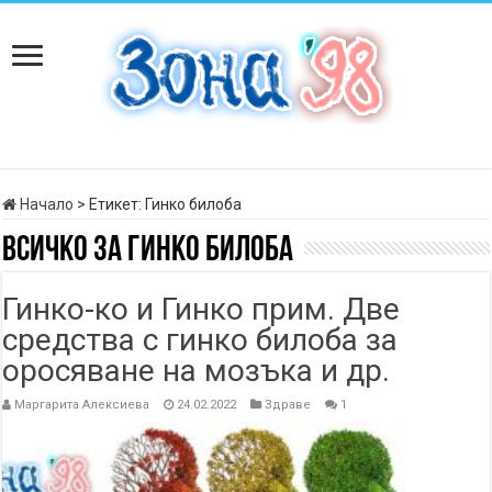
Начало
>
Етикет:
Гинко билоба
Всичко за
Гинко билоба
Гинко-ко и Гинко прим. Две
средства с гинко билоба за
оросяване на мозъка и др.
Маргарита Алексиева
24.02.2022
Здраве
1