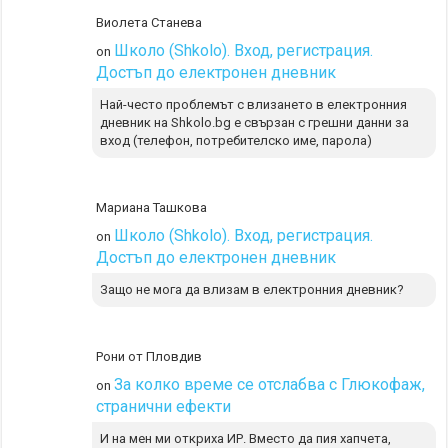
Виолета Станева
Школо (Shkolo). Вход, регистрация.
on
Достъп до електронен дневник
Най-често проблемът с влизането в електронния
дневник на Shkolo.bg е свързан с грешни данни за
вход (телефон, потребителско име, парола)
Мариана Ташкова
Школо (Shkolo). Вход, регистрация.
on
Достъп до електронен дневник
Защо не мога да влизам в електронния дневник?
Рони от Пловдив
За колко време се отслабва с Глюкофаж,
on
странични ефекти
И на мен ми откриха ИР. Вместо да пия хапчета,