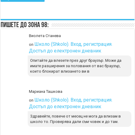
Пишете до Зона 98:
Виолета Станева
Школо (Shkolo). Вход, регистрация.
on
Достъп до електронен дневник
Опитайте да влезете през друг браузър. Може да
имате разширения за ползвания от вас браузър,
които блокират влизането ви в
Мариана Ташкова
Школо (Shkolo). Вход, регистрация.
on
Достъп до електронен дневник
Здравейте, повече от месец не мога да влизам в
школо то. Проверява дали съм човек и до там.