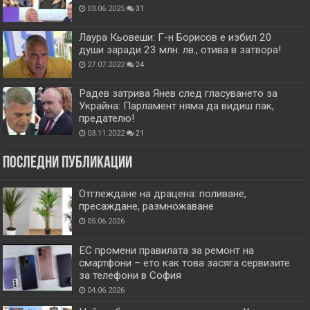
03.06.2025
31
Лаура Кьовеши: Г-н Борисов е избил 20
души заради 23 млн. лв., отива в затвора!
27.07.2022
24
Радев затрива Янев след гласуването за
Украйна: Парламент няма да видиш пак,
предателю!
03.11.2022
21
Последни публикации
Отглеждане на драцена: поливане,
пресаждане, размножаване
05.06.2026
ЕС промени правилата за ремонт на
смартфони – ето как това засяга сервизите
за телефони в София
04.06.2026