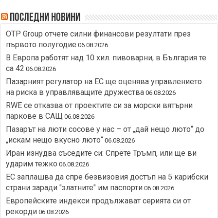
Последни новини
OTP Group отчете силни финансови резултати през
първото полугодие
06.08.2026
В Европа работят над 10 хил. пивоварни, в България те
са 42
06.08.2026
Пазарният регулатор на ЕС ще оценява управлението
на риска в управляващите дружества
06.08.2026
RWE се отказва от проектите си за морски вятърни
паркове в САЩ
06.08.2026
Пазарът на люти сосове у нас – от „дай нещо люто“ до
„искам нещо вкусно люто“
06.08.2026
Иран изнудва съседите си: Спрете Тръмп, или ще ви
ударим тежко
06.08.2026
ЕС заплашва да спре безвизовия достъп на 5 карибски
страни заради "златните" им паспорти
06.08.2026
Европейските индекси продължават серията си от
рекорди
06.08.2026