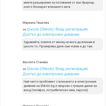
имате разширения за ползвания от вас браузър,
които блокират влизането ви в
Мариана Ташкова
Школо (Shkolo). Вход, регистрация.
on
Достъп до електронен дневник
Здравейте, повече от месец не мога да влизам в
школо то. Проверява дали съм човек и до там.
Виолета Станева
Школо (Shkolo). Вход, регистрация.
on
Достъп до електронен дневник
Най-често проблемът с влизането в електронния
дневник на Shkolo.bg е свързан с грешни данни за
вход (телефон, потребителско име, парола)
Мариана Ташкова