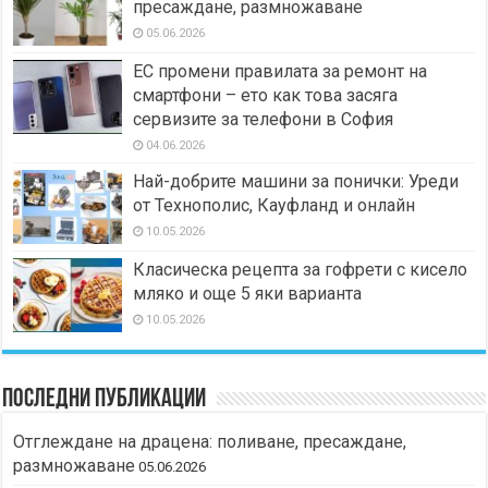
пресаждане, размножаване
05.06.2026
ЕС промени правилата за ремонт на
смартфони – ето как това засяга
сервизите за телефони в София
04.06.2026
Най-добрите машини за понички: Уреди
от Технополис, Кауфланд и онлайн
10.05.2026
Класическа рецепта за гофрети с кисело
мляко и още 5 яки варианта
10.05.2026
Последни публикации
Отглеждане на драцена: поливане, пресаждане,
размножаване
05.06.2026