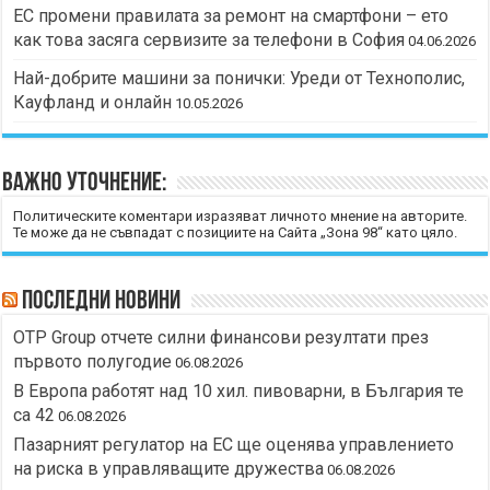
ЕС промени правилата за ремонт на смартфони – ето
как това засяга сервизите за телефони в София
04.06.2026
Най-добрите машини за понички: Уреди от Технополис,
Кауфланд и онлайн
10.05.2026
Важно уточнение:
Политическите коментари изразяват личното мнение на авторите.
Те може да не съвпадат с позициите на Сайта „Зона 98“ като цяло.
Последни новини
OTP Group отчете силни финансови резултати през
първото полугодие
06.08.2026
В Европа работят над 10 хил. пивоварни, в България те
са 42
06.08.2026
Пазарният регулатор на ЕС ще оценява управлението
на риска в управляващите дружества
06.08.2026