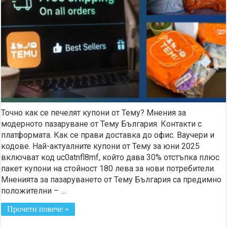
Точно как се печелят купони от Тему? Мнения за
модерното пазаруване от Тему България. Контакти с
платформата. Как се прави доставка до офис. Ваучери и
кодове. Най-актуалните купони от Тему за юни 2025
включват код uc0atnfl8mf, който дава 30% отстъпка плюс
пакет купони на стойност 180 лева за нови потребители.
Мненията за пазаруването от Тему България са предимно
положителни – …
Прочети повече »