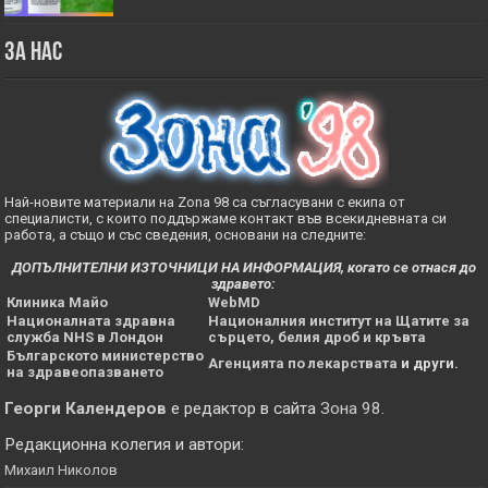
За нас
Най-новите материали на Zona 98 са съгласувани с екипа от
специалисти, с които поддържаме контакт във всекидневната си
работа, а също и със сведения, основани на следните:
ДОПЪЛНИТЕЛНИ ИЗТОЧНИЦИ НА ИНФОРМАЦИЯ, когато се отнася до
здравето:
Клиника Майо
WebMD
Националната здравна
Националния институт на Щатите за
служба NHS в Лондон
сърцето, белия дроб и кръвта
Българското министерство
Агенцията по лекарствата
и други.
на здравеопазването
Георги Календеров
е редактор в сайта
Зона 98
.
Редакционна колегия и автори:
Михаил Николов