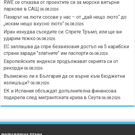
RWE се отказва от проектите си за морски вятърни
паркове в САЩ
06.08.2026
Пазарът на люти сосове у нас – от „дай нещо люто“ до
„искам нещо вкусно люто“
06.08.2026
Иран изнудва съседите си: Спрете Тръмп, или ще ви
ударим тежко
06.08.2026
ЕС заплашва да спре безвизовия достъп на 5 карибски
страни заради "златните" им паспорти
06.08.2026
Европейските индекси продължават серията си от
рекорди
06.08.2026
Възможно ли е България да се върне към бюджетни
излишъци?
06.08.2026
ЕК и Испания обсъждат допълнителна финансова
подкрепа след мигрантската криза в Сеута
06.08.2026