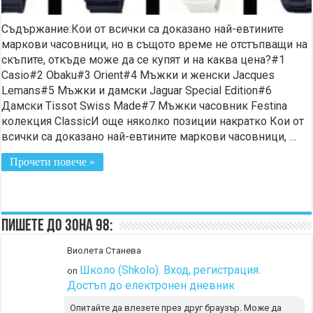
Съдържание:Кои от всички са доказано най-евтините
маркови часовници, но в същото време не отстъпващи на
скъпите, откъде може да се купят и на каква цена?#1
Casio#2 Obaku#3 Orient#4 Мъжки и женски Jacques
Lemans#5 Мъжки и дамски Jaguar Special Edition#6
Дамски Tissot Swiss Made#7 Мъжки часовник Festina
колекция ClassicИ още няколко позиции накратко Кои от
всички са доказано най-евтините маркови часовници, …
Прочети повече »
Пишете до Зона 98:
Виолета Станева
Школо (Shkolo). Вход, регистрация.
on
Достъп до електронен дневник
Опитайте да влезете през друг браузър. Може да