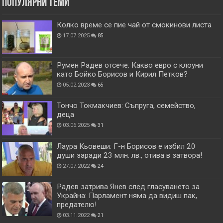
Популярни теми
Колко време се пие чай от смокинови листа
17.07.2025
85
Румен Радев отсече: Какво евро с клоуни
като Бойко Борисов и Кирил Петков?
05.02.2023
65
Тончо Токмакчиев: Съпруга, семейство,
деца
03.06.2025
31
Лаура Кьовеши: Г-н Борисов е избил 20
души заради 23 млн. лв., отива в затвора!
27.07.2022
24
Радев затрива Янев след гласуването за
Украйна: Парламент няма да видиш пак,
предателю!
03.11.2022
21