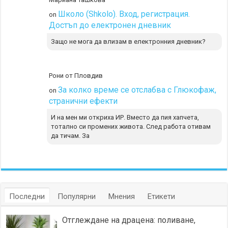
Школо (Shkolo). Вход, регистрация.
on
Достъп до електронен дневник
Защо не мога да влизам в електронния дневник?
Рони от Пловдив
За колко време се отслабва с Глюкофаж,
on
странични ефекти
И на мен ми откриха ИР. Вместо да пия хапчета,
тотално си промених живота. След работа отивам
да тичам. За
Последни
Популярни
Мнения
Етикети
Отглеждане на драцена: поливане,