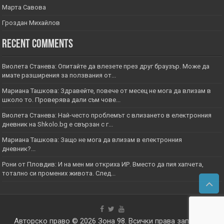
Марта Савова
Гроздан Михайлов
Recent Comments
Виолета Станева: Опитайте да влезете през друг браузър. Може да
имате разширения за ползвания от...
Мариана Ташкова: Здравейте, повече от месец не мога да влизам в
школо то. Проверява дали съм чове...
Виолета Станева: Най-често проблемът с влизането в електронния
дневник на Shkolo.bg е свързан с г...
Мариана Ташкова: Защо не мога да влизам в електронния
дневник?...
Рони от Пловдив: И на мен ми откриха ИР. Вместо да пия хапчета,
тотално си промених живота. След...
Авторско право © 2026
Зона 98
. Всички права запазени.