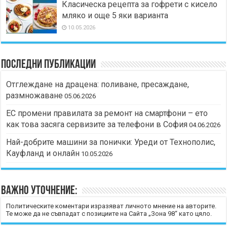
Класическа рецепта за гофрети с кисело
мляко и още 5 яки варианта
10.05.2026
Последни публикации
Отглеждане на драцена: поливане, пресаждане,
размножаване
05.06.2026
ЕС промени правилата за ремонт на смартфони – ето
как това засяга сервизите за телефони в София
04.06.2026
Най-добрите машини за понички: Уреди от Технополис,
Кауфланд и онлайн
10.05.2026
Важно уточнение:
Политическите коментари изразяват личното мнение на авторите.
Те може да не съвпадат с позициите на Сайта „Зона 98“ като цяло.