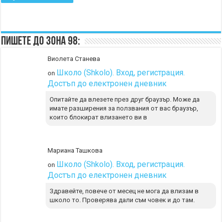
Пишете до Зона 98:
Виолета Станева
Школо (Shkolo). Вход, регистрация.
on
Достъп до електронен дневник
Опитайте да влезете през друг браузър. Може да
имате разширения за ползвания от вас браузър,
които блокират влизането ви в
Мариана Ташкова
Школо (Shkolo). Вход, регистрация.
on
Достъп до електронен дневник
Здравейте, повече от месец не мога да влизам в
школо то. Проверява дали съм човек и до там.