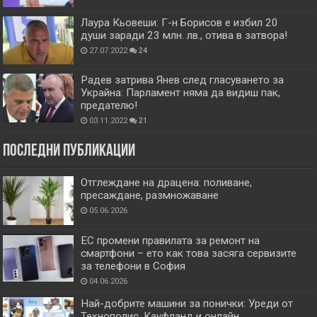
Лаура Кьовеши: Г-н Борисов е избил 20
души заради 23 млн. лв., отива в затвора!
27.07.2022
24
Радев затрива Янев след гласуването за
Украйна: Парламент няма да видиш пак,
предателю!
03.11.2022
21
Последни публикации
Отглеждане на драцена: поливане,
пресаждане, размножаване
05.06.2026
ЕС промени правилата за ремонт на
смартфони – ето как това засяга сервизите
за телефони в София
04.06.2026
Най-добрите машини за понички: Уреди от
Технополис, Кауфланд и онлайн