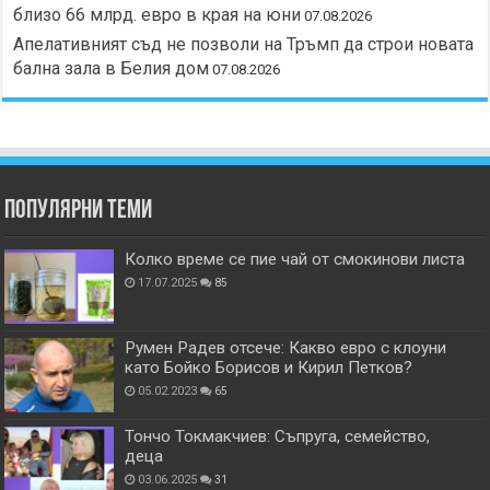
близо 66 млрд. евро в края на юни
07.08.2026
Апелативният съд не позволи на Тръмп да строи новата
бална зала в Белия дом
07.08.2026
Популярни теми
Колко време се пие чай от смокинови листа
17.07.2025
85
Румен Радев отсече: Какво евро с клоуни
като Бойко Борисов и Кирил Петков?
05.02.2023
65
Тончо Токмакчиев: Съпруга, семейство,
деца
03.06.2025
31