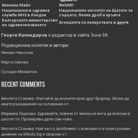
Клиника Майо
WebMD
Националната здравна
Националния институт на Щатите за
служба NHS в Лондон
сърцето, белия дроб и кръвта
Българското министерство
Агенцията по лекарствата
и други.
на здравеопазването
Георги Календеров
е редактор в сайта
Зона 98
.
Редакционна колегия и автори:
Михаил Николов
Марта Савова
Гроздан Михайлов
Recent Comments
Виолета Станева: Опитайте да влезете през друг браузър. Може да
имате разширения за ползвания от...
Мариана Ташкова: Здравейте, повече от месец не мога да влизам в
школо то. Проверява дали съм чове...
Виолета Станева: Най-често проблемът с влизането в електронния
дневник на Shkolo.bg е свързан с г...