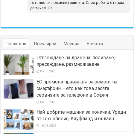
тотално си промених живота. След работа отивам
да тичам. За
Последни
Популярни
Мнения
Етикети
Отглеждане на драцена: поливане,
пресаждане, размножаване
05.06.2026
ЕС промени правилата за ремонт на
смартфони – ето как това засяга
сервизите за телефони в София
04.06.2026
Най-добрите машини за понички: Уреди
от Технополис, Кауфланд и онлайн
10.05.2026