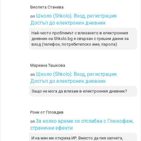
Виолета Станева
Школо (Shkolo). Вход, регистрация.
on
Достъп до електронен дневник
Най-често проблемът с влизането в електронния
дневник на Shkolo.bg е свързан с грешни данни за
вход (телефон, потребителско име, парола)
Мариана Ташкова
Школо (Shkolo). Вход, регистрация.
on
Достъп до електронен дневник
Защо не мога да влизам в електронния дневник?
Рони от Пловдив
За колко време се отслабва с Глюкофаж,
on
странични ефекти
И на мен ми откриха ИР. Вместо да пия хапчета,