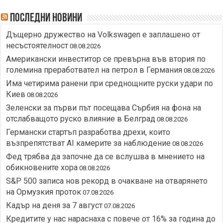
Последни новини
Дъщерно дружество на Volkswagen е заплашено от
несъстоятелност
08.08.2026
Американски инвеститор се превърна във втория по
големина преработвател на петрол в Германия
08.08.2026
Има четирима ранени при среднощните руски удари по
Киев
08.08.2026
Зеленски за първи път посещава Сърбия на фона на
отслабващото руско влияние в Белград
08.08.2026
Германски стартъп разработва дрехи, които
възпрепятстват AI камерите за наблюдение
08.08.2026
Фед трябва да започне да се вслушва в мнението на
обикновените хора
08.08.2026
S&P 500 записа нов рекорд в очакване на отварянето
на Ормузкия проток
07.08.2026
Кадър на деня за 7 август
07.08.2026
Кредитите у нас нараснаха с повече от 16% за година до