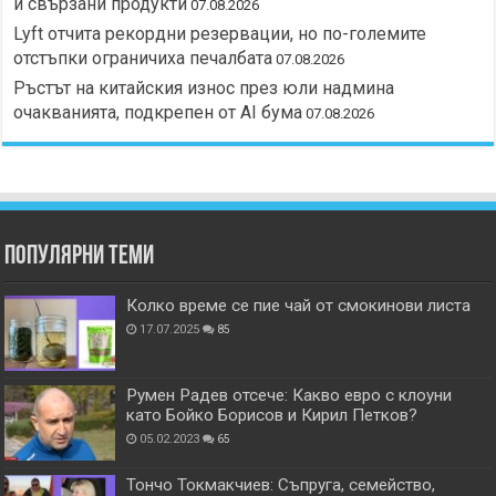
и свързани продукти
07.08.2026
Lyft отчита рекордни резервации, но по-големите
отстъпки ограничиха печалбата
07.08.2026
Ръстът на китайския износ през юли надмина
очакванията, подкрепен от AI бума
07.08.2026
Популярни теми
Колко време се пие чай от смокинови листа
17.07.2025
85
Румен Радев отсече: Какво евро с клоуни
като Бойко Борисов и Кирил Петков?
05.02.2023
65
Тончо Токмакчиев: Съпруга, семейство,