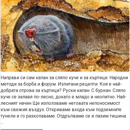
Направи си сам капан за сляпо куче и за къртици. Народни
методи за борба и форум. Изпитани рецепти. Коя е най-
добрата отрова за къртици? Руски капан. С буркан. Сляпо
куче се залавя по-лесно, докато е младо и неопитно. Най-
лесният начин Ще използваме неговата непоносимост
към свежия въздух. Откриваме входа към подземните
тунели и го разкопаваме. Отдръпваме се и пазим тишина.
…