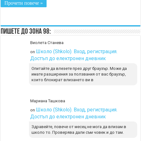
Прочети повече »
Пишете до Зона 98:
Виолета Станева
Школо (Shkolo). Вход, регистрация.
on
Достъп до електронен дневник
Опитайте да влезете през друг браузър. Може да
имате разширения за ползвания от вас браузър,
които блокират влизането ви в
Мариана Ташкова
Школо (Shkolo). Вход, регистрация.
on
Достъп до електронен дневник
Здравейте, повече от месец не мога да влизам в
школо то. Проверява дали съм човек и до там.