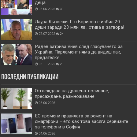
деца
03.06.2025
31
Лаура Кьовеши: Г-н Борисов е избил 20
души заради 23 млн. лв., отива в затвора!
27.07.2022
24
Радев затрива Янев след гласуването за
Украйна: Парламент няма да видиш пак,
предателю!
03.11.2022
21
Последни публикации
Отглеждане на драцена: поливане,
пресаждане, размножаване
05.06.2026
ЕС промени правилата за ремонт на
смартфони – ето как това засяга сервизите
за телефони в София
04.06.2026