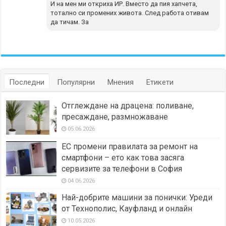
И на мен ми откриха ИР. Вместо да пия хапчета,
тотално си промених живота. След работа отивам
да тичам. За
Последни
Популярни
Мнения
Етикети
Отглеждане на драцена: поливане,
пресаждане, размножаване
05.06.2026
ЕС промени правилата за ремонт на
смартфони – ето как това засяга
сервизите за телефони в София
04.06.2026
Най-добрите машини за понички: Уреди
от Технополис, Кауфланд и онлайн
10.05.2026