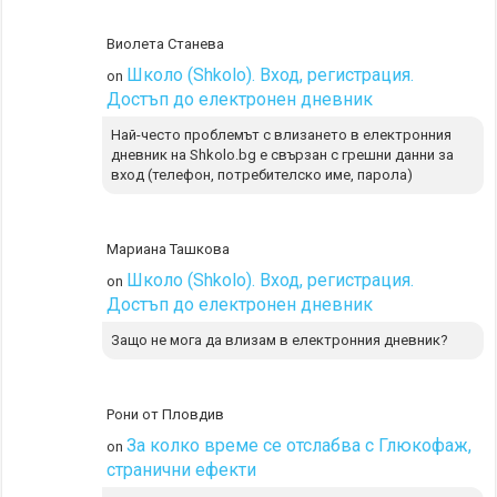
Виолета Станева
Школо (Shkolo). Вход, регистрация.
on
Достъп до електронен дневник
Най-често проблемът с влизането в електронния
дневник на Shkolo.bg е свързан с грешни данни за
вход (телефон, потребителско име, парола)
Мариана Ташкова
Школо (Shkolo). Вход, регистрация.
on
Достъп до електронен дневник
Защо не мога да влизам в електронния дневник?
Рони от Пловдив
За колко време се отслабва с Глюкофаж,
on
странични ефекти