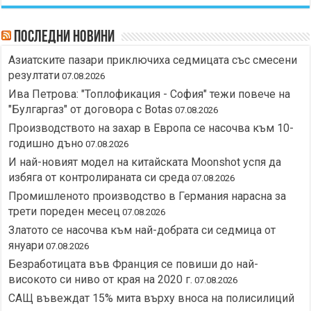
Последни новини
Азиатските пазари приключиха седмицата със смесени
резултати
07.08.2026
Ива Петрова: "Топлофикация - София" тежи повече на
"Булгаргаз" от договора с Botas
07.08.2026
Производството на захар в Европа се насочва към 10-
годишно дъно
07.08.2026
И най-новият модел на китайската Moonshot успя да
избяга от контролираната си среда
07.08.2026
Промишленото производство в Германия нарасна за
трети пореден месец
07.08.2026
Златото се насочва към най-добрата си седмица от
януари
07.08.2026
Безработицата във Франция се повиши до най-
високото си ниво от края на 2020 г.
07.08.2026
САЩ въвеждат 15% мита върху вноса на полисилиций