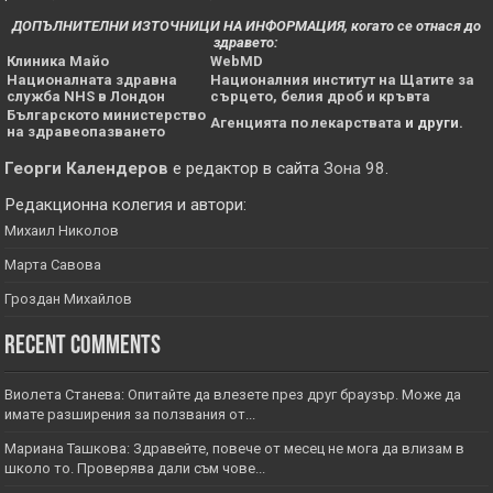
ДОПЪЛНИТЕЛНИ ИЗТОЧНИЦИ НА ИНФОРМАЦИЯ, когато се отнася до
здравето:
Клиника Майо
WebMD
Националната здравна
Националния институт на Щатите за
служба NHS в Лондон
сърцето, белия дроб и кръвта
Българското министерство
Агенцията по лекарствата
и други.
на здравеопазването
Георги Календеров
е редактор в сайта
Зона 98
.
Редакционна колегия и автори:
Михаил Николов
Марта Савова
Гроздан Михайлов
Recent Comments
Виолета Станева: Опитайте да влезете през друг браузър. Може да
имате разширения за ползвания от...
Мариана Ташкова: Здравейте, повече от месец не мога да влизам в
школо то. Проверява дали съм чове...