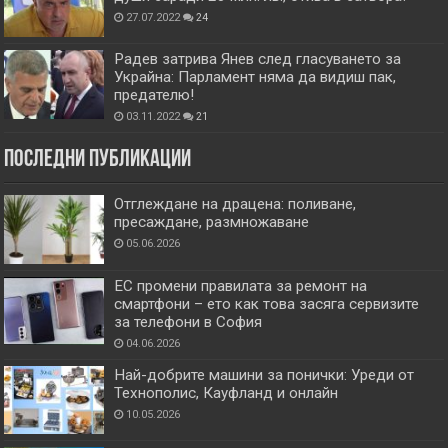
27.07.2022
24
Радев затрива Янев след гласуването за
Украйна: Парламент няма да видиш пак,
предателю!
03.11.2022
21
Последни публикации
Отглеждане на драцена: поливане,
пресаждане, размножаване
05.06.2026
ЕС промени правилата за ремонт на
смартфони – ето как това засяга сервизите
за телефони в София
04.06.2026
Най-добрите машини за понички: Уреди от
Технополис, Кауфланд и онлайн
10.05.2026