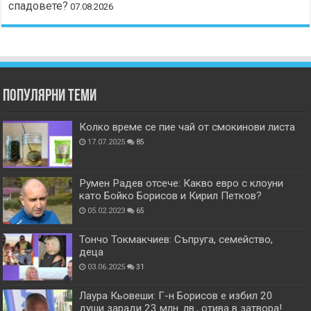
спадовете?
07.08.2026
Популярни теми
Колко време се пие чай от смокинови листа
17.07.2025
85
Румен Радев отсече: Какво евро с клоуни
като Бойко Борисов и Кирил Петков?
05.02.2023
65
Тончо Токмакчиев: Съпруга, семейство,
деца
03.06.2025
31
Лаура Кьовеши: Г-н Борисов е избил 20
души заради 23 млн. лв., отива в затвора!