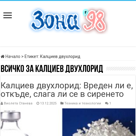
Начало
>
Етикет:
Калциев двухлорид
Всичко за
Калциев двухлорид
Калциев двухлорид: Вреден ли е,
откъде, слага ли се в сиренето
Виолета Станева
13.12.2025
Техника и технологии
1