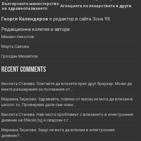
Българското министерство
Агенцията по лекарствата
и други.
на здравеопазването
Георги Календеров
е редактор в сайта
Зона 98
.
Редакционна колегия и автори:
Михаил Николов
Марта Савова
Гроздан Михайлов
Recent Comments
Виолета Станева: Опитайте да влезете през друг браузър. Може да
имате разширения за ползвания от...
Мариана Ташкова: Здравейте, повече от месец не мога да влизам в
школо то. Проверява дали съм чове...
Виолета Станева: Най-често проблемът с влизането в електронния
дневник на Shkolo.bg е свързан с г...
Мариана Ташкова: Защо не мога да влизам в електронния
дневник?...