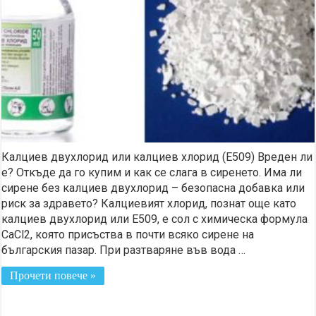
Калциев двухлорид или калциев хлорид (E509) Вреден ли
е? Откъде да го купим и как се слага в сиренето. Има ли
сирене без калциев двухлорид – безопасна добавка или
риск за здравето? Калциевият хлорид, познат още като
калциев двухлорид или E509, е сол с химическа формула
CaCl2, която присъства в почти всяко сирене на
българския пазар. При разтваряне във вода …
Прочети повече »