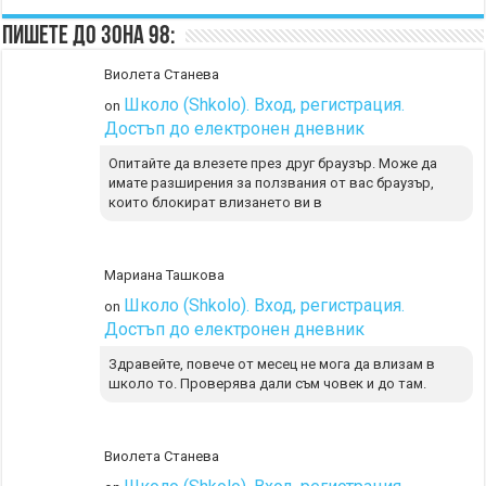
Пишете до Зона 98:
Виолета Станева
Школо (Shkolo). Вход, регистрация.
on
Достъп до електронен дневник
Опитайте да влезете през друг браузър. Може да
имате разширения за ползвания от вас браузър,
които блокират влизането ви в
Мариана Ташкова
Школо (Shkolo). Вход, регистрация.
on
Достъп до електронен дневник
Здравейте, повече от месец не мога да влизам в
школо то. Проверява дали съм човек и до там.
Виолета Станева