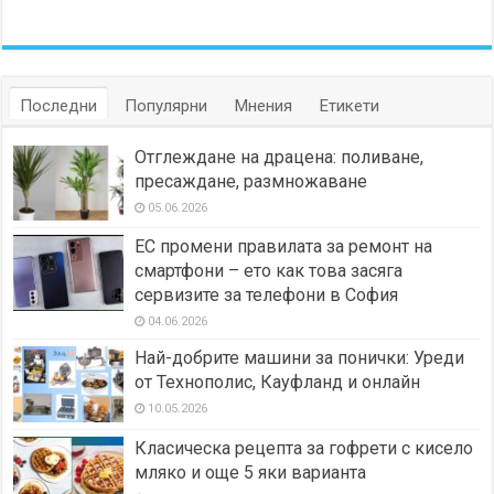
Последни
Популярни
Мнения
Етикети
Отглеждане на драцена: поливане,
пресаждане, размножаване
05.06.2026
ЕС промени правилата за ремонт на
смартфони – ето как това засяга
сервизите за телефони в София
04.06.2026
Най-добрите машини за понички: Уреди
от Технополис, Кауфланд и онлайн
10.05.2026
Класическа рецепта за гофрети с кисело
мляко и още 5 яки варианта