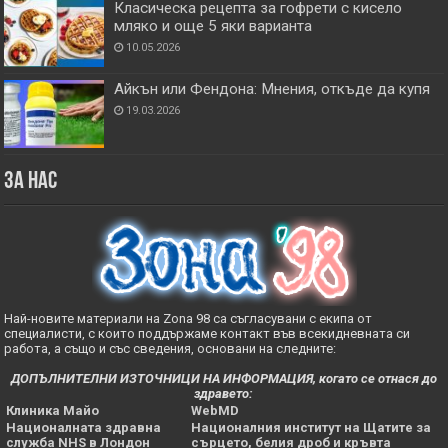
Класическа рецепта за гофрети с кисело
мляко и още 5 яки варианта
10.05.2026
Айкън или Фендона: Мнения, откъде да купя
19.03.2026
За нас
Най-новите материали на Zona 98 са съгласувани с екипа от
специалисти, с които поддържаме контакт във всекидневната си
работа, а също и със сведения, основани на следните:
ДОПЪЛНИТЕЛНИ ИЗТОЧНИЦИ НА ИНФОРМАЦИЯ, когато се отнася до
здравето:
Клиника Майо
WebMD
Националната здравна
Националния институт на Щатите за
служба NHS в Лондон
сърцето, белия дроб и кръвта