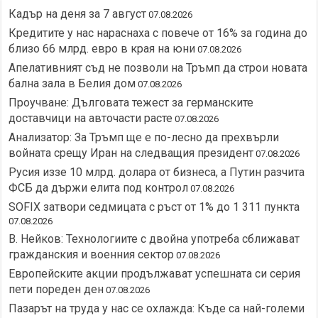
Кадър на деня за 7 август
07.08.2026
Кредитите у нас нараснаха с повече от 16% за година до
близо 66 млрд. евро в края на юни
07.08.2026
Апелативният съд не позволи на Тръмп да строи новата
бална зала в Белия дом
07.08.2026
Проучване: Дълговата тежест за германските
доставчици на авточасти расте
07.08.2026
Анализатор: За Тръмп ще е по-лесно да прехвърли
войната срещу Иран на следващия президент
07.08.2026
Русия иззе 10 млрд. долара от бизнеса, а Путин разчита
ФСБ да държи елита под контрол
07.08.2026
SOFIX затвори седмицата с ръст от 1% до 1 311 пункта
07.08.2026
В. Нейков: Технологиите с двойна употреба сближават
гражданския и военния сектор
07.08.2026
Европейските акции продължават успешната си серия
пети пореден ден
07.08.2026
Пазарът на труда у нас се охлажда: Къде са най-големи