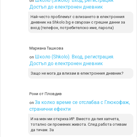
Школо (Shkolo). Вход, регистрация.
on
Достъп до електронен дневник
Най-често проблемът с влизането в електронния
дневник на Shkolo.bg е свързан с грешни данни за
вход (телефон, потребителско име, парола)
Мариана Ташкова
Школо (Shkolo). Вход, регистрация.
on
Достъп до електронен дневник
Защо не мога да влизам в електронния дневник?
Рони от Пловдив
За колко време се отслабва с Глюкофаж,
on
странични ефекти
И на мен ми откриха ИР. Вместо да пия хапчета,
тотално си промених живота. След работа отивам
да тичам. За