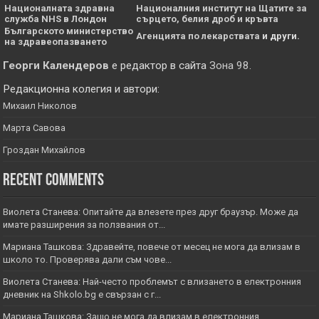
Националната здравна
Националния институт на Щатите за
служба NHS в Лондон
сърцето, белия дроб и кръвта
Българското министерство
Агенцията по лекарствата
и други.
на здравеопазването
Георги Календеров
е редактор в сайта
Зона 98
.
Редакционна колегия и автори:
Михаил Николов
Марта Савова
Гроздан Михайлов
Recent Comments
Виолета Станева: Опитайте да влезете през друг браузър. Може да
имате разширения за ползвания от...
Мариана Ташкова: Здравейте, повече от месец не мога да влизам в
школо то. Проверява дали съм чове...
Виолета Станева: Най-често проблемът с влизането в електронния
дневник на Shkolo.bg е свързан с г...
Мариана Ташкова: Защо не мога да влизам в електронния