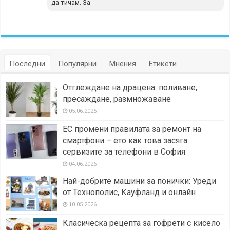
да тичам. За
Последни
Популярни
Мнения
Етикети
Отглеждане на драцена: поливане,
пресаждане, размножаване
05.06.2026
ЕС промени правилата за ремонт на
смартфони – ето как това засяга
сервизите за телефони в София
04.06.2026
Най-добрите машини за понички: Уреди
от Технополис, Кауфланд и онлайн
10.05.2026
Класическа рецепта за гофрети с кисело