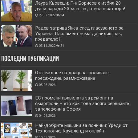
Лаура Кьовеши: Г-н Борисов е избил 20
души заради 23 млн. лв., отива в затвора!
27.07.2022
24
Радев затрива Янев след гласуването за
Украйна: Парламент няма да видиш пак,
предателю!
03.11.2022
21
Последни публикации
Отглеждане на драцена: поливане,
пресаждане, размножаване
05.06.2026
ЕС промени правилата за ремонт на
смартфони – ето как това засяга сервизите
за телефони в София
04.06.2026
Най-добрите машини за понички: Уреди от
Технополис, Кауфланд и онлайн
10.05.2026