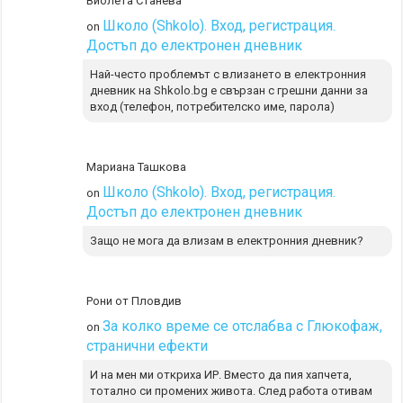
Виолета Станева
Школо (Shkolo). Вход, регистрация.
on
Достъп до електронен дневник
Най-често проблемът с влизането в електронния
дневник на Shkolo.bg е свързан с грешни данни за
вход (телефон, потребителско име, парола)
Мариана Ташкова
Школо (Shkolo). Вход, регистрация.
on
Достъп до електронен дневник
Защо не мога да влизам в електронния дневник?
Рони от Пловдив
За колко време се отслабва с Глюкофаж,
on
странични ефекти
И на мен ми откриха ИР. Вместо да пия хапчета,
тотално си промених живота. След работа отивам