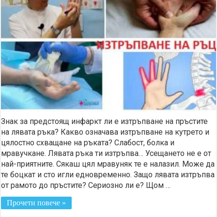
Знак за предстоящ инфаркт ли е изтръпване на пръстите
на лявата ръка? Какво означава изтръпване на кутрето и
цялостно схващане на ръката? Слабост, болка и
мравучкане. Лявата ръка ти изтръпва… Усещането не е от
най-приятните. Сякаш цял мравуняк те е налазил. Може да
те боцкат и сто игли едновременно. Защо лявата изтръпва
от рамото до пръстите? Сериозно ли е? Щом …
Прочети повече »