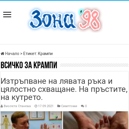
Начало
>
Етикет:
Крампи
Всичко за
Крампи
Изтръпване на лявата ръка и
цялостно схващане. На пръстите,
на кутрето.
Виолета Станева
17.09.2021
Симптоми
0