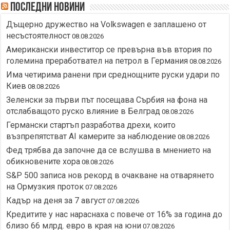
Последни новини
Дъщерно дружество на Volkswagen е заплашено от
несъстоятелност
08.08.2026
Американски инвеститор се превърна във втория по
големина преработвател на петрол в Германия
08.08.2026
Има четирима ранени при среднощните руски удари по
Киев
08.08.2026
Зеленски за първи път посещава Сърбия на фона на
отслабващото руско влияние в Белград
08.08.2026
Германски стартъп разработва дрехи, които
възпрепятстват AI камерите за наблюдение
08.08.2026
Фед трябва да започне да се вслушва в мнението на
обикновените хора
08.08.2026
S&P 500 записа нов рекорд в очакване на отварянето
на Ормузкия проток
07.08.2026
Кадър на деня за 7 август
07.08.2026
Кредитите у нас нараснаха с повече от 16% за година до
близо 66 млрд. евро в края на юни
07.08.2026