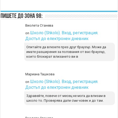
Пишете до Зона 98:
Виолета Станева
Школо (Shkolo). Вход, регистрация.
on
Достъп до електронен дневник
Опитайте да влезете през друг браузър. Може да
имате разширения за ползвания от вас браузър,
които блокират влизането ви в
Мариана Ташкова
Школо (Shkolo). Вход, регистрация.
on
Достъп до електронен дневник
Здравейте, повече от месец не мога да влизам в
школо то. Проверява дали съм човек и до там.