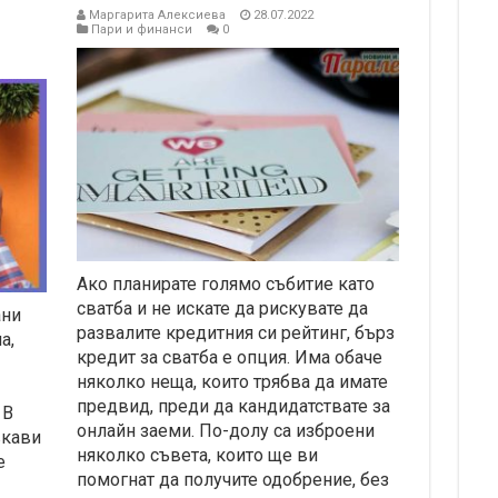
Маргарита Алексиева
28.07.2022
Пари и финанси
0
Ако планирате голямо събитие като
сватба и не искате да рискувате да
ани
развалите кредитния си рейтинг, бърз
а,
кредит за сватба е опция. Има обаче
няколко неща, които трябва да имате
предвид, преди да кандидатствате за
 В
онлайн заеми. По-долу са изброени
вкави
няколко съвета, които ще ви
е
помогнат да получите одобрение, без