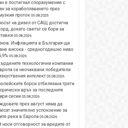
н е постигнал споразумение с
н за корабоплаването през
музкия проток
05.08.2026
осът на дизел от САЩ достигна
орд, докато светът се бори за
ставки
05.08.2026
нов: Инфлацията в България ще
ане висока - средногодишно ниво
5,9%
05.08.2026
върдените технологични компании
вропа са неочаквани победители
изкуствения интелект
05.08.2026
опейските борси отбелязаха трети
орически връх за последните
ири сесии
05.08.2026
довете през август няма да
есат значително успокоение за
ите реки в Европа
05.08.2026
 носи отговорност за вредите от