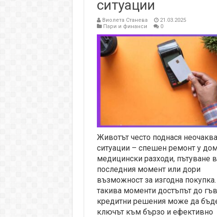
ситуации
Виолета Станева
21.03.2025
Пари и финанси
0
Животът често поднася неочакв
ситуации – спешен ремонт у дом
медицински разходи, пътуване в
последния момент или дори
възможност за изгодна покупка.
такива моменти достъпът до гъ
кредитни решения може да бъд
ключът към бързо и ефективно