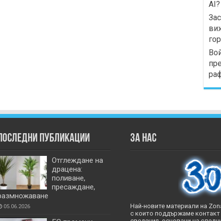
AI?
Зас
виж
го
Вой
пре
раф
Последни публикации
За нас
Отглеждане на
драцена:
поливане,
пресаждане,
размножаване
Най-новите материали на Zona
05.06.2026
с които поддържаме контакт 
сведения, основани на следни