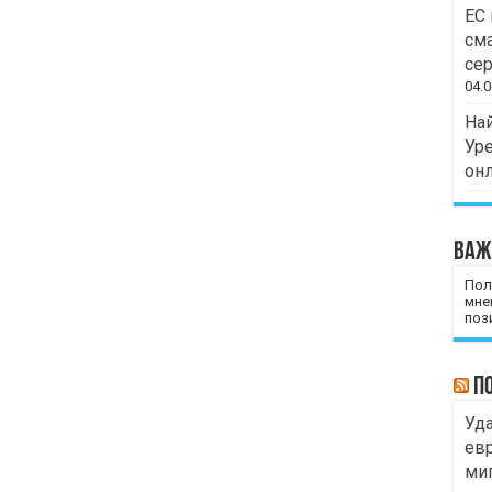
ЕС 
сма
сер
04.0
Най
Уре
он
Важ
Пол
мне
пози
П
Уда
евр
миг