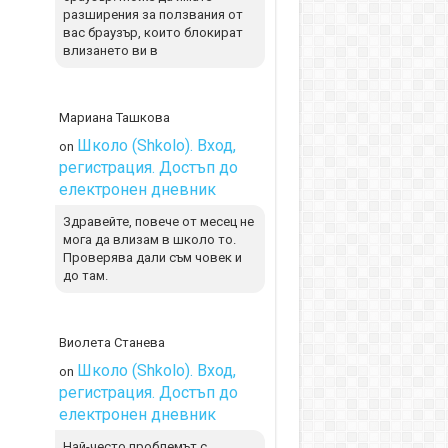
разширения за ползвания от
вас браузър, които блокират
влизането ви в
Мариана Ташкова
Школо (Shkolo). Вход,
on
регистрация. Достъп до
електронен дневник
Здравейте, повече от месец не
мога да влизам в школо то.
Проверява дали съм човек и
до там.
Виолета Станева
Школо (Shkolo). Вход,
on
регистрация. Достъп до
електронен дневник
Най-често проблемът с