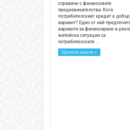
справяне с финансовите
предизвикателства. Кога
потребителският кредит е добър
вариант? Един от най-предпочит
варианти за финансиране в разл
житейски ситуации са
потребителските …
Прочети повече »