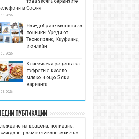
това засяга сервизите
телефони в София
.06.2026
Най-добрите машини за
понички: Уреди от
Технополис, Кауфланд
и онлайн
.05.2026
Класическа рецепта за
гофрети с кисело
мляко и още 5 яки
варианта
.05.2026
ледни публикации
леждане на драцена: поливане,
есаждане, размножаване
05.06.2026