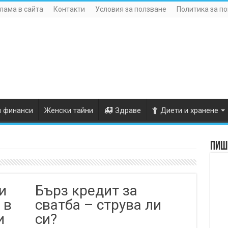
лама в сайта
Контакти
Условия за ползване
Политика за п
и финанси
Женски тайни
Здраве
Диети и хранене
Пише
и
Бърз кредит за
 в
сватба – струва ли
и
си?