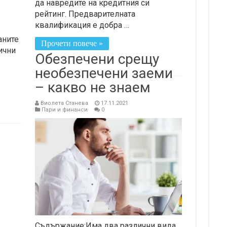
да навредите на кредитния си
рейтинг. Предварителната
квалификация е добра …
аните
Прочети повече »
ични
Обезпечени срещу
необезпечени заеми
– какво не знаем
Виолета Станева
17.11.2021
Пари и финанси
0
Съдържание:Има два различни вида