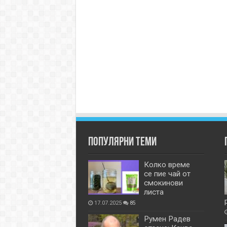
Популярни теми
Колко време
се пие чай от
смокинови
листа
17.07.2025
85
Румен Радев