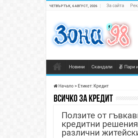
За сайта
Рек
ЧЕТВЪРТЪК, 6 АВГУСТ, 2026
Новини
Скандали
Пари 
Начало
>
Етикет:
Кредит
Всичко за
Кредит
Ползите от гъвкав
кредитни решения
различни житейск