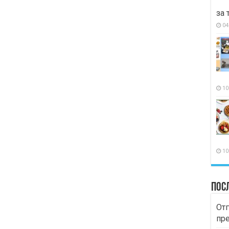
за 
04
10
10
Пос
Отг
пр