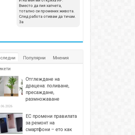
И на мен ми откриха ИР.
Вместо да пия хапчета,
тотално си промених живота.
След работа отивам да тичам.
За
следни
Популярни
Мнения
икети
Отглеждане на
драцена: поливане,
пресаждане,
размножаване
.06.2026
ЕС промени правилата
за ремонт на
смартфони – ето как