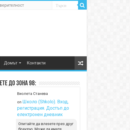
оверителност
Домът
Контакти
те до Зона 98:
Виолета Станева
Школо (Shkolo). Вход,
on
регистрация. Достъп до
електронен дневник
Опитайте да влезете през друг
браузър. Може да имате