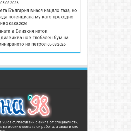
05.08.2026
ега България внася изцяло газа, но
да потенциала му като преходно
риво
05.08.2026
ната в Близкия изток
дизвиква нов глобален бум на
инирането на петрол
05.08.2026
 98 са съгласувани с екипа от специалисти,
във всекидневната си работа, а също и със
те: