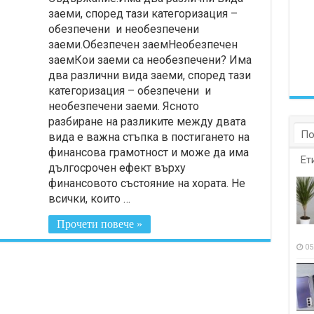
заеми, според тази категоризация –
обезпечени и необезпечени
заеми.Обезпечен заемНеобезпечен
заемКои заеми са необезпечени? Има
два различни вида заеми, според тази
категоризация – обезпечени и
необезпечени заеми. Ясното
разбиране на разликите между двата
По
вида е важна стъпка в постигането на
финансова грамотност и може да има
Ет
дългосрочен ефект върху
финансовото състояние на хората. Не
всички, които …
Прочети повече »
05