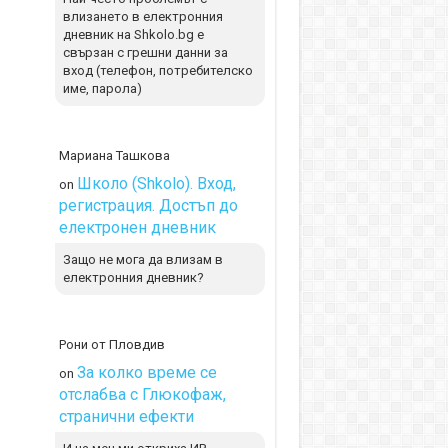
влизането в електронния
дневник на Shkolo.bg е
свързан с грешни данни за
вход (телефон, потребителско
име, парола)
Мариана Ташкова
Школо (Shkolo). Вход,
on
регистрация. Достъп до
електронен дневник
Защо не мога да влизам в
електронния дневник?
Рони от Пловдив
За колко време се
on
отслабва с Глюкофаж,
странични ефекти