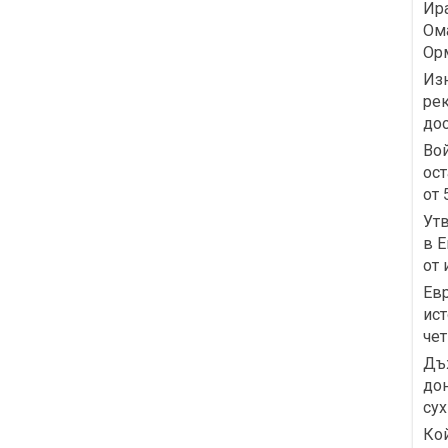
Ира
Ома
Ор
Изн
рек
до
Вой
ост
от 
Ут
в Е
от 
Евр
ист
чет
Дъж
дон
сух
Кой