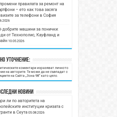
промени правилата за ремонт на
ртфони – ето как това засяга
визите за телефони в София
6.2026
-добрите машини за понички:
ди от Технополис, Кауфланд и
лайн
10.05.2026
но уточнение:
итическите коментари изразяват личното
ние на авторите. Те може да не съвпадат с
циите на Сайта „Зона 98“ като цяло.
оследни новини
ри ли по авторитета на
опейските институции кризата с
ранти в Сеута
05.08.2026