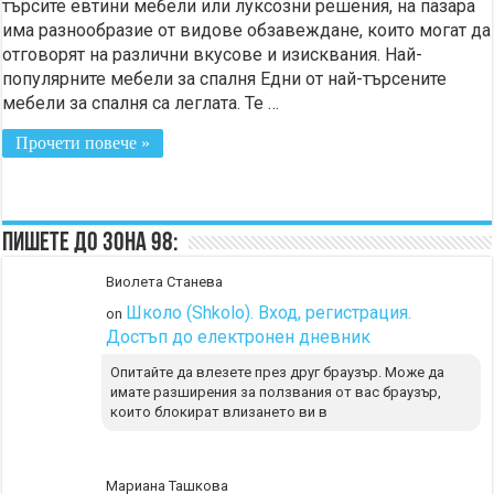
търсите евтини мебели или луксозни решения, на пазара
има разнообразие от видове обзавеждане, които могат да
отговорят на различни вкусове и изисквания. Най-
популярните мебели за спалня Едни от най-търсените
мебели за спалня са леглата. Те …
Прочети повече »
Пишете до Зона 98:
Виолета Станева
Школо (Shkolo). Вход, регистрация.
on
Достъп до електронен дневник
Опитайте да влезете през друг браузър. Може да
имате разширения за ползвания от вас браузър,
които блокират влизането ви в
Мариана Ташкова