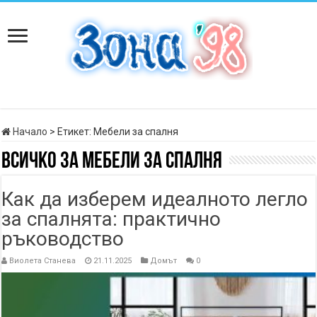
Начало
>
Етикет:
Мебели за спалня
Всичко за
Мебели за спалня
Как да изберем идеалното легло
за спалнята: практично
ръководство
Виолета Станева
21.11.2025
Домът
0