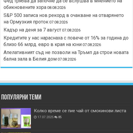
Фед трябва да започне да се вслушва в мнението на
обикновените хора
08.08.2026
S&P 500 записа нов рекорд в очакване на отварянето
на Ормузкия проток
07.08.2026
Кадър на деня за 7 август
07.08.2026
Кредитите у нас нараснаха с повече от 16% за година до
близо 66 млрд. евро в края на юни
07.08.2026
Апелативният съд не позволи на Тръмп да строи новата
бална зала в Белия дом
07.08.2026
Популярни теми
Колко време се пие чай от смокинови листа
17.07.2025
85