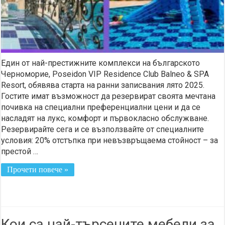
Един от най-престижните комплекси на българското
Черноморие, Poseidon VIP Residence Club Balneo & SPA
Resort, обявява старта на ранни записвания лято 2025.
Гостите имат възможност да резервират своята мечтана
почивка на специални преференциални цени и да се
насладят на лукс, комфорт и първокласно обслужване.
Резервирайте сега и се възползвайте от специалните
условия: 20% отстъпка при невъзвръщаема стойност – за
престой …
Прочети повече »
Кои са най-търсените мебели за