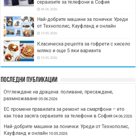
сервизите за телефони в София
04.06.2026
Най-добрите машини за понички: Уреди
от Технополис, Кауфланд и онлайн
10.05.2026
Класическа рецепта за гофрети с кисело
мляко и още 5 яки варианта
10.05.2026
Последни публикации
Отглеждане на драцена: поливане, пресаждане,
размножаване
05.06.2026
ЕС промени правилата за ремонт на смартфони – ето
как това засяга сервизите за телефони в София
04.06.2026
Най-добрите машини за понички: Уреди от Технополис,
Кауфланд и онлайн
10.05.2026