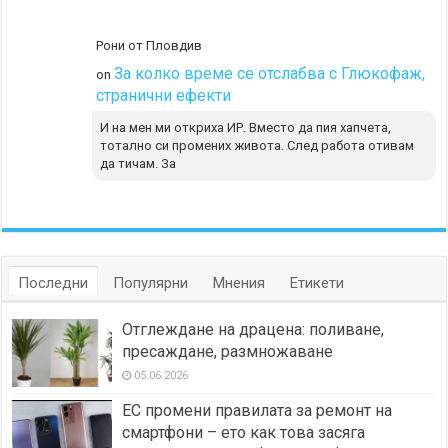
Рони от Пловдив
За колко време се отслабва с Глюкофаж,
on
странични ефекти
И на мен ми откриха ИР. Вместо да пия хапчета,
тотално си промених живота. След работа отивам
да тичам. За
Последни
Популярни
Мнения
Етикети
Отглеждане на драцена: поливане,
пресаждане, размножаване
05.06.2026
ЕС промени правилата за ремонт на
смартфони – ето как това засяга