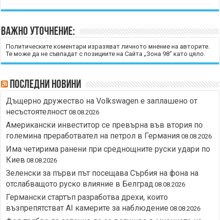
Важно уточнение:
Политическите коментари изразяват личното мнение на авторите.
Те може да не съвпадат с позициите на Сайта „Зона 98“ като цяло.
Последни новини
Дъщерно дружество на Volkswagen е заплашено от
несъстоятелност
08.08.2026
Американски инвеститор се превърна във втория по
големина преработвател на петрол в Германия
08.08.2026
Има четирима ранени при среднощните руски удари по
Киев
08.08.2026
Зеленски за първи път посещава Сърбия на фона на
отслабващото руско влияние в Белград
08.08.2026
Германски стартъп разработва дрехи, които
възпрепятстват AI камерите за наблюдение
08.08.2026