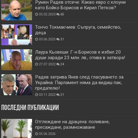
Румен Радев отсече: Какво евро с клоуни
като Бойко Борисов и Кирил Петков?
05.02.2023
65
Тончо Токмакчиев: Съпруга, семейство,
деца
03.06.2025
31
Лаура Кьовеши: Г-н Борисов е избил 20
души заради 23 млн. лв., отива в затвора!
27.07.2022
24
Радев затрива Янев след гласуването за
Украйна: Парламент няма да видиш пак,
предателю!
03.11.2022
21
Последни публикации
Отглеждане на драцена: поливане,
пресаждане, размножаване
05.06.2026