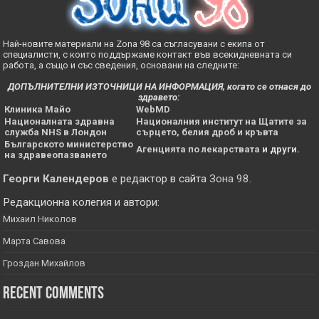
Най-новите материали на Zona 98 са съгласувани с екипа от
специалисти, с които поддържаме контакт във всекидневната си
работа, а също и със сведения, основани на следните:
ДОПЪЛНИТЕЛНИ ИЗТОЧНИЦИ НА ИНФОРМАЦИЯ, когато се отнася до
здравето:
Клиника Майо
WebMD
Националната здравна
Националния институт на Щатите за
служба NHS в Лондон
сърцето, белия дроб и кръвта
Българското министерство
Агенцията по лекарствата
и други.
на здравеопазването
Георги Календеров
е редактор в сайта
Зона 98
.
Редакционна колегия и автори:
Михаил Николов
Марта Савова
Гроздан Михайлов
Recent Comments