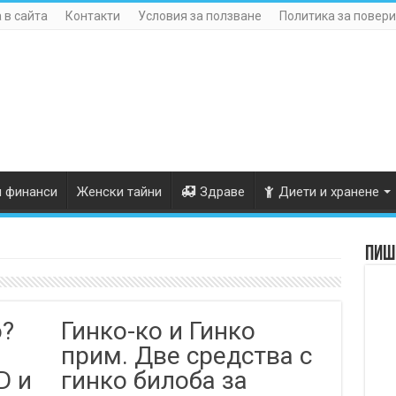
 в сайта
Контакти
Условия за ползване
Политика за повери
и финанси
Женски тайни
Здраве
Диети и хранене
Пише
о?
Гинко-ко и Гинко
прим. Две средства с
D и
гинко билоба за