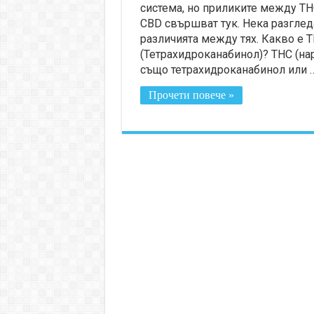
система, но приликите между TH
CBD свършват тук. Нека разглед
различията между тях. Какво е 
(Тетрахидроканабинол)? THC (на
също тетрахидроканабинол или 
Прочети повече »