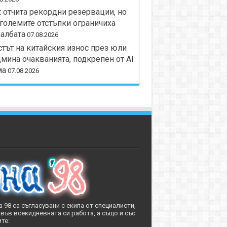
t отчита рекордни резервации, но
големите отстъпки ограничиха
албата
07.08.2026
тът на китайския износ през юли
мина очакванията, подкрепен от AI
ма
07.08.2026
 98 са съгласувани с екипа от специалисти,
във всекидневната си работа, а също и със
те: