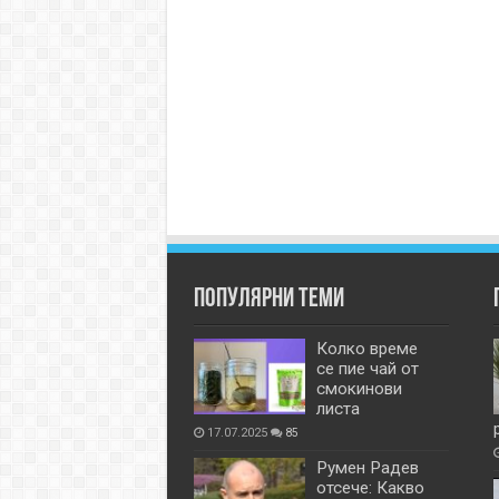
Популярни теми
Колко време
се пие чай от
смокинови
листа
17.07.2025
85
Румен Радев
отсече: Какво