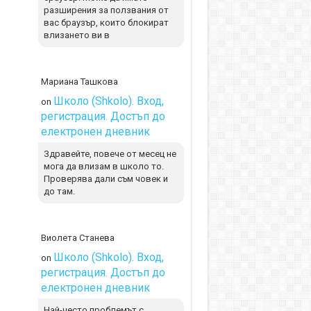
разширения за ползвания от
вас браузър, които блокират
влизането ви в
Мариана Ташкова
Школо (Shkolo). Вход,
on
регистрация. Достъп до
електронен дневник
Здравейте, повече от месец не
мога да влизам в школо то.
Проверява дали съм човек и
до там.
Виолета Станева
Школо (Shkolo). Вход,
on
регистрация. Достъп до
електронен дневник
Най-често проблемът с