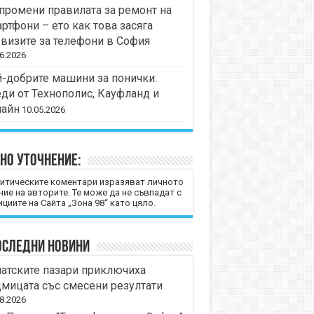
промени правилата за ремонт на
ртфони – ето как това засяга
визите за телефони в София
6.2026
-добрите машини за понички:
ди от Технополис, Кауфланд и
лайн
10.05.2026
но уточнение:
итическите коментари изразяват личното
ние на авторите. Те може да не съвпадат с
циите на Сайта „Зона 98“ като цяло.
оследни новини
атските пазари приключиха
мицата със смесени резултати
8.2026