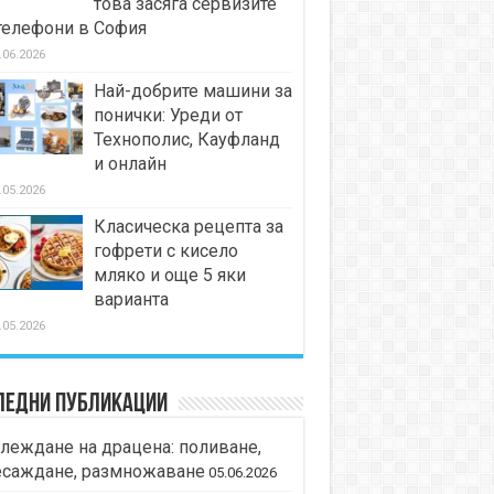
това засяга сервизите
телефони в София
.06.2026
Най-добрите машини за
понички: Уреди от
Технополис, Кауфланд
и онлайн
.05.2026
Класическа рецепта за
гофрети с кисело
мляко и още 5 яки
варианта
.05.2026
ледни публикации
леждане на драцена: поливане,
есаждане, размножаване
05.06.2026