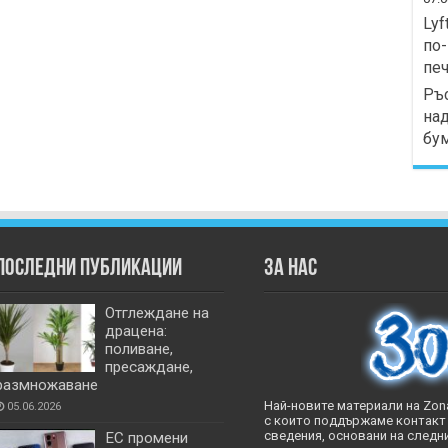
Lyf
по-
печ
Ръс
над
бу
Последни публикации
За нас
Отглеждане на
драцена:
поливане,
пресаждане,
размножаване
Най-новите материали на Zona
05.06.2026
с които поддържаме контакт 
сведения, основани на следни
ЕС промени