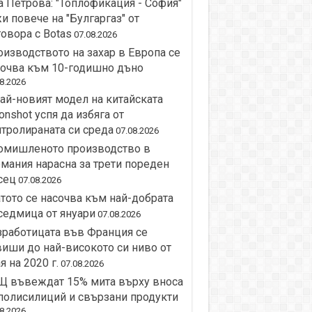
 Петрова: "Топлофикация - София"
и повече на "Булгаргаз" от
овора с Botas
07.08.2026
изводството на захар в Европа се
сочва към 10-годишно дъно
8.2026
ай-новият модел на китайската
nshot успя да избяга от
тролираната си среда
07.08.2026
омишленото производство в
мания нарасна за трети пореден
сец
07.08.2026
тото се насочва към най-добрата
седмица от януари
07.08.2026
работицата във Франция се
иши до най-високото си ниво от
я на 2020 г.
07.08.2026
Щ въвеждат 15% мита върху вноса
полисилиций и свързани продукти
8.2026