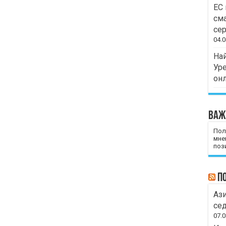
ЕС 
сма
сер
04.0
Най
Уре
он
Важ
Пол
мне
пози
П
Ази
сед
07.0