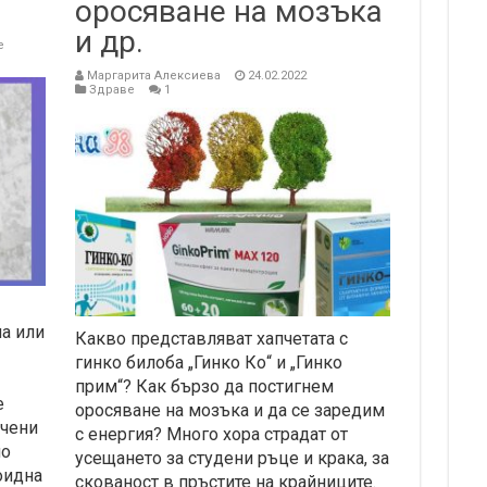
оросяване на мозъка
и др.
е
Маргарита Алексиева
24.02.2022
Здраве
1
на или
Какво представляват хапчетата с
гинко билоба „Гинко Ко“ и „Гинко
прим“? Как бързо да постигнем
е
оросяване на мозъка и да се заредим
ечени
с енергия? Много хора страдат от
но
усещането за студени ръце и крака, за
оидна
скованост в пръстите на крайниците.