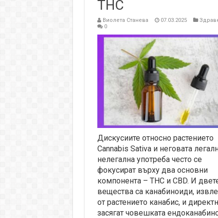
THC
Виолета Станева
07.03.2025
Здрав
0
Дискусиите относно растението
Cannabis Sativa и неговата легал
нелегална употреба често се
фокусират върху два основни
компонента – THC и CBD. И двет
вещества са канабиноиди, извл
от растението канабис, и директ
засягат човешката ендоканабин