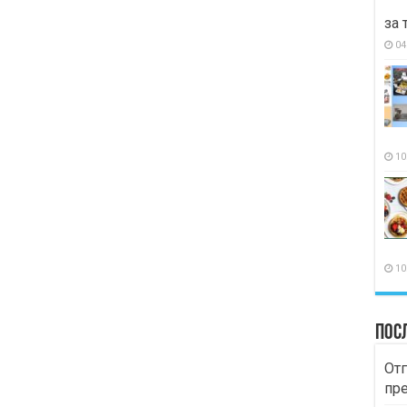
за 
04
10
10
Пос
Отг
пр