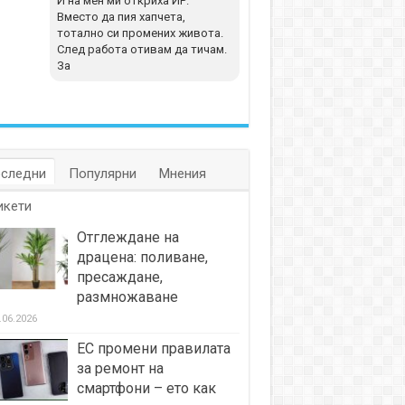
И на мен ми откриха ИР.
Вместо да пия хапчета,
тотално си промених живота.
След работа отивам да тичам.
За
следни
Популярни
Мнения
икети
Отглеждане на
драцена: поливане,
пресаждане,
размножаване
.06.2026
ЕС промени правилата
за ремонт на
смартфони – ето как