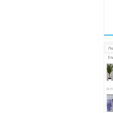
По
Ет
05