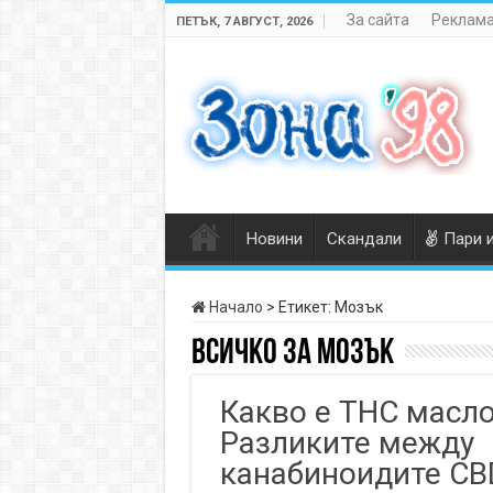
За сайта
Реклама
ПЕТЪК, 7 АВГУСТ, 2026
Новини
Скандали
Пари 
Начало
>
Етикет:
Мозък
Всичко за
Мозък
Какво е THC масл
Разликите между
канабиноидите CB