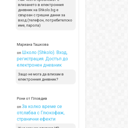
влизането в електронния
дневник на Shkolo.bg е
свързан с грешни данни за
вход (телефон, потребителско
име, парола)
Мариана Ташкова
Школо (Shkolo). Вход,
on
регистрация. Достъп до
електронен дневник
Защо не мога да влизам в
електронния дневник?
Рони от Пловдив
За колко време се
on
отслабва с Глюкофаж,
странични ефекти