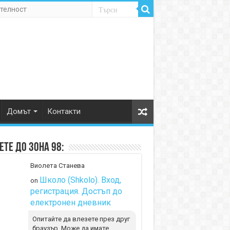
телност
Домът
Контакти
те до Зона 98:
Виолета Станева
Школо (Shkolo). Вход,
on
регистрация. Достъп до
електронен дневник
Опитайте да влезете през друг
браузър. Може да имате