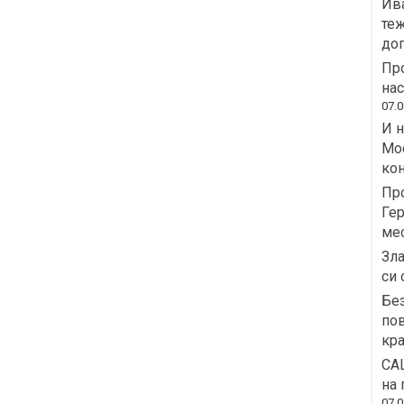
Ива
теж
дог
Про
на
07.0
И н
Moo
кон
Пр
Гер
ме
Зла
си 
Без
пов
кра
СА
на 
07.0