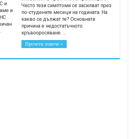
C и
Често тези симптоми се засилват през
аме и
по-студените месеци на годината. На
THC
какво се дължат те? Основната
ричан
причина е недостатъчното
…
кръвооросяване. …
Прочети повече »