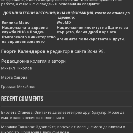
работа, а също и със сведения, основани на следните:
ДОПЪЛНИТЕЛНИ ИЗТОЧНИЦИ НА ИНФОРМАЦИЯ, когато се отнася до
здравето:
Клиника Майо
WebMD
Националната здравна
Националния институт на Щатите за
служба NHS в Лондон
сърцето, белия дроб и кръвта
Българското министерство
Агенцията по лекарствата
и други.
на здравеопазването
Георги Календеров
е редактор в сайта
Зона 98
.
Редакционна колегия и автори:
Михаил Николов
Марта Савова
Гроздан Михайлов
Recent Comments
Виолета Станева: Опитайте да влезете през друг браузър. Може да
имате разширения за ползвания от...
Мариана Ташкова: Здравейте, повече от месец не мога да влизам в
школо то. Проверява дали съм чове...