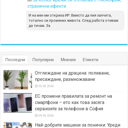
on
странични ефекти
И на мен ми откриха ИР. Вместо да пия хапчета,
тотално си промених живота. След работа отивам
да тичам. За
Последни
Популярни
Мнения
Етикети
Отглеждане на драцена: поливане,
пресаждане, размножаване
05.06.2026
ЕС промени правилата за ремонт на
смартфони – ето как това засяга
сервизите за телефони в София
04.06.2026
Най-добрите машини за понички: Уреди