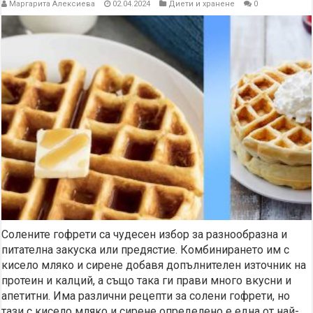
Маргарита Алексиева
02.04.2024
Диети и хранене
0
Солените гофрети са чудесен избор за разнообразна и
питателна закуска или предястие. Комбинирането им с
кисело мляко и сирене добавя допълнителен източник на
протеин и калций, а също така ги прави много вкусни и
апетитни. Има различни рецепти за солени гофрети, но
тази с кисело мляко и сирене определено е една от най-