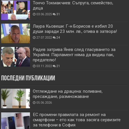
Тончо Токмакчиев: Съпруга, семейство,
деца
03.06.2025
31
Лаура Кьовеши: Г-н Борисов е избил 20
души заради 23 млн. лв., отива в затвора!
27.07.2022
24
Радев затрива Янев след гласуването за
Украйна: Парламент няма да видиш пак,
предателю!
03.11.2022
21
Последни публикации
Отглеждане на драцена: поливане,
пресаждане, размножаване
05.06.2026
ЕС промени правилата за ремонт на
смартфони – ето как това засяга сервизите
за телефони в София