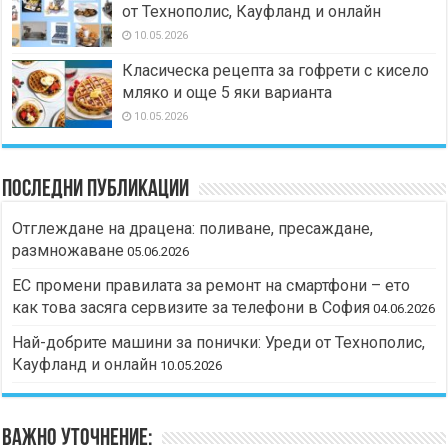
от Технополис, Кауфланд и онлайн
10.05.2026
Класическа рецепта за гофрети с кисело
мляко и още 5 яки варианта
10.05.2026
Последни публикации
Отглеждане на драцена: поливане, пресаждане,
размножаване
05.06.2026
ЕС промени правилата за ремонт на смартфони – ето
как това засяга сервизите за телефони в София
04.06.2026
Най-добрите машини за понички: Уреди от Технополис,
Кауфланд и онлайн
10.05.2026
Важно уточнение: