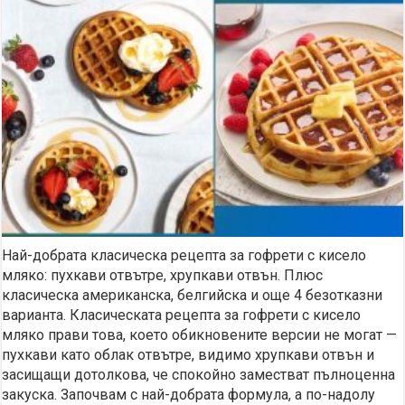
Най-добрата класическа рецепта за гофрети с кисело
мляко: пухкави отвътре, хрупкави отвън. Плюс
класическа американска, белгийска и още 4 безотказни
варианта. Класическата рецепта за гофрети с кисело
мляко прави това, което обикновените версии не могат —
пухкави като облак отвътре, видимо хрупкави отвън и
засищащи дотолкова, че спокойно заместват пълноценна
закуска. Започвам с най-добрата формула, а по-надолу