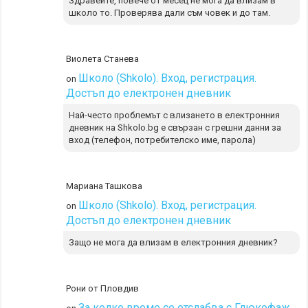
Здравейте, повече от месец не мога да влизам в
школо то. Проверява дали съм човек и до там.
Виолета Станева
Школо (Shkolo). Вход, регистрация.
on
Достъп до електронен дневник
Най-често проблемът с влизането в електронния
дневник на Shkolo.bg е свързан с грешни данни за
вход (телефон, потребителско име, парола)
Мариана Ташкова
Школо (Shkolo). Вход, регистрация.
on
Достъп до електронен дневник
Защо не мога да влизам в електронния дневник?
Рони от Пловдив
За колко време се отслабва с Глюкофаж,