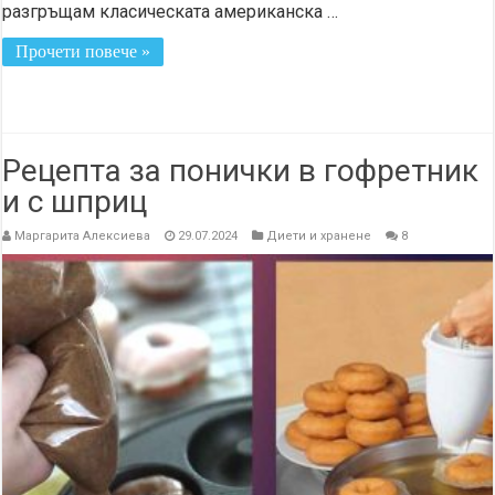
разгръщам класическата американска …
Прочети повече »
Рецепта за понички в гофретник
и с шприц
Маргарита Алексиева
29.07.2024
Диети и хранене
8