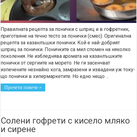
Правилната рецепта за понички с шприц и в гофретник,
приготвяне на течно тесто за понички (смес). Оригинална
рецепта за казанлъшки понички. Кой е най-добрият
шприц за понички. Поничките са мил спомен на няколко
поколения. Не избледнява аромата на казанлъшките
понички от сергиите на морето. Не ги засенчват
изпечените незнайно кога, замразени и извадени уж току-
що понички в хипермаркетите. Но едно нещо …
Прочети повече »
Солени гофрети с кисело мляко
и сирене