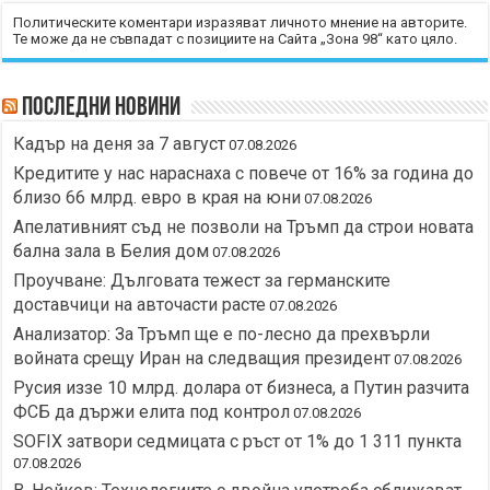
Политическите коментари изразяват личното мнение на авторите.
Те може да не съвпадат с позициите на Сайта „Зона 98“ като цяло.
Последни новини
Кадър на деня за 7 август
07.08.2026
Кредитите у нас нараснаха с повече от 16% за година до
близо 66 млрд. евро в края на юни
07.08.2026
Апелативният съд не позволи на Тръмп да строи новата
бална зала в Белия дом
07.08.2026
Проучване: Дълговата тежест за германските
доставчици на авточасти расте
07.08.2026
Анализатор: За Тръмп ще е по-лесно да прехвърли
войната срещу Иран на следващия президент
07.08.2026
Русия иззе 10 млрд. долара от бизнеса, а Путин разчита
ФСБ да държи елита под контрол
07.08.2026
SOFIX затвори седмицата с ръст от 1% до 1 311 пункта
07.08.2026