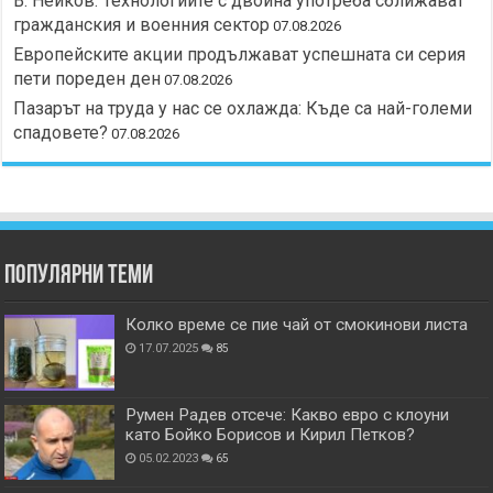
В. Нейков: Технологиите с двойна употреба сближават
гражданския и военния сектор
07.08.2026
Европейските акции продължават успешната си серия
пети пореден ден
07.08.2026
Пазарът на труда у нас се охлажда: Къде са най-големи
спадовете?
07.08.2026
Популярни теми
Колко време се пие чай от смокинови листа
17.07.2025
85
Румен Радев отсече: Какво евро с клоуни
като Бойко Борисов и Кирил Петков?
05.02.2023
65