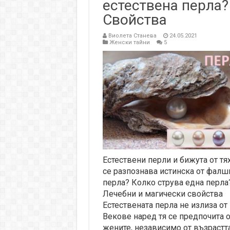
естествена перла?
Свойства
Виолета Станева
24.05.2021
Женски тайни
5
Естествени перли и бижута от тях
се разпознава истинска от фалш
перла? Колко струва една перла
Лечебни и магически свойства
Естествената перла не излиза от
Векове наред тя се предпочита о
жените, независимо от възрастт