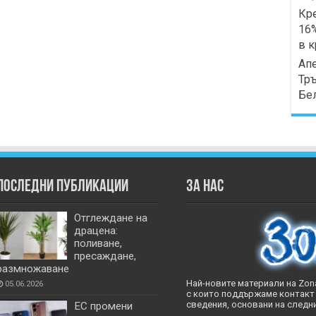
Кре
16%
в к
Апе
Тръ
Бе
Последни публикации
За нас
Отглеждане на
драцена:
поливане,
пресаждане,
размножаване
Най-новите материали на Zona
05.06.2026
с които поддържаме контакт 
сведения, основани на следни
ЕС промени