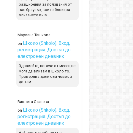
разширения за ползвания от
вас браузър, които блокират
влизането ви в
Мариана Ташкова
Школо (Shkolo). Вход,
on
регистрация. Достъп до
електронен дневник
Здравейте, повече от месец не
мога да влизам в школо то.
Проверява дали съм човек и
до там.
Виолета Станева
Школо (Shkolo). Вход,
on
регистрация. Достъп до
електронен дневник
Най-често проблемът с