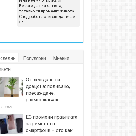
И на мен ми откриха ИР.
Вместо да пия хапчета,
тотално си промених живота.
След работа отивам да тичам.
За
следни
Популярни
Мнения
икети
Отглеждане на
драцена: поливане,
пресаждане,
размножаване
.06.2026
ЕС промени правилата
за ремонт на
смартфони – ето как