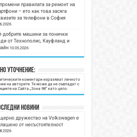
промени правилата за ремонт на
ртфони – ето как това засяга
визите за телефони в София
6.2026
-добрите машини за понички:
ди от Технополис, Кауфланд и
лайн
10.05.2026
но уточнение:
итическите коментари изразяват личното
ние на авторите. Те може да не съвпадат с
циите на Сайта „Зона 98“ като цяло.
оследни новини
щерно дружество на Volkswagen е
лашено от несъстоятелност
8.2026