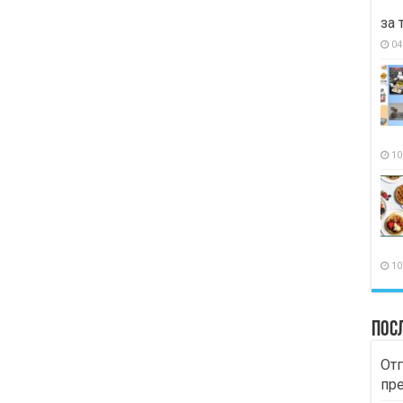
за 
04
10
10
Пос
Отг
пр