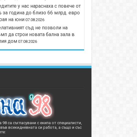
дитите у нас нараснаха с повече от
 за година до близо 66 млрд. евро
рая на юни
07.08.2026
лативният съд не позволи на
мп да строи новата бална зала в
лия дом
07.08.2026
 98 са съгласувани с екипа от специалисти,
във всекидневната си работа, а също и със
те: