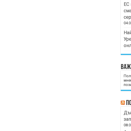
ЕС 
сма
сер
04.0
Най
Уре
он
Важ
Пол
мне
пози
П
Дъ
зап
08.0