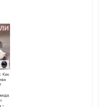
. Как
ива
?
 мода.
т
а –