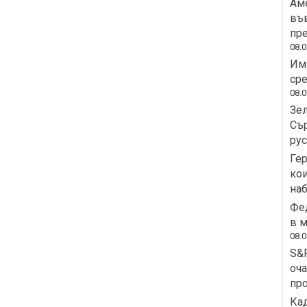
Аме
във
пре
08.0
Има
сре
08.0
Зел
Сър
рус
Гер
кои
на
Фед
в м
08.0
S&P
оча
пр
Кад