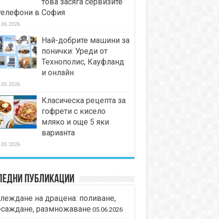
това засяга сервизите
телефони в София
.06.2026
Най-добрите машини за
понички: Уреди от
Технополис, Кауфланд
и онлайн
.05.2026
Класическа рецепта за
гофрети с кисело
мляко и още 5 яки
варианта
.05.2026
ледни публикации
леждане на драцена: поливане,
есаждане, размножаване
05.06.2026