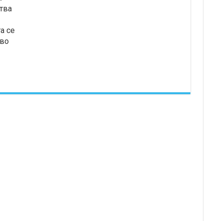
тва
а се
кво