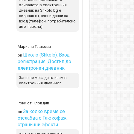
влизането в електронния
дневник на Shkolo.bg е
свързан с грешни данни за
вход (телефон, потребителско
име, парола)
Мариана Ташкова
Школо (Shkolo). Вход,
on
регистрация. Достъп до
електронен дневник
Защо не мога да влизам в
електронния дневник?
Рони от Пловдив
За колко време се
on
отслабва с Глюкофаж,
странични ефекти