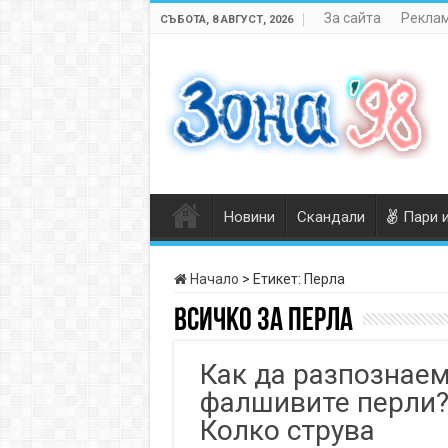
За сайта
Реклам
СЪБОТА, 8 АВГУСТ, 2026
Новини
Скандали
Пари 
Начало
>
Етикет:
Перла
Всичко за
Перла
Как да разпознае
фалшивите перли
Колко струва