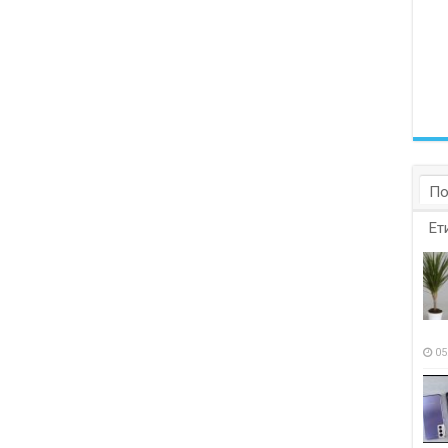
По
Ет
05