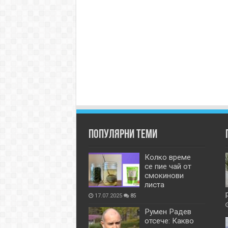
Популярни теми
Колко време
се пие чай от
смокинови
листа
17.07.2025
85
Румен Радев
отсече: Какво