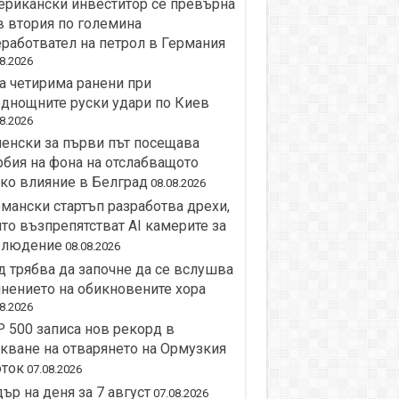
рикански инвеститор се превърна
 втория по големина
работвател на петрол в Германия
8.2026
 четирима ранени при
днощните руски удари по Киев
8.2026
енски за първи път посещава
бия на фона на отслабващото
ко влияние в Белград
08.08.2026
мански стартъп разработва дрехи,
то възпрепятстват AI камерите за
блюдение
08.08.2026
 трябва да започне да се вслушва
нението на обикновените хора
8.2026
 500 записа нов рекорд в
кване на отварянето на Ормузкия
оток
07.08.2026
ър на деня за 7 август
07.08.2026