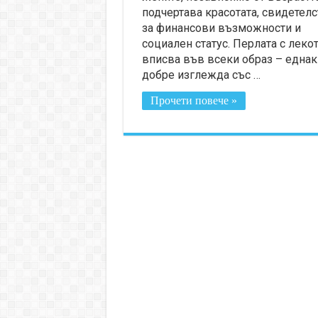
подчертава красотата, свидетелс
за финансови възможности и
социален статус. Перлата с лекот
вписва във всеки образ – една
добре изглежда със …
Прочети повече »