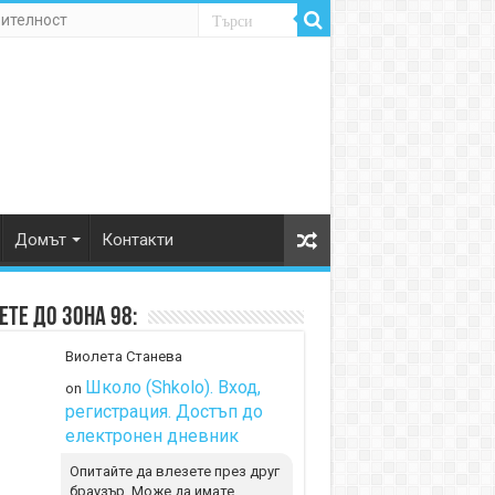
рителност
Домът
Контакти
те до Зона 98:
Виолета Станева
Школо (Shkolo). Вход,
on
регистрация. Достъп до
електронен дневник
Опитайте да влезете през друг
браузър. Може да имате