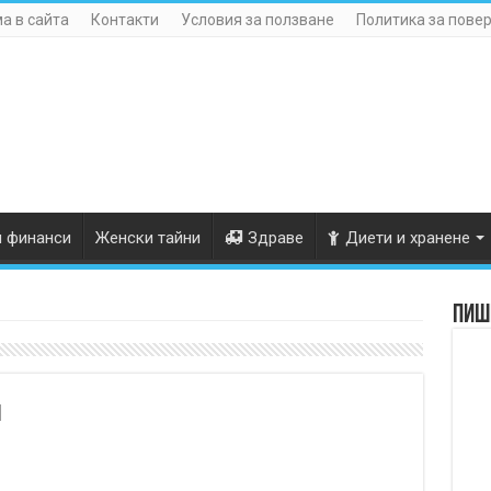
а в сайта
Контакти
Условия за ползване
Политика за пове
и финанси
Женски тайни
Здраве
Диети и хранене
Пише
м
?