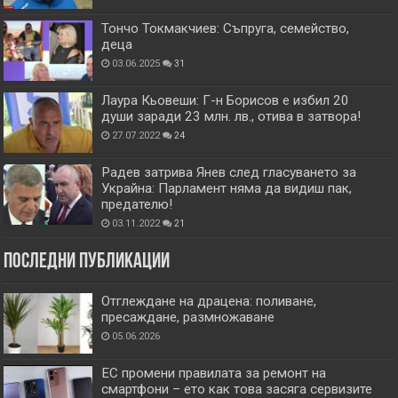
Тончо Токмакчиев: Съпруга, семейство,
деца
03.06.2025
31
Лаура Кьовеши: Г-н Борисов е избил 20
души заради 23 млн. лв., отива в затвора!
27.07.2022
24
Радев затрива Янев след гласуването за
Украйна: Парламент няма да видиш пак,
предателю!
03.11.2022
21
Последни публикации
Отглеждане на драцена: поливане,
пресаждане, размножаване
05.06.2026
ЕС промени правилата за ремонт на
смартфони – ето как това засяга сервизите