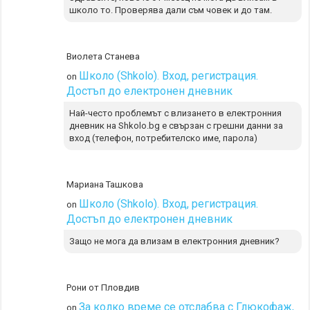
школо то. Проверява дали съм човек и до там.
Виолета Станева
Школо (Shkolo). Вход, регистрация.
on
Достъп до електронен дневник
Най-често проблемът с влизането в електронния
дневник на Shkolo.bg е свързан с грешни данни за
вход (телефон, потребителско име, парола)
Мариана Ташкова
Школо (Shkolo). Вход, регистрация.
on
Достъп до електронен дневник
Защо не мога да влизам в електронния дневник?
Рони от Пловдив
За колко време се отслабва с Глюкофаж,
on