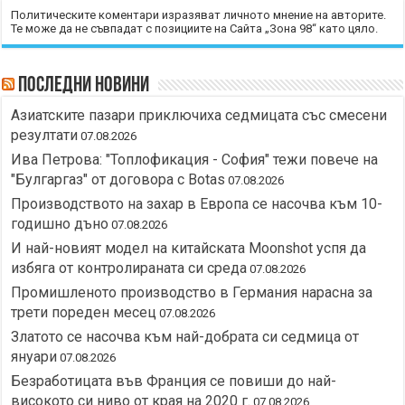
Политическите коментари изразяват личното мнение на авторите.
Те може да не съвпадат с позициите на Сайта „Зона 98“ като цяло.
Последни новини
Азиатските пазари приключиха седмицата със смесени
резултати
07.08.2026
Ива Петрова: "Топлофикация - София" тежи повече на
"Булгаргаз" от договора с Botas
07.08.2026
Производството на захар в Европа се насочва към 10-
годишно дъно
07.08.2026
И най-новият модел на китайската Moonshot успя да
избяга от контролираната си среда
07.08.2026
Промишленото производство в Германия нарасна за
трети пореден месец
07.08.2026
Златото се насочва към най-добрата си седмица от
януари
07.08.2026
Безработицата във Франция се повиши до най-
високото си ниво от края на 2020 г.
07.08.2026