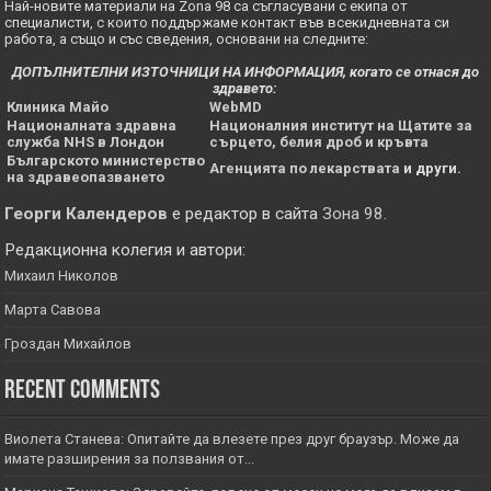
Най-новите материали на Zona 98 са съгласувани с екипа от
специалисти, с които поддържаме контакт във всекидневната си
работа, а също и със сведения, основани на следните:
ДОПЪЛНИТЕЛНИ ИЗТОЧНИЦИ НА ИНФОРМАЦИЯ, когато се отнася до
здравето:
Клиника Майо
WebMD
Националната здравна
Националния институт на Щатите за
служба NHS в Лондон
сърцето, белия дроб и кръвта
Българското министерство
Агенцията по лекарствата
и други.
на здравеопазването
Георги Календеров
е редактор в сайта
Зона 98
.
Редакционна колегия и автори:
Михаил Николов
Марта Савова
Гроздан Михайлов
Recent Comments
Виолета Станева: Опитайте да влезете през друг браузър. Може да
имате разширения за ползвания от...