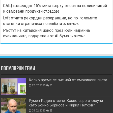
САЩ въвеждат 15% мита върху вноса на полисилиций
и свързани продукти
07.08.2026
Lyft отчита рекордни резервации, но по-големите
отстъпки ограничиха печалбата
07.08.2026
Ръстът на китайския износ през юли надмина
очакванията, подкрепен от AI бума
07.08.2026
Популярни теми
Колко време се пие чай от смокинови листа
17.07.2025
85
Румен Радев отсече: Какво евро с клоуни
като Бойко Борисов и Кирил Петков?
05.02.2023
65