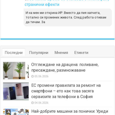
странични ефекти
И на мен ми откриха ИР. Вместо да пия хапчета,
тотално си промених живота. След работа отивам
да тичам. За
Последни
Популярни
Мнения
Етикети
Отглеждане на драцена: поливане,
пресаждане, размножаване
05.06.2026
ЕС промени правилата за ремонт на
смартфони – ето как това засяга
сервизите за телефони в София
04.06.2026
Най-добрите машини за понички: Уреди