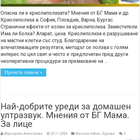
Опасна ли е криолиполизата? Мнения от БГ Мама и др.
Криолиполиза в София, Пловдив, Варна, Бургас.
Странични ефекти от колан за криолиполиза. Заместители.
Има ли болка? Апарат, цена. Криолиполиза е разрушаване
на мастни клетки със студ. Благодарение на
впечатляващите резултати, методът се ползва с голям
интерес по цял свят и често е предпочитан пред други
неоперативни процедури за премахване на …
Прочети повече »
Най-добрите уреди за домашен
ултразвук. Мнения от БГ Мама.
За лице
Маргарита Алексиева
25.11.2024
Женски тайни
,
Здраве
3