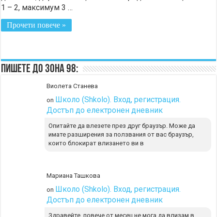
1 – 2, максимум 3 …
Прочети повече »
Пишете до Зона 98:
Виолета Станева
Школо (Shkolo). Вход, регистрация.
on
Достъп до електронен дневник
Опитайте да влезете през друг браузър. Може да
имате разширения за ползвания от вас браузър,
които блокират влизането ви в
Мариана Ташкова
Школо (Shkolo). Вход, регистрация.
on
Достъп до електронен дневник
Здравейте, повече от месец не мога да влизам в