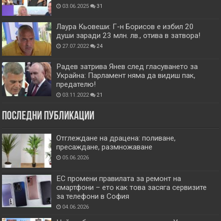
03.06.2025
31
Лаура Кьовеши: Г-н Борисов е избил 20
души заради 23 млн. лв., отива в затвора!
27.07.2022
24
Радев затрива Янев след гласуването за
Украйна: Парламент няма да видиш пак,
предателю!
03.11.2022
21
Последни публикации
Отглеждане на драцена: поливане,
пресаждане, размножаване
05.06.2026
ЕС промени правилата за ремонт на
смартфони – ето как това засяга сервизите
за телефони в София
04.06.2026