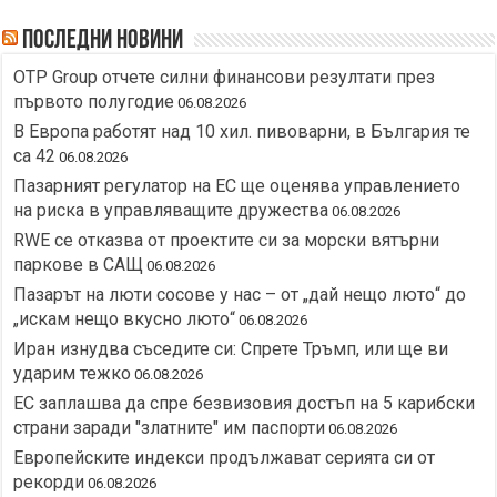
Последни новини
OTP Group отчете силни финансови резултати през
първото полугодие
06.08.2026
В Европа работят над 10 хил. пивоварни, в България те
са 42
06.08.2026
Пазарният регулатор на ЕС ще оценява управлението
на риска в управляващите дружества
06.08.2026
RWE се отказва от проектите си за морски вятърни
паркове в САЩ
06.08.2026
Пазарът на люти сосове у нас – от „дай нещо люто“ до
„искам нещо вкусно люто“
06.08.2026
Иран изнудва съседите си: Спрете Тръмп, или ще ви
ударим тежко
06.08.2026
ЕС заплашва да спре безвизовия достъп на 5 карибски
страни заради "златните" им паспорти
06.08.2026
Европейските индекси продължават серията си от
рекорди
06.08.2026