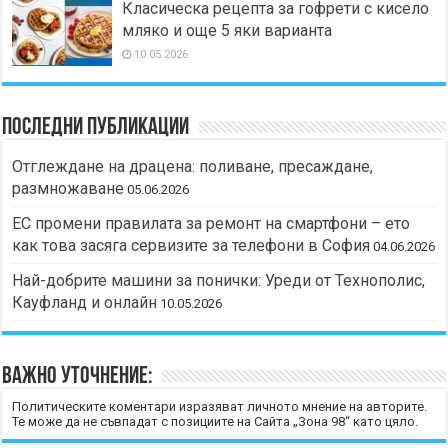
Класическа рецепта за гофрети с кисело
мляко и още 5 яки варианта
10.05.2026
Последни публикации
Отглеждане на драцена: поливане, пресаждане,
размножаване
05.06.2026
ЕС промени правилата за ремонт на смартфони – ето
как това засяга сервизите за телефони в София
04.06.2026
Най-добрите машини за понички: Уреди от Технополис,
Кауфланд и онлайн
10.05.2026
Важно уточнение:
Политическите коментари изразяват личното мнение на авторите.
Те може да не съвпадат с позициите на Сайта „Зона 98“ като цяло.