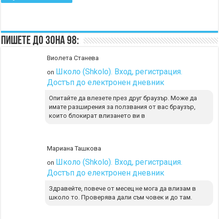
Пишете до Зона 98:
Виолета Станева
Школо (Shkolo). Вход, регистрация.
on
Достъп до електронен дневник
Опитайте да влезете през друг браузър. Може да
имате разширения за ползвания от вас браузър,
които блокират влизането ви в
Мариана Ташкова
Школо (Shkolo). Вход, регистрация.
on
Достъп до електронен дневник
Здравейте, повече от месец не мога да влизам в
школо то. Проверява дали съм човек и до там.