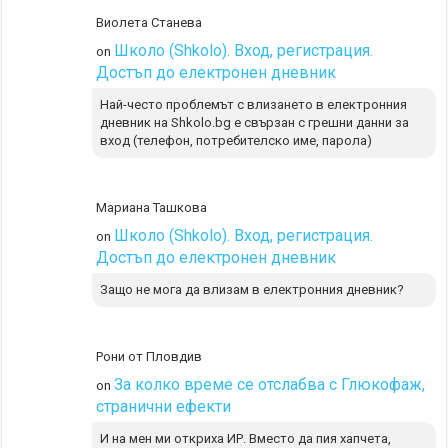
Виолета Станева
Школо (Shkolo). Вход, регистрация.
on
Достъп до електронен дневник
Най-често проблемът с влизането в електронния
дневник на Shkolo.bg е свързан с грешни данни за
вход (телефон, потребителско име, парола)
Мариана Ташкова
Школо (Shkolo). Вход, регистрация.
on
Достъп до електронен дневник
Защо не мога да влизам в електронния дневник?
Рони от Пловдив
За колко време се отслабва с Глюкофаж,
on
странични ефекти
И на мен ми откриха ИР. Вместо да пия хапчета,