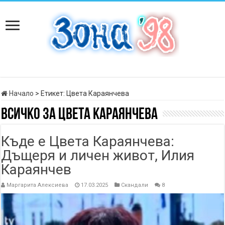
Начало
>
Етикет:
Цвета Караянчева
Всичко за
Цвета Караянчева
Къде е Цвета Караянчева:
Дъщеря и личен живот, Илия
Караянчев
Маргарита Алексиева
17.03.2025
Скандали
8