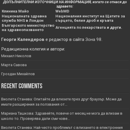
ДОПЪЛНИТЕЛНИ ИЗТОЧНИЦИ НА ИНФОРМАЦИЯ, когато се отнася до
здравето:
Клиника Майо
WebMD
Националната здравна
Националния институт на Щатите за
служба NHS в Лондон
сърцето, белия дроб и кръвта
Българското министерство
Агенцията по лекарствата
и други.
на здравеопазването
Георги Календеров
е редактор в сайта
Зона 98
.
Редакционна колегия и автори:
Михаил Николов
Марта Савова
Гроздан Михайлов
Recent Comments
Виолета Станева: Опитайте да влезете през друг браузър. Може да
имате разширения за ползвания от...
Мариана Ташкова: Здравейте, повече от месец не мога да влизам в
школо то. Проверява дали съм чове...
Виолета Станева: Най-често проблемът с влизането в електронния