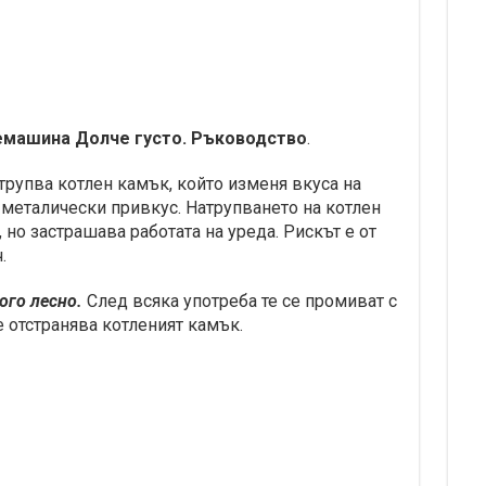
емашина Долче густо. Ръководство
.
рупва котлен камък, който изменя вкуса на
 металически привкус. Натрупването на котлен
 но застрашава работата на уреда. Рискът е от
.
ого лесно.
След всяка употреба те се промиват с
е отстранява котленият камък.