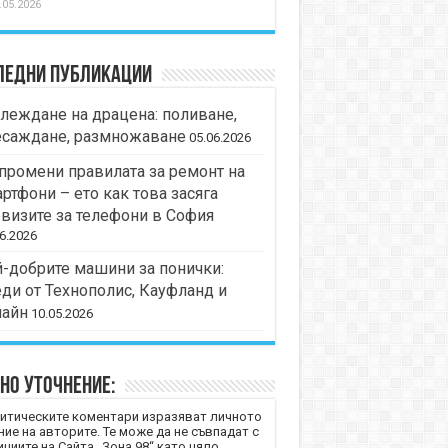
.05.2026
ледни публикации
леждане на драцена: поливане,
есаждане, размножаване
05.06.2026
промени правилата за ремонт на
ртфони – ето как това засяга
визите за телефони в София
6.2026
-добрите машини за понички:
ди от Технополис, Кауфланд и
лайн
10.05.2026
но уточнение:
итическите коментари изразяват личното
ние на авторите. Те може да не съвпадат с
циите на Сайта „Зона 98“ като цяло.