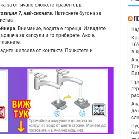
ка за оттичане сложете празен съд.
позиция 7, най-силната.
Натиснете бутона за
П
иства.
ейнера.
Внимание, водата е гореща. Извадете
Кад
ържача за капсули и го приберете. Ако в
Кре
плакнете.
16%
адите щепсела от контакта. Почистете и
в к
Апе
Тръ
Бе
Про
гер
рас
Ана
да 
сл
Рус
биз