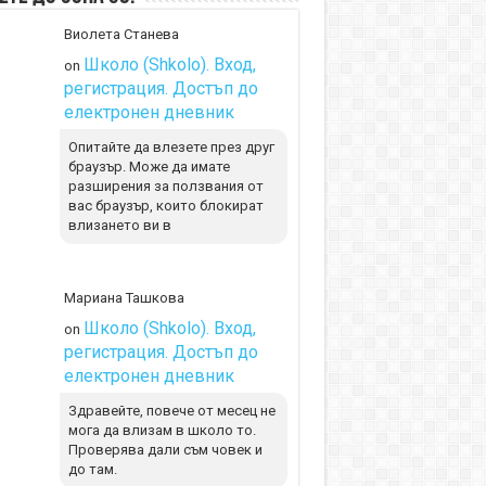
Виолета Станева
Школо (Shkolo). Вход,
on
регистрация. Достъп до
електронен дневник
Опитайте да влезете през друг
браузър. Може да имате
разширения за ползвания от
вас браузър, които блокират
влизането ви в
Мариана Ташкова
Школо (Shkolo). Вход,
on
регистрация. Достъп до
електронен дневник
Здравейте, повече от месец не
мога да влизам в школо то.
Проверява дали съм човек и
до там.