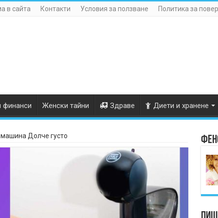
а в сайта
Контакти
Условия за ползване
Политика за пове
и финанси
Женски тайни
Здраве
Диети и хранене
емашина Долче густо
Фен
Пише