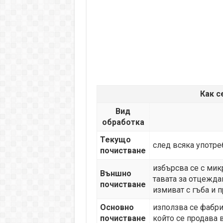
Как с
Вид
обработка
Текущо
след всяка употре
почистване
избърсва се с ми
Външно
тавата за отцежда
почистване
измиват с гъба и 
Основно
използва се фабри
почистване
който се продава 