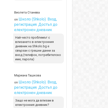
Виолета Станева
Школо (Shkolo). Вход,
on
регистрация. Достъп до
електронен дневник
Най-често проблемът с
влизането в електронния
дневник на Shkolo.bg е
свързан с грешни данни за
вход (телефон, потребителско
име, парола)
Мариана Ташкова
Школо (Shkolo). Вход,
on
регистрация. Достъп до
електронен дневник
Защо не мога да влизам в
електронния дневник?