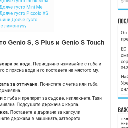
лче густо Infinissima
10
олче густо Mini Me
олче густо Piccolo XS
шини Долче густо
Пос
 с лимонтузу
Отг
пр
 Genio S, S Plus и Genio S Touch
ЕС 
сма
сер
оара за вода.
Периодично измивайте с гъба и
04.0
о с прясна вода и го поставете на мястото му.
Най
Уре
ата за оттичане.
Почистете с четка или гъба.
он
домиялна.
и
с гъба и препарат за съдове, изплакнете. Тази
миялна. Подсушете държача с кърпа.
Важ
жка.
Поставете в държача за капсули
рнете държава в машината, затворете
Пол
мне
пози