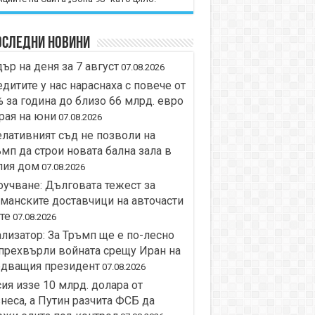
оследни новини
ър на деня за 7 август
07.08.2026
дитите у нас нараснаха с повече от
 за година до близо 66 млрд. евро
рая на юни
07.08.2026
лативният съд не позволи на
мп да строи новата бална зала в
лия дом
07.08.2026
учване: Дълговата тежест за
манските доставчици на авточасти
те
07.08.2026
лизатор: За Тръмп ще е по-лесно
прехвърли войната срещу Иран на
едващия президент
07.08.2026
ия иззе 10 млрд. долара от
неса, а Путин разчита ФСБ да