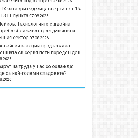
жи елита под контрол
07.08.2026
IX затвори седмицата с ръст от 1%
1 311 пункта
07.08.2026
Нейков: Технологиите с двойна
треба сближават гражданския и
нния сектор
07.08.2026
ропейските акции продължават
ешната си серия пети пореден ден
8.2026
арът на труда у нас се охлажда:
е са най-големи спадовете?
8.2026