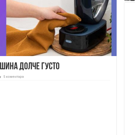
шина Долче густо
5 коментара