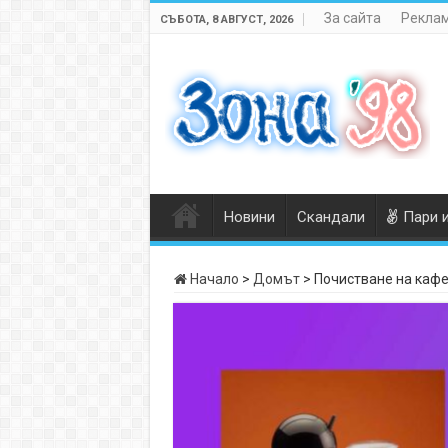
За сайта
Реклам
СЪБОТА, 8 АВГУСТ, 2026
Новини
Скандали
Пари 
Начало
>
Домът
>
Почистване на каф