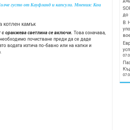
дър
лче густо от Кауфланд и капсули. Мнения: Кои
SOF
до 
В. 
а котлен камък
упо
 с оранжева светлина се включи.
Това означава,
вое
 необходимо почистване преди да се даде
Ев
ато водата изтича по-бавно или на капки и
усп
.
07.0
Паз
Къд
07.0