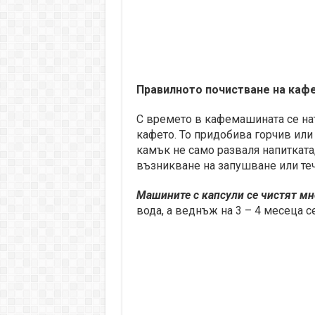
Правилното почистване на каф
С времето в кафемашината се нат
кафето. То придобива горчив или
камък не само разваля напитката,
възникване на запушване или теч
Машините с капсули се чистят мн
вода, а веднъж на 3 – 4 месеца с