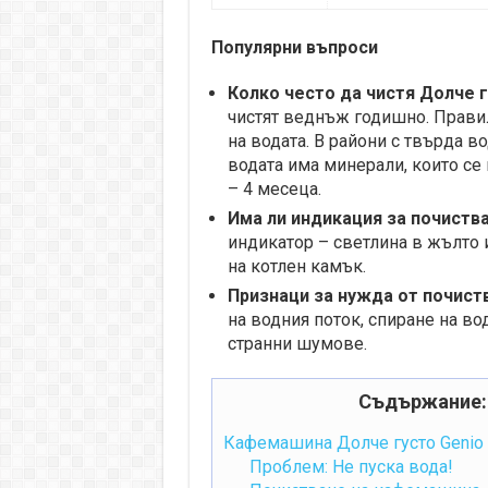
Популярни въпроси
Колко често да чистя Долче 
чистят веднъж годишно. Правил
на водата. В райони с твърда в
водата има минерали, които се 
– 4 месеца.
Има ли индикация за почиств
индикатор – светлина в жълто 
на котлен камък.
Признаци за нужда от почист
на водния поток, спиране на во
странни шумове.
Съдържание:
Кафемашина Долче густо Genio S,
Проблем: Не пуска вода!