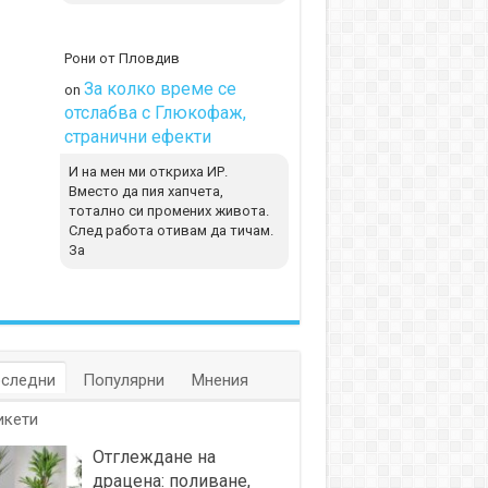
Рони от Пловдив
За колко време се
on
отслабва с Глюкофаж,
странични ефекти
И на мен ми откриха ИР.
Вместо да пия хапчета,
тотално си промених живота.
След работа отивам да тичам.
За
следни
Популярни
Мнения
икети
Отглеждане на
драцена: поливане,