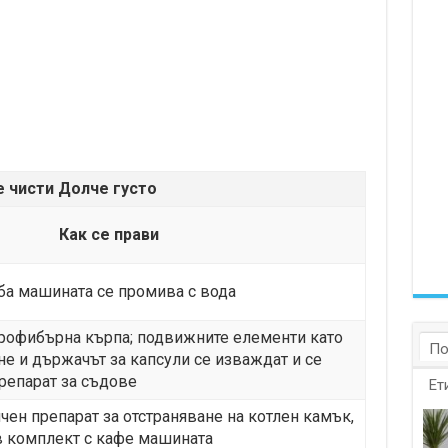
е чисти Долче густо
Как се прави
ба машината се промива с вода
крофибърна кърпа; подвижните елементи като
По
не и държачът за капсули се изваждат и се
препарат за съдове
Ет
чен препарат за отстраняване на котлен камък,
в комплект с кафе машината