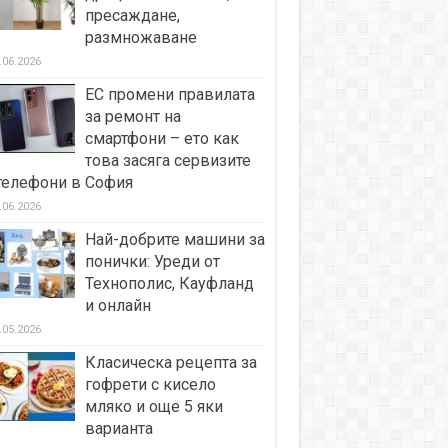
пресаждане,
размножаване
.06.2026
ЕС промени правилата
за ремонт на
смартфони – ето как
това засяга сервизите
телефони в София
.06.2026
Най-добрите машини за
понички: Уреди от
Технополис, Кауфланд
и онлайн
.05.2026
Класическа рецепта за
гофрети с кисело
мляко и още 5 яки
варианта