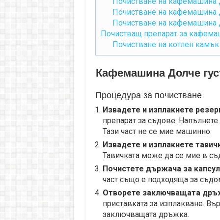
Почистване на кафемашина До
Почистване на кафемашина Д
Почистване на кафемашина Д
Почистващ препарат за кафема
Почистване на котлен камък
Кафемашина Долче густо
Процедура за почистване
Извадете и изплакнете резерв
препарат за съдове. Напълнете г
Тази част не се мие машинно.
Извадете и изплакнете тавичк
Тавичката може да се мие в съ
Почистете държача за капсул
част също е подходяща за съдо
Отворете заключващата дръ
приставката за изплакване. Въ
заключващата дръжка.