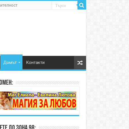
рителност
Домът
Контакти
омен:
те до Зона 98: