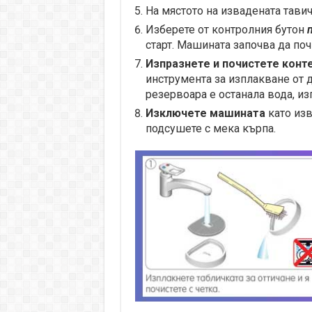
На мястото на извадената тавич
Изберете от контролния бутон
старт. Машината започва да поч
Изпразнете и почистете конт
инструмента за изплакване от д
резервоара е останала вода, из
Изключете машината
като изв
подсушете с мека кърпа.