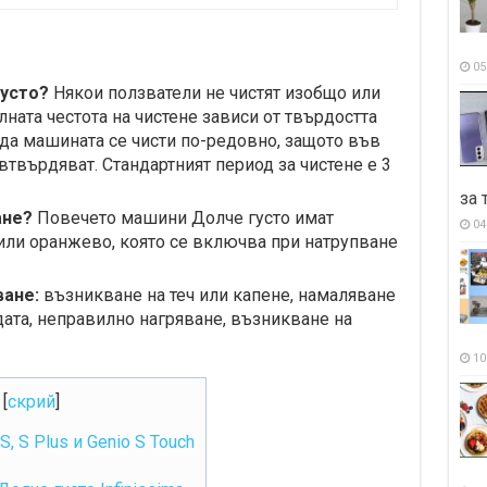
05
густо?
Някои ползватели не чистят изобщо или
ната честота на чистене зависи от твърдостта
ода машината се чисти по-редовно, защото във
втвърдяват. Стандартният период за чистене е 3
за 
ане?
Повечето машини Долче густо имат
04
или оранжево, която се включва при натрупване
ване:
възникване на теч или капене, намаляване
дата, неправилно нагряване, възникване на
10
[
скрий
]
 S Plus и Genio S Touch