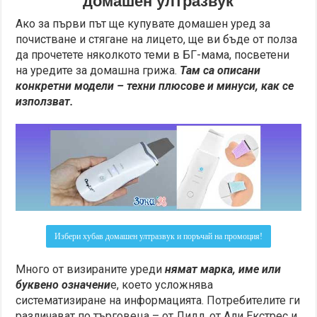
домашен ултразвук
Ако за първи път ще купувате домашен уред за
почистване и стягане на лицето, ще ви бъде от полза
да прочетете няколкото теми в БГ-мама, посветени
на уредите за домашна грижа.
Там са описани
конкретни модели – техни плюсове и минуси, как се
използват.
Избери хубав домашен ултразвук и поръчай на промоция!
Много от визираните уреди
нямат марка, име или
буквено означени
е, което усложнява
систематизиране на информацията. Потребителите ги
различават по търговеца – от Лидл, от Али Екстрес и