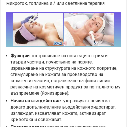
микроток, топлинна и / или светлинна терапия.
Функции:
отстраняване на остатъци от грим и
твърди частици, почистване на порите,
изравняване на структурата на кожното покритие,
стимулиране на кожата за производство на
колаген и еластин, остраняване на фини линии,
разнасяне на козметичен продукт за по-пълното му
възприемане (йонизиране);
Начин на въздействие:
ултразвукът почиства,
докато допълнителните въздействия хидратират,
изглаждат, изсветляват кожата, активизират
кръвотока и освежават.