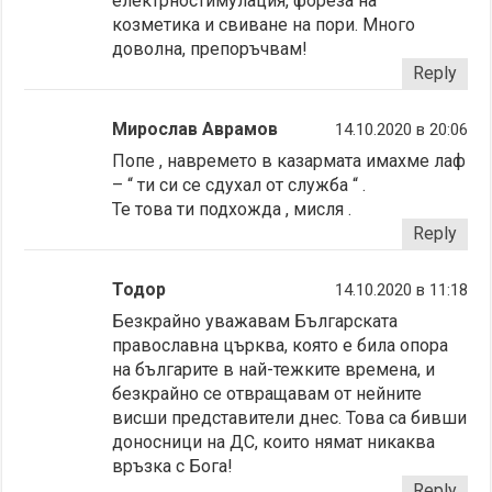
електрностимулация, фореза на
козметика и свиване на пори. Много
доволна, препоръчвам!
Reply
Мирослав Аврамов
14.10.2020 в 20:06
Попе , навремето в казармата имахме лаф
– “ ти си се сдухал от служба “ .
Те това ти подхожда , мисля .
Reply
Тодор
14.10.2020 в 11:18
Безкрайно уважавам Българската
православна църква, която е била опора
на българите в най-тежките времена, и
безкрайно се отвращавам от нейните
висши представители днес. Това са бивши
доносници на ДС, които нямат никаква
връзка с Бога!
Reply