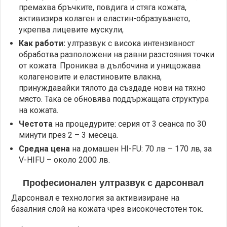
премахва бръчките, повдига и стяга кожата,
активизира колаген и еластин-образуването,
укрепва лицевите мускули,
Как работи:
ултразвук с висока интензивност
обработва разположени на равни разстояния точки
от кожата. Прониква в дълбочина и унищожава
колагеновите и еластиновите влакна,
принуждавайки тялото да създаде нови на тяхно
място. Така се обновява поддържащата структура
на кожата.
Честота
на процедурите: серия от 3 сеанса по 30
минути през 2 – 3 месеца.
Средна цена
на домашен HI-FU: 70 лв – 170 лв, за
V-HIFU – около 2000 лв.
Професионален ултразвук с дарсонвал
Дарсонвал е технология за активизиране на
базалния слой на кожата чрез високочестотен ток.