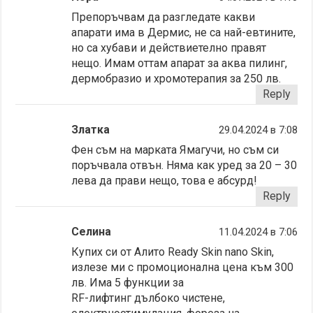
Препоръчвам да разгледате какви
апарати има в Дермис, не са най-евтините,
но са хубави и действиетелно правят
нещо. Имам оттам апарат за аква пилинг,
дермобразио и хромотерапия за 250 лв.
Reply
Златка
29.04.2024 в 7:08
Фен съм на марката Ямагучи, но съм си
поръчвала отвън. Няма как уред за 20 – 30
лева да прави нещо, това е абсурд!
Reply
Селина
11.04.2024 в 7:06
Купих си от Алито Ready Skin nano Skin,
излезе ми с промоционална цена към 300
лв. Има 5 функции за
RF-лифтинг дълбоко чистене,