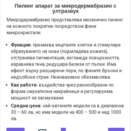
Пилинг апарат за микродермабразио с
ултразвук
Микродермабразио представлява механичен пилинг
на кожното покритие посредством фини
микрокристали.
Функции:
премахва мъртвите клетки и стимулира
образуването на нови (подмладява кожата),
отстранява пигментация, изглажда повърхността,
изравнява тена, редуцира белези от пъпки. Има
ефект върху разширени пори, по-фините бръчки и
недълбоки стрии. Неинвазивно обезмаслява.
Как работи
: въздейства чрез разнообразни по
форма смукателни накрайници и регулируема
мощност на засмукване.
Средна цена:
най-евтините модели са в диапазона
30 – 60 лв, но има модели на 400 – 500 и над 1000
лв.