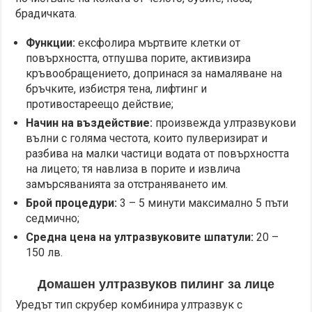
брадичката.
Функции:
ексфолира мъртвите клетки от
повърхността, отпушва порите, активизира
кръвообращението, допринася за намаляване на
бръчките, избистря тена, лифтинг и
противостареещо действие;
Начин на въздействие:
произвежда ултразвукови
вълни с голяма честота, които пулверизират и
разбива на малки частици водата от повърхността
на лицето; тя навлиза в порите и извлича
замърсяванията за отстраняването им.
Брой процедури:
3 – 5 минути максимално 5 пъти
седмично;
Средна цена на ултразвуковите шпатули:
20 –
150 лв.
Домашен ултразвуков пилинг за лице
Уредът тип скрубер комбинира ултразвук с