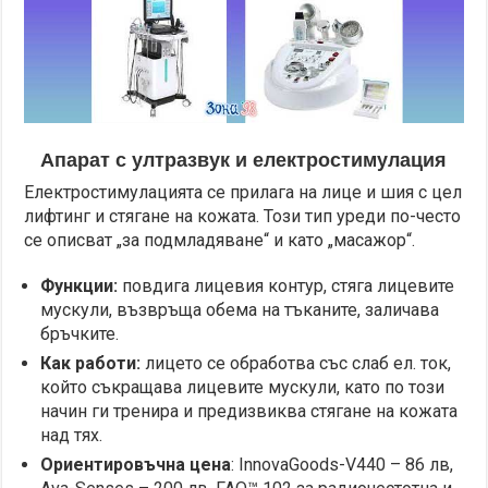
Апарат с ултразвук и електростимулация
Електростимулацията се прилага на лице и шия с цел
лифтинг и стягане на кожата. Този тип уреди по-често
се описват „за подмладяване“ и като „масажор“.
Функции:
повдига лицевия контур, стяга лицевите
мускули, възвръща обема на тъканите, заличава
бръчките.
Как работи:
лицето се обработва със слаб ел. ток,
който съкращава лицевите мускули, като по този
начин ги тренира и предизвиква стягане на кожата
над тях.
Ориентировъчна цена
: InnovaGoods-V440 – 86 лв,