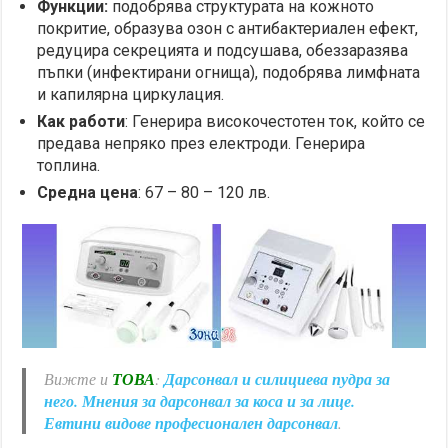
Функции:
подобрява структурата на кожното
покритие, образува озон с антибактериален ефект,
редуцира секрецията и подсушава, обеззаразява
пъпки (инфектирани огнища), подобрява лимфната
и капилярна циркулация.
Как работи
: Генерира високочестотен ток, който се
предава непряко през електроди. Генерира
топлина.
Средна цена
: 67 – 80 – 120 лв.
Вижте и
ТОВА
:
Дарсонвал и силициева пудра за
него. Мнения за дарсонвал за коса и за лице.
Евтини видове професионален дарсонвал
.