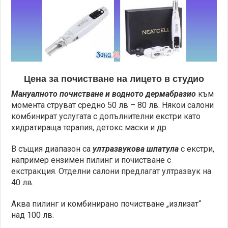
Цена за почистване на лицето в студио
Мануалното почистване и водното дермабразио
към
момента струват средно 50 лв – 80 лв. Някои салони
комбинират услугата с допълнителни екстри като
хидратираща терапия, детокс маски и др.
В същия диапазон са
ултразвукова шпатула
с екстри,
например ензимен пилинг и почистване с
екстракция. Отделни салони предлагат ултразвук на
40 лв.
Аква пилинг и комбинирано почистване „излизат“
над 100 лв.