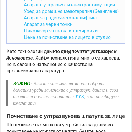
Апарат с ултразвук и електростимулация
Уред за домашна мезотерапия (безиглена)
Апарат за радиочестотен лифтинг
Апарат за черни точки
Пиколазер за петна и татуировки
Цена за почистване на лицето в студио
Като технологии дамите
предпочитат ултразвук и
йонофореза.
Хайфу технологията много се харесва,
но в салонно изпълнение с качествена
професионална апаратура.
ВАЖНО
: Вижте още мнения за най-добрите
домашни уреди за лечение с ултразвук, дайте и своя
отзив или просто попитайте
ТУК
, в нашия форум с
коментари!
Почистване с ултразвукова шпатула за лице
Шпатулите са компактни устройства за дълбоко
почистване на кожата от челото, бузите, носа,