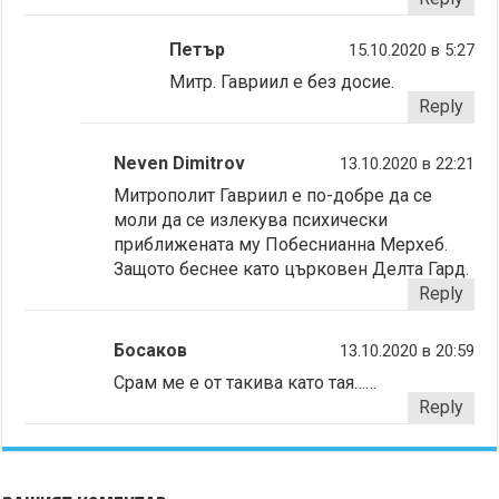
Петър
15.10.2020 в 5:27
Митр. Гавриил е без досие.
Reply
Neven Dimitrov
13.10.2020 в 22:21
Митрополит Гавриил е по-добре да се
моли да се излекува психически
приближената му Побеснианна Мерхеб.
Защото беснее като църковен Делта Гард.
Reply
Босаков
13.10.2020 в 20:59
Срам ме е от такива като тая……
Reply