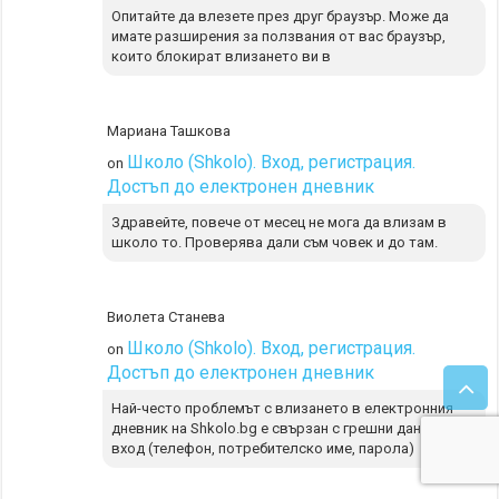
Опитайте да влезете през друг браузър. Може да
имате разширения за ползвания от вас браузър,
които блокират влизането ви в
Мариана Ташкова
Школо (Shkolo). Вход, регистрация.
on
Достъп до електронен дневник
Здравейте, повече от месец не мога да влизам в
школо то. Проверява дали съм човек и до там.
Виолета Станева
Школо (Shkolo). Вход, регистрация.
on
Достъп до електронен дневник
Най-често проблемът с влизането в електронния
дневник на Shkolo.bg е свързан с грешни данни за
вход (телефон, потребителско име, парола)