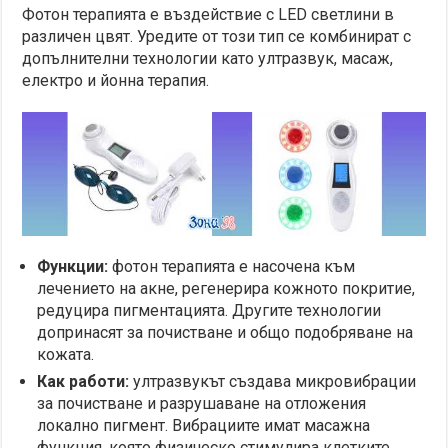
Фотон терапията е въздействие с LED светлини в
различен цвят. Уредите от този тип се комбинират с
допълнителни технологии като ултразвук, масаж,
електро и йонна терапия.
Функции:
фотон терапията е насочена към
лечението на акне, регенерира кожното покритие,
редуцира пигментацията. Другите технологии
допринасят за почистване и общо подобряване на
кожата.
Как работи:
ултразвукът създава микровибрации
за почистване и разрушаване на отложения
локално пигмент. Вибрациите имат масажна
функция, която физическо стимулира клетките.