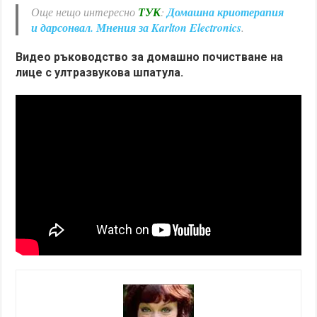
Още нещо интересно
ТУК
:
Домашна криотерапия
и дарсонвал. Мнения за Karlton Electronics
.
Видео ръководство за домашно почистване на
лице с ултразвукова шпатула.