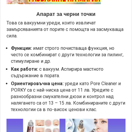
Апарат за черни точки
Това са вакуумни уреди, които извличат
замърсяванията от порите с помощта на засмукваща
сила.
Функции:
имат строго почистваща функция, но
често се комбинират с други технологии за пилинг,
стимулиране и др.
Как работи:
с вакуум. Аспирира мастното
съдържание в пората.
Ориентировъчна цена:
уреди като Pore Cleaner и
PORKY са с най-ниска цена от 11 лв. Уредите с
разнообразни смукателни дюзи и контрол над
налягането са от 13 – 15 лв. Комбинираните с други
технологии са в по-висок ценови клас.