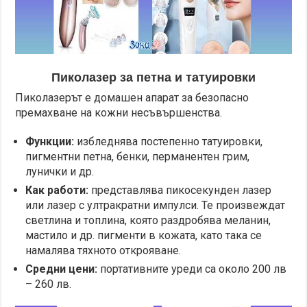
Пиколазер за петна и татуировки
Пиколазерът е домашен апарат за безопасно
премахване на кожни несъвършенства.
Функции:
избледнява постепенно татуировки,
пигментни петна, бенки, перманентен грим,
лунички и др.
Как работи:
представлява пикосекунден лазер
или лазер с ултракратни импулси. Те произвеждат
светлина и топлина, която раздробява меланин,
мастило и др. пигменти в кожата, като така се
намалява тяхното открояване.
Средни цени:
портативните уреди са около 200 лв
– 260 лв.