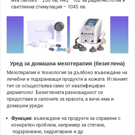
Ava-Senses – 200 лв, FAQ™ 102 за радиочестотна и
светлинна стимулация – 1045 лв.
Уред за домашна мезотерапия (безиглена)
Мезотерапия е технология за дълбоко въвеждане на
лечебни и подхранващи продукти в кожата. Игленият
тип се осъществява само от квалифициран
дерматолог. Безиглената разновидност се
предоставя в салоните за красота, а вече има и
домашни уреди.
Функции:
въвеждане на продукти за справяне с
конкретен проблем, например за стягане,
подхранване, хидратиране и др.