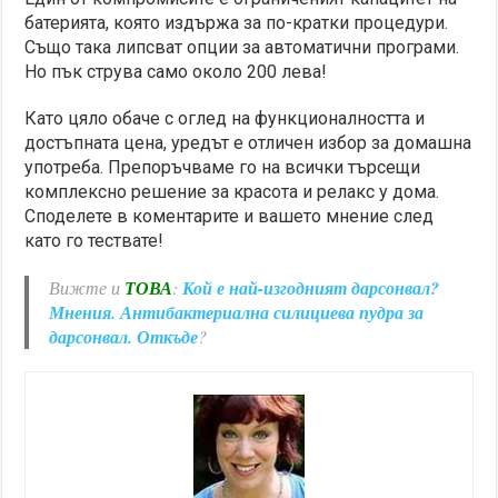
батерията, която издържа за по-кратки процедури.
Също така липсват опции за автоматични програми.
Но пък струва само около 200 лева!
Като цяло обаче с оглед на функционалността и
достъпната цена, уредът е отличен избор за домашна
употреба. Препоръчваме го на всички търсещи
комплексно решение за красота и релакс у дома.
Споделете в коментарите и вашето мнение след
като го тествате!
Вижте и
ТОВА
:
Кой е най-изгодният дарсонвал?
Мнения. Антибактериална силициева пудра за
дарсонвал. Откъде
?