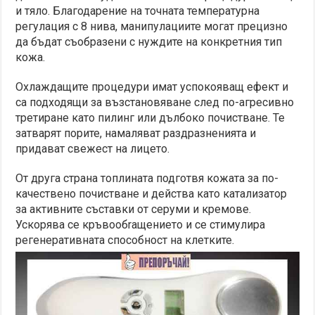
и тяло. Благодарение на точната температурна
регулация с 8 нива, манипулациите могат прецизно
да бъдат съобразени с нуждите на конкретния тип
кожа.
Охлаждащите процедури имат успокояващ ефект и
са подходящи за възстановяване след по-агресивно
третиране като пилинг или дълбоко почистване. Те
затварят порите, намаляват раздразненията и
придават свежест на лицето.
От друга страна топлината подготвя кожата за по-
качествено почистване и действа като катализатор
за активните съставки от серуми и кремове.
Ускорява се кръвообrащението и се стимулира
регенеративната способност на клетките.