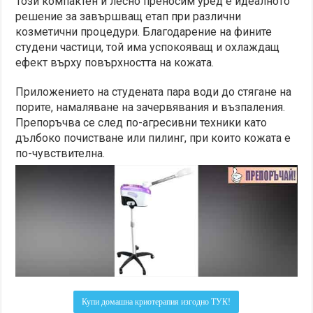
Този компактен и лесно преносим уред е идеалното
решение за завършващ етап при различни
козметични процедури. Благодарение на фините
студени частици, той има успокояващ и охлаждащ
ефект върху повърхността на кожата.
Приложението на студената пара води до стягане на
порите, намаляване на зачервявания и възпаления.
Препоръчва се след по-агресивни техники като
дълбоко почистване или пилинг, при които кожата е
по-чувствителна.
Купи домашна криотерапия изгодно ТУК!