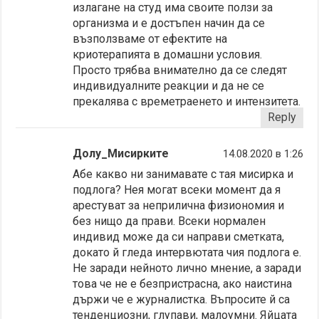
излагане на студ има своите ползи за
организма и е достъпен начин да се
възползваме от ефектите на
криотерапията в домашни условия.
Просто трябва внимателно да се следят
индивидуалните реакции и да не се
прекалява с времетраенето и интензитета.
Reply
Долу_Мисирките
14.08.2020 в 1:26
Абе какво ни занимавате с тая мисирка и
подлога? Нея могат всеки момент да я
арестуват за неприлична физиономия и
без нищо да прави. Всеки нормален
индивид може да си направи сметката,
докато й гледа интервютата чия подлога е.
Не заради нейното лично мнение, а заради
това че не е безпристрасна, ако наистина
държи че е журналистка. Въпросите й са
тенденциозни, глупави, малоумни. Яйцата