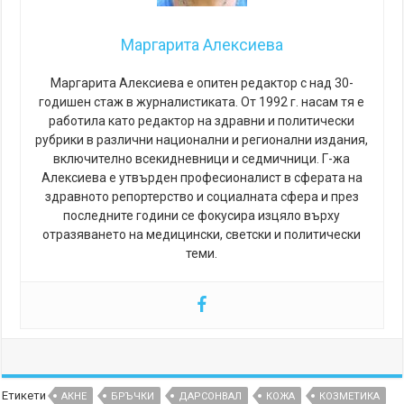
Маргарита Алексиева
Маргарита Алексиева е опитен редактор с над 30-
годишен стаж в журналистиката. От 1992 г. насам тя е
работила като редактор на здравни и политически
рубрики в различни национални и регионални издания,
включително всекидневници и седмичници. Г-жа
Алексиева е утвърден професионалист в сферата на
здравното репортерство и социалната сфера и през
последните години се фокусира изцяло върху
отразяването на медицински, светски и политически
теми.
Етикети
АКНЕ
БРЪЧКИ
ДАРСОНВАЛ
КОЖА
КОЗМЕТИКА