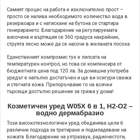
Самият процес на работа е изключително прост –
просто се налива необходимото количество вода в
резервоара и с натискане на бутона се стартира
генерирането. Благодарение на регулируемата
височина и въртящия се 360 градуса накрайник,
струята лесно може да се насочи в желаната посока.
Единственият компромис тук е липсата на
температурен контрол, но това се компенсира от
бюджетната цена под 120 лв. За домашна употреба
уредът е напълно достатъчен и ще ви осигури свежа
и стегната кожа. Препоръчваме го на всички
търсещи достъпно решение за грижа у дома!
Козметичен уред W05X 6 в 1, H2-O2 –
водно дермабразио
Този високотехнологичен уред обединява цели 6
различни подхода за третиране и подмладяване на
кожата. Благодарение на ултразвук, радиочестоти,