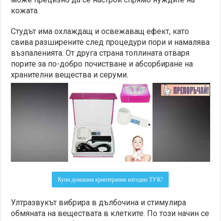
кожата.
Студът има охлаждащ и освежаващ ефект, като
свива разширените след процедури пори и намалява
възпаленията. От друга страна топлината отваря
порите за по-добро почистване и абсорбиране на
хранителни вещества и серуми.
Купи домашна криотерапия изгодно ТУК!
Ултразвукът вибрира в дълбочина и стимулира
обмяната на веществата в клетките. По този начин се