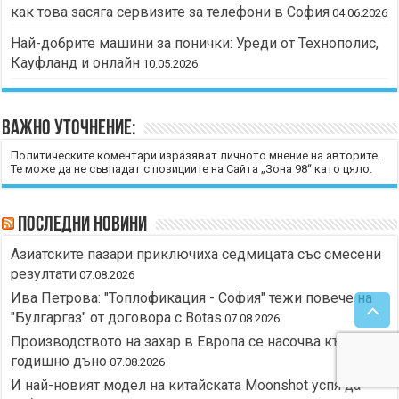
как това засяга сервизите за телефони в София
04.06.2026
Най-добрите машини за понички: Уреди от Технополис,
Кауфланд и онлайн
10.05.2026
Важно уточнение:
Политическите коментари изразяват личното мнение на авторите.
Те може да не съвпадат с позициите на Сайта „Зона 98“ като цяло.
Последни новини
Азиатските пазари приключиха седмицата със смесени
резултати
07.08.2026
Ива Петрова: "Топлофикация - София" тежи повече на
"Булгаргаз" от договора с Botas
07.08.2026
Производството на захар в Европа се насочва към 10-
годишно дъно
07.08.2026
И най-новият модел на китайската Moonshot успя да