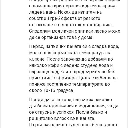
с домашна криотерапия и да си направя
ледена вана. Исках да изпитам на
собствен гръб ефекта от рязкото
охлаждане на тялото след тренировка.
Споделям моя личен опит как лесно може
да се организира това у дома.
Първо, напълних ваната си с хладка вода,
малко под нормалната температура за
къпане. После започнах да добавям по
няколко кофи с ледено студена вода и
парченца лед, които предварително бях
приготвил от фризера. Целта ми беше да
понижа постепенно температурата до
около 10-15 градуса.
Преди да се потопя, направих няколко
дълбоки вдишвания и издишвания, за да
се отпусна и успокоя. После бавно и
решително влязох във ваната.
Първоначалният студен шок беше доста