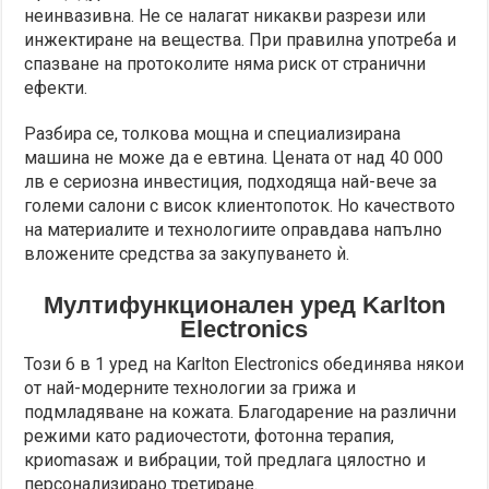
неинвазивна. Не се налагат никакви разрези или
инжектиране на вещества. При правилна употреба и
спазване на протоколите няма риск от странични
ефекти.
Разбира се, толкова мощна и специализирана
машина не може да е евтина. Цената от над 40 000
лв е сериозна инвестиция, подходяща най-вече за
големи салони с висок клиентопоток. Но качеството
на материалите и технологиите оправдава напълно
вложените средства за закупуването ѝ.
Мултифункционален уред Karlton
Electronics
Този 6 в 1 уред на Karlton Electronics обединява някои
от най-модерните технологии за грижа и
подмладяване на кожата. Благодарение на различни
режими като радиочестоти, фотонна терапия,
криomasаж и вибрации, той предлага цялостно и
персонализирано третиране.