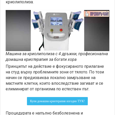
криолиполиза.
Машина за криолиполиза с 4 дръжки, професионална
домашна криотерапия за богати хора
Принципът на действие е фокусираното прилагане
на студ върху проблемните зони от тялото. По този
начин се предизвиква локално замръзване на
мастните клетки, които впоследствие загиват и се
елиминират от организма по естествен път.
Купи домашна криотерапия изгодно ТУК!
Процедурата е напълно безболезнена и