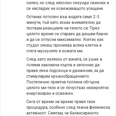
силен, но след няколко секунди свикнах и
се насладих на освежаващото усещане.
Останах потопен във водата само 2-3
минути, тъй като исках внимателно да
тествам реакциите на тялото си. През
цялото време се стараех да дишам бавно
и да се отпусна максимално. Усетих как
студът сякаш пронизва всяка клетка и
стяга мускулите и кожата ми.
След като излязох от ваната, се уших в
голяма хавлиена кърпа и започнах да
правя леки подскоци и движения, за да
стимулирам кръвообращението.
Постепенно приятна топлина обгърна
цялото ми тяло и се почуствах невероятно
енергизиран и освежен.
Сега от време на време правя тази
процедура, особено след тежка физическа
активност. Смятам, че балансираното