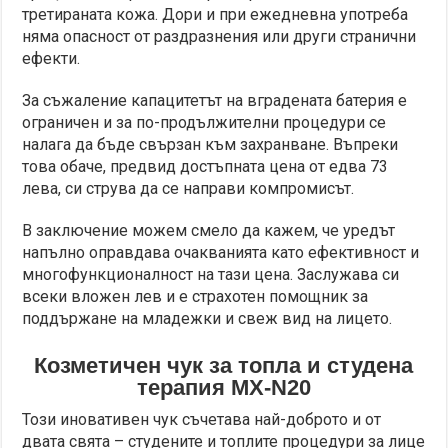
третираната кожа. Дори и при ежедневна употреба
няма опасност от раздразнения или други странични
ефекти.
За съжаление капацитетът на вградената батерия е
ограничен и за по-продължителни процедури се
налага да бъде свързан към захранване. Въпреки
това обаче, предвид достъпната цена от едва 73
лева, си струва да се направи компромисът.
В заключение можем смело да кажем, че уредът
напълно оправдава очакванията като ефективност и
многофункционалност на тази цена. Заслужава си
всеки вложен лев и е страхотен помощник за
поддържане на младежки и свеж вид на лицето.
Козметичен чук за топла и студена
терапия MX-N20
Този иновативен чук съчетава най-доброто и от
двата свята – студените и топлите процедури за лице