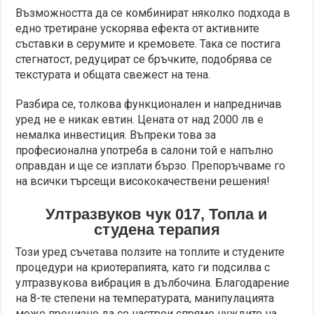
Възможността да се комбинират няколко подхода в
едно третиране ускорява ефекта от активните
съставки в серумите и кремовете. Така се постига
стегнатост, редуцират се бръчките, подобрява се
текстурата и общата свежест на тена.
Разбира се, толкова функционален и напредничав
уред не е никак евтин. Цената от над 2000 лв е
немалка инвестиция. Въпреки това за
професионална употреба в салони той е напълно
оправдан и ще се изплати бързо. Препоръчваме го
на всички търсещи висококачествени решения!
Ултразвуков чук 017, Топла и
студена терапия
Този уред съчетава ползите на топлите и студените
процедури на криотерапията, като ги подсилва с
ултразвукова вибрация в дълбочина. Благодарение
на 8-те степени на температурата, манипулацията
може прецизно да се настрои спрямо нуждите на