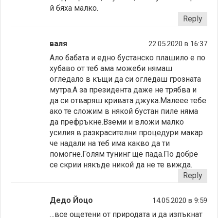
й бяха малко.
Reply
валя
22.05.2020 в 16:37
Ало бабата и едно бустанско плашило е по
хубаво от теб ама можеби нямаш
огледало в къщи да си огледаш грозната
мутра.А за президента даже не трябва и
да си отваряш кривата джука.Малеее тебе
ако те сложим в някой бустан пиле няма
да префръкне.Вземи и вложи малко
усилия в разкрасителни процедури макар
че надали на теб има какво да ти
помогне.Голям тунинг ще пада.По добре
се скрии някъде никой да не те вижда.
Reply
Дедо Йоцо
14.05.2020 в 9:59
…все ощетени от природата и да изпъкнат