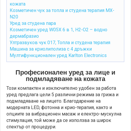
кожата
Козметичен чук за топла и студена терапия MX-
N20
Уред за студена пара
Козметичен уред W05X 6 в 1, H2-O2 – водно
дермабразио
Ултразвуков чук 017, Топла и студена терапия
Машина за криолиполиза с 4 дръжки
Мултифункционален уред Karlton Electronics
Професионален уред за лице и
подмладяване на кожата
Този компактен и изключително удобен за работа
уред предлага цели 5 различни режима за грижа и
подмладяване на лицето. Благодарение на
модерната LED, фотонна и крио-терапия, както и
опциите за вибрационен масаж и електро-мускулна
стимулация, той може да се използва за широк
спектър от процедури.