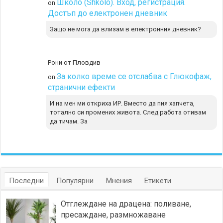
Школо (Shkolo). Вход, регистрация.
on
Достъп до електронен дневник
Защо не мога да влизам в електронния дневник?
Рони от Пловдив
За колко време се отслабва с Глюкофаж,
on
странични ефекти
И на мен ми откриха ИР. Вместо да пия хапчета,
тотално си промених живота. След работа отивам
да тичам. За
Последни
Популярни
Мнения
Етикети
Отглеждане на драцена: поливане,
пресаждане, размножаване