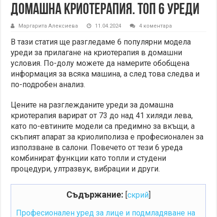
Домашна криотерапия. Топ 6 уреди
Маргарита Алексиева
11.04.2024
4 коментара
В тази статия ще разгледаме 6 популярни модела
уреди за прилагане на криотерапия в домашни
условия. По-долу можете да намерите обобщена
информация за всяка машина, а след това следва и
по-подробен анализ.
Цените на разглежданите уреди за домашна
криотерапия варират от 73 до над 41 хиляди лева,
като по-евтините модели са предимно за вкъщи, а
скъпият апарат за криолиполиза е професионален за
използване в салони. Повечето от тези 6 уреда
комбинират функции като топли и студени
процедури, ултразвук, вибрации и други.
Съдържание:
[
скрий
]
Професионален уред за лице и подмладяване на