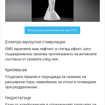
Купи домашна криотерапия изгодно ТУК!
Електро-мускулна стимулация
EMS терапията има лифтинг и стягащ ефект, като
същевременно засилва проникването на активните
съставки от грижата след нея…
Криомасаж
Студената терапия е подходяща за свиване на
разширени пори, намаляване на отоки и охлаждане
при раздразнения…
Недостатъци
Един от компромисите е ограниченият капацитет на