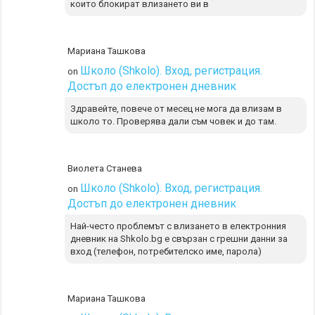
които блокират влизането ви в
Мариана Ташкова
Школо (Shkolo). Вход, регистрация.
on
Достъп до електронен дневник
Здравейте, повече от месец не мога да влизам в
школо то. Проверява дали съм човек и до там.
Виолета Станева
Школо (Shkolo). Вход, регистрация.
on
Достъп до електронен дневник
Най-често проблемът с влизането в електронния
дневник на Shkolo.bg е свързан с грешни данни за
вход (телефон, потребителско име, парола)
Мариана Ташкова