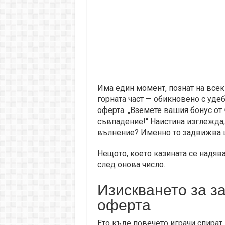
Има един момент, познат на всеки
горната част — обикновено с уде
оферта. „Вземете вашия бонус от 
съвпадение!“ Наистина изглежда,
вълнение? Именно то задвижва ц
Нещото, което казината се надяват
след онова число.
Изискването за з
оферта
Ето къде повечето играчи спират д