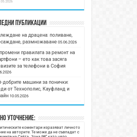
.05.2026
ледни публикации
леждане на драцена: поливане,
есаждане, размножаване
05.06.2026
промени правилата за ремонт на
ртфони – ето как това засяга
визите за телефони в София
6.2026
-добрите машини за понички:
ди от Технополис, Кауфланд и
лайн
10.05.2026
но уточнение:
итическите коментари изразяват личното
ние на авторите. Те може да не съвпадат с
циите на Сайта „Зона 98“ като цяло.