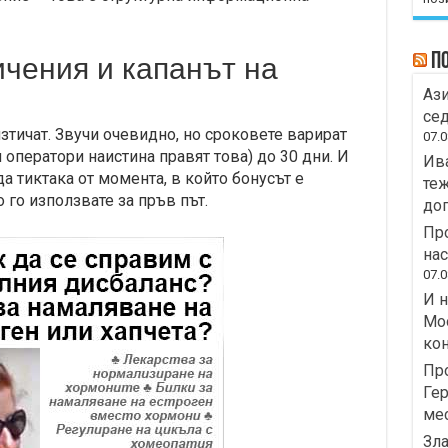
П
чения и капанът на
Ази
сед
зтичат. Звучи очевидно, но сроковете варират
07.0
и оператори наистина правят това) до 30 дни. И
Ива
а тиктака от момента, в който бонусът е
теж
о го използвате за пръв път.
дог
Про
на
07.0
И н
Moo
кон
Пр
Гер
ме
Зла