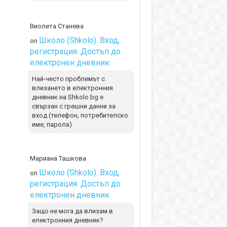
Виолета Станева
Школо (Shkolo). Вход,
on
регистрация. Достъп до
електронен дневник
Най-често проблемът с
влизането в електронния
дневник на Shkolo.bg е
свързан с грешни данни за
вход (телефон, потребителско
име, парола)
Мариана Ташкова
Школо (Shkolo). Вход,
on
регистрация. Достъп до
електронен дневник
Защо не мога да влизам в
електронния дневник?