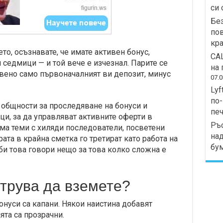
си 
Без
пов
кра
о, осъзнавате, че имате активен бонус,
СА
и седмици — и той вече е изчезнал. Парите се
на 
вено само първоначалният ви депозит, минус
07.0
Lyf
по-
 общности за проследяване на бонуси и
печ
ци, за да управляват активните оферти в
Ръс
ма теми с хиляди последователи, посветени
над
рата в крайна сметка го третират като работа на
бу
и това говори нещо за това колко сложна е
струва да вземете?
бонуси са капани. Някои наистина добавят
ята са прозрачни.