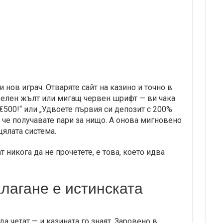
 нов играч. Отваряте сайт на казино и точно в
белен жълт или мигащ червен шрифт — ви чака
€500!“ или „Удвоете първия си депозит с 200%
 че получавате пари за нищо. А онова мигновено
ялата система.
 никога да не прочетете, е това, което идва
алагане е истинската
а четат — и казината го знаят. Заровено в