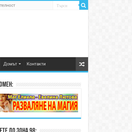
телност
Домът
Контакти
омен:
те до Зона 98: