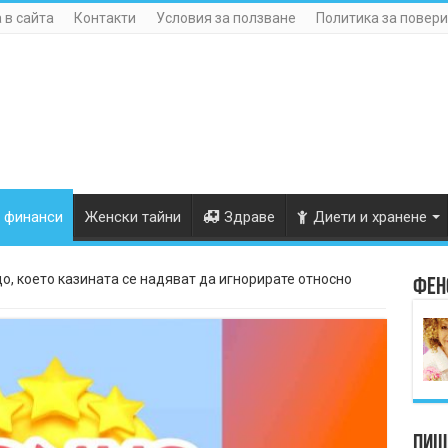
 в сайта
Контакти
Условия за ползване
Политика за повери
 финанси
Женски тайни
Здраве
Диети и хранене
о, което казината се надяват да игнорирате относно
Фен
Пише