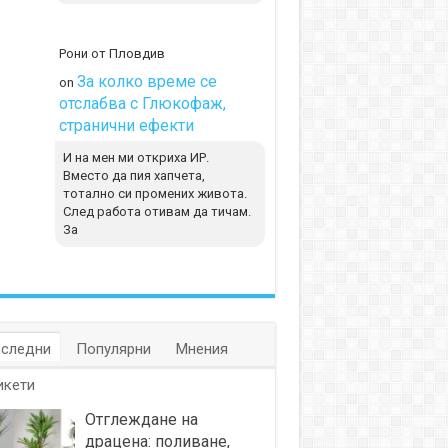
Рони от Пловдив
За колко време се
on
отслабва с Глюкофаж,
странични ефекти
И на мен ми откриха ИР.
Вместо да пия хапчета,
тотално си промених живота.
След работа отивам да тичам.
За
следни
Популярни
Мнения
икети
Отглеждане на
драцена: поливане,