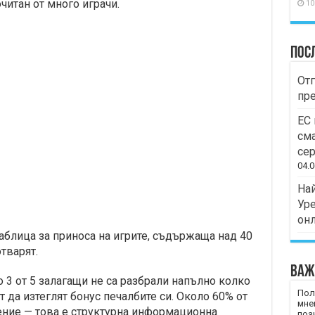
читан от много играчи.
10
Пос
Отг
пр
ЕС 
сма
сер
04.0
Най
Уре
он
аблица за приноса на игрите, съдържаща над 40
тварят.
Важ
 3 от 5 залагащи не са разбрали напълно колко
Пол
т да изтеглят бонус печалбите си. Около 60% от
мне
ение — това е структурна информационна
пози