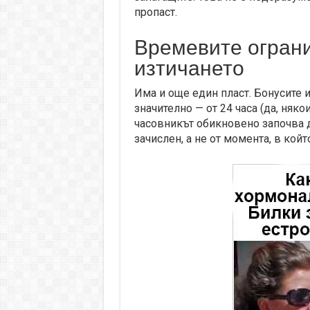
пропаст.
Времевите ограни
изтичането
Има и още един пласт. Бонусите и
значително — от 24 часа (да, няко
часовникът обикновено започва д
зачислен, а не от момента, в койт