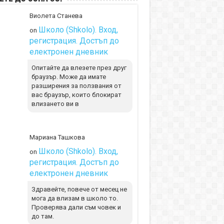
Виолета Станева
Школо (Shkolo). Вход,
on
регистрация. Достъп до
електронен дневник
Опитайте да влезете през друг
браузър. Може да имате
разширения за ползвания от
вас браузър, които блокират
влизането ви в
Мариана Ташкова
Школо (Shkolo). Вход,
on
регистрация. Достъп до
електронен дневник
Здравейте, повече от месец не
мога да влизам в школо то.
Проверява дали съм човек и
до там.