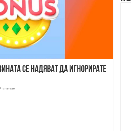
зината се надяват да игнорирате
й мнение