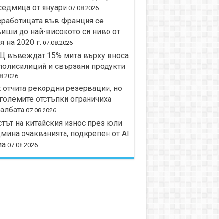
седмица от януари
07.08.2026
работицата във Франция се
иши до най-високото си ниво от
я на 2020 г.
07.08.2026
Щ въвеждат 15% мита върху вноса
полисилиций и свързани продукти
8.2026
t отчита рекордни резервации, но
големите отстъпки ограничиха
албата
07.08.2026
тът на китайския износ през юли
мина очакванията, подкрепен от AI
ма
07.08.2026