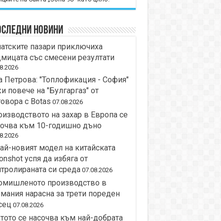
оследни новини
атските пазари приключиха
мицата със смесени резултати
8.2026
 Петрова: "Топлофикация - София"
и повече на "Булгаргаз" от
овора с Botas
07.08.2026
изводството на захар в Европа се
сочва към 10-годишно дъно
8.2026
ай-новият модел на китайската
nshot успя да избяга от
тролираната си среда
07.08.2026
омишленото производство в
мания нарасна за трети пореден
сец
07.08.2026
тото се насочва към най-добрата