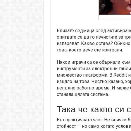
Влизате седмица след активиранет
опитвате се да го изчистите за тр
изпаряват. Какво остава? Обикно
това, което вече сте изиграли.
Някои играчи са се обърнали към
инструменти за електронни табли
множество платформи. В Reddit и
изцяло на това. Честно казано, хо
непълно работно време. И може б
станала цялата система.
Така че какво си 
Ето практичната част. Не всички 
стойност — но само когато услови