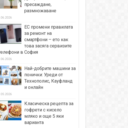
пресаждане,
размножаване
.06.2026
ЕС промени правилата
за ремонт на
смартфони – ето как
това засяга сервизите
телефони в София
.06.2026
Най-добрите машини за
понички: Уреди от
Технополис, Кауфланд
и онлайн
.05.2026
Класическа рецепта за
гофрети с кисело
мляко и още 5 яки
варианта