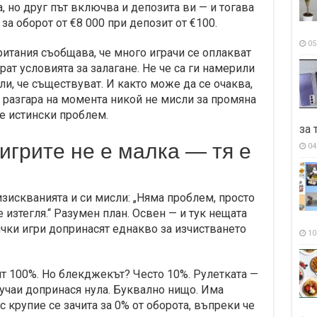
а, но друг път включва и депозита ви — и тогава
за оборот от €8 000 при депозит от €100.
05
ритания съобщава, че много играчи се оплакват
рат условията за залагане. Не че са ги намерили
ли, че съществуват. И както може да се очаква,
В разгара на момента никой не мисли за промяна
не истински проблем.
за 
игрите не е малка — тя е
04
изискванията и си мисли: „Няма проблем, просто
 изтегля.“ Разумен план. Освен — и тук нещата
ички игри допринасят еднакво за изчистването
10
т 100%. Но блекджекът? Често 10%. Рулетката —
лучаи допринася нула. Буквално нищо. Има
с крупие се зачита за 0% от оборота, въпреки че