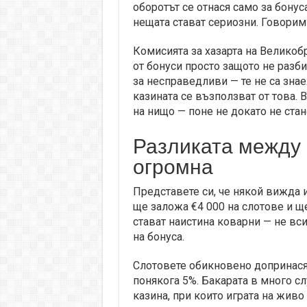
оборотът се отнася само за бонус
нещата стават сериозни. Говорим 
Комисията за хазарта на Великоб
от бонуси просто защото не разби
за несправедливи — те не са знае
казината се възползват от това. 
на нищо — поне не докато не ста
Разликата между 
огромна
Представете си, че някой вижда 
ще заложа €4 000 на слотове и ще
стават наистина коварни — не вс
на бонуса.
Слотовете обикновено допринася
понякога 5%. Бакарата в много с
казина, при които играта на живо 