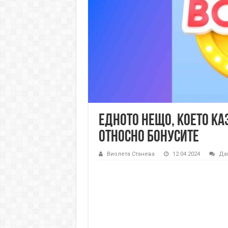
Едното нещо, което ка
относно бонусите
Виолета Станева
12.04.2024
Да