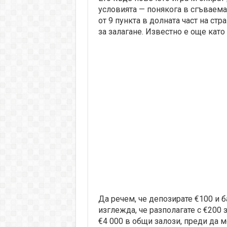
условията — понякога в сгъваема
от 9 пункта в долната част на ст
за залагане. Известно е още като
Да речем, че депозирате €100 и б
изглежда, че разполагате с €200 з
€4 000 в общи залози, преди да м