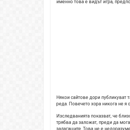
именно това е видът игра, предпо
Някои сайтове дори публикуват т
реда. Повечето хора никога не я о
Изследванията показват, че близо
трябва да заложат, преди да мога
залагащите. Това не е недоразум