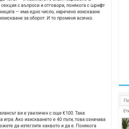
 секция с въпроси и отговори, понякога с шрифт
раницата — има едно число, наречено изискване
 изискване за оборот. И то променя всичко.
По
Ет
алансът ви е увеличен с още €100. Така
а игра. Ако изискването е 40 пъти, това означава
ожете да изтеглите каквото и да е. Понякога