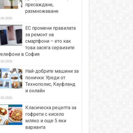
пресаждане,
размножаване
.06.2026
ЕС промени правилата
за ремонт на
смартфони – ето как
това засяга сервизите
телефони в София
.06.2026
Най-добрите машини за
понички: Уреди от
Технополис, Кауфланд
и онлайн
.05.2026
Класическа рецепта за
гофрети с кисело
мляко и още 5 яки
варианта