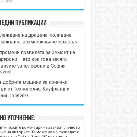
.05.2026
ледни публикации
леждане на драцена: поливане,
есаждане, размножаване
05.06.2026
промени правилата за ремонт на
ртфони – ето как това засяга
визите за телефони в София
6.2026
-добрите машини за понички:
ди от Технополис, Кауфланд и
лайн
10.05.2026
но уточнение:
итическите коментари изразяват личното
ние на авторите. Те може да не съвпадат с
циите на Сайта „Зона 98“ като цяло.