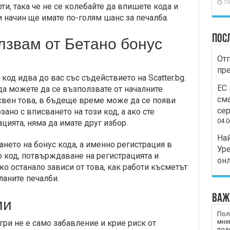
10
ти, така че не се колебайте да впишете кода и
и начин ще имате по-голям шанс за печалба.
Пос
лзвам от Бетано бонус
Отг
пр
код идва до вас със съдействието на Scatter.bg.
ЕС 
 да можете да се възползвате от началните
сма
свен това, в бъдеще време може да се появи
сер
ано с вписването на този код, а ако сте
04.0
цията, няма да имате друг избор.
Най
ането на бонус кода, а именно регистрация в
Уре
о код, потвърждаване на регистрацията и
он
о останало зависи от това, как работи късметът
ланите печалби.
Важ
ми
Пол
мне
гри не е само забавление и крие риск от
пози