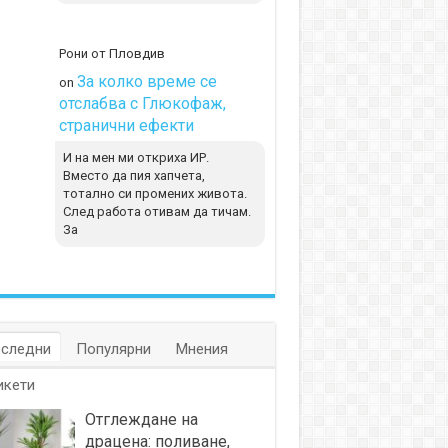
Рони от Пловдив
За колко време се
on
отслабва с Глюкофаж,
странични ефекти
И на мен ми откриха ИР.
Вместо да пия хапчета,
тотално си промених живота.
След работа отивам да тичам.
За
следни
Популярни
Мнения
икети
Отглеждане на
драцена: поливане,