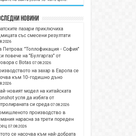
оследни новини
атските пазари приключиха
мицата със смесени резултати
8.2026
 Петрова: "Топлофикация - София"
и повече на "Булгаргаз" от
овора с Botas
07.08.2026
изводството на захар в Европа се
сочва към 10-годишно дъно
8.2026
ай-новият модел на китайската
nshot успя да избяга от
тролираната си среда
07.08.2026
омишленото производство в
мания нарасна за трети пореден
сец
07.08.2026
тото се насочва към най-добрата