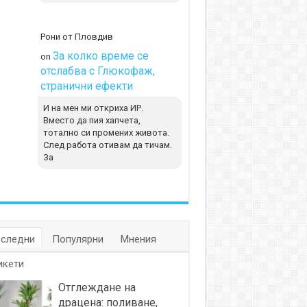
Рони от Пловдив
За колко време се
on
отслабва с Глюкофаж,
странични ефекти
И на мен ми откриха ИР.
Вместо да пия хапчета,
тотално си промених живота.
След работа отивам да тичам.
За
следни
Популярни
Мнения
икети
Отглеждане на
драцена: поливане,