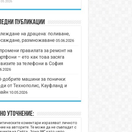
.05.2026
ледни публикации
леждане на драцена: поливане,
есаждане, размножаване
05.06.2026
промени правилата за ремонт на
ртфони – ето как това засяга
визите за телефони в София
6.2026
-добрите машини за понички:
ди от Технополис, Кауфланд и
лайн
10.05.2026
но уточнение:
итическите коментари изразяват личното
ние на авторите. Те може да не съвпадат с
циите на Сайта „Зона 98“ като цяло.