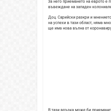
За него приемането на еврото е п
въвеждане на западен колониале
Доц. Сарийски разкри и мнението
на успехи в тази област, няма мн
ще има нова вълна от коронавиру
В тази връзка може би приемането