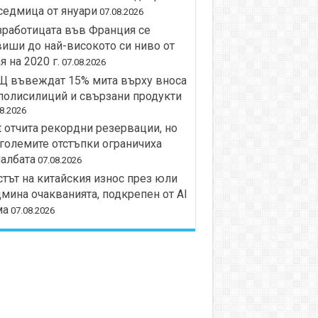
седмица от януари
07.08.2026
работицата във Франция се
иши до най-високото си ниво от
я на 2020 г.
07.08.2026
Щ въвеждат 15% мита върху вноса
полисилиций и свързани продукти
8.2026
t отчита рекордни резервации, но
големите отстъпки ограничиха
албата
07.08.2026
тът на китайския износ през юли
мина очакванията, подкрепен от AI
ма
07.08.2026