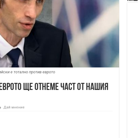
ийски е тотално против еврото
 Еврото ще отнеме част от нашия
Дай мнение