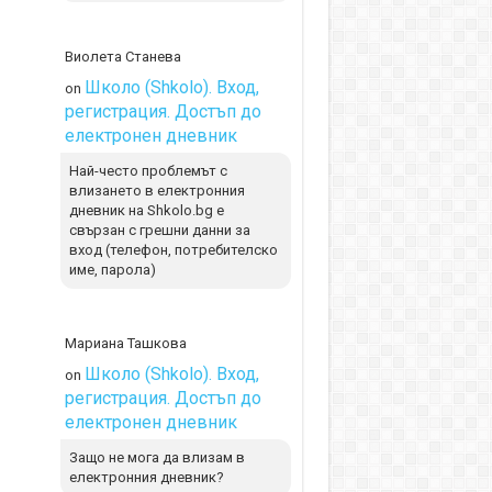
Виолета Станева
Школо (Shkolo). Вход,
on
регистрация. Достъп до
електронен дневник
Най-често проблемът с
влизането в електронния
дневник на Shkolo.bg е
свързан с грешни данни за
вход (телефон, потребителско
име, парола)
Мариана Ташкова
Школо (Shkolo). Вход,
on
регистрация. Достъп до
електронен дневник
Защо не мога да влизам в
електронния дневник?