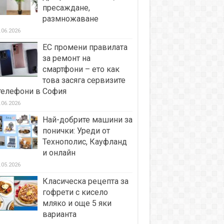
пресаждане,
размножаване
.06.2026
ЕС промени правилата
за ремонт на
смартфони – ето как
това засяга сервизите
телефони в София
.06.2026
Най-добрите машини за
понички: Уреди от
Технополис, Кауфланд
и онлайн
.05.2026
Класическа рецепта за
гофрети с кисело
мляко и още 5 яки
варианта