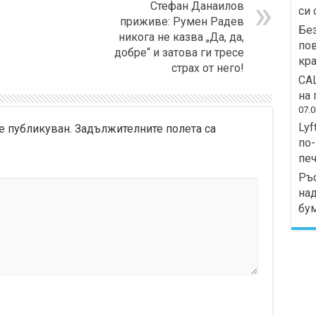
Стефан Данаилов
си 
приживе: Румен Радев
Без
никога не казва „Да, да,
пов
добре“ и затова ги тресе
кра
страх от него!
СА
на 
07.0
Lyf
е публикуван.
Задължителните полета са
по-
печ
Ръс
над
бу