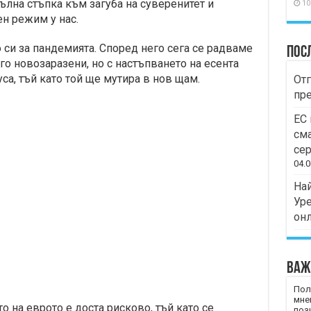
ълна стъпка към загуба на суверенитет и
10
н режим у нас.
 си за пандемията. Според него сега се радваме
Пос
ого новозаразени, но с настъпването на есента
са, тъй като той ще мутира в нов щам.
Отг
пр
ЕС 
сма
сер
04.0
Най
Уре
он
Важ
Пол
мне
 на еврото е доста рисково, тъй като се
пози