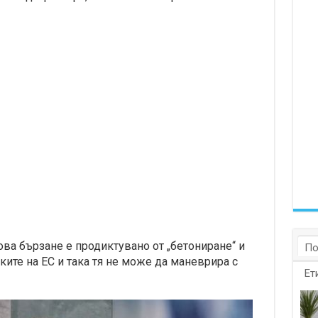
това бързане е продиктувано от „бетониране“ и
По
ките на ЕС и така тя не може да маневрира с
Ет