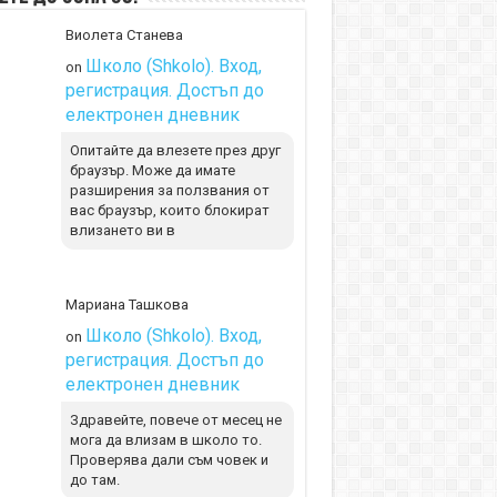
Виолета Станева
Школо (Shkolo). Вход,
on
регистрация. Достъп до
електронен дневник
Опитайте да влезете през друг
браузър. Може да имате
разширения за ползвания от
вас браузър, които блокират
влизането ви в
Мариана Ташкова
Школо (Shkolo). Вход,
on
регистрация. Достъп до
електронен дневник
Здравейте, повече от месец не
мога да влизам в школо то.
Проверява дали съм човек и
до там.