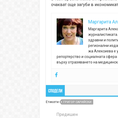
очакват още загуби в икономикат
Маргарита А
Маргарита Алекс
журналистиката. 
здравни и полит
регионални изда
жа Алексиева е 
репортерство и социалната сфера 
върху отразяването на медицински
Сподели
Етикети
ГРИГОР САРИЙСКИ
Предишен