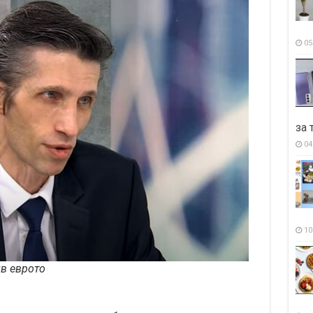
05
за 
04
10
ив еврото