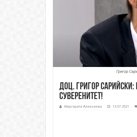
Григор Сар
Доц. Григор Сарийски:
суверенитет!
Маргарита Алексиева
13.07.2021