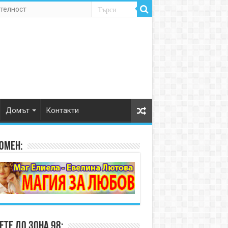
телност
Домът
Контакти
омен:
те до Зона 98: