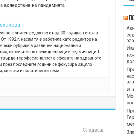
а вследствие на пандемията.
П
лексиева
Ази
иева е опитен редактор с над 30-годишен стаж в
сед
От 1992 г. насам тя е работила като редактор на
07.0
ически рубрики в различни национални и
Ива
ния, включително всекидневници и седмичници. Г-
теж
утвърден професионалист в сферата на здравното
дог
и през последните години се фокусира изцяло
Про
, светски и политически теми.
на
07.0
И н
Moo
кон
Пр
Гер
ме
Следващ
Зла