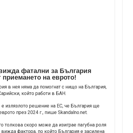
 вижда фатални за България
 приемането на еврото!
рия в нея няма да помогнат с нищо на България,
Сарийски, който работи в БАН.
 е излязлото решение на ЕС, че България ще
врото през 2024 г., пише Skandalno.net.
о толкова скоро може да изиграе пагубна роля
е вижда фактора, по който България е засилена