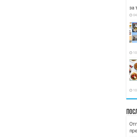
за 
04
10
10
Пос
Отг
пр