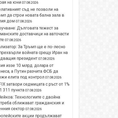
рая на юни
07.08.2026
лативният съд не позволи на
мп да строи новата бална зала в
лия дом
07.08.2026
учване: Дълговата тежест за
манските доставчици на авточасти
те
07.08.2026
лизатор: За Тръмп ще е по-лесно
прехвърли войната срещу Иран на
едващия президент
07.08.2026
ия иззе 10 млрд. долара от
неса, а Путин разчита ФСБ да
жи елита под контрол
07.08.2026
IX затвори седмицата с ръст от 1%
1 311 пункта
07.08.2026
Нейков: Технологиите с двойна
треба сближават гражданския и
нния сектор
07.08.2026
ропейските акции продължават