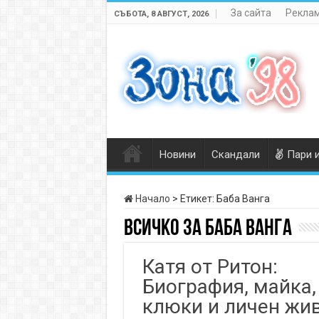
За сайта
Реклам
СЪБОТА, 8 АВГУСТ, 2026
Новини
Скандали
Пари 
Начало
>
Етикет:
Баба Ванга
Всичко за
Баба Ванга
Катя от Ритон:
Биография, майка,
клюки и личен жи