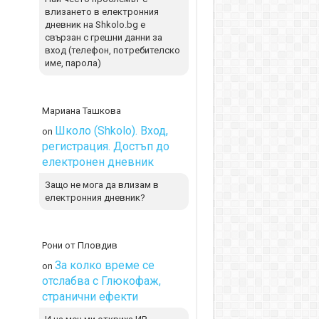
влизането в електронния
дневник на Shkolo.bg е
свързан с грешни данни за
вход (телефон, потребителско
име, парола)
Мариана Ташкова
Школо (Shkolo). Вход,
on
регистрация. Достъп до
електронен дневник
Защо не мога да влизам в
електронния дневник?
Рони от Пловдив
За колко време се
on
отслабва с Глюкофаж,
странични ефекти