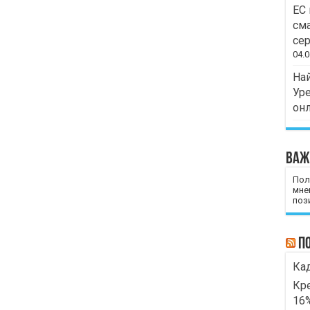
ЕС 
сма
сер
04.0
Най
Уре
он
Важ
Пол
мне
пози
П
Кад
Кре
16%