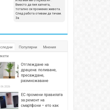
И на мен ми откриха ИР.
Вместо да пия хапчета,
тотално си промених живота.
След работа отивам да тичам.
За
следни
Популярни
Мнения
икети
Отглеждане на
драцена: поливане,
пресаждане,
размножаване
.06.2026
ЕС промени правилата
за ремонт на
смартфони – ето как