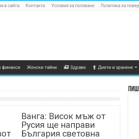
а в сайта
Контакти
Условия за ползване
Политика за пове
и финанси
Женски тайни
Здраве
Диети и хранене
Пише
Ванга: Висок мъж от
Русия ще направи
вот
България световна