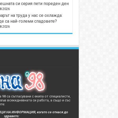
ешната си серия пети пореден ден
8.2026
арът на труда у нас се охлажда:
е са най-големи спадовете?
8.2026
 98 са съгласувани с екипа от специалисти,
във всекидневната си работа, а също и със
те:
 НА ИНФОРМАЦИЯ, когато се отнася до
здравето: