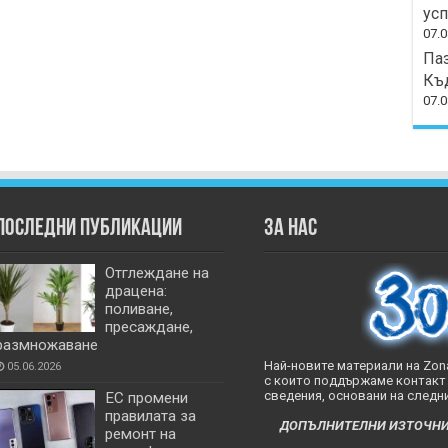
усп
07.0
Паз
Къд
07.0
Последни публикации
За нас
Отглеждане на
драцена:
поливане,
пресаждане,
размножаване
Най-новите материали на Zona
05.06.2026
с които поддържаме контакт 
сведения, основани на следни
ЕС промени
правилата за
ДОПЪЛНИТЕЛНИ ИЗТОЧНИЦИ
ремонт на