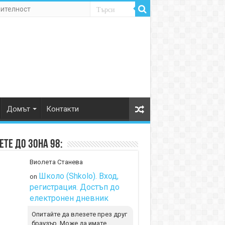
рителност
Домът
Контакти
те до Зона 98:
Виолета Станева
Школо (Shkolo). Вход,
on
регистрация. Достъп до
електронен дневник
Опитайте да влезете през друг
браузър. Може да имате