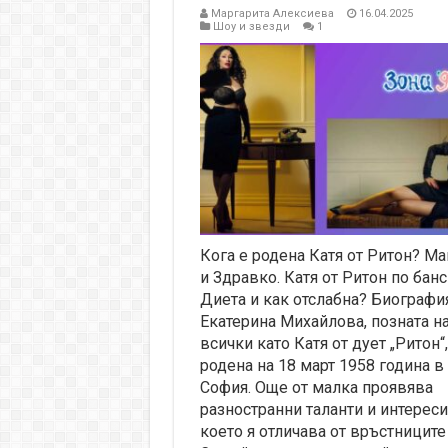
Маргарита Алексиева
16.04.2025
Шоу и звезди
1
Кога е родена Катя от Ритон? Ма
и Здравко. Катя от Ритон по банс
Диета и как отслабна? Биография
Екатерина Михайлова, позната н
всички като Катя от дует „Ритон“,
родена на 18 март 1958 година в
София. Още от малка проявява
разностранни таланти и интереси
което я отличава от връстниците 