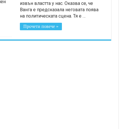
чен
извън властта у нас. Оказва се, че
Ванга е предсказала неговата поява
на политическата сцена. Тя е …
Прочети повече »