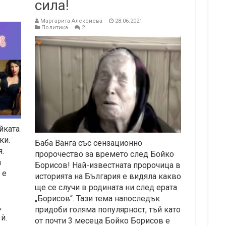
сила!
Маргарита Алексиева
28.06.2021
Политика
2
йката
ки.
Баба Ванга със сензационно
.
пророчество за времето след Бойко
а
Борисов! Най-известната пророчица в
 е
историята на България е видяла какво
ще се случи в родината ни след ерата
„Борисов“. Тази тема напоследък
,
придоби голяма популярност, тъй като
ѝ.
от почти 3 месеца Бойко Борисов е