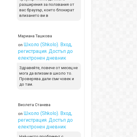
разширения за ползвания от
вас браузър, които блокират
влизането ви в
Мариана Ташкова
Школо (Shkolo). Вход,
on
регистрация. Достъп до
електронен дневник
Здравейте, повече от месец не
мога да влизам в школо то.
Проверява дали съм човек и
до там.
Виолета Станева
Школо (Shkolo). Вход,
on
регистрация. Достъп до
електронен дневник
Най-често проблемът с