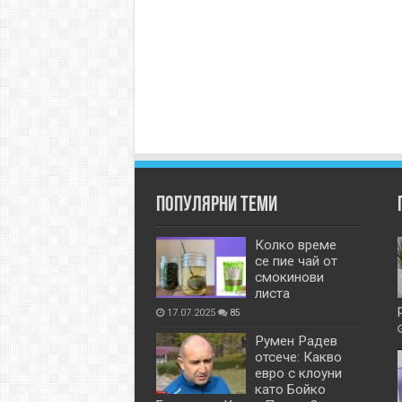
Популярни теми
Колко време
се пие чай от
смокинови
листа
17.07.2025
85
Румен Радев
отсече: Какво
евро с клоуни
като Бойко