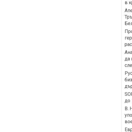
в к
Апе
Тръ
Бе
Про
гер
рас
Ана
да 
сл
Рус
биз
дър
SOF
до 
В. 
упо
вое
Ев