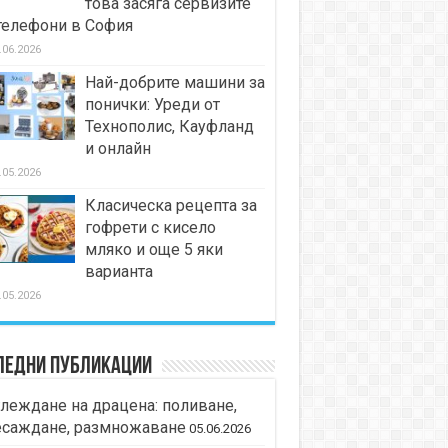
това засяга сервизите
телефони в София
.06.2026
Най-добрите машини за
понички: Уреди от
Технополис, Кауфланд
и онлайн
.05.2026
Класическа рецепта за
гофрети с кисело
мляко и още 5 яки
варианта
.05.2026
ледни публикации
леждане на драцена: поливане,
есаждане, размножаване
05.06.2026