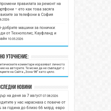
промени правилата за ремонт на
ртфони – ето как това засяга
визите за телефони в София
6.2026
-добрите машини за понички:
ди от Технополис, Кауфланд и
лайн
10.05.2026
но уточнение:
итическите коментари изразяват личното
ние на авторите. Те може да не съвпадат с
циите на Сайта „Зона 98“ като цяло.
оследни новини
ър на деня за 7 август
07.08.2026
дитите у нас нараснаха с повече от
 за година до близо 66 млрд. евро