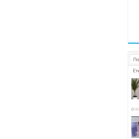
По
Ет
05