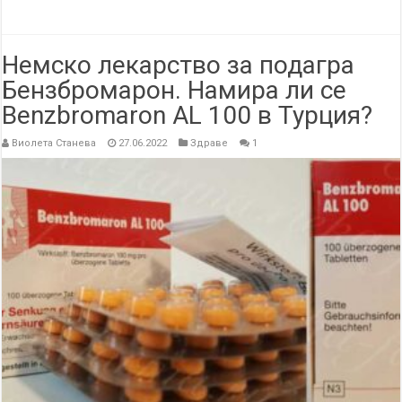
Немско лекарство за подагра
Бензбромарон. Намира ли се
Benzbromaron AL 100 в Турция?
Виолета Станева
27.06.2022
Здраве
1