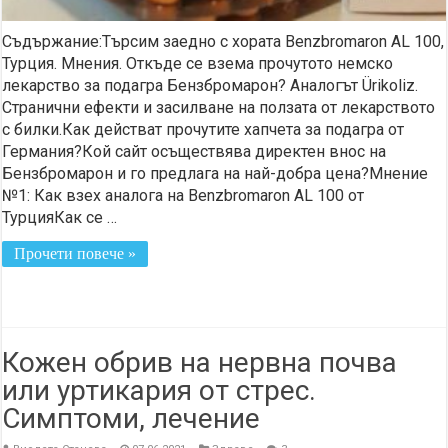
Съдържание:Търсим заедно с хората Benzbromaron AL 100,
Турция. Мнения. Откъде се взема прочутото немско
лекарство за подагра Бензбромарон? Аналогът Ürikoliz.
Странични ефекти и засилване на ползата от лекарството
с билки.Как действат прочутите хапчета за подагра от
Германия?Кой сайт осъществява директен внос на
Бензбромарон и го предлага на най-добра цена?Мнение
№1: Как взех аналога на Benzbromaron AL 100 от
ТурцияКак се …
Прочети повече »
Кожен обрив на нервна почва
или уртикария от стрес.
Симптоми, лечение