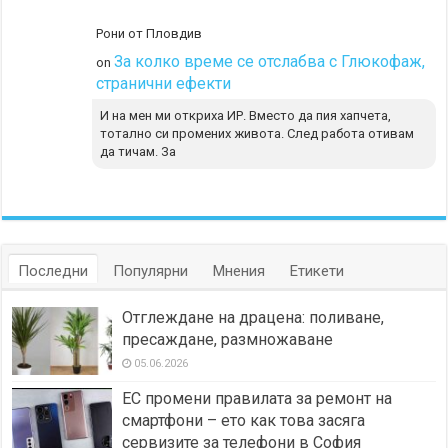
Рони от Пловдив
За колко време се отслабва с Глюкофаж,
on
странични ефекти
И на мен ми откриха ИР. Вместо да пия хапчета,
тотално си промених живота. След работа отивам
да тичам. За
Последни
Популярни
Мнения
Етикети
Отглеждане на драцена: поливане,
пресаждане, размножаване
05.06.2026
ЕС промени правилата за ремонт на
смартфони – ето как това засяга
сервизите за телефони в София