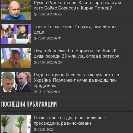
Румен Радев отсече: Какво евро с клоуни
като Бойко Борисов и Кирил Петков?
05.02.2023
65
Тончо Токмакчиев: Съпруга, семейство,
деца
03.06.2025
31
Лаура Кьовеши: Г-н Борисов е избил 20
души заради 23 млн. лв., отива в затвора!
27.07.2022
24
Радев затрива Янев след гласуването за
Украйна: Парламент няма да видиш пак,
предателю!
03.11.2022
21
Последни публикации
Отглеждане на драцена: поливане,
пресаждане, размножаване
05.06.2026