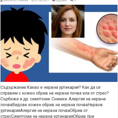
Виолета Станева
07.06.2021
Здраве
3
Съдържание:Какво е нервна уртикария? Как да се
справим с кожен обрив на нервна почва или от стрес?
Сърбежи и др. симптоми. Снимки. Алергия на нервна
почваВидове кожен обрив на нервна почваНервна
уртикарияАлергия на нервна почваОбрив от
стресСимптоми на нервна уртикарияОбрив при