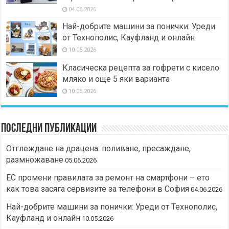
04.06.2026
Най-добрите машини за понички: Уреди
от Технополис, Кауфланд и онлайн
10.05.2026
Класическа рецепта за гофрети с кисело
мляко и още 5 яки варианта
10.05.2026
Последни публикации
Отглеждане на драцена: поливане, пресаждане,
размножаване
05.06.2026
ЕС промени правилата за ремонт на смартфони – ето
как това засяга сервизите за телефони в София
04.06.2026
Най-добрите машини за понички: Уреди от Технополис,
Кауфланд и онлайн
10.05.2026