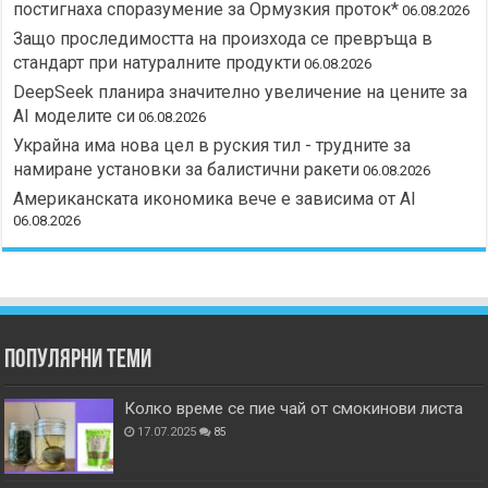
постигнаха споразумение за Ормузкия проток*
06.08.2026
Защо проследимостта на произхода се превръща в
стандарт при натуралните продукти
06.08.2026
DeepSeek планира значително увеличение на цените за
AI моделите си
06.08.2026
Украйна има нова цел в руския тил - трудните за
намиране установки за балистични ракети
06.08.2026
Американската икономика вече е зависима от АІ
06.08.2026
Популярни теми
Колко време се пие чай от смокинови листа
17.07.2025
85