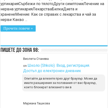
уртикарияСърбежи по тялотоДруги симптомиЛечение на
нервна уртикарияЛекарстваБилкиДиета и
храненеМнение: Как се справих с лекарства и чай за
нерви Какво …
Прочети повече »
Пишете до Зона 98:
Виолета Станева
Школо (Shkolo). Вход, регистрация.
on
Достъп до електронен дневник
Опитайте да влезете през друг браузър. Може да
имате разширения за ползвания от вас браузър,
които блокират влизането ви в
Мариана Ташкова