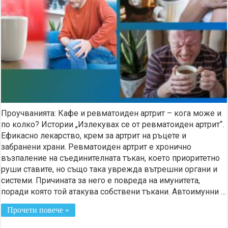
Проучванията: Кафе и ревматоиден артрит – кога може и
по колко? Истории „Излекувах се от ревматоиден артрит“.
Ефикасно лекарство, крем за артрит на ръцете и
забранени храни. Ревматоидeн артрит e хронично
възпаление на съединителната тъкан, което приоритетно
руши ставите, но също така уврежда вътрешни органи и
системи. Причината за него е повреда на имунитета,
поради която той атакува собствени тъкани. Автоимунни …
Прочети повече »