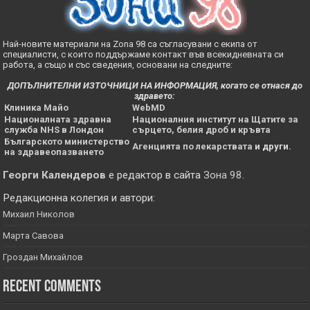
Най-новите материали на Zona 98 са съгласувани с екипа от
специалисти, с които поддържаме контакт във всекидневната си
работа, а също и със сведения, основани на следните:
ДОПЪЛНИТЕЛНИ ИЗТОЧНИЦИ НА ИНФОРМАЦИЯ, когато се отнася до
здравето:
Клиника Майо
WebMD
Националната здравна
Националния институт на Щатите за
служба NHS в Лондон
сърцето, белия дроб и кръвта
Българското министерство
Агенцията по лекарствата
и други.
на здравеопазването
Георги Календеров
е редактор в сайта
Зона 98
.
Редакционна колегия и автори:
Михаил Николов
Марта Савова
Гроздан Михайлов
Recent Comments